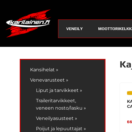
VENEILY
MOOTTORIKELKK
Ka
Kansihelat »
Venevarusteet »
Liput ja tarvikkeet »
Traileritarvikkeet,
K
C
veneen nosto/lasku »
Veneilyasusteet »
66
Poijut ja lepuuttajat »