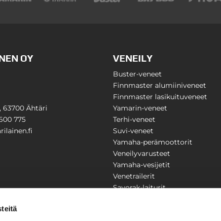
NEN OY
VENEILY
Buster-veneet
Finnmaster alumiiniveneet
Finnmaster lasikuituveneet
1, 63700 Ähtäri
Yamarin-veneet
600 775
Terhi-veneet
ilainen.fi
Suvi-veneet
Yamaha-perämoottorit
Veneilyvarusteet
Yamaha-vesijetit
Venetrailerit
Savorak-laiturit
PUUTARHA
KARILAINEN
teitä