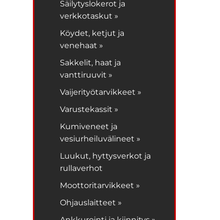
Säilytyslokerot ja
verkkotaskut »
Köydet, ketjut ja
venehaat »
Sakkelit, haat ja
vanttiruuvit »
Vaijerityötarvikkeet »
Varustekassit »
Kumiveneet ja
vesiurheiluvälineet »
Luukut, hyttysverkot ja
rullaverhot
Moottoritarvikkeet »
Ohjauslaitteet »
Ankkurointi ja kiinnitys »