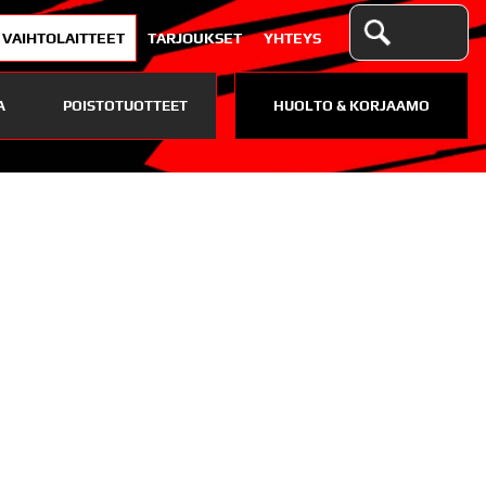
VAIHTOLAITTEET
TARJOUKSET
YHTEYS
A
POISTOTUOTTEET
HUOLTO & KORJAAMO