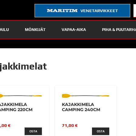
VENETARVIKKEET
AILU
MÖNKIJÄT
VAPAA-AIKA
PIHA & PUUTARH
jakkimelat
AJAKKIMELA
KAJAKKIMELA
AMPING 220CM
CAMPING 240CM
,00 €
71,00 €
OSTA
OSTA