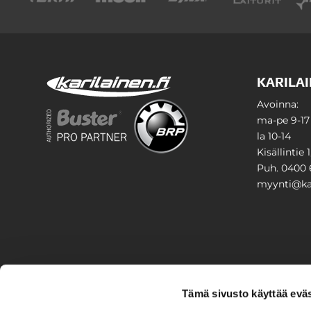
KARILAI
Avoinna:
ma-pe 9-17
la 10-14
Kisällintie 
Puh. 0400 
myynti@kar
PIHA & 
Tämä sivusto käyttää eväs