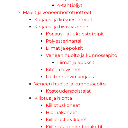
4-tahtiöljyt
Maalit ja veneenhoitotuotteet
Korjaus- ja liukuesteteipit
Korjaus- ja tiivistysaineet
Korjaus- ja liukuesteteipit
Polyesterihartsi
Liimat ja epoksit
Veneen huolto ja kunnossapito
Liimat ja epoksit
Kitit ja tiivisteet
Lujitemuovin korjaus
Veneen huolto ja kunnossapito
Kosteudenpoistajat
Killotus ja hionta
Kiillotuskoneet
Hiomakoneet
Kiillotustarvikkeet
Kiillotus- ja hiontapaketit