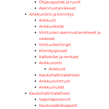
Ohjauspyörät ja ruorit
Asennustarvikkeet
Ankkurointi ja kiinnitys
Ankkurit
Ankkurikelat
Vintturien asennustarvikkeet ja
varaosat
Vintturikettingit
Kiinnitysjouset
Kalliokiilat ja renkaat
Ankkurointi
Ankkurit
Kaukohallintalaitteet
Ankkurivintturit
Ankkurirullat
Kaukohallintalaitteet
Vaijeriläpiviennit
Kaukosäätökaapelit