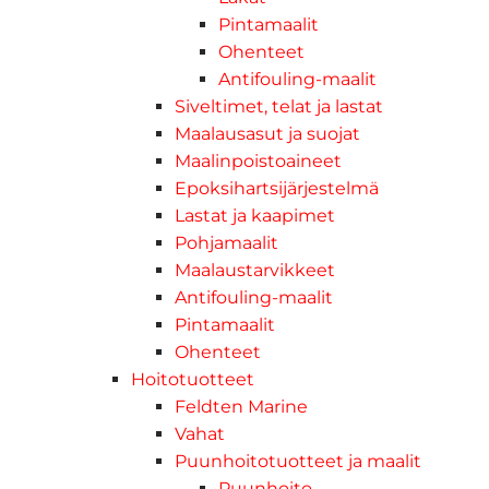
Pintamaalit
Ohenteet
Antifouling-maalit
Siveltimet, telat ja lastat
Maalausasut ja suojat
Maalinpoistoaineet
Epoksihartsijärjestelmä
Lastat ja kaapimet
Pohjamaalit
Maalaustarvikkeet
Antifouling-maalit
Pintamaalit
Ohenteet
Hoitotuotteet
Feldten Marine
Vahat
Puunhoitotuotteet ja maalit
Puunhoito