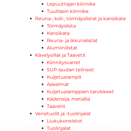
Lepuuttajan kiinnike
Tuulilasin kiinnike
Reuna-, köli-, törmäyslistat ja kansikate
Törmäyslista
Kansikate
Reuna- ja ikkunalistat
Alumiinilistat
Kävelysillat ja Taavetit
Kiinnitysvarret
SUP-laudan telineet
Kuljetusrampit
Askelmat
Kuljetusramppien tarvikkeet
Kädensija, metallia
Taavetit
Venetuolit ja -tuolinjalat
Liukukoneistot
Tuolinjalat