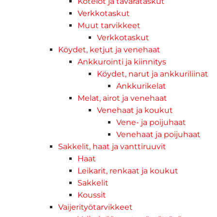
Kotelot ja tavarataskut
Verkkotaskut
Muut tarvikkeet
Verkkotaskut
Köydet, ketjut ja venehaat
Ankkurointi ja kiinnitys
Köydet, narut ja ankkuriliinat
Ankkurikelat
Melat, airot ja venehaat
Venehaat ja koukut
Vene- ja poijuhaat
Venehaat ja poijuhaat
Sakkelit, haat ja vanttiruuvit
Haat
Leikarit, renkaat ja koukut
Sakkelit
Koussit
Vaijerityötarvikkeet