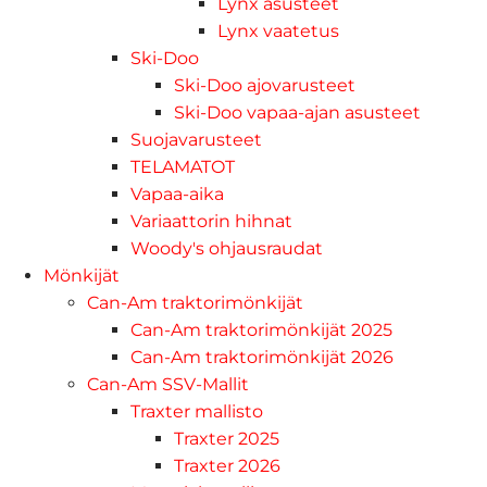
Lynx asusteet
Lynx vaatetus
Ski-Doo
Ski-Doo ajovarusteet
Ski-Doo vapaa-ajan asusteet
Suojavarusteet
TELAMATOT
Vapaa-aika
Variaattorin hihnat
Woody's ohjausraudat
Mönkijät
Can-Am traktorimönkijät
Can-Am traktorimönkijät 2025
Can-Am traktorimönkijät 2026
Can-Am SSV-Mallit
Traxter mallisto
Traxter 2025
Traxter 2026