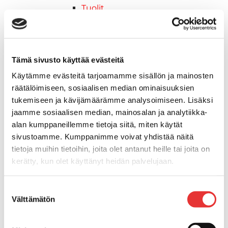
Tuolit
Venetuolit
Veneen kiinnitys
Pollarit
Knaapit
Tämä sivusto käyttää evästeitä
Trailerikoukut
Käytämme evästeitä tarjoamamme sisällön ja mainosten
Venerenkaat ja silmukkapultit/-
räätälöimiseen, sosiaalisen median ominaisuuksien
ruuvit
tukemiseen ja kävijämäärämme analysoimiseen. Lisäksi
Vetourat
jaamme sosiaalisen median, mainosalan ja analytiikka-
Kansiruuvikkeet
alan kumppaneillemme tietoja siitä, miten käytät
Jätevesi
sivustoamme. Kumppanimme voivat yhdistää näitä
Kansiruuvikkeiden varaosat
tietoja muihin tietoihin, joita olet antanut heille tai joita on
Muoviseokset
kerätty, kun olet käyttänyt heidän palvelujaan.
Polttoaine
Lisätietoja:
karilainen.fi/tietosuoja
Kansiruuvikkeitten varaosat
Suostumuksen
Makea vesi
Välttämätön
valinta
Keula- ja uimatasot
Uimatasot