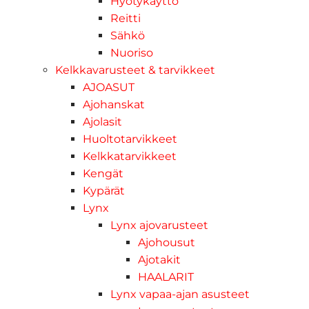
Hyötykäyttö
Reitti
Sähkö
Nuoriso
Kelkkavarusteet & tarvikkeet
AJOASUT
Ajohanskat
Ajolasit
Huoltotarvikkeet
Kelkkatarvikkeet
Kengät
Kypärät
Lynx
Lynx ajovarusteet
Ajohousut
Ajotakit
HAALARIT
Lynx vapaa-ajan asusteet