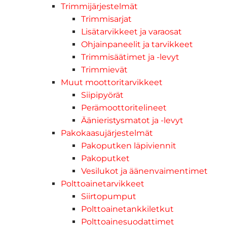
Trimmijärjestelmät
Trimmisarjat
Lisätarvikkeet ja varaosat
Ohjainpaneelit ja tarvikkeet
Trimmisäätimet ja -levyt
Trimmievät
Muut moottoritarvikkeet
Siipipyörät
Perämoottoritelineet
Äänieristysmatot ja -levyt
Pakokaasujärjestelmät
Pakoputken läpiviennit
Pakoputket
Vesilukot ja äänenvaimentimet
Polttoainetarvikkeet
Siirtopumput
Polttoainetankkiletkut
Polttoainesuodattimet