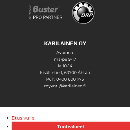
KARILAINEN OY
Avoinna:
ma-pe 9-17
la 10-14
Kisällintie 1, 63700 Ähtäri
Puh. 0400 600 775
myynti@karilainen.fi
Etusivulle
Tuotealueet