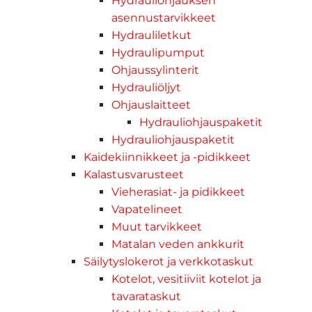
Hydrauliohjauksen
asennustarvikkeet
Hydrauliletkut
Hydraulipumput
Ohjaussylinterit
Hydrauliöljyt
Ohjauslaitteet
Hydrauliohjauspaketit
Hydrauliohjauspaketit
Kaidekiinnikkeet ja -pidikkeet
Kalastusvarusteet
Vieherasiat- ja pidikkeet
Vapatelineet
Muut tarvikkeet
Matalan veden ankkurit
Säilytyslokerot ja verkkotaskut
Kotelot, vesitiiviit kotelot ja
tavarataskut