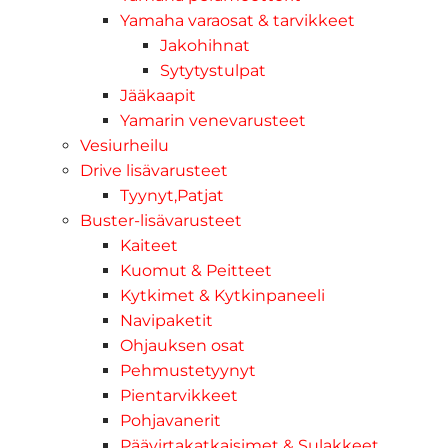
Yamaha varaosat & tarvikkeet
Jakohihnat
Sytytystulpat
Jääkaapit
Yamarin venevarusteet
Vesiurheilu
Drive lisävarusteet
Tyynyt,Patjat
Buster-lisävarusteet
Kaiteet
Kuomut & Peitteet
Kytkimet & Kytkinpaneeli
Navipaketit
Ohjauksen osat
Pehmustetyynyt
Pientarvikkeet
Pohjavanerit
Päävirtakatkaisimet & Sulakkeet