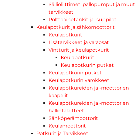
Säiliöliittimet, pallopumput ja muut
tarvikkeet
Polttoainetankit ja -suppilot
Keulapotkurit ja sähkömoottorit
Keulapotkurit
Lisätarvikkeet ja varaosat
Vintturit ja keulapotkurit
Keulapotkurit
Keulapotkurin putket
Keulapotkurin putket
Keulapotkurin varokkeet
Keulapotkureiden ja -moottorien
kaapelit
Keulapotkureiden ja -moottorien
hallintalaitteet
Sähköperämoottorit
Keulamoottorit
Potkurit ja Tarvikkeet