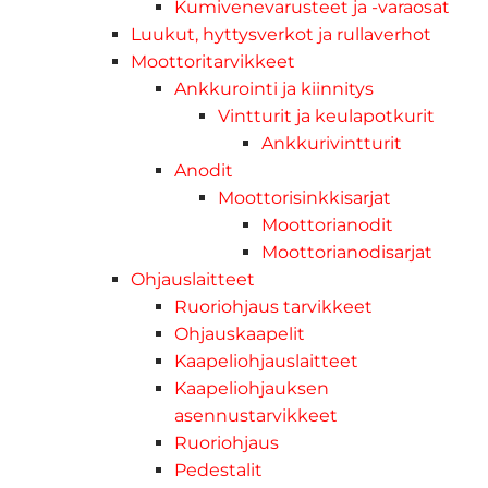
Kumivenevarusteet ja -varaosat
Luukut, hyttysverkot ja rullaverhot
Moottoritarvikkeet
Ankkurointi ja kiinnitys
Vintturit ja keulapotkurit
Ankkurivintturit
Anodit
Moottorisinkkisarjat
Moottorianodit
Moottorianodisarjat
Ohjauslaitteet
Ruoriohjaus tarvikkeet
Ohjauskaapelit
Kaapeliohjauslaitteet
Kaapeliohjauksen
asennustarvikkeet
Ruoriohjaus
Pedestalit