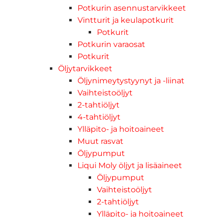
Potkurin asennustarvikkeet
Vintturit ja keulapotkurit
Potkurit
Potkurin varaosat
Potkurit
Öljytarvikkeet
Öljynimeytystyynyt ja -liinat
Vaihteistoöljyt
2-tahtiöljyt
4-tahtiöljyt
Ylläpito- ja hoitoaineet
Muut rasvat
Öljypumput
Liqui Moly öljyt ja lisäaineet
Öljypumput
Vaihteistoöljyt
2-tahtiöljyt
Ylläpito- ja hoitoaineet