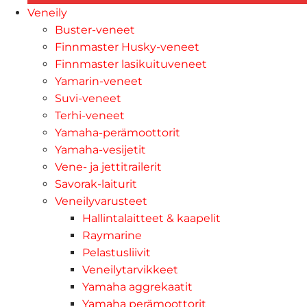
Veneily
Buster-veneet
Finnmaster Husky-veneet
Finnmaster lasikuituveneet
Yamarin-veneet
Suvi-veneet
Terhi-veneet
Yamaha-perämoottorit
Yamaha-vesijetit
Vene- ja jettitrailerit
Savorak-laiturit
Veneilyvarusteet
Hallintalaitteet & kaapelit
Raymarine
Pelastusliivit
Veneilytarvikkeet
Yamaha aggrekaatit
Yamaha perämoottorit