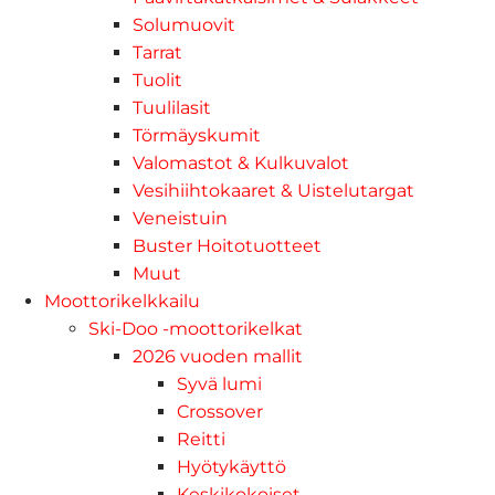
Solumuovit
Tarrat
Tuolit
Tuulilasit
Törmäyskumit
Valomastot & Kulkuvalot
Vesihiihtokaaret & Uistelutargat
Veneistuin
Buster Hoitotuotteet
Muut
Moottorikelkkailu
Ski-Doo -moottorikelkat
2026 vuoden mallit
Syvä lumi
Crossover
Reitti
Hyötykäyttö
Keskikokoiset