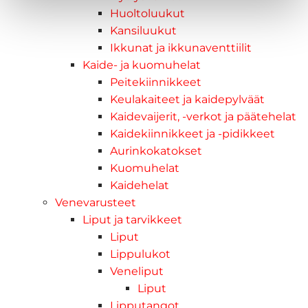
Huoltoluukut
Kansiluukut
Ikkunat ja ikkunaventtiilit
Kaide- ja kuomuhelat
Peitekiinnikkeet
Keulakaiteet ja kaidepylväät
Kaidevaijerit, -verkot ja päätehelat
Kaidekiinnikkeet ja -pidikkeet
Aurinkokatokset
Kuomuhelat
Kaidehelat
Venevarusteet
Liput ja tarvikkeet
Liput
Lippulukot
Veneliput
Liput
Lipputangot