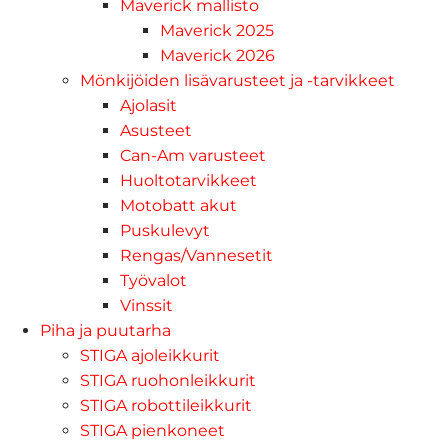
Maverick mallisto
Maverick 2025
Maverick 2026
Mönkijöiden lisävarusteet ja -tarvikkeet
Ajolasit
Asusteet
Can-Am varusteet
Huoltotarvikkeet
Motobatt akut
Puskulevyt
Rengas/Vannesetit
Työvalot
Vinssit
Piha ja puutarha
STIGA ajoleikkurit
STIGA ruohonleikkurit
STIGA robottileikkurit
STIGA pienkoneet