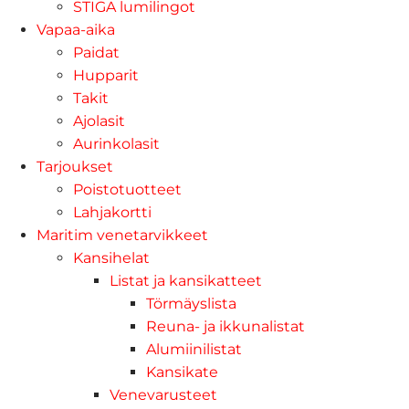
STIGA lumilingot
Vapaa-aika
Paidat
Hupparit
Takit
Ajolasit
Aurinkolasit
Tarjoukset
Poistotuotteet
Lahjakortti
Maritim venetarvikkeet
Kansihelat
Listat ja kansikatteet
Törmäyslista
Reuna- ja ikkunalistat
Alumiinilistat
Kansikate
Venevarusteet