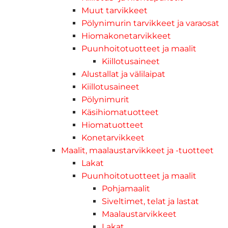
Muut tarvikkeet
Pölynimurin tarvikkeet ja varaosat
Hiomakonetarvikkeet
Puunhoitotuotteet ja maalit
Kiillotusaineet
Alustallat ja välilaipat
Kiillotusaineet
Pölynimurit
Käsihiomatuotteet
Hiomatuotteet
Konetarvikkeet
Maalit, maalaustarvikkeet ja -tuotteet
Lakat
Puunhoitotuotteet ja maalit
Pohjamaalit
Siveltimet, telat ja lastat
Maalaustarvikkeet
Lakat