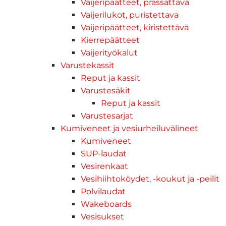
Vaijeripäätteet, prässättävä
Vaijerilukot, puristettava
Vaijeripäätteet, kiristettävä
Kierrepäätteet
Vaijerityökalut
Varustekassit
Reput ja kassit
Varustesäkit
Reput ja kassit
Varustesarjat
Kumiveneet ja vesiurheiluvälineet
Kumiveneet
SUP-laudat
Vesirenkaat
Vesihiihtoköydet, -koukut ja -peilit
Polvilaudat
Wakeboards
Vesisukset