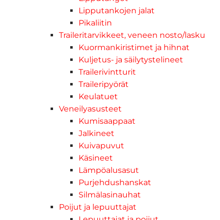
Lipputankojen jalat
Pikaliitin
Traileritarvikkeet, veneen nosto/lasku
Kuormankiristimet ja hihnat
Kuljetus- ja säilytystelineet
Trailerivintturit
Traileripyörät
Keulatuet
Veneilyasusteet
Kumisaappaat
Jalkineet
Kuivapuvut
Käsineet
Lämpöalusasut
Purjehdushanskat
Silmälasinauhat
Poijut ja lepuuttajat
Lepuuttajat ja poijut