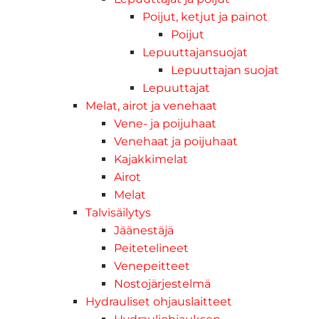
Poijut, ketjut ja painot
Poijut
Lepuuttajansuojat
Lepuuttajan suojat
Lepuuttajat
Melat, airot ja venehaat
Vene- ja poijuhaat
Venehaat ja poijuhaat
Kajakkimelat
Airot
Melat
Talvisäilytys
Jäänestäjä
Peitetelineet
Venepeitteet
Nostojärjestelmä
Hydrauliset ohjauslaitteet