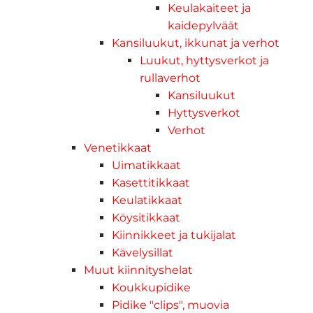
Keulakaiteet ja
kaidepylväät
Kansiluukut, ikkunat ja verhot
Luukut, hyttysverkot ja
rullaverhot
Kansiluukut
Hyttysverkot
Verhot
Venetikkaat
Uimatikkaat
Kasettitikkaat
Keulatikkaat
Köysitikkaat
Kiinnikkeet ja tukijalat
Kävelysillat
Muut kiinnityshelat
Koukkupidike
Pidike "clips", muovia