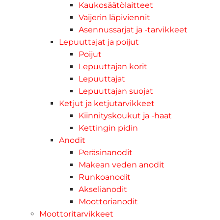
Kaukosäätölaitteet
Vaijerin läpiviennit
Asennussarjat ja -tarvikkeet
Lepuuttajat ja poijut
Poijut
Lepuuttajan korit
Lepuuttajat
Lepuuttajan suojat
Ketjut ja ketjutarvikkeet
Kiinnityskoukut ja -haat
Kettingin pidin
Anodit
Peräsinanodit
Makean veden anodit
Runkoanodit
Akselianodit
Moottorianodit
Moottoritarvikkeet