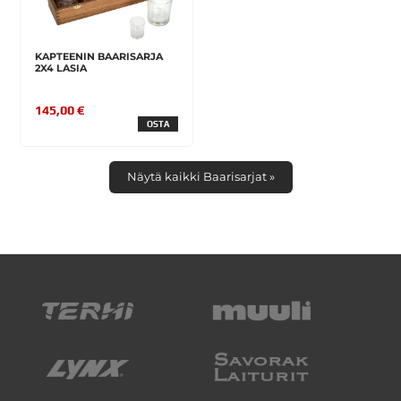
KAPTEENIN BAARISARJA
2X4 LASIA
145,00 €
OSTA
Näytä kaikki Baarisarjat »