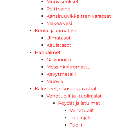
Muoviseokset
Polttoaine
Kansiruuvikkeitten varaosat
Makea vesi
Keula- ja uimatasot
Uimatasot
Keulatasot
Hankaimet
Galvanoitu
Messinki/kromattu
Kevytmetalli
Muovia
Kalusteet, sisustus ja astiat
Venetuolit ja -tuolinjalat
Pöydät ja istuimet
Venetuolit
Tuolinjalat
Tuolit