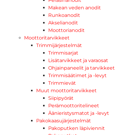
Peräsinanodit
Makean veden anodit
Runkoanodit
Akselianodit
Moottorianodit
Moottoritarvikkeet
Trimmijärjestelmät
Trimmisarjat
Lisätarvikkeet ja varaosat
Ohjainpaneelit ja tarvikkeet
Trimmisäätimet ja -levyt
Trimmievät
Muut moottoritarvikkeet
Siipipyörät
Perämoottoritelineet
Äänieristysmatot ja -levyt
Pakokaasujärjestelmät
Pakoputken läpiviennit