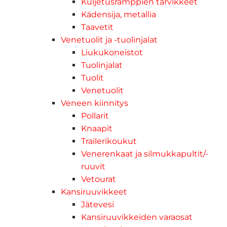
Kuljetusramppien tarvikkeet
Kädensija, metallia
Taavetit
Venetuolit ja -tuolinjalat
Liukukoneistot
Tuolinjalat
Tuolit
Venetuolit
Veneen kiinnitys
Pollarit
Knaapit
Trailerikoukut
Venerenkaat ja silmukkapultit/-
ruuvit
Vetourat
Kansiruuvikkeet
Jätevesi
Kansiruuvikkeiden varaosat