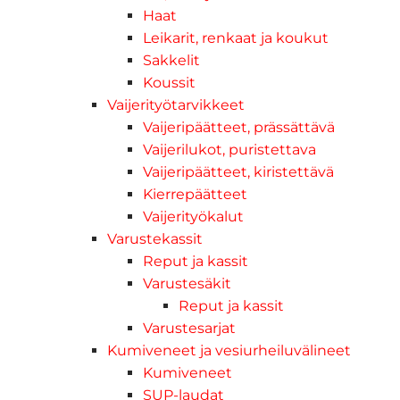
Haat
Leikarit, renkaat ja koukut
Sakkelit
Koussit
Vaijerityötarvikkeet
Vaijeripäätteet, prässättävä
Vaijerilukot, puristettava
Vaijeripäätteet, kiristettävä
Kierrepäätteet
Vaijerityökalut
Varustekassit
Reput ja kassit
Varustesäkit
Reput ja kassit
Varustesarjat
Kumiveneet ja vesiurheiluvälineet
Kumiveneet
SUP-laudat