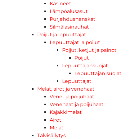
Käsineet
Lämpöalusasut
Purjehdushanskat
Silmälasinauhat
Poijut ja lepuuttajat
Lepuuttajat ja poijut
Poijut, ketjut ja painot
Poijut
Lepuuttajansuojat
Lepuuttajan suojat
Lepuuttajat
Melat, airot ja venehaat
Vene- ja poijuhaat
Venehaat ja poijuhaat
Kajakkimelat
Airot
Melat
Talvisäilytys