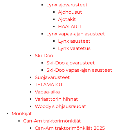
Lynx ajovarusteet
Ajohousut
Ajotakit
HAALARIT
Lynx vapaa-ajan asusteet
Lynx asusteet
Lynx vaatetus
Ski-Doo
Ski-Doo ajovarusteet
Ski-Doo vapaa-ajan asusteet
Suojavarusteet
TELAMATOT
Vapaa-aika
Variaattorin hihnat
Woody's ohjausraudat
Mönkijät
Can-Am traktorimönkijät
Can-Am traktorimönkijät 2025