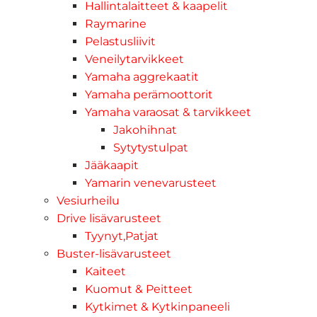
Hallintalaitteet & kaapelit
Raymarine
Pelastusliivit
Veneilytarvikkeet
Yamaha aggrekaatit
Yamaha perämoottorit
Yamaha varaosat & tarvikkeet
Jakohihnat
Sytytystulpat
Jääkaapit
Yamarin venevarusteet
Vesiurheilu
Drive lisävarusteet
Tyynyt,Patjat
Buster-lisävarusteet
Kaiteet
Kuomut & Peitteet
Kytkimet & Kytkinpaneeli