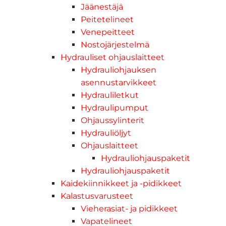
Jäänestäjä
Peitetelineet
Venepeitteet
Nostojärjestelmä
Hydrauliset ohjauslaitteet
Hydrauliohjauksen
asennustarvikkeet
Hydrauliletkut
Hydraulipumput
Ohjaussylinterit
Hydrauliöljyt
Ohjauslaitteet
Hydrauliohjauspaketit
Hydrauliohjauspaketit
Kaidekiinnikkeet ja -pidikkeet
Kalastusvarusteet
Vieherasiat- ja pidikkeet
Vapatelineet