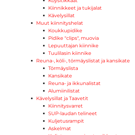
Köysitikkaat
Kiinnikkeet ja tukijalat
Kävelysillat
Muut kiinnityshelat
Koukkupidike
Pidike "clips", muovia
Lepuuttajan kiinnike
Tuulilasin kiinnike
Reuna-, köli-, törmäyslistat ja kansikate
Törmäyslista
Kansikate
Reuna- ja ikkunalistat
Alumiinilistat
Kävelysillat ja Taavetit
Kiinnitysvarret
SUP-laudan telineet
Kuljetusrampit
Askelmat