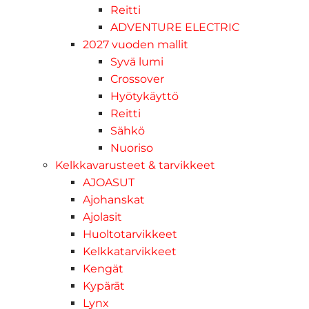
Reitti
ADVENTURE ELECTRIC
2027 vuoden mallit
Syvä lumi
Crossover
Hyötykäyttö
Reitti
Sähkö
Nuoriso
Kelkkavarusteet & tarvikkeet
AJOASUT
Ajohanskat
Ajolasit
Huoltotarvikkeet
Kelkkatarvikkeet
Kengät
Kypärät
Lynx