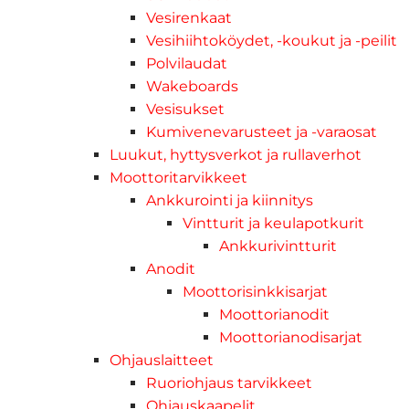
Vesirenkaat
Vesihiihtoköydet, -koukut ja -peilit
Polvilaudat
Wakeboards
Vesisukset
Kumivenevarusteet ja -varaosat
Luukut, hyttysverkot ja rullaverhot
Moottoritarvikkeet
Ankkurointi ja kiinnitys
Vintturit ja keulapotkurit
Ankkurivintturit
Anodit
Moottorisinkkisarjat
Moottorianodit
Moottorianodisarjat
Ohjauslaitteet
Ruoriohjaus tarvikkeet
Ohjauskaapelit