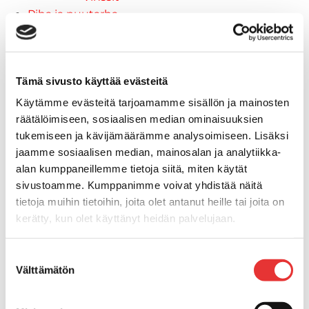
Piha ja puutarha
STIGA ajoleikkurit
STIGA ruohonleikkurit
STIGA robottileikkurit
Tämä sivusto käyttää evästeitä
STIGA pienkoneet
STIGA lumilingot
Käytämme evästeitä tarjoamamme sisällön ja mainosten
Vapaa-aika
räätälöimiseen, sosiaalisen median ominaisuuksien
Paidat
tukemiseen ja kävijämäärämme analysoimiseen. Lisäksi
Hupparit
jaamme sosiaalisen median, mainosalan ja analytiikka-
alan kumppaneillemme tietoja siitä, miten käytät
Takit
sivustoamme. Kumppanimme voivat yhdistää näitä
Ajolasit
tietoja muihin tietoihin, joita olet antanut heille tai joita on
Aurinkolasit
kerätty, kun olet käyttänyt heidän palvelujaan.
Tarjoukset
Poistotuotteet
Lisätietoja:
karilainen.fi/tietosuoja
Lahjakortti
Suostumuksen
Välttämätön
Maritim venetarvikkeet
valinta
Kansihelat
Listat ja kansikatteet