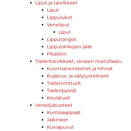
Liput ja tarvikkeet
Liput
Lippulukot
Veneliput
Liput
Lipputangot
Lipputankojen jalat
Pikaliitin
Traileritarvikkeet, veneen nosto/lasku
Kuormankiristimet ja hihnat
Kuljetus- ja säilytystelineet
Trailerivintturit
Traileripyörät
Keulatuet
Veneilyasusteet
Kumisaappaat
Jalkineet
Kuivapuvut