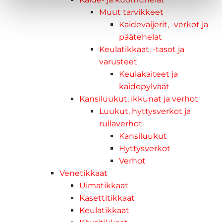
Muut tarvikkeet
Kaidevaijerit, -verkot ja
päätehelat
Keulatikkaat, -tasot ja
varusteet
Keulakaiteet ja
kaidepylväät
Kansiluukut, ikkunat ja verhot
Luukut, hyttysverkot ja
rullaverhot
Kansiluukut
Hyttysverkot
Verhot
Venetikkaat
Uimatikkaat
Kasettitikkaat
Keulatikkaat