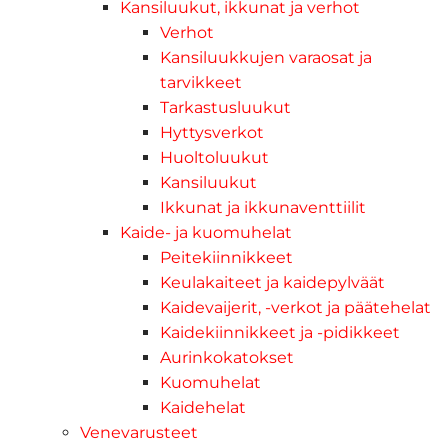
Kansiluukut, ikkunat ja verhot
Verhot
Kansiluukkujen varaosat ja
tarvikkeet
Tarkastusluukut
Hyttysverkot
Huoltoluukut
Kansiluukut
Ikkunat ja ikkunaventtiilit
Kaide- ja kuomuhelat
Peitekiinnikkeet
Keulakaiteet ja kaidepylväät
Kaidevaijerit, -verkot ja päätehelat
Kaidekiinnikkeet ja -pidikkeet
Aurinkokatokset
Kuomuhelat
Kaidehelat
Venevarusteet