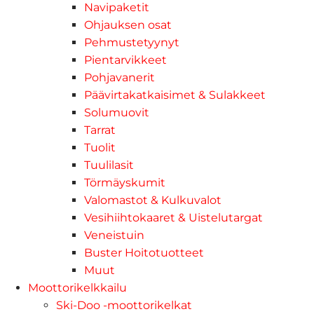
Navipaketit
Ohjauksen osat
Pehmustetyynyt
Pientarvikkeet
Pohjavanerit
Päävirtakatkaisimet & Sulakkeet
Solumuovit
Tarrat
Tuolit
Tuulilasit
Törmäyskumit
Valomastot & Kulkuvalot
Vesihiihtokaaret & Uistelutargat
Veneistuin
Buster Hoitotuotteet
Muut
Moottorikelkkailu
Ski-Doo -moottorikelkat