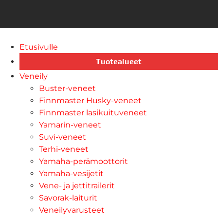
Etusivulle
Tuotealueet
Veneily
Buster-veneet
Finnmaster Husky-veneet
Finnmaster lasikuituveneet
Yamarin-veneet
Suvi-veneet
Terhi-veneet
Yamaha-perämoottorit
Yamaha-vesijetit
Vene- ja jettitrailerit
Savorak-laiturit
Veneilyvarusteet