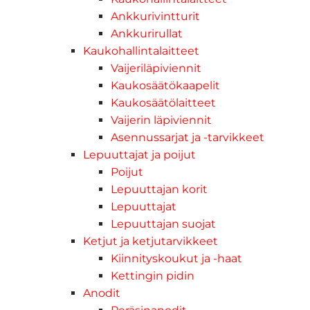
Ankkurivintturit
Ankkurirullat
Kaukohallintalaitteet
Vaijeriläpiviennit
Kaukosäätökaapelit
Kaukosäätölaitteet
Vaijerin läpiviennit
Asennussarjat ja -tarvikkeet
Lepuuttajat ja poijut
Poijut
Lepuuttajan korit
Lepuuttajat
Lepuuttajan suojat
Ketjut ja ketjutarvikkeet
Kiinnityskoukut ja -haat
Kettingin pidin
Anodit