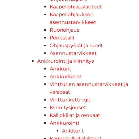
Kaapeliohjauslaitteet
Kaapeliohjauksen
asennustarvikkeet
Ruoriohjaus
Pedestalit
Ohjauspyörät ja ruorit
Asennustarvikkeet
Ankkurointi ja kiinnitys
Ankkurit
Ankkurikelat
Vintturien asennustarvikkeet ja
varaosat
Vintturikettingit
Kiinnitysjouset
Kalliokiilat ja renkaat
Ankkurointi
Ankkurit
Kaukohallintalaitteet