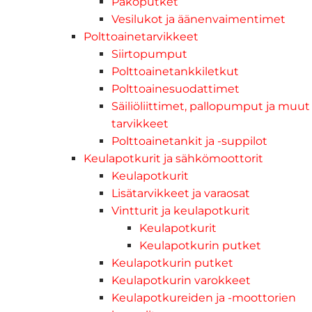
Pakoputket
Vesilukot ja äänenvaimentimet
Polttoainetarvikkeet
Siirtopumput
Polttoainetankkiletkut
Polttoainesuodattimet
Säiliöliittimet, pallopumput ja muut
tarvikkeet
Polttoainetankit ja -suppilot
Keulapotkurit ja sähkömoottorit
Keulapotkurit
Lisätarvikkeet ja varaosat
Vintturit ja keulapotkurit
Keulapotkurit
Keulapotkurin putket
Keulapotkurin putket
Keulapotkurin varokkeet
Keulapotkureiden ja -moottorien