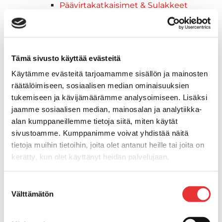
Päävirtakatkaisimet & Sulakkeet
Solumuovit
Tarrat
Tuolit
Tuulilasit
Tämä sivusto käyttää evästeitä
Törmäyskumit
Käytämme evästeitä tarjoamamme sisällön ja mainosten
Valomastot & Kulkuvalot
räätälöimiseen, sosiaalisen median ominaisuuksien
Vesihiihtokaaret & Uistelutargat
tukemiseen ja kävijämäärämme analysoimiseen. Lisäksi
Veneistuin
jaamme sosiaalisen median, mainosalan ja analytiikka-
Buster Hoitotuotteet
alan kumppaneillemme tietoja siitä, miten käytät
Muut
sivustoamme. Kumppanimme voivat yhdistää näitä
Moottorikelkkailu
tietoja muihin tietoihin, joita olet antanut heille tai joita on
Ski-Doo -moottorikelkat
kerätty, kun olet käyttänyt heidän palvelujaan.
2026 vuoden mallit
Syvä lumi
Lisätietoja:
karilainen.fi/tietosuoja
Suostumuksen
Crossover
Välttämätön
valinta
Reitti
Hyötykäyttö