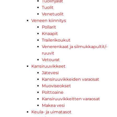
Tuolinjalat
Tuolit
Venetuolit
Veneen kiinnitys
Pollarit
Knaapit
Trailerikoukut
Venerenkaat ja silmukkapultit/-
ruuvit
Vetourat
Kansiruuvikkeet
Jätevesi
Kansiruuvikkeiden varaosat
Muoviseokset
Polttoaine
Kansiruuvikkeitten varaosat
Makea vesi
Keula- ja uimatasot