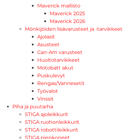
Maverick mallisto
Maverick 2025
Maverick 2026
Mönkijöiden lisävarusteet ja -tarvikkeet
Ajolasit
Asusteet
Can-Am varusteet
Huoltotarvikkeet
Motobatt akut
Puskulevyt
Rengas/Vannesetit
Työvalot
Vinssit
Piha ja puutarha
STIGA ajoleikkurit
STIGA ruohonleikkurit
STIGA robottileikkurit
STIGA pienkoneet