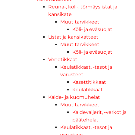
Reuna-, köli-, törmäyslistat ja
kansikate
Muut tarvikkeet
Köli- ja eväsuojat
Listat ja kansikatteet
Muut tarvikkeet
Köli- ja eväsuojat
Venetikkaat
Keulatikkaat, -tasot ja
varusteet
Kasettitikkaat
Keulatikkaat
Kaide- ja kuomuhelat
Muut tarvikkeet
Kaidevaijerit, -verkot ja
päätehelat
Keulatikkaat, -tasot ja
varusteet