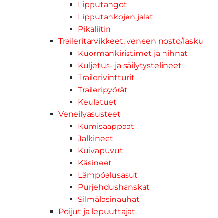
Lipputangot
Lipputankojen jalat
Pikaliitin
Traileritarvikkeet, veneen nosto/lasku
Kuormankiristimet ja hihnat
Kuljetus- ja säilytystelineet
Trailerivintturit
Traileripyörät
Keulatuet
Veneilyasusteet
Kumisaappaat
Jalkineet
Kuivapuvut
Käsineet
Lämpöalusasut
Purjehdushanskat
Silmälasinauhat
Poijut ja lepuuttajat