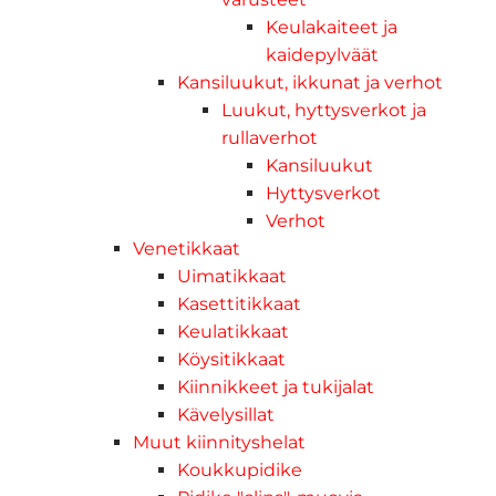
Keulakaiteet ja
kaidepylväät
Kansiluukut, ikkunat ja verhot
Luukut, hyttysverkot ja
rullaverhot
Kansiluukut
Hyttysverkot
Verhot
Venetikkaat
Uimatikkaat
Kasettitikkaat
Keulatikkaat
Köysitikkaat
Kiinnikkeet ja tukijalat
Kävelysillat
Muut kiinnityshelat
Koukkupidike