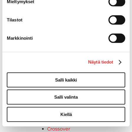
Mieltymykset
Keskikokoiset
2027 vuoden mallit
Syvä lumi
Tilastot
Crossover
Reitti
Markkinointi
Hyötykäyttö
Keskikokoiset
Nuoriso
Näytä tiedot
Lynx-moottorikelkat
2026 vuoden mallit
Syvä lumi
Salli kaikki
Crossover
Hyötykäyttö
Salli valinta
Reitti
ADVENTURE ELECTRIC
2027 vuoden mallit
Kiellä
Syvä lumi
Crossover