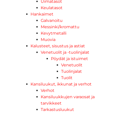
Uimatasot
Keulatasot
Hankaimet
Galvanoitu
Messinki/kromattu
Kevytmetalli
Muovia
Kalusteet, sisustus ja astiat
Venetuolit ja -tuolinjalat
Pöydät ja istuimet
Venetuolit
Tuolinjalat
Tuolit
Kansiluukut, ikkunat ja verhot
Verhot
Kansiluukkujen varaosat ja
tarvikkeet
Tarkastusluukut