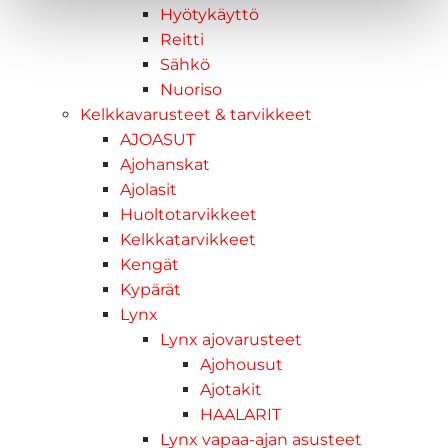
Hyötykäyttö
Reitti
Sähkö
Nuoriso
Kelkkavarusteet & tarvikkeet
AJOASUT
Ajohanskat
Ajolasit
Huoltotarvikkeet
Kelkkatarvikkeet
Kengät
Kypärät
Lynx
Lynx ajovarusteet
Ajohousut
Ajotakit
HAALARIT
Lynx vapaa-ajan asusteet