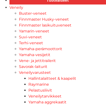
Tuotealueet
Veneily
Buster-veneet
Finnmaster Husky-veneet
Finnmaster lasikuituveneet
Yamarin-veneet
Suvi-veneet
Terhi-veneet
Yamaha-perämoottorit
Yamaha-vesijetit
Vene- ja jettitrailerit
Savorak-laiturit
Veneilyvarusteet
Hallintalaitteet & kaapelit
Raymarine
Pelastusliivit
Veneilytarvikkeet
Yamaha aggrekaatit