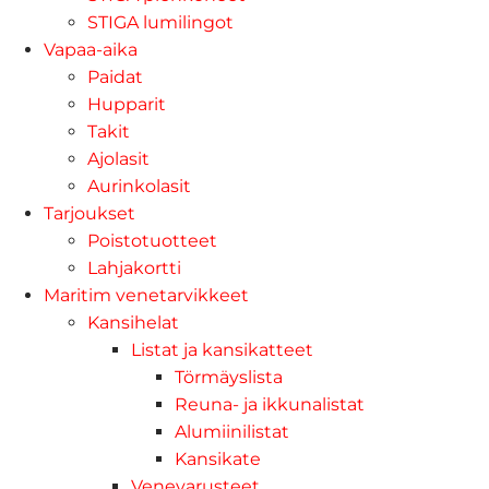
STIGA lumilingot
Vapaa-aika
Paidat
Hupparit
Takit
Ajolasit
Aurinkolasit
Tarjoukset
Poistotuotteet
Lahjakortti
Maritim venetarvikkeet
Kansihelat
Listat ja kansikatteet
Törmäyslista
Reuna- ja ikkunalistat
Alumiinilistat
Kansikate
Venevarusteet