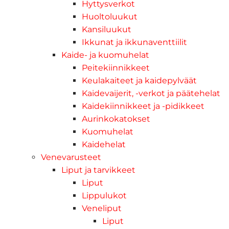
Hyttysverkot
Huoltoluukut
Kansiluukut
Ikkunat ja ikkunaventtiilit
Kaide- ja kuomuhelat
Peitekiinnikkeet
Keulakaiteet ja kaidepylväät
Kaidevaijerit, -verkot ja päätehelat
Kaidekiinnikkeet ja -pidikkeet
Aurinkokatokset
Kuomuhelat
Kaidehelat
Venevarusteet
Liput ja tarvikkeet
Liput
Lippulukot
Veneliput
Liput