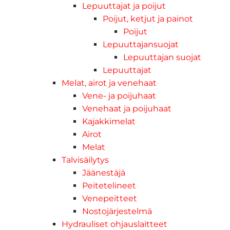
Lepuuttajat ja poijut
Poijut, ketjut ja painot
Poijut
Lepuuttajansuojat
Lepuuttajan suojat
Lepuuttajat
Melat, airot ja venehaat
Vene- ja poijuhaat
Venehaat ja poijuhaat
Kajakkimelat
Airot
Melat
Talvisäilytys
Jäänestäjä
Peitetelineet
Venepeitteet
Nostojärjestelmä
Hydrauliset ohjauslaitteet