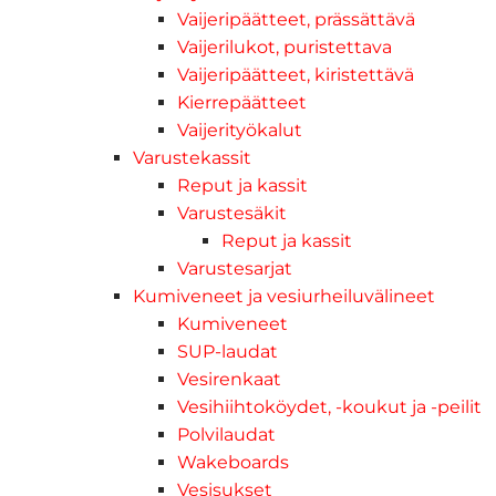
Vaijeripäätteet, prässättävä
Vaijerilukot, puristettava
Vaijeripäätteet, kiristettävä
Kierrepäätteet
Vaijerityökalut
Varustekassit
Reput ja kassit
Varustesäkit
Reput ja kassit
Varustesarjat
Kumiveneet ja vesiurheiluvälineet
Kumiveneet
SUP-laudat
Vesirenkaat
Vesihiihtoköydet, -koukut ja -peilit
Polvilaudat
Wakeboards
Vesisukset