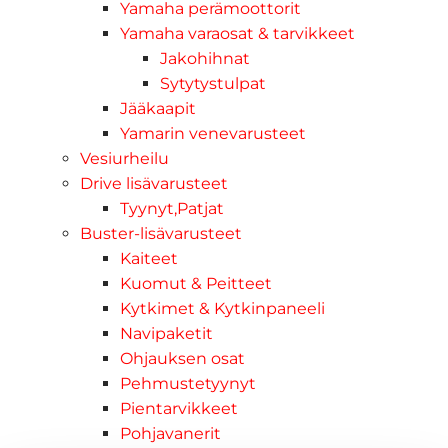
Yamaha perämoottorit
Yamaha varaosat & tarvikkeet
Jakohihnat
Sytytystulpat
Jääkaapit
Yamarin venevarusteet
Vesiurheilu
Drive lisävarusteet
Tyynyt,Patjat
Buster-lisävarusteet
Kaiteet
Kuomut & Peitteet
Kytkimet & Kytkinpaneeli
Navipaketit
Ohjauksen osat
Pehmustetyynyt
Pientarvikkeet
Pohjavanerit