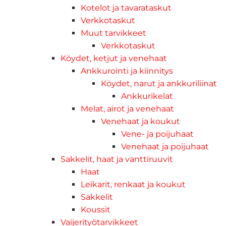
Kotelot ja tavarataskut
Verkkotaskut
Muut tarvikkeet
Verkkotaskut
Köydet, ketjut ja venehaat
Ankkurointi ja kiinnitys
Köydet, narut ja ankkuriliinat
Ankkurikelat
Melat, airot ja venehaat
Venehaat ja koukut
Vene- ja poijuhaat
Venehaat ja poijuhaat
Sakkelit, haat ja vanttiruuvit
Haat
Leikarit, renkaat ja koukut
Sakkelit
Koussit
Vaijerityötarvikkeet