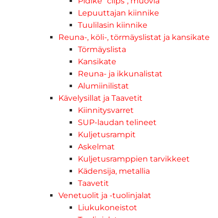
Pidike "clips", muovia
Lepuuttajan kiinnike
Tuulilasin kiinnike
Reuna-, köli-, törmäyslistat ja kansikate
Törmäyslista
Kansikate
Reuna- ja ikkunalistat
Alumiinilistat
Kävelysillat ja Taavetit
Kiinnitysvarret
SUP-laudan telineet
Kuljetusrampit
Askelmat
Kuljetusramppien tarvikkeet
Kädensija, metallia
Taavetit
Venetuolit ja -tuolinjalat
Liukukoneistot