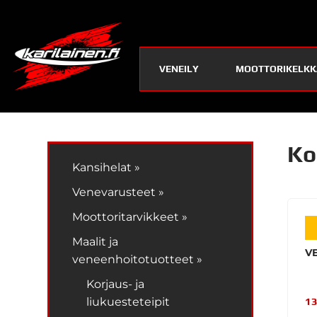
VENEILY
MOOTTORIKELKK
Ko
Kansihelat »
Venevarusteet »
Moottoritarvikkeet »
Maalit ja
V
veneenhoitotuotteet »
Korjaus- ja
liukuesteteipit
13