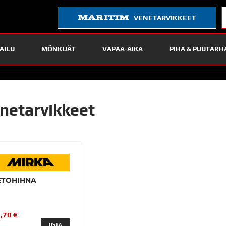
VENETARVIKKEET
AILU
MÖNKIJÄT
VAPAA-AIKA
PIHA & PUUTARH
netarvikkeet
ETOHIHNA
,70 €
OSTA