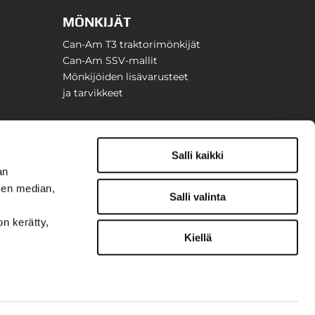
MÖNKIJÄT
Can-Am T3 traktorimönkijät
Can-Am SSV-mallit
Mönkijöiden lisävarusteet
ja tarvikkeet
Salli kaikki
an
sen median,
Salli valinta
on kerätty,
Kiellä
t