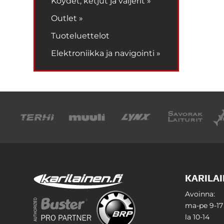
Köydet, ketjut ja vaijerit »
Outlet »
Tuoteluettelot
Elektroniikka ja navigointi »
KARILAI
Avoinna:
ma-pe 9-17
la 10-14