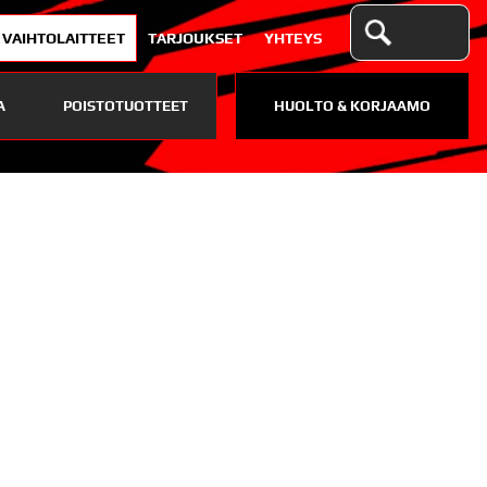
VAIHTOLAITTEET
TARJOUKSET
YHTEYS
A
POISTOTUOTTEET
HUOLTO & KORJAAMO