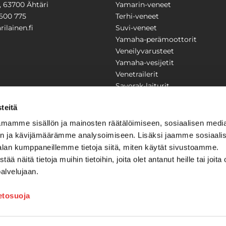
1, 63700 Ähtäri
Yamarin-veneet
600 775
Terhi-veneet
ilainen.fi
Suvi-veneet
Yamaha-perämoottorit
Veneilyvarusteet
Yamaha-vesijetit
Venetrailerit
Savorak-laiturit
PUUTARHA
KARILAINEN
teitä
Yritysesittely
mamme sisällön ja mainosten räätälöimiseen, sosiaalisen medi
Yhteystiedot
n ja kävijämäärämme analysoimiseen. Lisäksi jaamme sosiaali
LAITTEET
Huolto ja korjaamo
alan kumppaneillemme tietoja siitä, miten käytät sivustoamme.
Ajankohtaista
näitä tietoja muihin tietoihin, joita olet antanut heille tai joita 
Tarjouspyyntö
önkijät
palvelujaan.
Toimitusehdot
Kilpailujen / arpajaisten säännö
ietosuoja
Tilauksen peruuttaminen