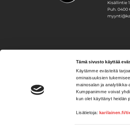
Kisällintie 
Puh. 0400 
myynti@kar
PIHA & 
Tämä sivusto käyttää eväs
Stiga
Käytämme evästeitä tarjoa
ominaisuuksien tukemisee
VAIHTO
mainosalan ja analytiikka-
Kumppanimme voivat yhdistää 
Veneet
Kelkat ja m
kun olet käyttänyt heidän 
Lisätietoja:
karilainen.fi/t