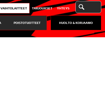
VAIHTOLAITTEET
TARJOUKSET
YHTEYS
A
POISTOTUOTTEET
HUOLTO & KORJAAMO