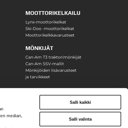
MOOTTORIKELKAILU
Lynx-moottorikelkat
Ski-Doo -moottorikelkat
Moottorikelkkavarusteet
MÖNKIJÄT
Can-Am T3 traktorimönkijät
Can-Am SSV-mallit
Mönkijöiden lisävarusteet
ja tarvikkeet
Salli kaikki
an
sen median,
Salli valinta