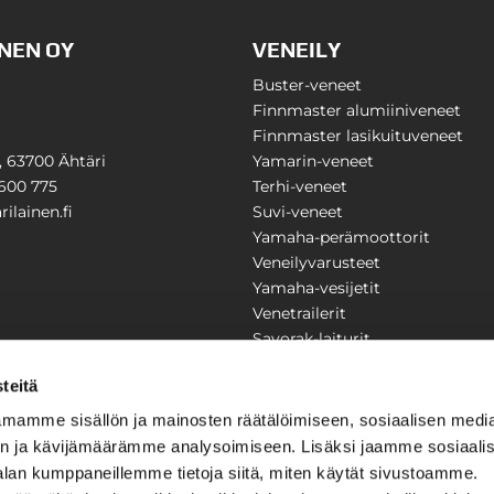
NEN OY
VENEILY
Buster-veneet
Finnmaster alumiiniveneet
Finnmaster lasikuituveneet
1, 63700 Ähtäri
Yamarin-veneet
600 775
Terhi-veneet
ilainen.fi
Suvi-veneet
Yamaha-perämoottorit
Veneilyvarusteet
Yamaha-vesijetit
Venetrailerit
Savorak-laiturit
PUUTARHA
KARILAINEN
teitä
Yritysesittely
mamme sisällön ja mainosten räätälöimiseen, sosiaalisen medi
Yhteystiedot
n ja kävijämäärämme analysoimiseen. Lisäksi jaamme sosiaali
LAITTEET
Huolto ja korjaamo
alan kumppaneillemme tietoja siitä, miten käytät sivustoamme.
Ajankohtaista