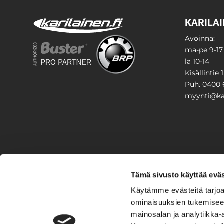
KARILAI
Avoinna:
ma-pe 9-17
la 10-14
Kisällintie 
Puh. 0400 
myynti@kar
PIHA & 
Tämä sivusto käyttää eväs
Stiga
Käytämme evästeitä tarjoa
ominaisuuksien tukemisee
VAIHTO
mainosalan ja analytiikka-