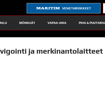
VENETARVIKKEET
AILU
MÖNKIJÄT
VAPAA-AIKA
PIHA & PUUTARH
vigointi ja merkinantolaitteet