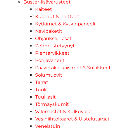
Buster-lisävarusteet
Kaiteet
Kuomut & Peitteet
Kytkimet & Kytkinpaneeli
Navipaketit
Ohjauksen osat
Pehmustetyynyt
Pientarvikkeet
Pohjavanerit
Päävirtakatkaisimet & Sulakkeet
Solumuovit
Tarrat
Tuolit
Tuulilasit
Törmäyskumit
Valomastot & Kulkuvalot
Vesihiihtokaaret & Uistelutargat
Veneistuin