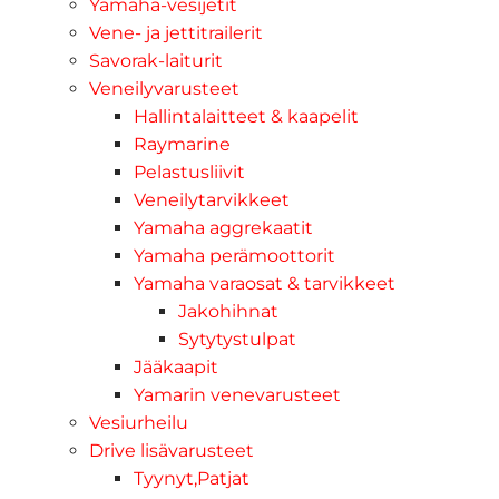
Yamaha-vesijetit
Vene- ja jettitrailerit
Savorak-laiturit
Veneilyvarusteet
Hallintalaitteet & kaapelit
Raymarine
Pelastusliivit
Veneilytarvikkeet
Yamaha aggrekaatit
Yamaha perämoottorit
Yamaha varaosat & tarvikkeet
Jakohihnat
Sytytystulpat
Jääkaapit
Yamarin venevarusteet
Vesiurheilu
Drive lisävarusteet
Tyynyt,Patjat