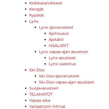
Kelkkatarvikkeet
Kengät
Kypärät
Lynx
Lynx ajovarusteet
Ajohousut
Ajotakit
HAALARIT
Lynx vapaa-ajan asusteet
Lynx asusteet
Lynx vaatetus
Ski-Doo
Ski-Doo ajovarusteet
Ski-Doo vapaa-ajan asusteet
Suojavarusteet
TELAMATOT
Vapaa-aika
Variaattorin hihnat