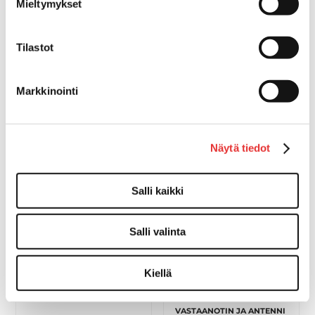
Mieltymykset
Tilastot
Markkinointi
RADIO, PYÖREÄ BT GP1
KAUKOSÄÄDIN,
JOHDOLLINEN WR7
Näytä tiedot
179,00 €
123,00 €
OSTA
OSTA
Salli kaikki
Salli valinta
Kiellä
RADION SUOJA MSC-100
VASTAANOTIN JA ANTENNI