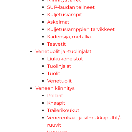
SUP-laudan telineet
Kuljetusrampit
Askelmat
Kuljetusramppien tarvikkeet
Kädensija, metallia
Taavetit
Venetuolit ja -tuolinjalat
Liukukoneistot
Tuolinjalat
Tuolit
Venetuolit
Veneen kiinnitys
Pollarit
Knaapit
Trailerikoukut
Venerenkaat ja silmukkapultit/-
ruuvit