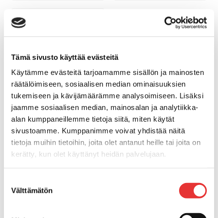
Tämä sivusto käyttää evästeitä
Käytämme evästeitä tarjoamamme sisällön ja mainosten
räätälöimiseen, sosiaalisen median ominaisuuksien
RGB-KONTROLLERI
tukemiseen ja kävijämäärämme analysoimiseen. Lisäksi
jaamme sosiaalisen median, mainosalan ja analytiikka-
144,00 €
alan kumppaneillemme tietoja siitä, miten käytät
OSTA
sivustoamme. Kumppanimme voivat yhdistää näitä
tietoja muihin tietoihin, joita olet antanut heille tai joita on
kerätty, kun olet käyttänyt heidän palvelujaan.
Näytä kaikki Kaiuttimet »
Lisätietoja:
karilainen.fi/tietosuoja
Suostumuksen
Välttämätön
valinta
Radiot ja soittimet