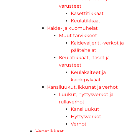
varusteet
Kasettitikkaat
Keulatikkaat
Kaide- ja kuomuhelat
Muut tarvikkeet
Kaidevaijerit, -verkot ja
päätehelat
Keulatikkaat, -tasot ja
varusteet
Keulakaiteet ja
kaidepylväät
Kansiluukut, ikkunat ja verhot
Luukut, hyttysverkot ja
rullaverhot
Kansiluukut
Hyttysverkot
Verhot
Venetikkaat