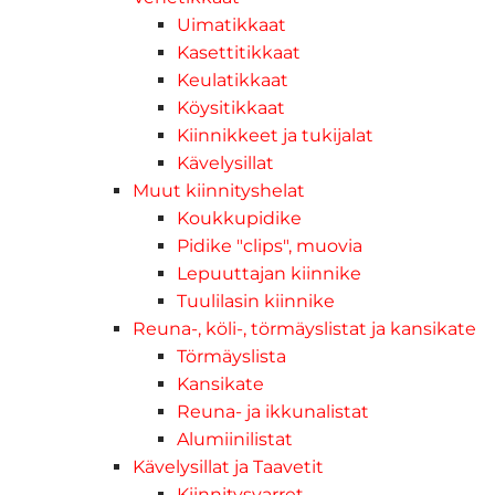
Uimatikkaat
Kasettitikkaat
Keulatikkaat
Köysitikkaat
Kiinnikkeet ja tukijalat
Kävelysillat
Muut kiinnityshelat
Koukkupidike
Pidike "clips", muovia
Lepuuttajan kiinnike
Tuulilasin kiinnike
Reuna-, köli-, törmäyslistat ja kansikate
Törmäyslista
Kansikate
Reuna- ja ikkunalistat
Alumiinilistat
Kävelysillat ja Taavetit
Kiinnitysvarret