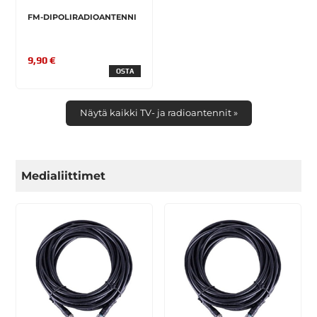
FM-DIPOLIRADIOANTENNI
9,90 €
OSTA
Näytä kaikki TV- ja radioantennit »
Medialiittimet