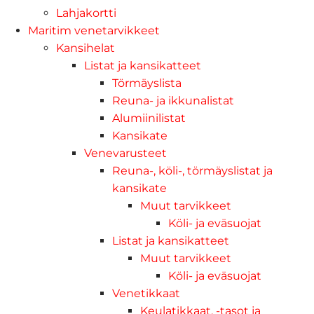
Lahjakortti
Maritim venetarvikkeet
Kansihelat
Listat ja kansikatteet
Törmäyslista
Reuna- ja ikkunalistat
Alumiinilistat
Kansikate
Venevarusteet
Reuna-, köli-, törmäyslistat ja
kansikate
Muut tarvikkeet
Köli- ja eväsuojat
Listat ja kansikatteet
Muut tarvikkeet
Köli- ja eväsuojat
Venetikkaat
Keulatikkaat, -tasot ja