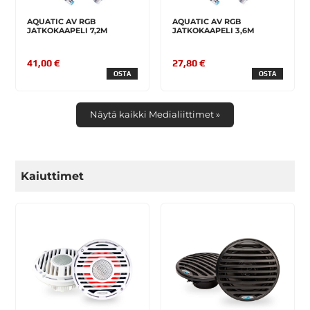
AQUATIC AV RGB
AQUATIC AV RGB
JATKOKAAPELI 7,2M
JATKOKAAPELI 3,6M
41,00 €
27,80 €
OSTA
OSTA
Näytä kaikki Medialiittimet »
Kaiuttimet