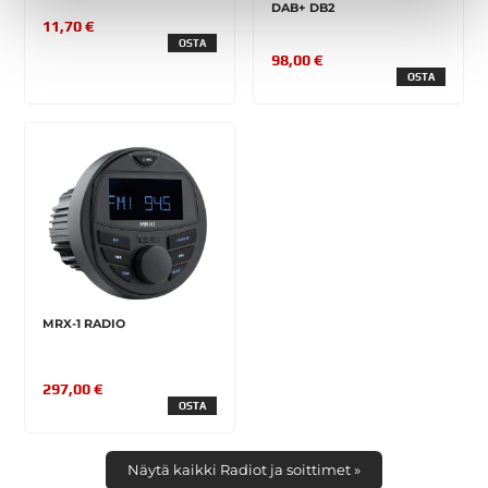
DAB+ DB2
11,70 €
OSTA
98,00 €
OSTA
MRX-1 RADIO
297,00 €
OSTA
Näytä kaikki Radiot ja soittimet »