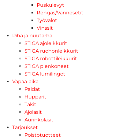
Puskulevyt
Rengas/Vannesetit
Työvalot
Vinssit
Piha ja puutarha
STIGA ajoleikkurit
STIGA ruohonleikkurit
STIGA robottileikkurit
STIGA pienkoneet
STIGA lumilingot
Vapaa-aika
Paidat
Hupparit
Takit
Ajolasit
Aurinkolasit
Tarjoukset
Poistotuotteet