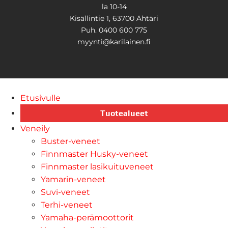
la 10-14
Kisällintie 1, 63700 Ähtäri
Puh. 0400 600 775
myynti@karilainen.fi
Etusivulle
Tuotealueet
Veneily
Buster-veneet
Finnmaster Husky-veneet
Finnmaster lasikuituveneet
Yamarin-veneet
Suvi-veneet
Terhi-veneet
Yamaha-perämoottorit