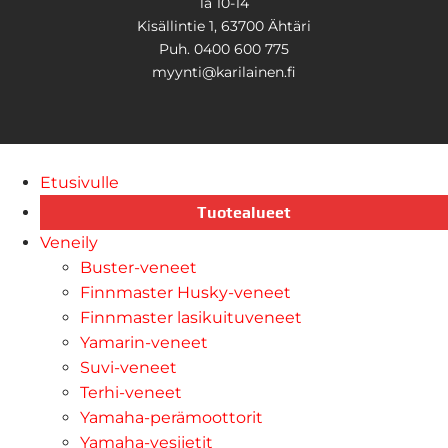
la 10-14
Kisällintie 1, 63700 Ähtäri
Puh. 0400 600 775
myynti@karilainen.fi
Etusivulle
Tuotealueet
Veneily
Buster-veneet
Finnmaster Husky-veneet
Finnmaster lasikuituveneet
Yamarin-veneet
Suvi-veneet
Terhi-veneet
Yamaha-perämoottorit
Yamaha-vesijetit