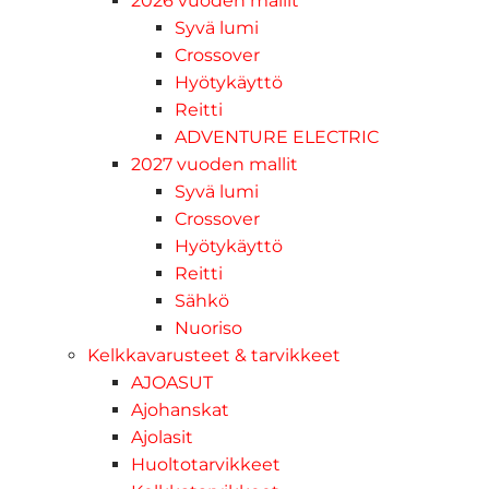
2026 vuoden mallit
Syvä lumi
Crossover
Hyötykäyttö
Reitti
ADVENTURE ELECTRIC
2027 vuoden mallit
Syvä lumi
Crossover
Hyötykäyttö
Reitti
Sähkö
Nuoriso
Kelkkavarusteet & tarvikkeet
AJOASUT
Ajohanskat
Ajolasit
Huoltotarvikkeet