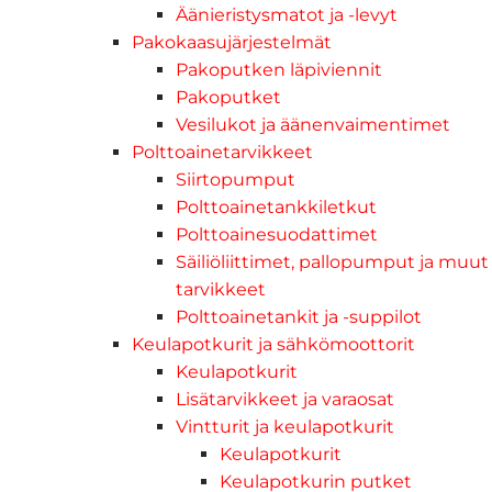
Äänieristysmatot ja -levyt
Pakokaasujärjestelmät
Pakoputken läpiviennit
Pakoputket
Vesilukot ja äänenvaimentimet
Polttoainetarvikkeet
Siirtopumput
Polttoainetankkiletkut
Polttoainesuodattimet
Säiliöliittimet, pallopumput ja muut
tarvikkeet
Polttoainetankit ja -suppilot
Keulapotkurit ja sähkömoottorit
Keulapotkurit
Lisätarvikkeet ja varaosat
Vintturit ja keulapotkurit
Keulapotkurit
Keulapotkurin putket