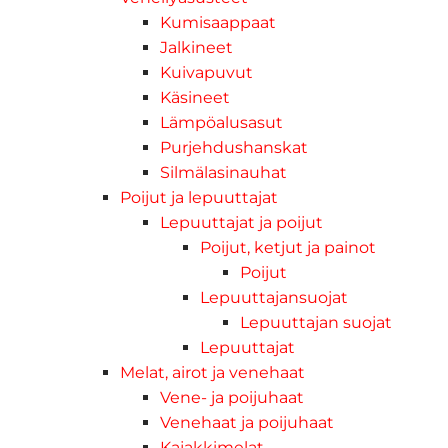
Kumisaappaat
Jalkineet
Kuivapuvut
Käsineet
Lämpöalusasut
Purjehdushanskat
Silmälasinauhat
Poijut ja lepuuttajat
Lepuuttajat ja poijut
Poijut, ketjut ja painot
Poijut
Lepuuttajansuojat
Lepuuttajan suojat
Lepuuttajat
Melat, airot ja venehaat
Vene- ja poijuhaat
Venehaat ja poijuhaat
Kajakkimelat