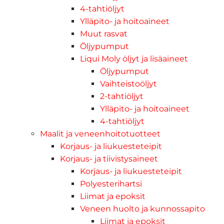
4-tahtiöljyt
Ylläpito- ja hoitoaineet
Muut rasvat
Öljypumput
Liqui Moly öljyt ja lisäaineet
Öljypumput
Vaihteistoöljyt
2-tahtiöljyt
Ylläpito- ja hoitoaineet
4-tahtiöljyt
Maalit ja veneenhoitotuotteet
Korjaus- ja liukuesteteipit
Korjaus- ja tiivistysaineet
Korjaus- ja liukuesteteipit
Polyesterihartsi
Liimat ja epoksit
Veneen huolto ja kunnossapito
Liimat ja epoksit