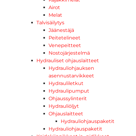
Airot
Melat
Talvisäilytys
Jäänestäjä
Peitetelineet
Venepeitteet
Nostojärjestelmä
Hydrauliset ohjauslaitteet
Hydrauliohjauksen
asennustarvikkeet
Hydrauliletkut
Hydraulipumput
Ohjaussylinterit
Hydrauliöljyt
Ohjauslaitteet
Hydrauliohjauspaketit
Hydrauliohjauspaketit