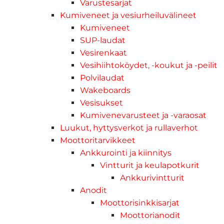
Varustesarjat
Kumiveneet ja vesiurheiluvälineet
Kumiveneet
SUP-laudat
Vesirenkaat
Vesihiihtoköydet, -koukut ja -peilit
Polvilaudat
Wakeboards
Vesisukset
Kumivenevarusteet ja -varaosat
Luukut, hyttysverkot ja rullaverhot
Moottoritarvikkeet
Ankkurointi ja kiinnitys
Vintturit ja keulapotkurit
Ankkurivintturit
Anodit
Moottorisinkkisarjat
Moottorianodit