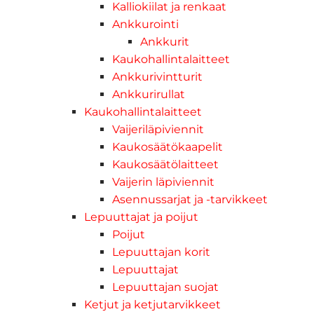
Kalliokiilat ja renkaat
Ankkurointi
Ankkurit
Kaukohallintalaitteet
Ankkurivintturit
Ankkurirullat
Kaukohallintalaitteet
Vaijeriläpiviennit
Kaukosäätökaapelit
Kaukosäätölaitteet
Vaijerin läpiviennit
Asennussarjat ja -tarvikkeet
Lepuuttajat ja poijut
Poijut
Lepuuttajan korit
Lepuuttajat
Lepuuttajan suojat
Ketjut ja ketjutarvikkeet