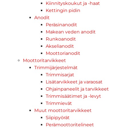
Kiinnityskoukut ja -haat
Kettingin pidin
Anodit
Peräsinanodit
Makean veden anodit
Runkoanodit
Akselianodit
Moottorianodit
Moottoritarvikkeet
Trimmijärjestelmät
Trimmisarjat
Lisätarvikkeet ja varaosat
Ohjainpaneelit ja tarvikkeet
Trimmisäätimet ja -levyt
Trimmievät
Muut moottoritarvikkeet
Siipipyörät
Perämoottoritelineet