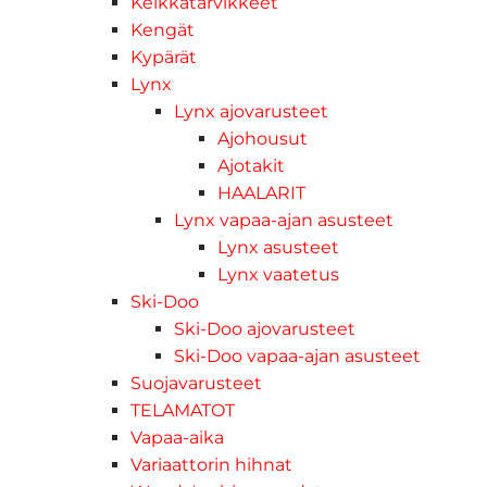
Kelkkatarvikkeet
Kengät
Kypärät
Lynx
Lynx ajovarusteet
Ajohousut
Ajotakit
HAALARIT
Lynx vapaa-ajan asusteet
Lynx asusteet
Lynx vaatetus
Ski-Doo
Ski-Doo ajovarusteet
Ski-Doo vapaa-ajan asusteet
Suojavarusteet
TELAMATOT
Vapaa-aika
Variaattorin hihnat