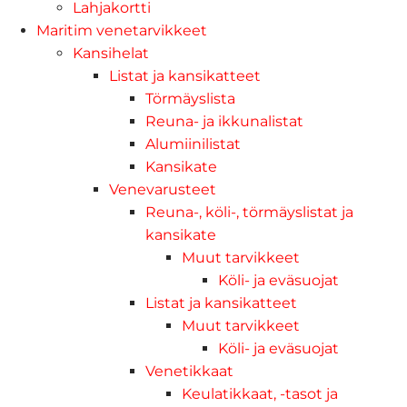
Lahjakortti
Maritim venetarvikkeet
Kansihelat
Listat ja kansikatteet
Törmäyslista
Reuna- ja ikkunalistat
Alumiinilistat
Kansikate
Venevarusteet
Reuna-, köli-, törmäyslistat ja
kansikate
Muut tarvikkeet
Köli- ja eväsuojat
Listat ja kansikatteet
Muut tarvikkeet
Köli- ja eväsuojat
Venetikkaat
Keulatikkaat, -tasot ja