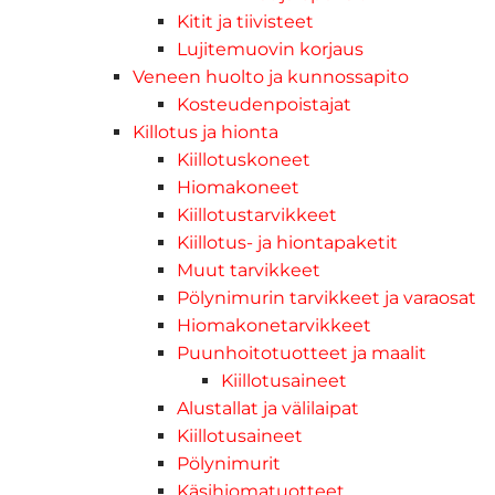
Kitit ja tiivisteet
Lujitemuovin korjaus
Veneen huolto ja kunnossapito
Kosteudenpoistajat
Killotus ja hionta
Kiillotuskoneet
Hiomakoneet
Kiillotustarvikkeet
Kiillotus- ja hiontapaketit
Muut tarvikkeet
Pölynimurin tarvikkeet ja varaosat
Hiomakonetarvikkeet
Puunhoitotuotteet ja maalit
Kiillotusaineet
Alustallat ja välilaipat
Kiillotusaineet
Pölynimurit
Käsihiomatuotteet