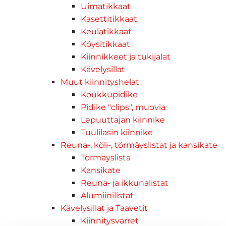
Uimatikkaat
Kasettitikkaat
Keulatikkaat
Köysitikkaat
Kiinnikkeet ja tukijalat
Kävelysillat
Muut kiinnityshelat
Koukkupidike
Pidike "clips", muovia
Lepuuttajan kiinnike
Tuulilasin kiinnike
Reuna-, köli-, törmäyslistat ja kansikate
Törmäyslista
Kansikate
Reuna- ja ikkunalistat
Alumiinilistat
Kävelysillat ja Taavetit
Kiinnitysvarret