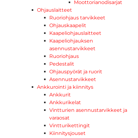
Moottorianodisarjat
Ohjauslaitteet
Ruoriohjaus tarvikkeet
Ohjauskaapelit
Kaapeliohjauslaitteet
Kaapeliohjauksen
asennustarvikkeet
Ruoriohjaus
Pedestalit
Ohjauspyörät ja ruorit
Asennustarvikkeet
Ankkurointi ja kiinnitys
Ankkurit
Ankkurikelat
Vintturien asennustarvikkeet ja
varaosat
Vintturikettingit
Kiinnitysjouset