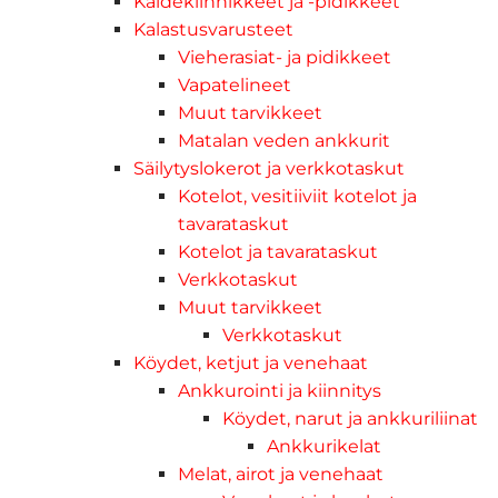
Kaidekiinnikkeet ja -pidikkeet
Kalastusvarusteet
Vieherasiat- ja pidikkeet
Vapatelineet
Muut tarvikkeet
Matalan veden ankkurit
Säilytyslokerot ja verkkotaskut
Kotelot, vesitiiviit kotelot ja
tavarataskut
Kotelot ja tavarataskut
Verkkotaskut
Muut tarvikkeet
Verkkotaskut
Köydet, ketjut ja venehaat
Ankkurointi ja kiinnitys
Köydet, narut ja ankkuriliinat
Ankkurikelat
Melat, airot ja venehaat