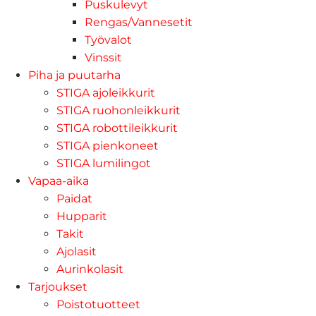
Puskulevyt
Rengas/Vannesetit
Työvalot
Vinssit
Piha ja puutarha
STIGA ajoleikkurit
STIGA ruohonleikkurit
STIGA robottileikkurit
STIGA pienkoneet
STIGA lumilingot
Vapaa-aika
Paidat
Hupparit
Takit
Ajolasit
Aurinkolasit
Tarjoukset
Poistotuotteet