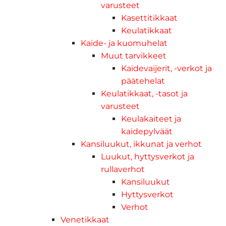
varusteet
Kasettitikkaat
Keulatikkaat
Kaide- ja kuomuhelat
Muut tarvikkeet
Kaidevaijerit, -verkot ja
päätehelat
Keulatikkaat, -tasot ja
varusteet
Keulakaiteet ja
kaidepylväät
Kansiluukut, ikkunat ja verhot
Luukut, hyttysverkot ja
rullaverhot
Kansiluukut
Hyttysverkot
Verhot
Venetikkaat