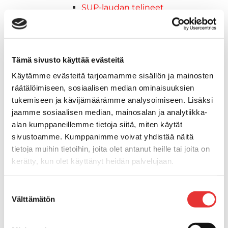
SUP-laudan telineet
Kuljetusrampit
Askelmat
Kuljetusramppien tarvikkeet
Kädensija, metallia
Tämä sivusto käyttää evästeitä
Taavetit
Käytämme evästeitä tarjoamamme sisällön ja mainosten
Venetuolit ja -tuolinjalat
räätälöimiseen, sosiaalisen median ominaisuuksien
Liukukoneistot
tukemiseen ja kävijämäärämme analysoimiseen. Lisäksi
Tuolinjalat
jaamme sosiaalisen median, mainosalan ja analytiikka-
Tuolit
alan kumppaneillemme tietoja siitä, miten käytät
Venetuolit
sivustoamme. Kumppanimme voivat yhdistää näitä
Veneen kiinnitys
tietoja muihin tietoihin, joita olet antanut heille tai joita on
Pollarit
kerätty, kun olet käyttänyt heidän palvelujaan.
Knaapit
Trailerikoukut
Lisätietoja:
karilainen.fi/tietosuoja
Suostumuksen
Venerenkaat ja silmukkapultit/-
Välttämätön
valinta
ruuvit
Vetourat