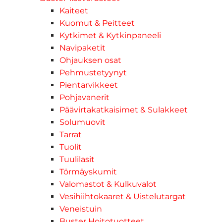
Kaiteet
Kuomut & Peitteet
Kytkimet & Kytkinpaneeli
Navipaketit
Ohjauksen osat
Pehmustetyynyt
Pientarvikkeet
Pohjavanerit
Päävirtakatkaisimet & Sulakkeet
Solumuovit
Tarrat
Tuolit
Tuulilasit
Törmäyskumit
Valomastot & Kulkuvalot
Vesihiihtokaaret & Uistelutargat
Veneistuin
Buster Hoitotuotteet