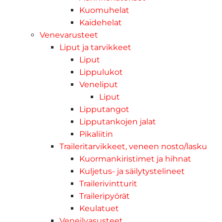
Kuomuhelat
Kaidehelat
Venevarusteet
Liput ja tarvikkeet
Liput
Lippulukot
Veneliput
Liput
Lipputangot
Lipputankojen jalat
Pikaliitin
Traileritarvikkeet, veneen nosto/lasku
Kuormankiristimet ja hihnat
Kuljetus- ja säilytystelineet
Trailerivintturit
Traileripyörät
Keulatuet
Veneilyasusteet