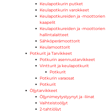
Keulapotkurin putket
Keulapotkurin varokkeet
Keulapotkureiden ja -moottorien
kaapelit
Keulapotkureiden ja -moottorien
hallintalaitteet
Sähköperämoottorit
Keulamoottorit
Potkurit ja Tarvikkeet
Potkurin asennustarvikkeet
Vintturit ja keulapotkurit
Potkurit
Potkurin varaosat
Potkurit
Öljytarvikkeet
Öljynimeytystyynyt ja -liinat
Vaihteistoöljyt
2-tahtiöljyt