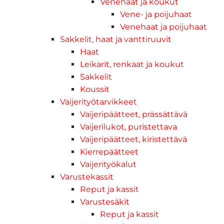
Venehaat ja koukut
Vene- ja poijuhaat
Venehaat ja poijuhaat
Sakkelit, haat ja vanttiruuvit
Haat
Leikarit, renkaat ja koukut
Sakkelit
Koussit
Vaijerityötarvikkeet
Vaijeripäätteet, prässättävä
Vaijerilukot, puristettava
Vaijeripäätteet, kiristettävä
Kierrepäätteet
Vaijerityökalut
Varustekassit
Reput ja kassit
Varustesäkit
Reput ja kassit