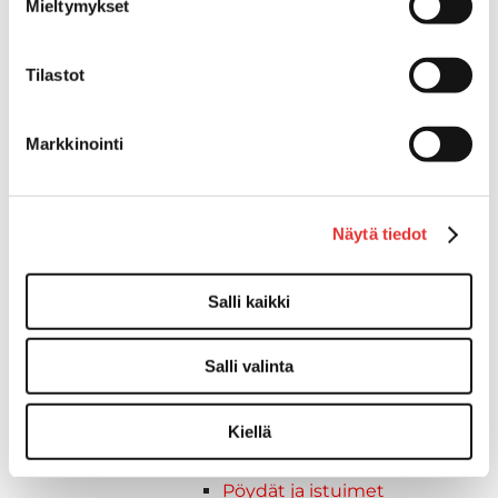
Mieltymykset
Kansiruuvikkeet
Jätevesi
Kansiruuvikkeiden varaosat
Tilastot
Muoviseokset
Polttoaine
Markkinointi
Kansiruuvikkeitten varaosat
Makea vesi
Keula- ja uimatasot
Näytä tiedot
Uimatasot
Keulatasot
Hankaimet
Salli kaikki
Galvanoitu
Messinki/kromattu
Salli valinta
Kevytmetalli
Muovia
Kiellä
Kalusteet, sisustus ja astiat
Venetuolit ja -tuolinjalat
Pöydät ja istuimet