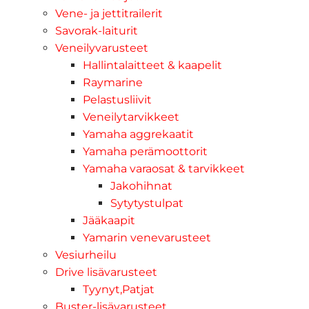
Vene- ja jettitrailerit
Savorak-laiturit
Veneilyvarusteet
Hallintalaitteet & kaapelit
Raymarine
Pelastusliivit
Veneilytarvikkeet
Yamaha aggrekaatit
Yamaha perämoottorit
Yamaha varaosat & tarvikkeet
Jakohihnat
Sytytystulpat
Jääkaapit
Yamarin venevarusteet
Vesiurheilu
Drive lisävarusteet
Tyynyt,Patjat
Buster-lisävarusteet