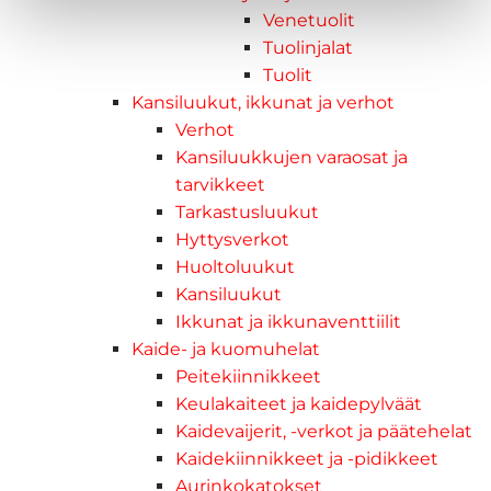
Venetuolit
Tuolinjalat
Tuolit
Kansiluukut, ikkunat ja verhot
Verhot
Kansiluukkujen varaosat ja
tarvikkeet
Tarkastusluukut
Hyttysverkot
Huoltoluukut
Kansiluukut
Ikkunat ja ikkunaventtiilit
Kaide- ja kuomuhelat
Peitekiinnikkeet
Keulakaiteet ja kaidepylväät
Kaidevaijerit, -verkot ja päätehelat
Kaidekiinnikkeet ja -pidikkeet
Aurinkokatokset