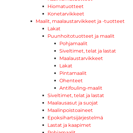
Hiomatuotteet
Konetarvikkeet
Maalit, maalaustarvikkeet ja -tuotteet
Lakat
Puunhoitotuotteet ja maalit
Pohjamaalit
Siveltimet, telat ja lastat
Maalaustarvikkeet
Lakat
Pintamaalit
Ohenteet
Antifouling-maalit
Siveltimet, telat ja lastat
Maalausasut ja suojat
Maalinpoistoaineet
Epoksihartsijärjestelmä
Lastat ja kaapimet
Pohjamaalit