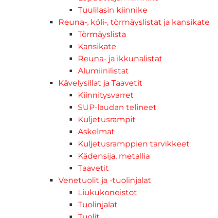
Tuulilasin kiinnike
Reuna-, köli-, törmäyslistat ja kansikate
Törmäyslista
Kansikate
Reuna- ja ikkunalistat
Alumiinilistat
Kävelysillat ja Taavetit
Kiinnitysvarret
SUP-laudan telineet
Kuljetusrampit
Askelmat
Kuljetusramppien tarvikkeet
Kädensija, metallia
Taavetit
Venetuolit ja -tuolinjalat
Liukukoneistot
Tuolinjalat
Tuolit