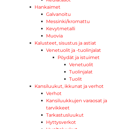
Hankaimet
Galvanoitu
Messinki/kromattu
Kevytmetalli
Muovia
Kalusteet, sisustus ja astiat
Venetuolit ja -tuolinjalat
Pöydät ja istuimet
Venetuolit
Tuolinjalat
Tuolit
Kansiluukut, ikkunat ja verhot
Verhot
Kansiluukkujen varaosat ja
tarvikkeet
Tarkastusluukut
Hyttysverkot