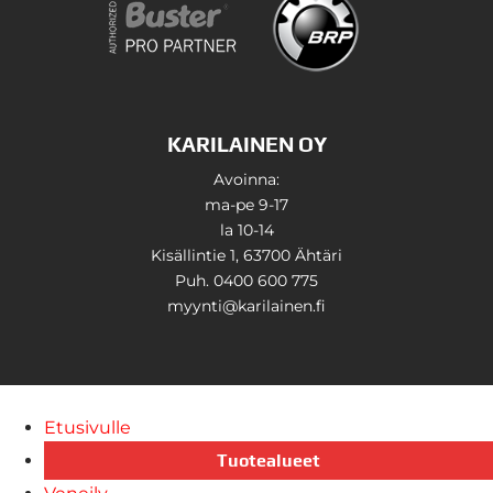
KARILAINEN OY
Avoinna:
ma-pe 9-17
la 10-14
Kisällintie 1, 63700 Ähtäri
Puh. 0400 600 775
myynti@karilainen.fi
Etusivulle
Tuotealueet