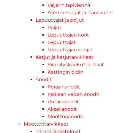
Vaijerin läpiviennit
Asennussarjat ja -tarvikkeet
Lepuuttajat ja poijut
Poijut
Lepuuttajan korit
Lepuuttajat
Lepuuttajan suojat
Ketjut ja ketjutarvikkeet
Kiinnityskoukut ja -haat
Kettingin pidin
Anodit
Peräsinanodit
Makean veden anodit
Runkoanodit
Akselianodit
Moottorianodit
Moottoritarvikkeet
Trimmijärjestelmät