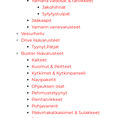
Yamaha varaosat & tarvikkeet
Jakohihnat
Sytytystulpat
Jääkaapit
Yamarin venevarusteet
Vesiurheilu
Drive lisävarusteet
Tyynyt,Patjat
Buster-lisävarusteet
Kaiteet
Kuomut & Peitteet
Kytkimet & Kytkinpaneeli
Navipaketit
Ohjauksen osat
Pehmustetyynyt
Pientarvikkeet
Pohjavanerit
Päävirtakatkaisimet & Sulakkeet