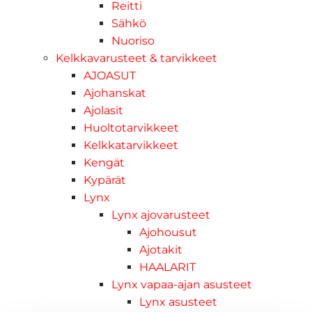
Reitti
Sähkö
Nuoriso
Kelkkavarusteet & tarvikkeet
AJOASUT
Ajohanskat
Ajolasit
Huoltotarvikkeet
Kelkkatarvikkeet
Kengät
Kypärät
Lynx
Lynx ajovarusteet
Ajohousut
Ajotakit
HAALARIT
Lynx vapaa-ajan asusteet
Lynx asusteet