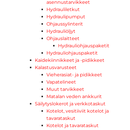
asennustarvikkeet
Hydrauliletkut
Hydraulipumput
Ohjaussylinterit
Hydrauliöljyt
Ohjauslaitteet
Hydrauliohjauspaketit
Hydrauliohjauspaketit
Kaidekiinnikkeet ja -pidikkeet
Kalastusvarusteet
Vieherasiat- ja pidikkeet
Vapatelineet
Muut tarvikkeet
Matalan veden ankkurit
Säilytyslokerot ja verkkotaskut
Kotelot, vesitiiviit kotelot ja
tavarataskut
Kotelot ja tavarataskut