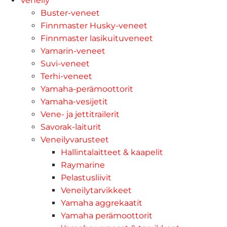
Veneily
Buster-veneet
Finnmaster Husky-veneet
Finnmaster lasikuituveneet
Yamarin-veneet
Suvi-veneet
Terhi-veneet
Yamaha-perämoottorit
Yamaha-vesijetit
Vene- ja jettitrailerit
Savorak-laiturit
Veneilyvarusteet
Hallintalaitteet & kaapelit
Raymarine
Pelastusliivit
Veneilytarvikkeet
Yamaha aggrekaatit
Yamaha perämoottorit