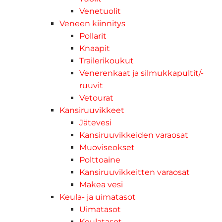
Venetuolit
Veneen kiinnitys
Pollarit
Knaapit
Trailerikoukut
Venerenkaat ja silmukkapultit/-
ruuvit
Vetourat
Kansiruuvikkeet
Jätevesi
Kansiruuvikkeiden varaosat
Muoviseokset
Polttoaine
Kansiruuvikkeitten varaosat
Makea vesi
Keula- ja uimatasot
Uimatasot
Keulatasot