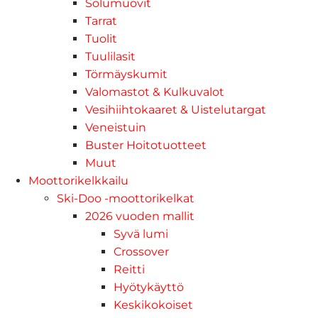
Solumuovit
Tarrat
Tuolit
Tuulilasit
Törmäyskumit
Valomastot & Kulkuvalot
Vesihiihtokaaret & Uistelutargat
Veneistuin
Buster Hoitotuotteet
Muut
Moottorikelkkailu
Ski-Doo -moottorikelkat
2026 vuoden mallit
Syvä lumi
Crossover
Reitti
Hyötykäyttö
Keskikokoiset