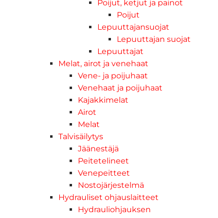
Poijut, ketjut ja painot
Poijut
Lepuuttajansuojat
Lepuuttajan suojat
Lepuuttajat
Melat, airot ja venehaat
Vene- ja poijuhaat
Venehaat ja poijuhaat
Kajakkimelat
Airot
Melat
Talvisäilytys
Jäänestäjä
Peitetelineet
Venepeitteet
Nostojärjestelmä
Hydrauliset ohjauslaitteet
Hydrauliohjauksen