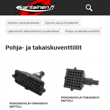
Maritim venetarvikkeet
Kylmä, vesi ja ilmastointi
Läpiviennit, letkuliittimet ja sulkuhanat
Pohja- ja takaiskuventtiilit
Pohja- ja takaiskuventtiilit
POHJASIIVILÄ+TAKAISKUV
ENTTIILI
POHJASIIVILÄ+TAKAISKUV
ENTTIILI