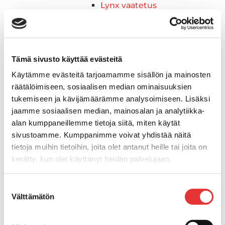
Lynx vaatetus
Ski-Doo
Ski-Doo ajovarusteet
Ski-Doo vapaa-ajan asusteet
Suojavarusteet
Tämä sivusto käyttää evästeitä
TELAMATOT
Käytämme evästeitä tarjoamamme sisällön ja mainosten
Vapaa-aika
räätälöimiseen, sosiaalisen median ominaisuuksien
Variaattorin hihnat
tukemiseen ja kävijämäärämme analysoimiseen. Lisäksi
Woody's ohjausraudat
jaamme sosiaalisen median, mainosalan ja analytiikka-
Mönkijät
alan kumppaneillemme tietoja siitä, miten käytät
Can-Am traktorimönkijät
sivustoamme. Kumppanimme voivat yhdistää näitä
Can-Am traktorimönkijät 2025
tietoja muihin tietoihin, joita olet antanut heille tai joita on
Can-Am traktorimönkijät 2026
kerätty, kun olet käyttänyt heidän palvelujaan.
Can-Am SSV-Mallit
Traxter mallisto
Lisätietoja:
karilainen.fi/tietosuoja
Suostumuksen
Traxter 2025
Välttämätön
valinta
Traxter 2026
Maverick mallisto