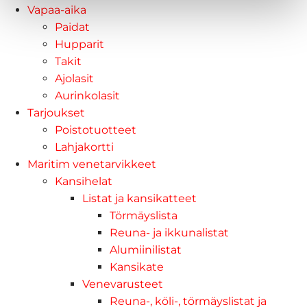
Vapaa-aika
Paidat
Hupparit
Takit
Ajolasit
Aurinkolasit
Tarjoukset
Poistotuotteet
Lahjakortti
Maritim venetarvikkeet
Kansihelat
Listat ja kansikatteet
Törmäyslista
Reuna- ja ikkunalistat
Alumiinilistat
Kansikate
Venevarusteet
Reuna-, köli-, törmäyslistat ja