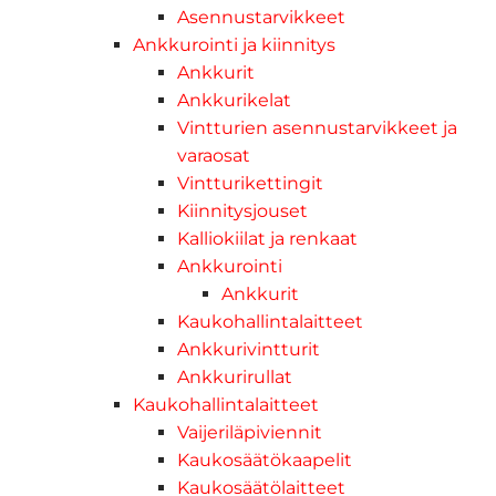
Asennustarvikkeet
Ankkurointi ja kiinnitys
Ankkurit
Ankkurikelat
Vintturien asennustarvikkeet ja
varaosat
Vintturikettingit
Kiinnitysjouset
Kalliokiilat ja renkaat
Ankkurointi
Ankkurit
Kaukohallintalaitteet
Ankkurivintturit
Ankkurirullat
Kaukohallintalaitteet
Vaijeriläpiviennit
Kaukosäätökaapelit
Kaukosäätölaitteet