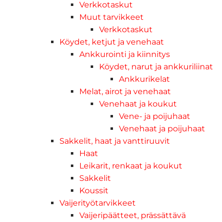
Verkkotaskut
Muut tarvikkeet
Verkkotaskut
Köydet, ketjut ja venehaat
Ankkurointi ja kiinnitys
Köydet, narut ja ankkuriliinat
Ankkurikelat
Melat, airot ja venehaat
Venehaat ja koukut
Vene- ja poijuhaat
Venehaat ja poijuhaat
Sakkelit, haat ja vanttiruuvit
Haat
Leikarit, renkaat ja koukut
Sakkelit
Koussit
Vaijerityötarvikkeet
Vaijeripäätteet, prässättävä