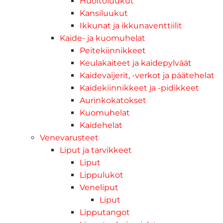
Huoltoluukut
Kansiluukut
Ikkunat ja ikkunaventtiilit
Kaide- ja kuomuhelat
Peitekiinnikkeet
Keulakaiteet ja kaidepylväät
Kaidevaijerit, -verkot ja päätehelat
Kaidekiinnikkeet ja -pidikkeet
Aurinkokatokset
Kuomuhelat
Kaidehelat
Venevarusteet
Liput ja tarvikkeet
Liput
Lippulukot
Veneliput
Liput
Lipputangot