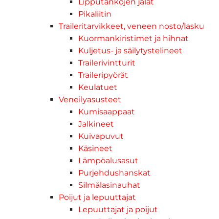
Lipputankojen jalat
Pikaliitin
Traileritarvikkeet, veneen nosto/lasku
Kuormankiristimet ja hihnat
Kuljetus- ja säilytystelineet
Trailerivintturit
Traileripyörät
Keulatuet
Veneilyasusteet
Kumisaappaat
Jalkineet
Kuivapuvut
Käsineet
Lämpöalusasut
Purjehdushanskat
Silmälasinauhat
Poijut ja lepuuttajat
Lepuuttajat ja poijut