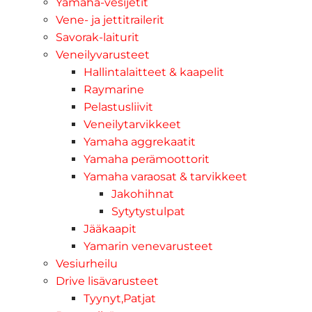
Yamaha-vesijetit
Vene- ja jettitrailerit
Savorak-laiturit
Veneilyvarusteet
Hallintalaitteet & kaapelit
Raymarine
Pelastusliivit
Veneilytarvikkeet
Yamaha aggrekaatit
Yamaha perämoottorit
Yamaha varaosat & tarvikkeet
Jakohihnat
Sytytystulpat
Jääkaapit
Yamarin venevarusteet
Vesiurheilu
Drive lisävarusteet
Tyynyt,Patjat