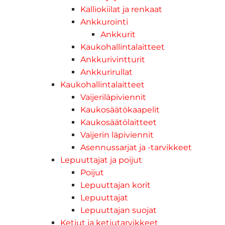
Kalliokiilat ja renkaat
Ankkurointi
Ankkurit
Kaukohallintalaitteet
Ankkurivintturit
Ankkurirullat
Kaukohallintalaitteet
Vaijeriläpiviennit
Kaukosäätökaapelit
Kaukosäätölaitteet
Vaijerin läpiviennit
Asennussarjat ja -tarvikkeet
Lepuuttajat ja poijut
Poijut
Lepuuttajan korit
Lepuuttajat
Lepuuttajan suojat
Ketjut ja ketjutarvikkeet