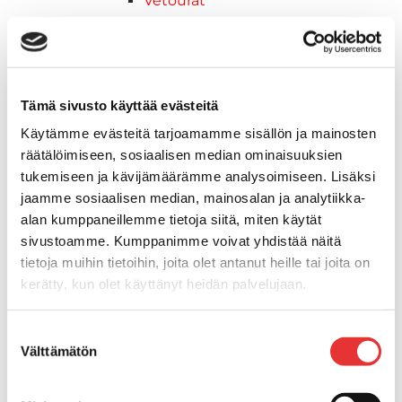
Vetourat
Kansiruuvikkeet
Jätevesi
Kansiruuvikkeiden varaosat
Muoviseokset
Tämä sivusto käyttää evästeitä
Polttoaine
Käytämme evästeitä tarjoamamme sisällön ja mainosten
Kansiruuvikkeitten varaosat
räätälöimiseen, sosiaalisen median ominaisuuksien
Makea vesi
tukemiseen ja kävijämäärämme analysoimiseen. Lisäksi
Keula- ja uimatasot
jaamme sosiaalisen median, mainosalan ja analytiikka-
Uimatasot
alan kumppaneillemme tietoja siitä, miten käytät
Keulatasot
sivustoamme. Kumppanimme voivat yhdistää näitä
Hankaimet
tietoja muihin tietoihin, joita olet antanut heille tai joita on
Galvanoitu
kerätty, kun olet käyttänyt heidän palvelujaan.
Messinki/kromattu
Kevytmetalli
Lisätietoja:
karilainen.fi/tietosuoja
Suostumuksen
Muovia
Välttämätön
valinta
Kalusteet, sisustus ja astiat
Venetuolit ja -tuolinjalat