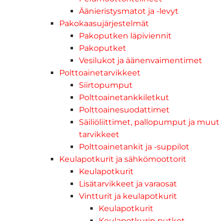
Äänieristysmatot ja -levyt
Pakokaasujärjestelmät
Pakoputken läpiviennit
Pakoputket
Vesilukot ja äänenvaimentimet
Polttoainetarvikkeet
Siirtopumput
Polttoainetankkiletkut
Polttoainesuodattimet
Säiliöliittimet, pallopumput ja muut
tarvikkeet
Polttoainetankit ja -suppilot
Keulapotkurit ja sähkömoottorit
Keulapotkurit
Lisätarvikkeet ja varaosat
Vintturit ja keulapotkurit
Keulapotkurit
Keulapotkurin putket