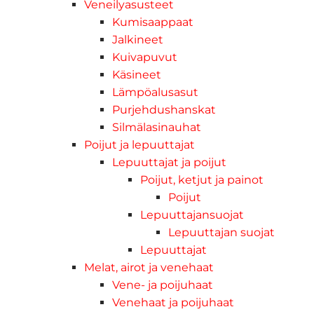
Veneilyasusteet
Kumisaappaat
Jalkineet
Kuivapuvut
Käsineet
Lämpöalusasut
Purjehdushanskat
Silmälasinauhat
Poijut ja lepuuttajat
Lepuuttajat ja poijut
Poijut, ketjut ja painot
Poijut
Lepuuttajansuojat
Lepuuttajan suojat
Lepuuttajat
Melat, airot ja venehaat
Vene- ja poijuhaat
Venehaat ja poijuhaat