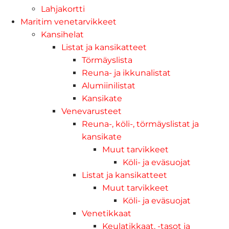
Lahjakortti
Maritim venetarvikkeet
Kansihelat
Listat ja kansikatteet
Törmäyslista
Reuna- ja ikkunalistat
Alumiinilistat
Kansikate
Venevarusteet
Reuna-, köli-, törmäyslistat ja
kansikate
Muut tarvikkeet
Köli- ja eväsuojat
Listat ja kansikatteet
Muut tarvikkeet
Köli- ja eväsuojat
Venetikkaat
Keulatikkaat, -tasot ja