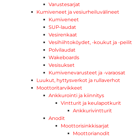
Varustesarjat
Kumiveneet ja vesiurheiluvälineet
Kumiveneet
SUP-laudat
Vesirenkaat
Vesihiihtoköydet, -koukut ja -peilit
Polvilaudat
Wakeboards
Vesisukset
Kumivenevarusteet ja -varaosat
Luukut, hyttysverkot ja rullaverhot
Moottoritarvikkeet
Ankkurointi ja kiinnitys
Vintturit ja keulapotkurit
Ankkurivintturit
Anodit
Moottorisinkkisarjat
Moottorianodit