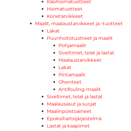
Käsihiomatuotteet
Hiomatuotteet
Konetarvikkeet
Maalit, maalaustarvikkeet ja -tuotteet
Lakat
Puunhoitotuotteet ja maalit
Pohjamaalit
Siveltimet, telat ja lastat
Maalaustarvikkeet
Lakat
Pintamaalit
Ohenteet
Antifouling-maalit
Siveltimet, telat ja lastat
Maalausasut ja suojat
Maalinpoistoaineet
Epoksihartsijärjestelmä
Lastat ja kaapimet