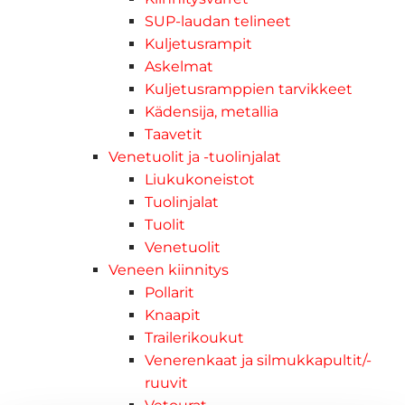
SUP-laudan telineet
Kuljetusrampit
Askelmat
Kuljetusramppien tarvikkeet
Kädensija, metallia
Taavetit
Venetuolit ja -tuolinjalat
Liukukoneistot
Tuolinjalat
Tuolit
Venetuolit
Veneen kiinnitys
Pollarit
Knaapit
Trailerikoukut
Venerenkaat ja silmukkapultit/-
ruuvit