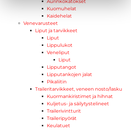
Aurinkokatokset
Kuomuhelat
Kaidehelat
Venevarusteet
Liput ja tarvikkeet
Liput
Lippulukot
Veneliput
Liput
Lipputangot
Lipputankojen jalat
Pikaliitin
Traileritarvikkeet, veneen nosto/lasku
Kuormankiristimet ja hihnat
Kuljetus- ja säilytystelineet
Trailerivintturit
Traileripyörät
Keulatuet