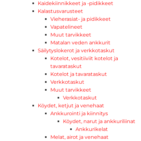
Kaidekiinnikkeet ja -pidikkeet
Kalastusvarusteet
Vieherasiat- ja pidikkeet
Vapatelineet
Muut tarvikkeet
Matalan veden ankkurit
Säilytyslokerot ja verkkotaskut
Kotelot, vesitiiviit kotelot ja
tavarataskut
Kotelot ja tavarataskut
Verkkotaskut
Muut tarvikkeet
Verkkotaskut
Köydet, ketjut ja venehaat
Ankkurointi ja kiinnitys
Köydet, narut ja ankkuriliinat
Ankkurikelat
Melat, airot ja venehaat