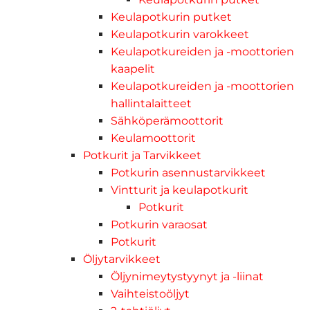
Keulapotkurin putket
Keulapotkurin varokkeet
Keulapotkureiden ja -moottorien
kaapelit
Keulapotkureiden ja -moottorien
hallintalaitteet
Sähköperämoottorit
Keulamoottorit
Potkurit ja Tarvikkeet
Potkurin asennustarvikkeet
Vintturit ja keulapotkurit
Potkurit
Potkurin varaosat
Potkurit
Öljytarvikkeet
Öljynimeytystyynyt ja -liinat
Vaihteistoöljyt