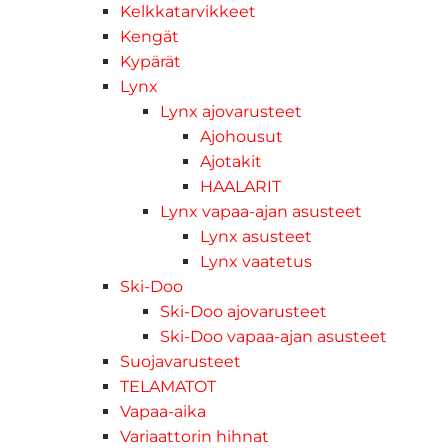
Kelkkatarvikkeet
Kengät
Kypärät
Lynx
Lynx ajovarusteet
Ajohousut
Ajotakit
HAALARIT
Lynx vapaa-ajan asusteet
Lynx asusteet
Lynx vaatetus
Ski-Doo
Ski-Doo ajovarusteet
Ski-Doo vapaa-ajan asusteet
Suojavarusteet
TELAMATOT
Vapaa-aika
Variaattorin hihnat