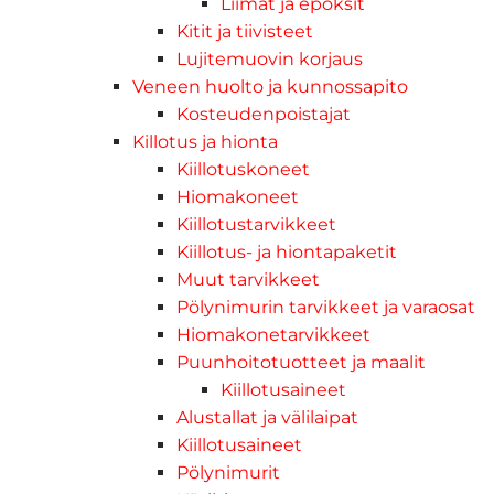
Liimat ja epoksit
Kitit ja tiivisteet
Lujitemuovin korjaus
Veneen huolto ja kunnossapito
Kosteudenpoistajat
Killotus ja hionta
Kiillotuskoneet
Hiomakoneet
Kiillotustarvikkeet
Kiillotus- ja hiontapaketit
Muut tarvikkeet
Pölynimurin tarvikkeet ja varaosat
Hiomakonetarvikkeet
Puunhoitotuotteet ja maalit
Kiillotusaineet
Alustallat ja välilaipat
Kiillotusaineet
Pölynimurit