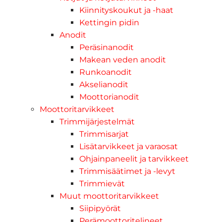
Kiinnityskoukut ja -haat
Kettingin pidin
Anodit
Peräsinanodit
Makean veden anodit
Runkoanodit
Akselianodit
Moottorianodit
Moottoritarvikkeet
Trimmijärjestelmät
Trimmisarjat
Lisätarvikkeet ja varaosat
Ohjainpaneelit ja tarvikkeet
Trimmisäätimet ja -levyt
Trimmievät
Muut moottoritarvikkeet
Siipipyörät
Perämoottoritelineet