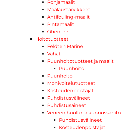
Pohjamaalit
Maalaustarvikkeet
Antifouling-maalit
Pintamaalit
Ohenteet
Hoitotuotteet
Feldten Marine
Vahat
Puunhoitotuotteet ja maalit
Puunhoito
Puunhoito
Monivoitelutuotteet
Kosteudenpoistajat
Puhdistusvälineet
Puhdistusaineet
Veneen huolto ja kunnossapito
Puhdistusvälineet
Kosteudenpoistajat