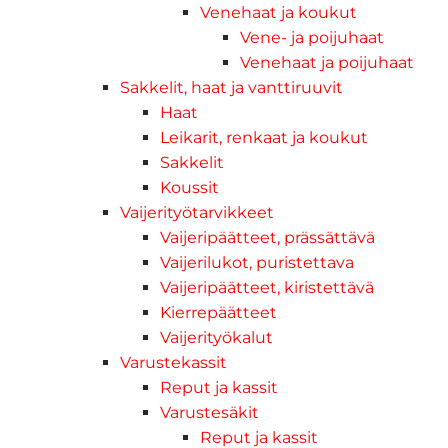
Venehaat ja koukut
Vene- ja poijuhaat
Venehaat ja poijuhaat
Sakkelit, haat ja vanttiruuvit
Haat
Leikarit, renkaat ja koukut
Sakkelit
Koussit
Vaijerityötarvikkeet
Vaijeripäätteet, prässättävä
Vaijerilukot, puristettava
Vaijeripäätteet, kiristettävä
Kierrepäätteet
Vaijerityökalut
Varustekassit
Reput ja kassit
Varustesäkit
Reput ja kassit