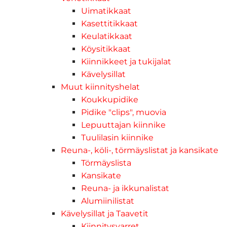
Uimatikkaat
Kasettitikkaat
Keulatikkaat
Köysitikkaat
Kiinnikkeet ja tukijalat
Kävelysillat
Muut kiinnityshelat
Koukkupidike
Pidike "clips", muovia
Lepuuttajan kiinnike
Tuulilasin kiinnike
Reuna-, köli-, törmäyslistat ja kansikate
Törmäyslista
Kansikate
Reuna- ja ikkunalistat
Alumiinilistat
Kävelysillat ja Taavetit
Kiinnitysvarret