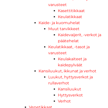
varusteet
Kasettitikkaat
Keulatikkaat
Kaide- ja kuomuhelat
Muut tarvikkeet
Kaidevaijerit, -verkot ja
päätehelat
Keulatikkaat, -tasot ja
varusteet
Keulakaiteet ja
kaidepylväät
Kansiluukut, ikkunat ja verhot
Luukut, hyttysverkot ja
rullaverhot
Kansiluukut
Hyttysverkot
Verhot
Venetikkaat