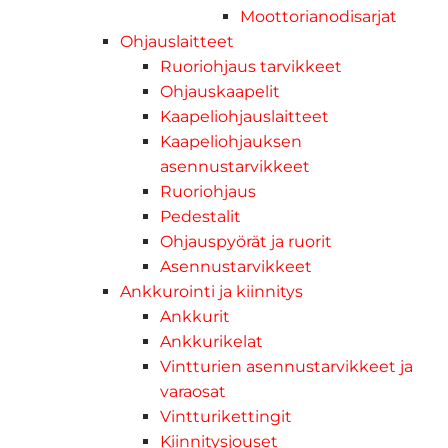
Moottorianodisarjat
Ohjauslaitteet
Ruoriohjaus tarvikkeet
Ohjauskaapelit
Kaapeliohjauslaitteet
Kaapeliohjauksen
asennustarvikkeet
Ruoriohjaus
Pedestalit
Ohjauspyörät ja ruorit
Asennustarvikkeet
Ankkurointi ja kiinnitys
Ankkurit
Ankkurikelat
Vintturien asennustarvikkeet ja
varaosat
Vintturikettingit
Kiinnitysjouset