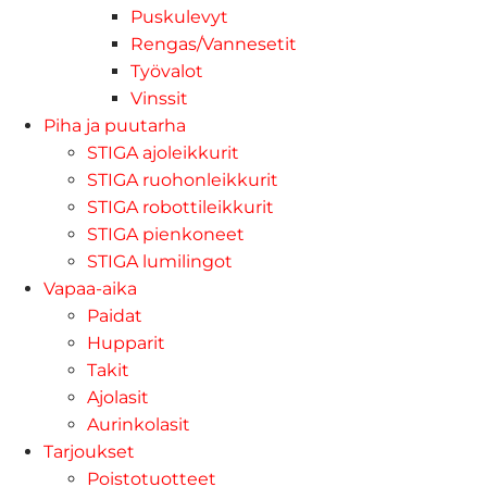
Puskulevyt
Rengas/Vannesetit
Työvalot
Vinssit
Piha ja puutarha
STIGA ajoleikkurit
STIGA ruohonleikkurit
STIGA robottileikkurit
STIGA pienkoneet
STIGA lumilingot
Vapaa-aika
Paidat
Hupparit
Takit
Ajolasit
Aurinkolasit
Tarjoukset
Poistotuotteet