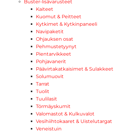
Buster-lisävarusteet
Kaiteet
Kuomut & Peitteet
Kytkimet & Kytkinpaneeli
Navipaketit
Ohjauksen osat
Pehmustetyynyt
Pientarvikkeet
Pohjavanerit
Päävirtakatkaisimet & Sulakkeet
Solumuovit
Tarrat
Tuolit
Tuulilasit
Törmäyskumit
Valomastot & Kulkuvalot
Vesihiihtokaaret & Uistelutargat
Veneistuin