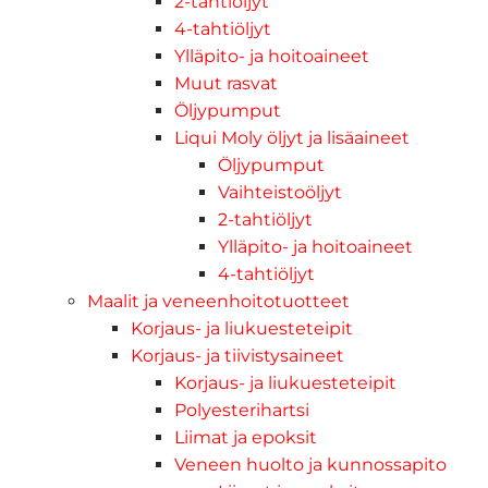
2-tahtiöljyt
4-tahtiöljyt
Ylläpito- ja hoitoaineet
Muut rasvat
Öljypumput
Liqui Moly öljyt ja lisäaineet
Öljypumput
Vaihteistoöljyt
2-tahtiöljyt
Ylläpito- ja hoitoaineet
4-tahtiöljyt
Maalit ja veneenhoitotuotteet
Korjaus- ja liukuesteteipit
Korjaus- ja tiivistysaineet
Korjaus- ja liukuesteteipit
Polyesterihartsi
Liimat ja epoksit
Veneen huolto ja kunnossapito