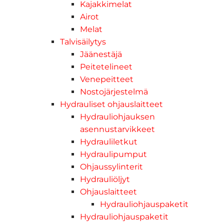
Kajakkimelat
Airot
Melat
Talvisäilytys
Jäänestäjä
Peitetelineet
Venepeitteet
Nostojärjestelmä
Hydrauliset ohjauslaitteet
Hydrauliohjauksen
asennustarvikkeet
Hydrauliletkut
Hydraulipumput
Ohjaussylinterit
Hydrauliöljyt
Ohjauslaitteet
Hydrauliohjauspaketit
Hydrauliohjauspaketit