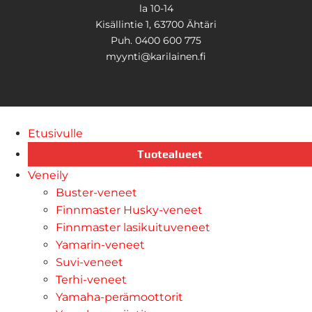
la 10-14
Kisällintie 1, 63700 Ähtäri
Puh. 0400 600 775
myynti@karilainen.fi
Etusivulle
Tuotealueet
Veneily
Buster-veneet
Finnmaster Husky-veneet
Finnmaster lasikuituveneet
Yamarin-veneet
Suvi-veneet
Terhi-veneet
Yamaha-perämoottorit