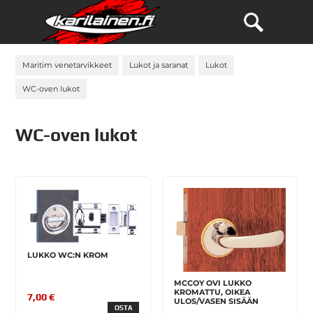
Maritim venetarvikkeet
Lukot ja saranat
Lukot
WC-oven lukot
WC-oven lukot
LUKKO WC:N KROM
MCCOY OVI LUKKO
KROMATTU, OIKEA
7,00 €
ULOS/VASEN SISÄÄN
OSTA