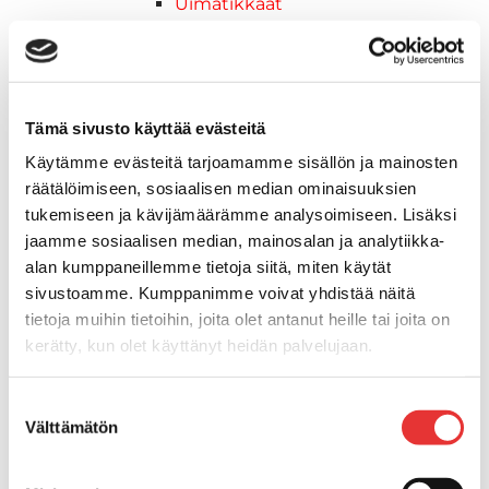
Uimatikkaat
Kasettitikkaat
Keulatikkaat
Köysitikkaat
Kiinnikkeet ja tukijalat
Tämä sivusto käyttää evästeitä
Kävelysillat
Käytämme evästeitä tarjoamamme sisällön ja mainosten
Muut kiinnityshelat
räätälöimiseen, sosiaalisen median ominaisuuksien
Koukkupidike
tukemiseen ja kävijämäärämme analysoimiseen. Lisäksi
Pidike "clips", muovia
jaamme sosiaalisen median, mainosalan ja analytiikka-
Lepuuttajan kiinnike
alan kumppaneillemme tietoja siitä, miten käytät
Tuulilasin kiinnike
sivustoamme. Kumppanimme voivat yhdistää näitä
Reuna-, köli-, törmäyslistat ja kansikate
tietoja muihin tietoihin, joita olet antanut heille tai joita on
Törmäyslista
kerätty, kun olet käyttänyt heidän palvelujaan.
Kansikate
Reuna- ja ikkunalistat
Lisätietoja:
karilainen.fi/tietosuoja
Suostumuksen
Alumiinilistat
Välttämätön
valinta
Kävelysillat ja Taavetit
Kiinnitysvarret