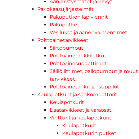
Äänieristysmatot ja -levyt
Pakokaasujärjestelmät
Pakoputken läpiviennit
Pakoputket
Vesilukot ja äänenvaimentimet
Polttoainetarvikkeet
Siirtopumput
Polttoainetankkiletkut
Polttoainesuodattimet
Säiliöliittimet, pallopumput ja muut
tarvikkeet
Polttoainetankit ja -suppilot
Keulapotkurit ja sähkömoottorit
Keulapotkurit
Lisätarvikkeet ja varaosat
Vintturit ja keulapotkurit
Keulapotkurit
Keulapotkurin putket