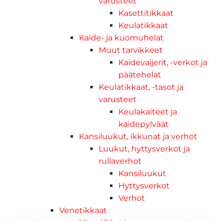
varusteet
Kasettitikkaat
Keulatikkaat
Kaide- ja kuomuhelat
Muut tarvikkeet
Kaidevaijerit, -verkot ja
päätehelat
Keulatikkaat, -tasot ja
varusteet
Keulakaiteet ja
kaidepylväät
Kansiluukut, ikkunat ja verhot
Luukut, hyttysverkot ja
rullaverhot
Kansiluukut
Hyttysverkot
Verhot
Venetikkaat