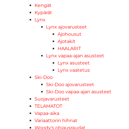
Kengät
Kypärät
Lynx
Lynx ajovarusteet
Ajohousut
Ajotakit
HAALARIT
Lynx vapaa-ajan asusteet
Lynx asusteet
Lynx vaatetus
Ski-Doo
Ski-Doo ajovarusteet
Ski-Doo vapaa-ajan asusteet
Suojavarusteet
TELAMATOT
Vapaa-aika
Variaattorin hihnat
Woody's ohjausraudat