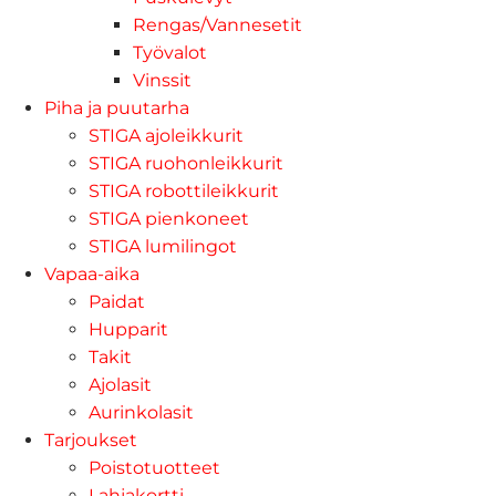
Rengas/Vannesetit
Työvalot
Vinssit
Piha ja puutarha
STIGA ajoleikkurit
STIGA ruohonleikkurit
STIGA robottileikkurit
STIGA pienkoneet
STIGA lumilingot
Vapaa-aika
Paidat
Hupparit
Takit
Ajolasit
Aurinkolasit
Tarjoukset
Poistotuotteet
Lahjakortti