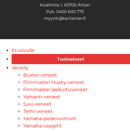
Kisällintie 1, 63700 Ähtäri
Puh. 0400 600 775
myynti@karilainen.fi
Etusivulle
Tuotealueet
Veneily
Buster-veneet
Finnmaster Husky-veneet
Finnmaster lasikuituveneet
Yamarin-veneet
Suvi-veneet
Terhi-veneet
Yamaha-perämoottorit
Yamaha-vesijetit