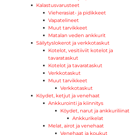
Kalastusvarusteet
Vieherasiat- ja pidikkeet
Vapatelineet
Muut tarvikkeet
Matalan veden ankkurit
Säilytyslokerot ja verkkotaskut
Kotelot, vesitiiviit kotelot ja
tavarataskut
Kotelot ja tavarataskut
Verkkotaskut
Muut tarvikkeet
Verkkotaskut
Köydet, ketjut ja venehaat
Ankkurointi ja kiinnitys
Köydet, narut ja ankkuriliinat
Ankkurikelat
Melat, airot ja venehaat
Venehaat ja koukut