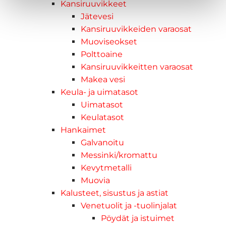
Kansiruuvikkeet
Jätevesi
Kansiruuvikkeiden varaosat
Muoviseokset
Polttoaine
Kansiruuvikkeitten varaosat
Makea vesi
Keula- ja uimatasot
Uimatasot
Keulatasot
Hankaimet
Galvanoitu
Messinki/kromattu
Kevytmetalli
Muovia
Kalusteet, sisustus ja astiat
Venetuolit ja -tuolinjalat
Pöydät ja istuimet