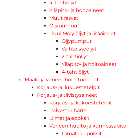
4-tahtiöljyt
Ylläpito- ja hoitoaineet
Muut rasvat
Öljypumput
Liqui Moly öljyt ja lisäaineet
Öljypumput
Vaihteistoöljyt
2-tahtiöljyt
Ylläpito- ja hoitoaineet
4-tahtiöljyt
Maalit ja veneenhoitotuotteet
Korjaus- ja liukuesteteipit
Korjaus- ja tiivistysaineet
Korjaus- ja liukuesteteipit
Polyesterihartsi
Liimat ja epoksit
Veneen huolto ja kunnossapito
Liimat ja epoksit