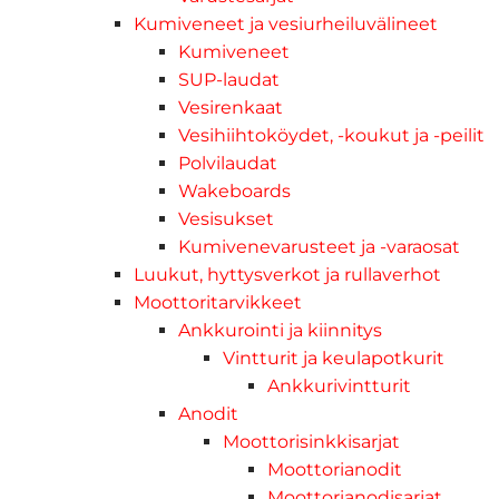
Kumiveneet ja vesiurheiluvälineet
Kumiveneet
SUP-laudat
Vesirenkaat
Vesihiihtoköydet, -koukut ja -peilit
Polvilaudat
Wakeboards
Vesisukset
Kumivenevarusteet ja -varaosat
Luukut, hyttysverkot ja rullaverhot
Moottoritarvikkeet
Ankkurointi ja kiinnitys
Vintturit ja keulapotkurit
Ankkurivintturit
Anodit
Moottorisinkkisarjat
Moottorianodit
Moottorianodisarjat