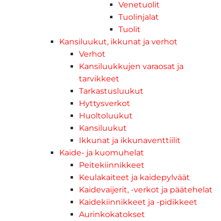
Venetuolit
Tuolinjalat
Tuolit
Kansiluukut, ikkunat ja verhot
Verhot
Kansiluukkujen varaosat ja
tarvikkeet
Tarkastusluukut
Hyttysverkot
Huoltoluukut
Kansiluukut
Ikkunat ja ikkunaventtiilit
Kaide- ja kuomuhelat
Peitekiinnikkeet
Keulakaiteet ja kaidepylväät
Kaidevaijerit, -verkot ja päätehelat
Kaidekiinnikkeet ja -pidikkeet
Aurinkokatokset