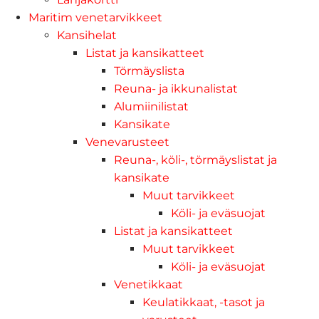
Maritim venetarvikkeet
Kansihelat
Listat ja kansikatteet
Törmäyslista
Reuna- ja ikkunalistat
Alumiinilistat
Kansikate
Venevarusteet
Reuna-, köli-, törmäyslistat ja
kansikate
Muut tarvikkeet
Köli- ja eväsuojat
Listat ja kansikatteet
Muut tarvikkeet
Köli- ja eväsuojat
Venetikkaat
Keulatikkaat, -tasot ja