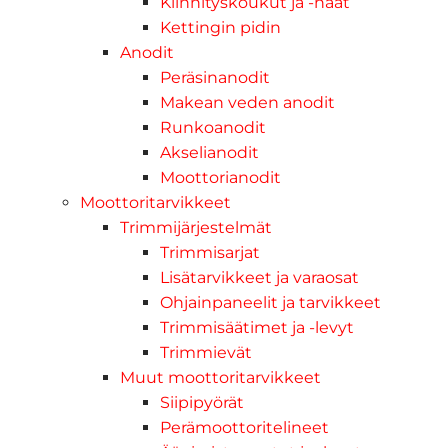
Kiinnityskoukut ja -haat
Kettingin pidin
Anodit
Peräsinanodit
Makean veden anodit
Runkoanodit
Akselianodit
Moottorianodit
Moottoritarvikkeet
Trimmijärjestelmät
Trimmisarjat
Lisätarvikkeet ja varaosat
Ohjainpaneelit ja tarvikkeet
Trimmisäätimet ja -levyt
Trimmievät
Muut moottoritarvikkeet
Siipipyörät
Perämoottoritelineet