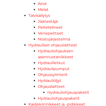
Airot
Melat
Talvisäilytys
Jäänestäjä
Peitetelineet
Venepeitteet
Nostojärjestelmä
Hydrauliset ohjauslaitteet
Hydrauliohjauksen
asennustarvikkeet
Hydrauliletkut
Hydraulipumput
Ohjaussylinterit
Hydrauliöljyt
Ohjauslaitteet
Hydrauliohjauspaketit
Hydrauliohjauspaketit
Kaidekiinnikkeet ja -pidikkeet