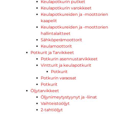
Keulapotkurin putket
Keulapotkurin varokkeet
Keulapotkureiden ja -moottorien
kaapelit
Keulapotkureiden ja -moottorien
hallintalaitteet
Sähköperämoottorit
Keulamoottorit
Potkurit ja Tarvikkeet
Potkurin asennustarvikkeet
Vintturit ja keulapotkurit
Potkurit
Potkurin varaosat
Potkurit
Öljytarvikkeet
Öljynimeytystyynyt ja -liinat
Vaihteistoöljyt
2-tahtiöljyt