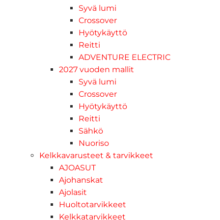
Syvä lumi
Crossover
Hyötykäyttö
Reitti
ADVENTURE ELECTRIC
2027 vuoden mallit
Syvä lumi
Crossover
Hyötykäyttö
Reitti
Sähkö
Nuoriso
Kelkkavarusteet & tarvikkeet
AJOASUT
Ajohanskat
Ajolasit
Huoltotarvikkeet
Kelkkatarvikkeet