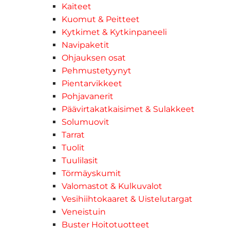
Kaiteet
Kuomut & Peitteet
Kytkimet & Kytkinpaneeli
Navipaketit
Ohjauksen osat
Pehmustetyynyt
Pientarvikkeet
Pohjavanerit
Päävirtakatkaisimet & Sulakkeet
Solumuovit
Tarrat
Tuolit
Tuulilasit
Törmäyskumit
Valomastot & Kulkuvalot
Vesihiihtokaaret & Uistelutargat
Veneistuin
Buster Hoitotuotteet