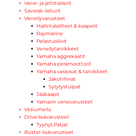
Vene- ja jettitrailerit
Savorak-laiturit
Veneilyvarusteet
Hallintalaitteet & kaapelit
Raymarine
Pelastusliivit
Veneilytarvikkeet
Yamaha aggrekaatit
Yamaha perämoottorit
Yamaha varaosat & tarvikkeet
Jakohihnat
Sytytystulpat
Jääkaapit
Yamarin venevarusteet
Vesiurheilu
Drive lisävarusteet
Tyynyt,Patjat
Buster-lisävarusteet