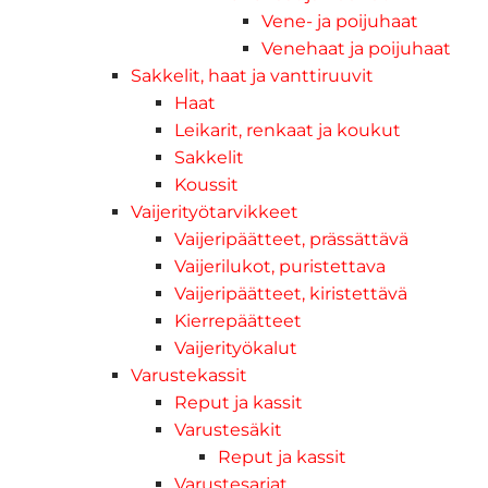
Vene- ja poijuhaat
Venehaat ja poijuhaat
Sakkelit, haat ja vanttiruuvit
Haat
Leikarit, renkaat ja koukut
Sakkelit
Koussit
Vaijerityötarvikkeet
Vaijeripäätteet, prässättävä
Vaijerilukot, puristettava
Vaijeripäätteet, kiristettävä
Kierrepäätteet
Vaijerityökalut
Varustekassit
Reput ja kassit
Varustesäkit
Reput ja kassit
Varustesarjat