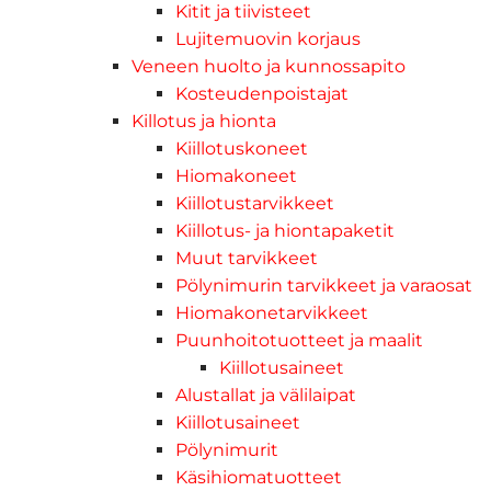
Kitit ja tiivisteet
Lujitemuovin korjaus
Veneen huolto ja kunnossapito
Kosteudenpoistajat
Killotus ja hionta
Kiillotuskoneet
Hiomakoneet
Kiillotustarvikkeet
Kiillotus- ja hiontapaketit
Muut tarvikkeet
Pölynimurin tarvikkeet ja varaosat
Hiomakonetarvikkeet
Puunhoitotuotteet ja maalit
Kiillotusaineet
Alustallat ja välilaipat
Kiillotusaineet
Pölynimurit
Käsihiomatuotteet