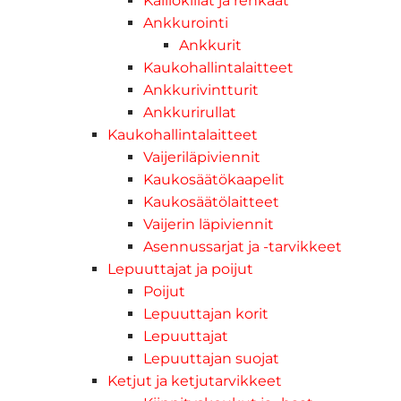
Kalliokiilat ja renkaat
Ankkurointi
Ankkurit
Kaukohallintalaitteet
Ankkurivintturit
Ankkurirullat
Kaukohallintalaitteet
Vaijeriläpiviennit
Kaukosäätökaapelit
Kaukosäätölaitteet
Vaijerin läpiviennit
Asennussarjat ja -tarvikkeet
Lepuuttajat ja poijut
Poijut
Lepuuttajan korit
Lepuuttajat
Lepuuttajan suojat
Ketjut ja ketjutarvikkeet