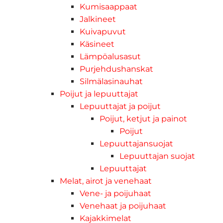
Kumisaappaat
Jalkineet
Kuivapuvut
Käsineet
Lämpöalusasut
Purjehdushanskat
Silmälasinauhat
Poijut ja lepuuttajat
Lepuuttajat ja poijut
Poijut, ketjut ja painot
Poijut
Lepuuttajansuojat
Lepuuttajan suojat
Lepuuttajat
Melat, airot ja venehaat
Vene- ja poijuhaat
Venehaat ja poijuhaat
Kajakkimelat