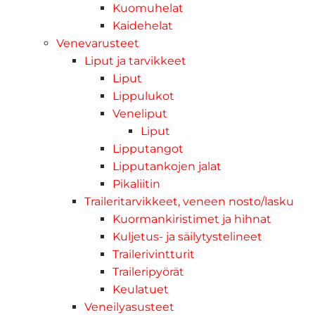
Kuomuhelat
Kaidehelat
Venevarusteet
Liput ja tarvikkeet
Liput
Lippulukot
Veneliput
Liput
Lipputangot
Lipputankojen jalat
Pikaliitin
Traileritarvikkeet, veneen nosto/lasku
Kuormankiristimet ja hihnat
Kuljetus- ja säilytystelineet
Trailerivintturit
Traileripyörät
Keulatuet
Veneilyasusteet