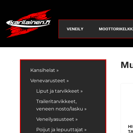
VENEILY
MOOTTORIKELKK
Mu
Kansihelat »
Venevarusteet »
Liput ja tarvikkeet »
Traileritarvikkeet,
veneen nosto/lasku »
Veneilyasusteet »
H
Poijut ja lepuuttajat »
T