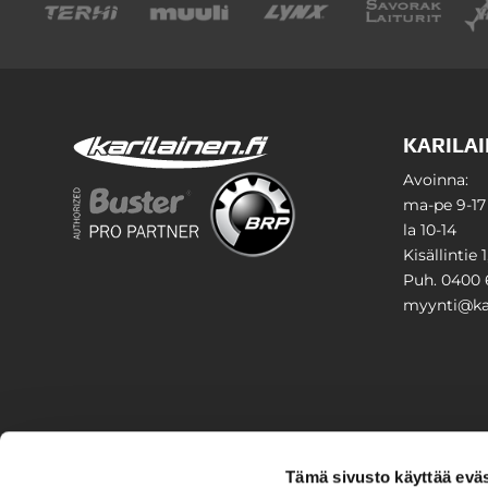
KARILAI
Avoinna:
ma-pe 9-17
la 10-14
Kisällintie 
Puh. 0400 
myynti@kar
PIHA & 
Tämä sivusto käyttää eväs