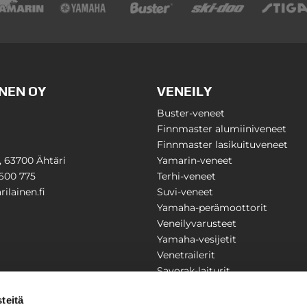
NEN OY
VENEILY
Buster-veneet
Finnmaster alumiiniveneet
Finnmaster lasikuituveneet
1, 63700 Ähtäri
Yamarin-veneet
600 775
Terhi-veneet
ilainen.fi
Suvi-veneet
Yamaha-perämoottorit
Veneilyvarusteet
Yamaha-vesijetit
Venetrailerit
Savorak-laiturit
PUUTARHA
KARILAINEN
teitä