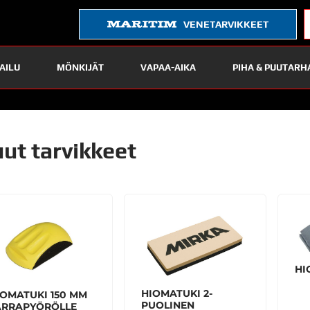
VENETARVIKKEET
AILU
MÖNKIJÄT
VAPAA-AIKA
PIHA & PUUTARH
ut tarvikkeet
HI
HIOMATUKI 2-
IOMATUKI 150 MM
PUOLINEN
ARRAPYÖRÖLLE