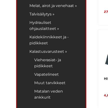
Melat, airot ja venehaat »
27
Talvisäilytys »
Hydrauliset
ohjauslaitteet »
Kaidekiinnikkeet ja -
pidikkeet
Kalastusvarusteet »
Vieherasiat- ja
pidikkeet
Vapatelineet
H
Muut tarvikkeet
Matalan veden
4,
ankkurit