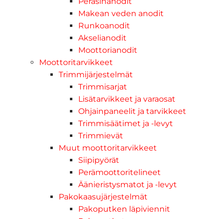
Peräsinanodit
Makean veden anodit
Runkoanodit
Akselianodit
Moottorianodit
Moottoritarvikkeet
Trimmijärjestelmät
Trimmisarjat
Lisätarvikkeet ja varaosat
Ohjainpaneelit ja tarvikkeet
Trimmisäätimet ja -levyt
Trimmievät
Muut moottoritarvikkeet
Siipipyörät
Perämoottoritelineet
Äänieristysmatot ja -levyt
Pakokaasujärjestelmät
Pakoputken läpiviennit