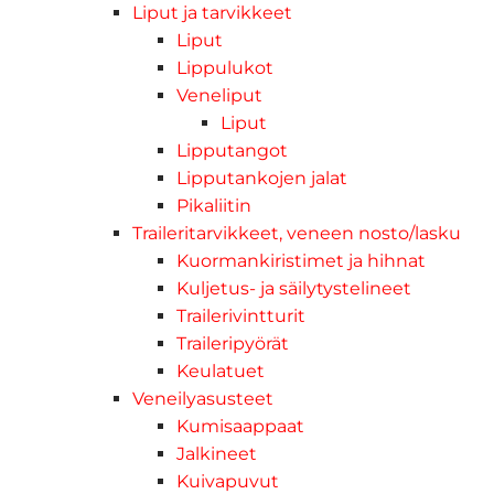
Liput ja tarvikkeet
Liput
Lippulukot
Veneliput
Liput
Lipputangot
Lipputankojen jalat
Pikaliitin
Traileritarvikkeet, veneen nosto/lasku
Kuormankiristimet ja hihnat
Kuljetus- ja säilytystelineet
Trailerivintturit
Traileripyörät
Keulatuet
Veneilyasusteet
Kumisaappaat
Jalkineet
Kuivapuvut