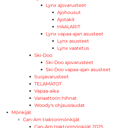
Lynx ajovarusteet
Ajohousut
Ajotakit
HAALARIT
Lynx vapaa-ajan asusteet
Lynx asusteet
Lynx vaatetus
Ski-Doo
Ski-Doo ajovarusteet
Ski-Doo vapaa-ajan asusteet
Suojavarusteet
TELAMATOT
Vapaa-aika
Variaattorin hihnat
Woody's ohjausraudat
Mönkijät
Can-Am traktorimönkijät
Can-Am traktorimönkijät 2025