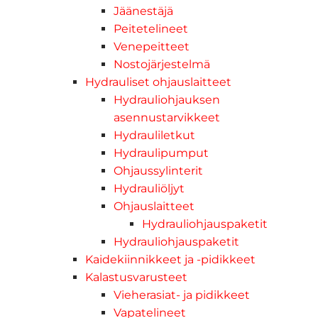
Jäänestäjä
Peitetelineet
Venepeitteet
Nostojärjestelmä
Hydrauliset ohjauslaitteet
Hydrauliohjauksen
asennustarvikkeet
Hydrauliletkut
Hydraulipumput
Ohjaussylinterit
Hydrauliöljyt
Ohjauslaitteet
Hydrauliohjauspaketit
Hydrauliohjauspaketit
Kaidekiinnikkeet ja -pidikkeet
Kalastusvarusteet
Vieherasiat- ja pidikkeet
Vapatelineet