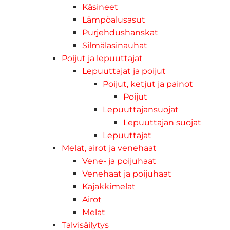
Käsineet
Lämpöalusasut
Purjehdushanskat
Silmälasinauhat
Poijut ja lepuuttajat
Lepuuttajat ja poijut
Poijut, ketjut ja painot
Poijut
Lepuuttajansuojat
Lepuuttajan suojat
Lepuuttajat
Melat, airot ja venehaat
Vene- ja poijuhaat
Venehaat ja poijuhaat
Kajakkimelat
Airot
Melat
Talvisäilytys