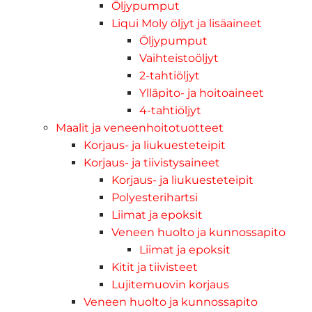
Öljypumput
Liqui Moly öljyt ja lisäaineet
Öljypumput
Vaihteistoöljyt
2-tahtiöljyt
Ylläpito- ja hoitoaineet
4-tahtiöljyt
Maalit ja veneenhoitotuotteet
Korjaus- ja liukuesteteipit
Korjaus- ja tiivistysaineet
Korjaus- ja liukuesteteipit
Polyesterihartsi
Liimat ja epoksit
Veneen huolto ja kunnossapito
Liimat ja epoksit
Kitit ja tiivisteet
Lujitemuovin korjaus
Veneen huolto ja kunnossapito