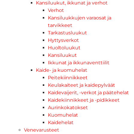
Kansiluukut, ikkunat ja verhot
Verhot
Kansiluukkujen varaosat ja
tarvikkeet
Tarkastusluukut
Hyttysverkot
Huoltoluukut
Kansiluukut
Ikkunat ja ikkunaventtiilit
Kaide- ja kuomuhelat
Peitekiinnikkeet
Keulakaiteet ja kaidepylväät
Kaidevaijerit, -verkot ja päätehelat
Kaidekiinnikkeet ja -pidikkeet
Aurinkokatokset
Kuomuhelat
Kaidehelat
Venevarusteet