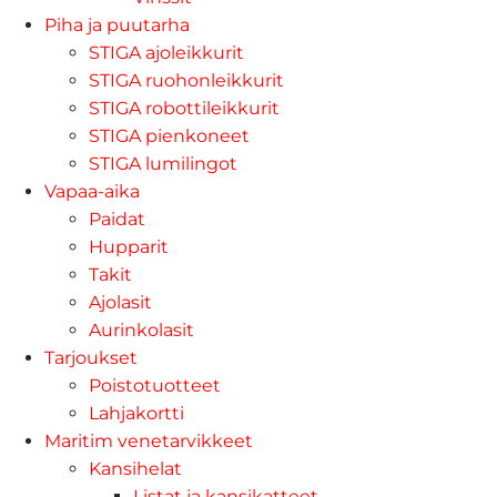
Piha ja puutarha
STIGA ajoleikkurit
STIGA ruohonleikkurit
STIGA robottileikkurit
STIGA pienkoneet
STIGA lumilingot
Vapaa-aika
Paidat
Hupparit
Takit
Ajolasit
Aurinkolasit
Tarjoukset
Poistotuotteet
Lahjakortti
Maritim venetarvikkeet
Kansihelat
Listat ja kansikatteet