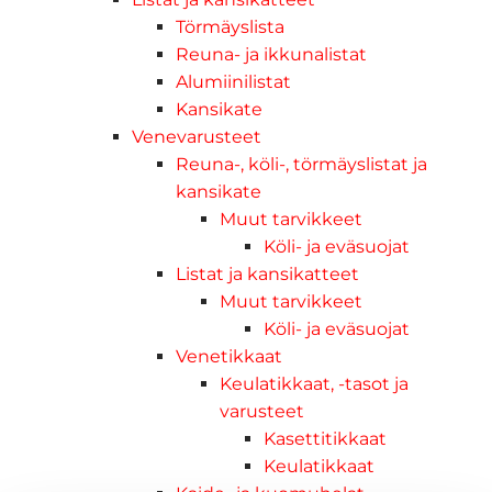
Törmäyslista
Reuna- ja ikkunalistat
Alumiinilistat
Kansikate
Venevarusteet
Reuna-, köli-, törmäyslistat ja
kansikate
Muut tarvikkeet
Köli- ja eväsuojat
Listat ja kansikatteet
Muut tarvikkeet
Köli- ja eväsuojat
Venetikkaat
Keulatikkaat, -tasot ja
varusteet
Kasettitikkaat
Keulatikkaat