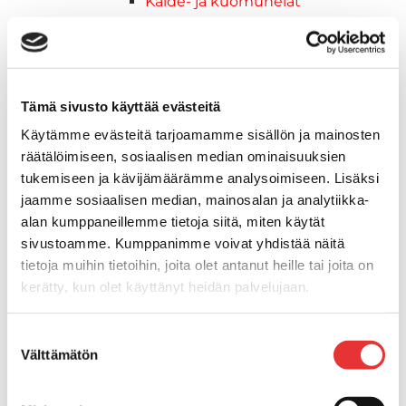
Kaide- ja kuomuhelat
Muut tarvikkeet
Kaidevaijerit, -verkot ja
päätehelat
Keulatikkaat, -tasot ja
Tämä sivusto käyttää evästeitä
varusteet
Käytämme evästeitä tarjoamamme sisällön ja mainosten
Keulakaiteet ja
räätälöimiseen, sosiaalisen median ominaisuuksien
kaidepylväät
tukemiseen ja kävijämäärämme analysoimiseen. Lisäksi
Kansiluukut, ikkunat ja verhot
jaamme sosiaalisen median, mainosalan ja analytiikka-
Luukut, hyttysverkot ja
alan kumppaneillemme tietoja siitä, miten käytät
rullaverhot
sivustoamme. Kumppanimme voivat yhdistää näitä
Kansiluukut
tietoja muihin tietoihin, joita olet antanut heille tai joita on
Hyttysverkot
kerätty, kun olet käyttänyt heidän palvelujaan.
Verhot
Venetikkaat
Lisätietoja:
karilainen.fi/tietosuoja
Suostumuksen
Uimatikkaat
Välttämätön
valinta
Kasettitikkaat
Keulatikkaat