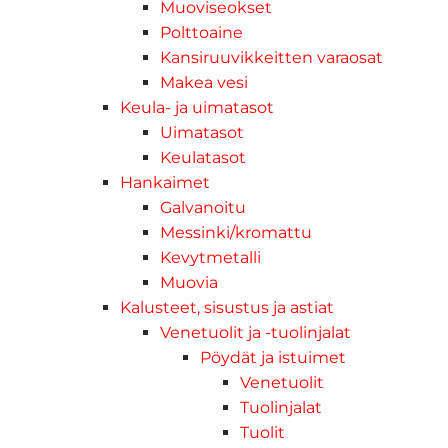
Muoviseokset
Polttoaine
Kansiruuvikkeitten varaosat
Makea vesi
Keula- ja uimatasot
Uimatasot
Keulatasot
Hankaimet
Galvanoitu
Messinki/kromattu
Kevytmetalli
Muovia
Kalusteet, sisustus ja astiat
Venetuolit ja -tuolinjalat
Pöydät ja istuimet
Venetuolit
Tuolinjalat
Tuolit