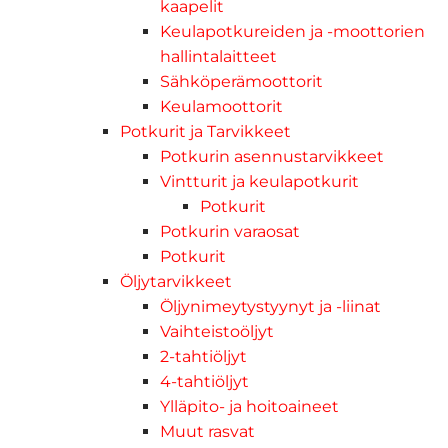
kaapelit
Keulapotkureiden ja -moottorien
hallintalaitteet
Sähköperämoottorit
Keulamoottorit
Potkurit ja Tarvikkeet
Potkurin asennustarvikkeet
Vintturit ja keulapotkurit
Potkurit
Potkurin varaosat
Potkurit
Öljytarvikkeet
Öljynimeytystyynyt ja -liinat
Vaihteistoöljyt
2-tahtiöljyt
4-tahtiöljyt
Ylläpito- ja hoitoaineet
Muut rasvat