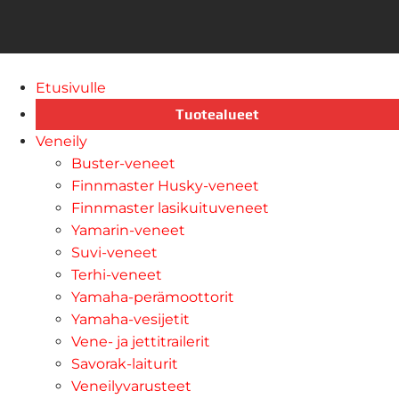
Etusivulle
Tuotealueet
Veneily
Buster-veneet
Finnmaster Husky-veneet
Finnmaster lasikuituveneet
Yamarin-veneet
Suvi-veneet
Terhi-veneet
Yamaha-perämoottorit
Yamaha-vesijetit
Vene- ja jettitrailerit
Savorak-laiturit
Veneilyvarusteet