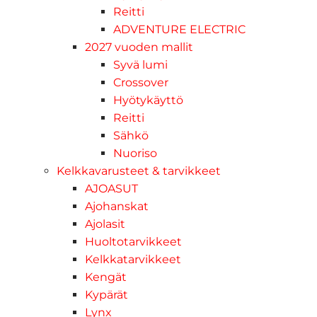
Reitti
ADVENTURE ELECTRIC
2027 vuoden mallit
Syvä lumi
Crossover
Hyötykäyttö
Reitti
Sähkö
Nuoriso
Kelkkavarusteet & tarvikkeet
AJOASUT
Ajohanskat
Ajolasit
Huoltotarvikkeet
Kelkkatarvikkeet
Kengät
Kypärät
Lynx