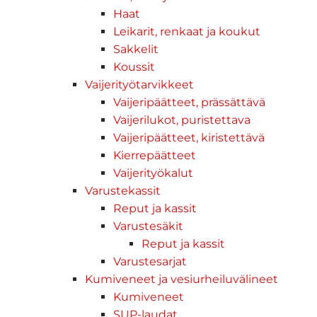
Haat
Leikarit, renkaat ja koukut
Sakkelit
Koussit
Vaijerityötarvikkeet
Vaijeripäätteet, prässättävä
Vaijerilukot, puristettava
Vaijeripäätteet, kiristettävä
Kierrepäätteet
Vaijerityökalut
Varustekassit
Reput ja kassit
Varustesäkit
Reput ja kassit
Varustesarjat
Kumiveneet ja vesiurheiluvälineet
Kumiveneet
SUP-laudat