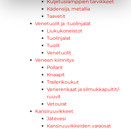
Kuljetusramppien tarvikkeet
Kädensija, metallia
Taavetit
Venetuolit ja -tuolinjalat
Liukukoneistot
Tuolinjalat
Tuolit
Venetuolit
Veneen kiinnitys
Pollarit
Knaapit
Trailerikoukut
Venerenkaat ja silmukkapultit/-
ruuvit
Vetourat
Kansiruuvikkeet
Jätevesi
Kansiruuvikkeiden varaosat