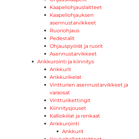
Kaapeliohjauslaitteet
Kaapeliohjauksen
asennustarvikkeet
Ruoriohjaus
Pedestalit
Ohjauspyörät ja ruorit
Asennustarvikkeet
Ankkurointi ja kiinnitys
Ankkurit
Ankkurikelat
Vintturien asennustarvikkeet ja
varaosat
Vintturikettingit
Kiinnitysjouset
Kalliokiilat ja renkaat
Ankkurointi
Ankkurit