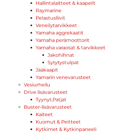
Hallintalaitteet & kaapelit
Raymarine
Pelastusliivit
Veneilytarvikkeet
Yamaha aggrekaatit
Yamaha perämoottorit
Yamaha varaosat & tarvikkeet
Jakohihnat
Sytytystulpat
Jääkaapit
Yamarin venevarusteet
Vesiurheilu
Drive lisävarusteet
Tyynyt,Patjat
Buster-lisävarusteet
Kaiteet
Kuomut & Peitteet
Kytkimet & Kytkinpaneeli