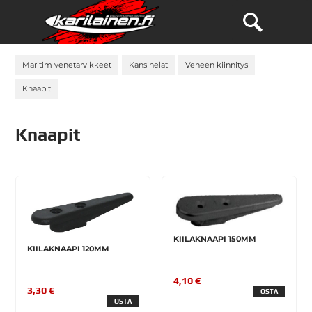
Maritim venetarvikkeet
Kansihelat
Veneen kiinnitys
Knaapit
Knaapit
KIILAKNAAPI 150MM
KIILAKNAAPI 120MM
4,10 €
3,30 €
OSTA
OSTA