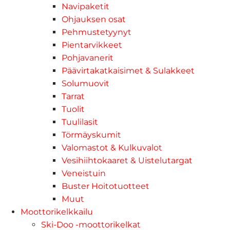
Navipaketit
Ohjauksen osat
Pehmustetyynyt
Pientarvikkeet
Pohjavanerit
Päävirtakatkaisimet & Sulakkeet
Solumuovit
Tarrat
Tuolit
Tuulilasit
Törmäyskumit
Valomastot & Kulkuvalot
Vesihiihtokaaret & Uistelutargat
Veneistuin
Buster Hoitotuotteet
Muut
Moottorikelkkailu
Ski-Doo -moottorikelkat