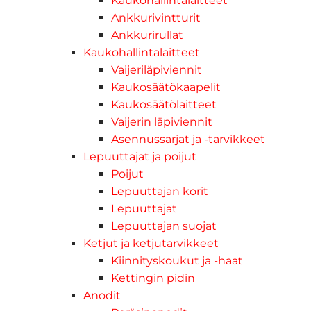
Kaukohallintalaitteet
Ankkurivintturit
Ankkurirullat
Kaukohallintalaitteet
Vaijeriläpiviennit
Kaukosäätökaapelit
Kaukosäätölaitteet
Vaijerin läpiviennit
Asennussarjat ja -tarvikkeet
Lepuuttajat ja poijut
Poijut
Lepuuttajan korit
Lepuuttajat
Lepuuttajan suojat
Ketjut ja ketjutarvikkeet
Kiinnityskoukut ja -haat
Kettingin pidin
Anodit