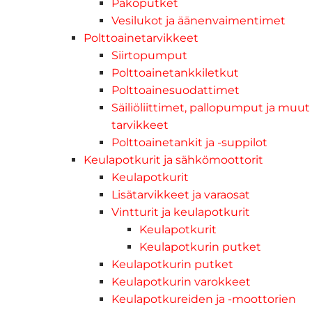
Pakoputket
Vesilukot ja äänenvaimentimet
Polttoainetarvikkeet
Siirtopumput
Polttoainetankkiletkut
Polttoainesuodattimet
Säiliöliittimet, pallopumput ja muut
tarvikkeet
Polttoainetankit ja -suppilot
Keulapotkurit ja sähkömoottorit
Keulapotkurit
Lisätarvikkeet ja varaosat
Vintturit ja keulapotkurit
Keulapotkurit
Keulapotkurin putket
Keulapotkurin putket
Keulapotkurin varokkeet
Keulapotkureiden ja -moottorien