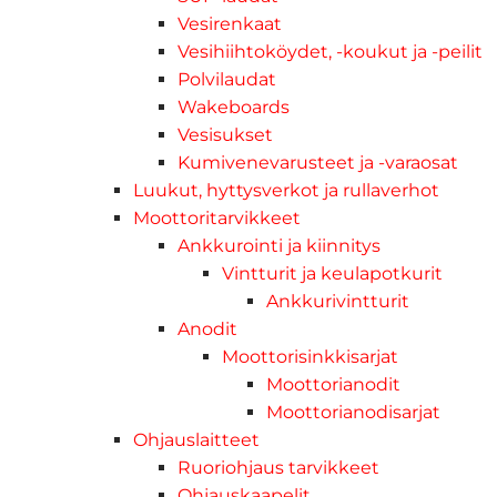
Vesirenkaat
Vesihiihtoköydet, -koukut ja -peilit
Polvilaudat
Wakeboards
Vesisukset
Kumivenevarusteet ja -varaosat
Luukut, hyttysverkot ja rullaverhot
Moottoritarvikkeet
Ankkurointi ja kiinnitys
Vintturit ja keulapotkurit
Ankkurivintturit
Anodit
Moottorisinkkisarjat
Moottorianodit
Moottorianodisarjat
Ohjauslaitteet
Ruoriohjaus tarvikkeet
Ohjauskaapelit