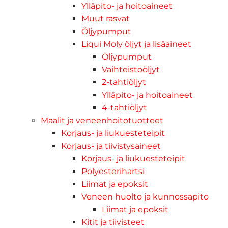
Ylläpito- ja hoitoaineet
Muut rasvat
Öljypumput
Liqui Moly öljyt ja lisäaineet
Öljypumput
Vaihteistoöljyt
2-tahtiöljyt
Ylläpito- ja hoitoaineet
4-tahtiöljyt
Maalit ja veneenhoitotuotteet
Korjaus- ja liukuesteteipit
Korjaus- ja tiivistysaineet
Korjaus- ja liukuesteteipit
Polyesterihartsi
Liimat ja epoksit
Veneen huolto ja kunnossapito
Liimat ja epoksit
Kitit ja tiivisteet