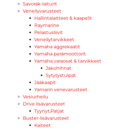
Savorak-laiturit
Veneilyvarusteet
Hallintalaitteet & kaapelit
Raymarine
Pelastusliivit
Veneilytarvikkeet
Yamaha aggrekaatit
Yamaha perämoottorit
Yamaha varaosat & tarvikkeet
Jakohihnat
Sytytystulpat
Jääkaapit
Yamarin venevarusteet
Vesiurheilu
Drive lisävarusteet
Tyynyt,Patjat
Buster-lisävarusteet
Kaiteet