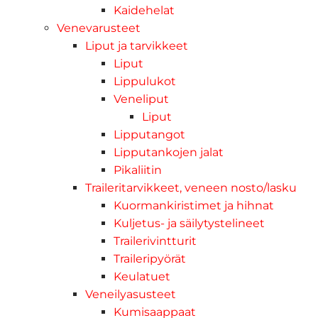
Kaidehelat
Venevarusteet
Liput ja tarvikkeet
Liput
Lippulukot
Veneliput
Liput
Lipputangot
Lipputankojen jalat
Pikaliitin
Traileritarvikkeet, veneen nosto/lasku
Kuormankiristimet ja hihnat
Kuljetus- ja säilytystelineet
Trailerivintturit
Traileripyörät
Keulatuet
Veneilyasusteet
Kumisaappaat