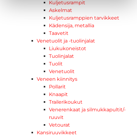
Kuljetusrampit
Askelmat
Kuljetusramppien tarvikkeet
Kädensija, metallia
Taavetit
Venetuolit ja -tuolinjalat
Liukukoneistot
Tuolinjalat
Tuolit
Venetuolit
Veneen kiinnitys
Pollarit
Knaapit
Trailerikoukut
Venerenkaat ja silmukkapultit/-
ruuvit
Vetourat
Kansiruuvikkeet