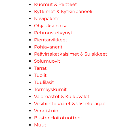
Kuomut & Peitteet
Kytkimet & Kytkinpaneeli
Navipaketit
Ohjauksen osat
Pehmustetyynyt
Pientarvikkeet
Pohjavanerit
Päävirtakatkaisimet & Sulakkeet
Solumuovit
Tarrat
Tuolit
Tuulilasit
Törmäyskumit
Valomastot & Kulkuvalot
Vesihiihtokaaret & Uistelutargat
Veneistuin
Buster Hoitotuotteet
Muut