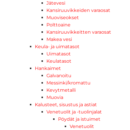
Jätevesi
Kansiruuvikkeiden varaosat
Muoviseokset
Polttoaine
Kansiruuvikkeitten varaosat
Makea vesi
Keula- ja uimatasot
Uimatasot
Keulatasot
Hankaimet
Galvanoitu
Messinki/kromattu
Kevytmetalli
Muovia
Kalusteet, sisustus ja astiat
Venetuolit ja -tuolinjalat
Pöydät ja istuimet
Venetuolit