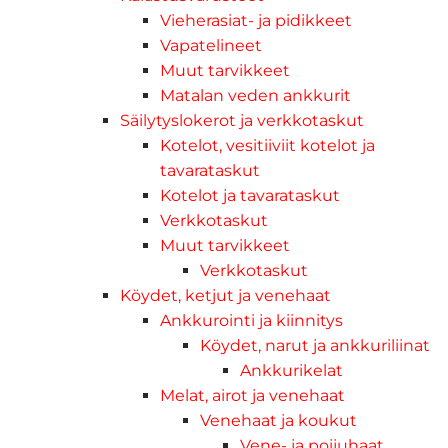
Vieherasiat- ja pidikkeet
Vapatelineet
Muut tarvikkeet
Matalan veden ankkurit
Säilytyslokerot ja verkkotaskut
Kotelot, vesitiiviit kotelot ja
tavarataskut
Kotelot ja tavarataskut
Verkkotaskut
Muut tarvikkeet
Verkkotaskut
Köydet, ketjut ja venehaat
Ankkurointi ja kiinnitys
Köydet, narut ja ankkuriliinat
Ankkurikelat
Melat, airot ja venehaat
Venehaat ja koukut
Vene- ja poijuhaat