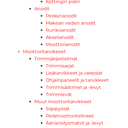
Kettingin pidin
Anodit
Peräsinanodit
Makean veden anodit
Runkoanodit
Akselianodit
Moottorianodit
Moottoritarvikkeet
Trimmijärjestelmät
Trimmisarjat
Lisätarvikkeet ja varaosat
Ohjainpaneelit ja tarvikkeet
Trimmisäätimet ja -levyt
Trimmievät
Muut moottoritarvikkeet
Siipipyörät
Perämoottoritelineet
Äänieristysmatot ja -levyt