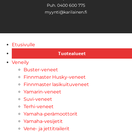
Puh. 0400 600 775
myynti@karilainen.fi
Etusivulle
Tuotealueet
Veneily
Buster-veneet
Finnmaster Husky-veneet
Finnmaster lasikuituveneet
Yamarin-veneet
Suvi-veneet
Terhi-veneet
Yamaha-perämoottorit
Yamaha-vesijetit
Vene- ja jettitrailerit