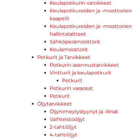
Keulapotkurin varokkeet
Keulapotkureiden ja -moottorien
kaapelit
Keulapotkureiden ja -moottorien
hallintalaitteet
Sähköperämoottorit
Keulamoottorit
Potkurit ja Tarvikkeet
Potkurin asennustarvikkeet
Vintturit ja keulapotkurit
Potkurit
Potkurin varaosat
Potkurit
Öljytarvikkeet
Öljynimeytystyynyt ja -liinat
Vaihteistoöljyt
2-tahtiöljyt
4-tahtiöljyt