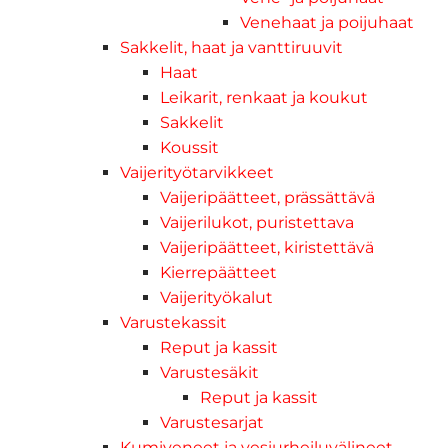
Venehaat ja poijuhaat
Sakkelit, haat ja vanttiruuvit
Haat
Leikarit, renkaat ja koukut
Sakkelit
Koussit
Vaijerityötarvikkeet
Vaijeripäätteet, prässättävä
Vaijerilukot, puristettava
Vaijeripäätteet, kiristettävä
Kierrepäätteet
Vaijerityökalut
Varustekassit
Reput ja kassit
Varustesäkit
Reput ja kassit
Varustesarjat
Kumiveneet ja vesiurheiluvälineet