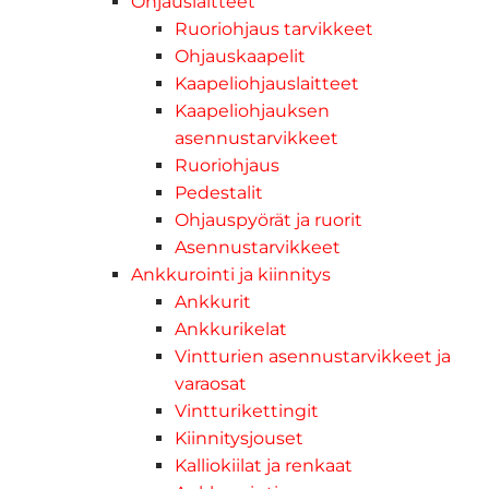
Ohjauslaitteet
Ruoriohjaus tarvikkeet
Ohjauskaapelit
Kaapeliohjauslaitteet
Kaapeliohjauksen
asennustarvikkeet
Ruoriohjaus
Pedestalit
Ohjauspyörät ja ruorit
Asennustarvikkeet
Ankkurointi ja kiinnitys
Ankkurit
Ankkurikelat
Vintturien asennustarvikkeet ja
varaosat
Vintturikettingit
Kiinnitysjouset
Kalliokiilat ja renkaat