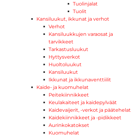
Tuolinjalat
Tuolit
Kansiluukut, ikkunat ja verhot
Verhot
Kansiluukkujen varaosat ja
tarvikkeet
Tarkastusluukut
Hyttysverkot
Huoltoluukut
Kansiluukut
Ikkunat ja ikkunaventtiilit
Kaide- ja kuomuhelat
Peitekiinnikkeet
Keulakaiteet ja kaidepylväät
Kaidevaijerit, -verkot ja päätehelat
Kaidekiinnikkeet ja -pidikkeet
Aurinkokatokset
Kuomuhelat