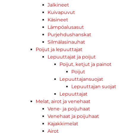
Jalkineet
Kuivapuvut
Käsineet
Lämpöalusasut
Purjehdushanskat
Silmälasinauhat
Poijut ja lepuuttajat
Lepuuttajat ja poijut
Poijut, ketjut ja painot
Poijut
Lepuuttajansuojat
Lepuuttajan suojat
Lepuuttajat
Melat, airot ja venehaat
Vene- ja poijuhaat
Venehaat ja poijuhaat
Kajakkimelat
Airot