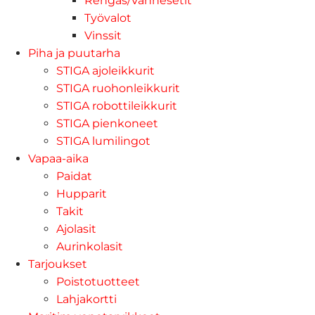
Rengas/Vannesetit
Työvalot
Vinssit
Piha ja puutarha
STIGA ajoleikkurit
STIGA ruohonleikkurit
STIGA robottileikkurit
STIGA pienkoneet
STIGA lumilingot
Vapaa-aika
Paidat
Hupparit
Takit
Ajolasit
Aurinkolasit
Tarjoukset
Poistotuotteet
Lahjakortti