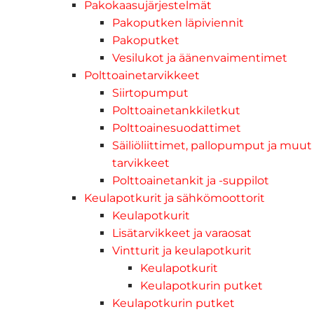
Pakokaasujärjestelmät
Pakoputken läpiviennit
Pakoputket
Vesilukot ja äänenvaimentimet
Polttoainetarvikkeet
Siirtopumput
Polttoainetankkiletkut
Polttoainesuodattimet
Säiliöliittimet, pallopumput ja muut
tarvikkeet
Polttoainetankit ja -suppilot
Keulapotkurit ja sähkömoottorit
Keulapotkurit
Lisätarvikkeet ja varaosat
Vintturit ja keulapotkurit
Keulapotkurit
Keulapotkurin putket
Keulapotkurin putket