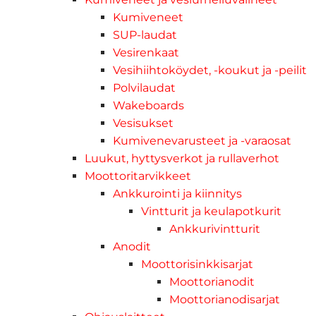
Kumiveneet
SUP-laudat
Vesirenkaat
Vesihiihtoköydet, -koukut ja -peilit
Polvilaudat
Wakeboards
Vesisukset
Kumivenevarusteet ja -varaosat
Luukut, hyttysverkot ja rullaverhot
Moottoritarvikkeet
Ankkurointi ja kiinnitys
Vintturit ja keulapotkurit
Ankkurivintturit
Anodit
Moottorisinkkisarjat
Moottorianodit
Moottorianodisarjat