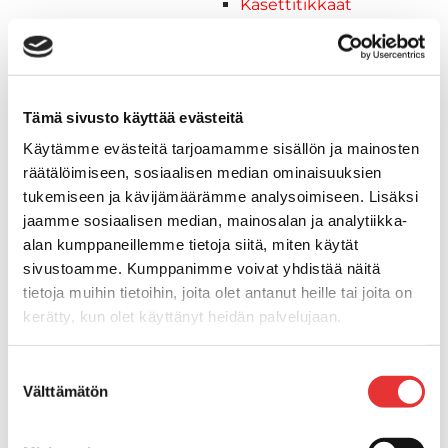
Kasettitikkaat
Keulatikkaat
Kaide- ja kuomuhelat
Muut tarvikkeet
Kaidevaijerit, -verkot ja
Tämä sivusto käyttää evästeitä
päätehelat
Käytämme evästeitä tarjoamamme sisällön ja mainosten
Keulatikkaat, -tasot ja
räätälöimiseen, sosiaalisen median ominaisuuksien
varusteet
tukemiseen ja kävijämäärämme analysoimiseen. Lisäksi
Keulakaiteet ja
jaamme sosiaalisen median, mainosalan ja analytiikka-
kaidepylväät
alan kumppaneillemme tietoja siitä, miten käytät
Kansiluukut, ikkunat ja verhot
sivustoamme. Kumppanimme voivat yhdistää näitä
Luukut, hyttysverkot ja
tietoja muihin tietoihin, joita olet antanut heille tai joita on
rullaverhot
kerätty, kun olet käyttänyt heidän palvelujaan.
Kansiluukut
Hyttysverkot
Lisätietoja:
karilainen.fi/tietosuoja
Suostumuksen
Verhot
Välttämätön
valinta
Venetikkaat
Uimatikkaat