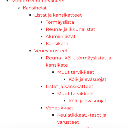
Maritim venetarvikkeet
Kansihelat
Listat ja kansikatteet
Törmäyslista
Reuna- ja ikkunalistat
Alumiinilistat
Kansikate
Venevarusteet
Reuna-, köli-, törmäyslistat ja
kansikate
Muut tarvikkeet
Köli- ja eväsuojat
Listat ja kansikatteet
Muut tarvikkeet
Köli- ja eväsuojat
Venetikkaat
Keulatikkaat, -tasot ja
varusteet