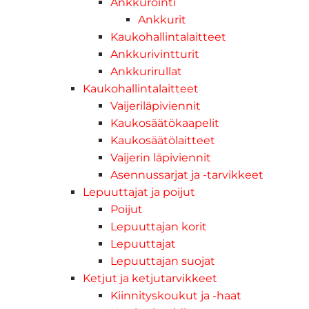
Ankkurointi
Ankkurit
Kaukohallintalaitteet
Ankkurivintturit
Ankkurirullat
Kaukohallintalaitteet
Vaijeriläpiviennit
Kaukosäätökaapelit
Kaukosäätölaitteet
Vaijerin läpiviennit
Asennussarjat ja -tarvikkeet
Lepuuttajat ja poijut
Poijut
Lepuuttajan korit
Lepuuttajat
Lepuuttajan suojat
Ketjut ja ketjutarvikkeet
Kiinnityskoukut ja -haat