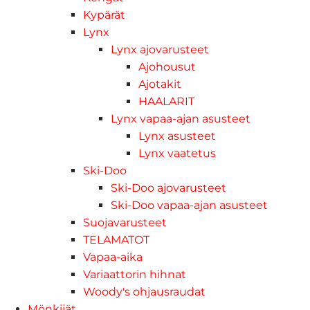
Kypärät
Lynx
Lynx ajovarusteet
Ajohousut
Ajotakit
HAALARIT
Lynx vapaa-ajan asusteet
Lynx asusteet
Lynx vaatetus
Ski-Doo
Ski-Doo ajovarusteet
Ski-Doo vapaa-ajan asusteet
Suojavarusteet
TELAMATOT
Vapaa-aika
Variaattorin hihnat
Woody's ohjausraudat
Mönkijät