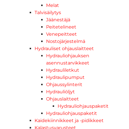
Melat
Talvisäilytys
Jäänestäjä
Peitetelineet
Venepeitteet
Nostojärjestelmä
Hydrauliset ohjauslaitteet
Hydrauliohjauksen
asennustarvikkeet
Hydrauliletkut
Hydraulipumput
Ohjaussylinterit
Hydrauliöljyt
Ohjauslaitteet
Hydrauliohjauspaketit
Hydrauliohjauspaketit
Kaidekiinnikkeet ja -pidikkeet
Kalastusvarusteet