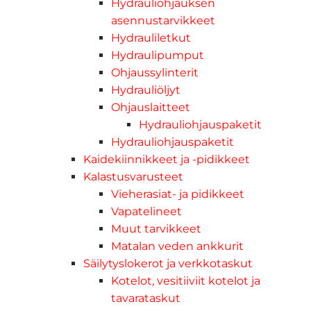
Hydrauliohjauksen
asennustarvikkeet
Hydrauliletkut
Hydraulipumput
Ohjaussylinterit
Hydrauliöljyt
Ohjauslaitteet
Hydrauliohjauspaketit
Hydrauliohjauspaketit
Kaidekiinnikkeet ja -pidikkeet
Kalastusvarusteet
Vieherasiat- ja pidikkeet
Vapatelineet
Muut tarvikkeet
Matalan veden ankkurit
Säilytyslokerot ja verkkotaskut
Kotelot, vesitiiviit kotelot ja
tavarataskut