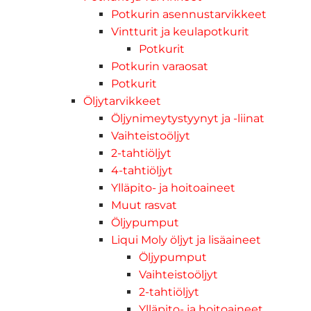
Potkurin asennustarvikkeet
Vintturit ja keulapotkurit
Potkurit
Potkurin varaosat
Potkurit
Öljytarvikkeet
Öljynimeytystyynyt ja -liinat
Vaihteistoöljyt
2-tahtiöljyt
4-tahtiöljyt
Ylläpito- ja hoitoaineet
Muut rasvat
Öljypumput
Liqui Moly öljyt ja lisäaineet
Öljypumput
Vaihteistoöljyt
2-tahtiöljyt
Ylläpito- ja hoitoaineet