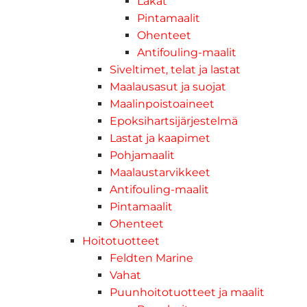
Lakat
Pintamaalit
Ohenteet
Antifouling-maalit
Siveltimet, telat ja lastat
Maalausasut ja suojat
Maalinpoistoaineet
Epoksihartsijärjestelmä
Lastat ja kaapimet
Pohjamaalit
Maalaustarvikkeet
Antifouling-maalit
Pintamaalit
Ohenteet
Hoitotuotteet
Feldten Marine
Vahat
Puunhoitotuotteet ja maalit