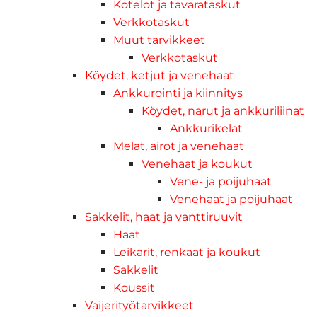
Kotelot ja tavarataskut
Verkkotaskut
Muut tarvikkeet
Verkkotaskut
Köydet, ketjut ja venehaat
Ankkurointi ja kiinnitys
Köydet, narut ja ankkuriliinat
Ankkurikelat
Melat, airot ja venehaat
Venehaat ja koukut
Vene- ja poijuhaat
Venehaat ja poijuhaat
Sakkelit, haat ja vanttiruuvit
Haat
Leikarit, renkaat ja koukut
Sakkelit
Koussit
Vaijerityötarvikkeet