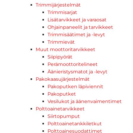
Trimmijärjestelmät
Trimmisarjat
Lisätarvikkeet ja varaosat
Ohjainpaneelit ja tarvikkeet
Trimmisäätimet ja -levyt
Trimmievät
Muut moottoritarvikkeet
Siipipyörät
Perämoottoritelineet
Äänieristysmatot ja -levyt
Pakokaasujärjestelmät
Pakoputken läpiviennit
Pakoputket
Vesilukot ja äänenvaimentimet
Polttoainetarvikkeet
Siirtopumput
Polttoainetankkiletkut
Polttoainesuodattimet