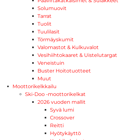
Päävirtakatkaisimet & Sulakkeet
Solumuovit
Tarrat
Tuolit
Tuulilasit
Törmäyskumit
Valomastot & Kulkuvalot
Vesihiihtokaaret & Uistelutargat
Veneistuin
Buster Hoitotuotteet
Muut
Moottorikelkkailu
Ski-Doo -moottorikelkat
2026 vuoden mallit
Syvä lumi
Crossover
Reitti
Hyötykäyttö