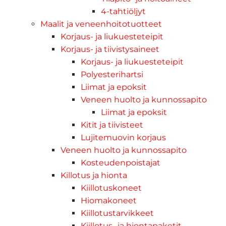
4-tahtiöljyt
Maalit ja veneenhoitotuotteet
Korjaus- ja liukuesteteipit
Korjaus- ja tiivistysaineet
Korjaus- ja liukuesteteipit
Polyesterihartsi
Liimat ja epoksit
Veneen huolto ja kunnossapito
Liimat ja epoksit
Kitit ja tiivisteet
Lujitemuovin korjaus
Veneen huolto ja kunnossapito
Kosteudenpoistajat
Killotus ja hionta
Kiillotuskoneet
Hiomakoneet
Kiillotustarvikkeet
Kiillotus- ja hiontapaketit