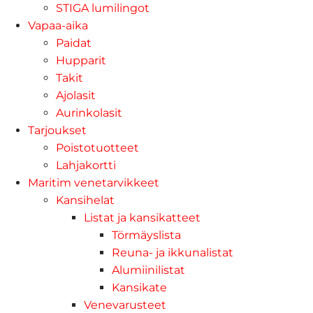
STIGA lumilingot
Vapaa-aika
Paidat
Hupparit
Takit
Ajolasit
Aurinkolasit
Tarjoukset
Poistotuotteet
Lahjakortti
Maritim venetarvikkeet
Kansihelat
Listat ja kansikatteet
Törmäyslista
Reuna- ja ikkunalistat
Alumiinilistat
Kansikate
Venevarusteet