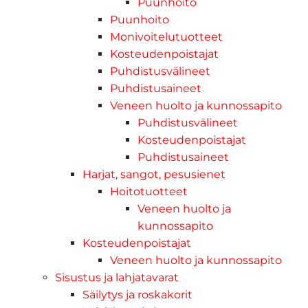
Puunhoito
Puunhoito
Monivoitelutuotteet
Kosteudenpoistajat
Puhdistusvälineet
Puhdistusaineet
Veneen huolto ja kunnossapito
Puhdistusvälineet
Kosteudenpoistajat
Puhdistusaineet
Harjat, sangot, pesusienet
Hoitotuotteet
Veneen huolto ja
kunnossapito
Kosteudenpoistajat
Veneen huolto ja kunnossapito
Sisustus ja lahjatavarat
Säilytys ja roskakorit