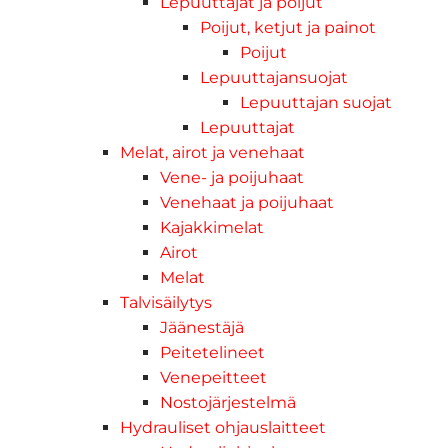
Lepuuttajat ja poijut
Poijut, ketjut ja painot
Poijut
Lepuuttajansuojat
Lepuuttajan suojat
Lepuuttajat
Melat, airot ja venehaat
Vene- ja poijuhaat
Venehaat ja poijuhaat
Kajakkimelat
Airot
Melat
Talvisäilytys
Jäänestäjä
Peitetelineet
Venepeitteet
Nostojärjestelmä
Hydrauliset ohjauslaitteet