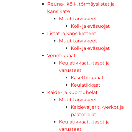
Reuna-, köli-, törmäyslistat ja
kansikate
Muut tarvikkeet
Köli- ja eväsuojat
Listat ja kansikatteet
Muut tarvikkeet
Köli- ja eväsuojat
Venetikkaat
Keulatikkaat, -tasot ja
varusteet
Kasettitikkaat
Keulatikkaat
Kaide- ja kuomuhelat
Muut tarvikkeet
Kaidevaijerit, -verkot ja
päätehelat
Keulatikkaat, -tasot ja
varusteet