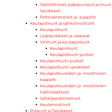
Säiliöliittimet, pallopumput ja muut
tarvikkeet
Polttoainetankit ja -suppilot
Keulapotkurit ja sähkömoottorit
Keulapotkurit
Lisätarvikkeet ja varaosat
Vintturit ja keulapotkurit
Keulapotkurit
Keulapotkurin putket
Keulapotkurin putket
Keulapotkurin varokkeet
Keulapotkureiden ja -moottorien
kaapelit
Keulapotkureiden ja -moottorien
hallintalaitteet
Sähköperämoottorit
Keulamoottorit
Potkurit ja Tarvikkeet