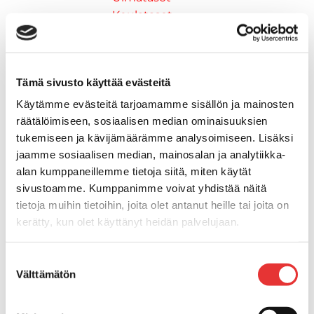
Keulatasot
Hankaimet
Galvanoitu
Messinki/kromattu
Tämä sivusto käyttää evästeitä
Kevytmetalli
Muovia
Käytämme evästeitä tarjoamamme sisällön ja mainosten
Kalusteet, sisustus ja astiat
räätälöimiseen, sosiaalisen median ominaisuuksien
Venetuolit ja -tuolinjalat
tukemiseen ja kävijämäärämme analysoimiseen. Lisäksi
jaamme sosiaalisen median, mainosalan ja analytiikka-
Pöydät ja istuimet
alan kumppaneillemme tietoja siitä, miten käytät
Venetuolit
sivustoamme. Kumppanimme voivat yhdistää näitä
Tuolinjalat
tietoja muihin tietoihin, joita olet antanut heille tai joita on
Tuolit
kerätty, kun olet käyttänyt heidän palvelujaan.
Kansiluukut, ikkunat ja verhot
Verhot
Lisätietoja:
karilainen.fi/tietosuoja
Kansiluukkujen varaosat ja
Suostumuksen
Välttämätön
valinta
tarvikkeet
Tarkastusluukut
Hyttysverkot