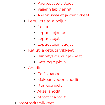
Kaukosäätölaitteet
Vaijerin läpiviennit
Asennussarjat ja -tarvikkeet
Lepuuttajat ja poijut
Poijut
Lepuuttajan korit
Lepuuttajat
Lepuuttajan suojat
Ketjut ja ketjutarvikkeet
Kiinnityskoukut ja -haat
Kettingin pidin
Anodit
Peräsinanodit
Makean veden anodit
Runkoanodit
Akselianodit
Moottorianodit
Moottoritarvikkeet