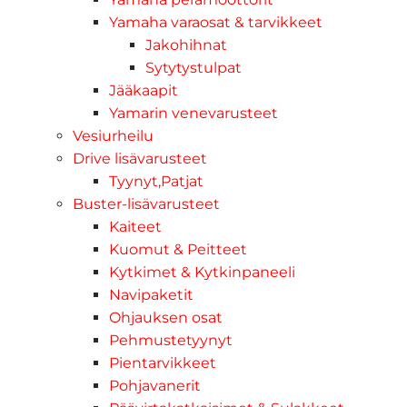
Yamaha varaosat & tarvikkeet
Jakohihnat
Sytytystulpat
Jääkaapit
Yamarin venevarusteet
Vesiurheilu
Drive lisävarusteet
Tyynyt,Patjat
Buster-lisävarusteet
Kaiteet
Kuomut & Peitteet
Kytkimet & Kytkinpaneeli
Navipaketit
Ohjauksen osat
Pehmustetyynyt
Pientarvikkeet
Pohjavanerit