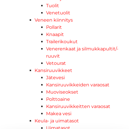
Tuolit
Venetuolit
Veneen kiinnitys
Pollarit
Knaapit
Trailerikoukut
Venerenkaat ja silmukkapultit/-
ruuvit
Vetourat
Kansiruuvikkeet
Jätevesi
Kansiruuvikkeiden varaosat
Muoviseokset
Polttoaine
Kansiruuvikkeitten varaosat
Makea vesi
Keula- ja uimatasot
Uimatasot