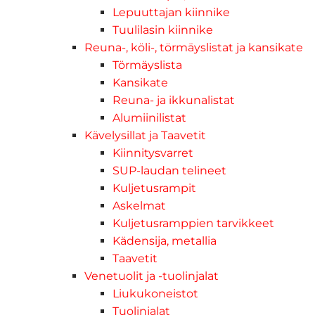
Lepuuttajan kiinnike
Tuulilasin kiinnike
Reuna-, köli-, törmäyslistat ja kansikate
Törmäyslista
Kansikate
Reuna- ja ikkunalistat
Alumiinilistat
Kävelysillat ja Taavetit
Kiinnitysvarret
SUP-laudan telineet
Kuljetusrampit
Askelmat
Kuljetusramppien tarvikkeet
Kädensija, metallia
Taavetit
Venetuolit ja -tuolinjalat
Liukukoneistot
Tuolinjalat