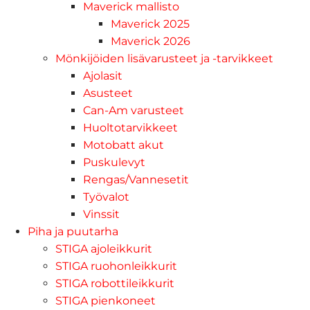
Maverick mallisto
Maverick 2025
Maverick 2026
Mönkijöiden lisävarusteet ja -tarvikkeet
Ajolasit
Asusteet
Can-Am varusteet
Huoltotarvikkeet
Motobatt akut
Puskulevyt
Rengas/Vannesetit
Työvalot
Vinssit
Piha ja puutarha
STIGA ajoleikkurit
STIGA ruohonleikkurit
STIGA robottileikkurit
STIGA pienkoneet