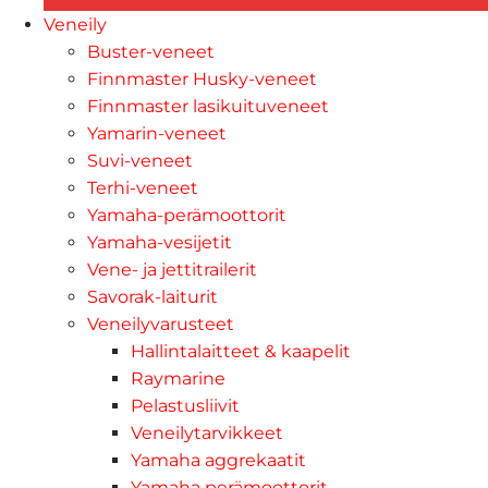
Veneily
Buster-veneet
Finnmaster Husky-veneet
Finnmaster lasikuituveneet
Yamarin-veneet
Suvi-veneet
Terhi-veneet
Yamaha-perämoottorit
Yamaha-vesijetit
Vene- ja jettitrailerit
Savorak-laiturit
Veneilyvarusteet
Hallintalaitteet & kaapelit
Raymarine
Pelastusliivit
Veneilytarvikkeet
Yamaha aggrekaatit
Yamaha perämoottorit