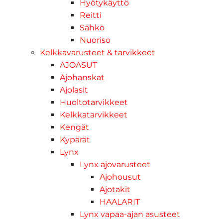
Hyötykäyttö
Reitti
Sähkö
Nuoriso
Kelkkavarusteet & tarvikkeet
AJOASUT
Ajohanskat
Ajolasit
Huoltotarvikkeet
Kelkkatarvikkeet
Kengät
Kypärät
Lynx
Lynx ajovarusteet
Ajohousut
Ajotakit
HAALARIT
Lynx vapaa-ajan asusteet