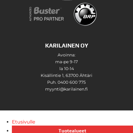
KARILAINEN OY
Avoinna:
ma-pe 9-17
la 10-14
Kisällintie 1, 63700 Ähtäri
Puh. 0400 600 775
myynti@karilainen.fi
Etusivulle
Tuotealueet