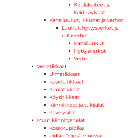
Keulakaiteet ja
kaidepylväät
Kansiluukut, ikkunat ja verhot
Luukut, hyttysverkot ja
rullaverhot
Kansiluukut
Hyttysverkot
Verhot
Venetikkaat
Uimatikkaat
Kasettitikkaat
Keulatikkaat
Köysitikkaat
Kiinnikkeet ja tukijalat
Kävelysillat
Muut kiinnityshelat
Koukkupidike
Pidike "clips", muovia