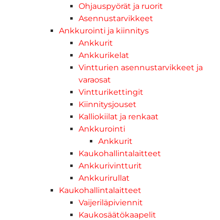
Ohjauspyörät ja ruorit
Asennustarvikkeet
Ankkurointi ja kiinnitys
Ankkurit
Ankkurikelat
Vintturien asennustarvikkeet ja
varaosat
Vintturikettingit
Kiinnitysjouset
Kalliokiilat ja renkaat
Ankkurointi
Ankkurit
Kaukohallintalaitteet
Ankkurivintturit
Ankkurirullat
Kaukohallintalaitteet
Vaijeriläpiviennit
Kaukosäätökaapelit