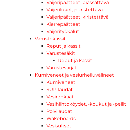
Vaijeripäätteet, prässättävä
Vaijerilukot, puristettava
Vaijeripäätteet, kiristettävä
Kierrepäätteet
Vaijerityökalut
Varustekassit
Reput ja kassit
Varustesäkit
Reput ja kassit
Varustesarjat
Kumiveneet ja vesiurheiluvälineet
Kumiveneet
SUP-laudat
Vesirenkaat
Vesihiihtoköydet, -koukut ja -peilit
Polvilaudat
Wakeboards
Vesisukset