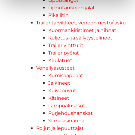
Lipputangot
Lipputankojen jalat
Pikaliitin
Traileritarvikkeet, veneen nosto/lasku
Kuormankiristimet ja hihnat
Kuljetus- ja säilytystelineet
Trailerivintturit
Traileripyörät
Keulatuet
Veneilyasusteet
Kumisaappaat
Jalkineet
Kuivapuvut
Käsineet
Lämpöalusasut
Purjehdushanskat
Silmälasinauhat
Poijut ja lepuuttajat