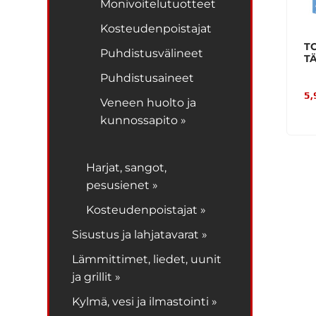
Monivoitelutuotteet
Kosteudenpoistajat
T
Puhdistusvälineet
TÄ
Puhdistusaineet
5,
Veneen huolto ja
kunnossapito »
Harjat, sangot,
pesusienet »
Kosteudenpoistajat »
Sisustus ja lahjatavarat »
Lämmittimet, liedet, uunit
ja grillit »
Kylmä, vesi ja ilmastointi »