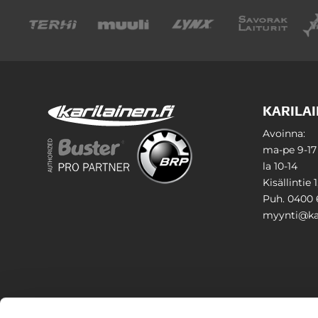
KARILAI
Avoinna:
ma-pe 9-17
la 10-14
Kisällintie 
Puh. 0400 
myynti@kar