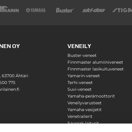
NEN OY
VENEILY
Buster-veneet
Finnmaster alumiiniveneet
Finnmaster lasikuituveneet
1, 63700 Ähtäri
Yamarin-veneet
600 775
Terhi-veneet
ilainen.fi
Suvi-veneet
Yamaha-perämoottorit
Veneilyvarusteet
Yamaha-vesijetit
Venetrailerit
Savorak-laiturit