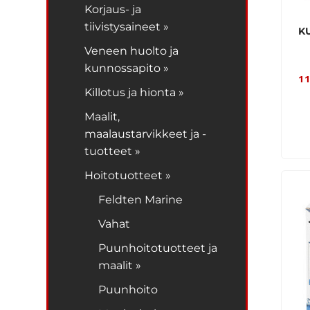
Korjaus- ja
tiivistysaineet »
K
Veneen huolto ja
kunnossapito »
11
Killotus ja hionta »
Maalit,
maalaustarvikkeet ja -
tuotteet »
Hoitotuotteet »
Feldten Marine
Vahat
Puunhoitotuotteet ja
maalit »
Puunhoito