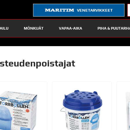
VENETARVIKKEET
AILU
MÖNKIJÄT
VAPAA-AIKA
PIHA & PUUTARH
steudenpoistajat