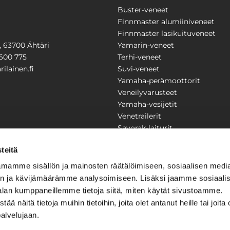
Buster-veneet
Finnmaster alumiiniveneet
Finnmaster lasikuituveneet
1, 63700 Ähtäri
Yamarin-veneet
600 775
Terhi-veneet
ilainen.fi
Suvi-veneet
Yamaha-perämoottorit
Veneilyvarusteet
Yamaha-vesijetit
Venetrailerit
Savorak-laiturit
PUUTARHA
KARILAINEN
teitä
Yritysesittely
mamme sisällön ja mainosten räätälöimiseen, sosiaalisen medi
Yhteystiedot
n ja kävijämäärämme analysoimiseen. Lisäksi jaamme sosiaali
LAITTEET
Huolto ja korjaamo
alan kumppaneillemme tietoja siitä, miten käytät sivustoamme.
Ajankohtaista
näitä tietoja muihin tietoihin, joita olet antanut heille tai joita 
Tarjouspyyntö
önkijät
palvelujaan.
Toimitusehdot