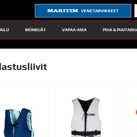
VENETARVIKKEET
AILU
MÖNKIJÄT
VAPAA-AIKA
PIHA & PUUTARH
astusliivit