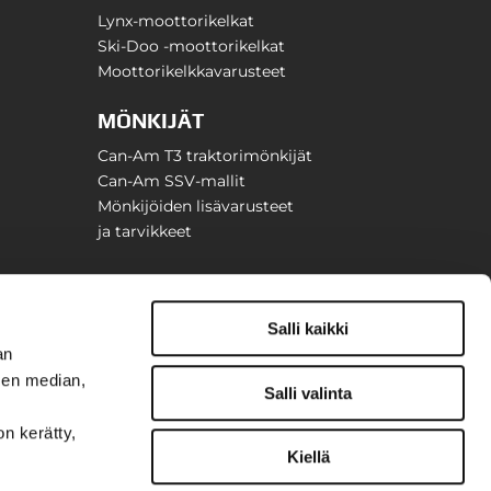
Lynx-moottorikelkat
Ski-Doo -moottorikelkat
Moottorikelkkavarusteet
MÖNKIJÄT
Can-Am T3 traktorimönkijät
Can-Am SSV-mallit
Mönkijöiden lisävarusteet
ja tarvikkeet
Salli kaikki
an
sen median,
Salli valinta
on kerätty,
Kiellä