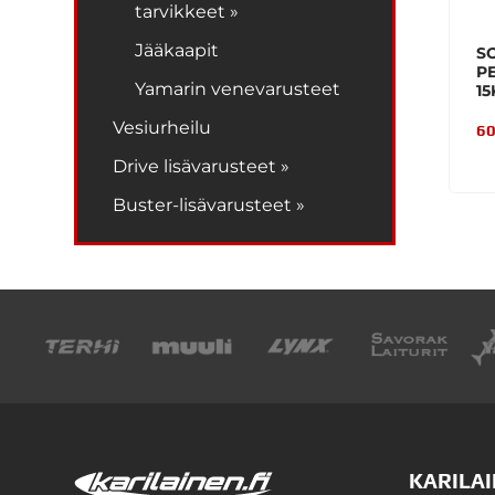
tarvikkeet »
Jääkaapit
S
PE
Yamarin venevarusteet
15
Vesiurheilu
60
Drive lisävarusteet »
Buster-lisävarusteet »
KARILAI