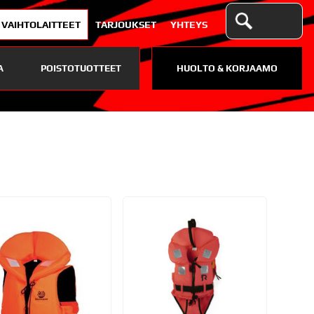
VAIHTOLAITTEET
TARJOUKSET
YHTEYS
A
POISTOTUOTTEET
HUOLTO & KORJAAMO