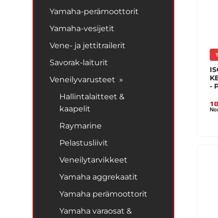
Yamaha-perämoottorit
Yamaha-vesijetit
Vene- ja jettitrailerit
Savorak-laiturit
IS
KE
Veneilyvarusteet »
- 
Hallintalaitteet &
10
kaapelit
Nor
Raymarine
Pelastusliivit
Veneilytarvikkeet
Yamaha aggrekaatit
Yamaha perämoottorit
Yamaha varaosat &