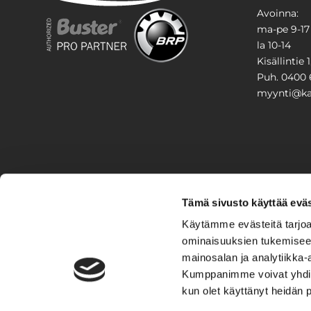
Avoinna:
ma-pe 9-17
la 10-14
Kisällintie 
Puh. 0400 
myynti@kar
PIHA & 
Tämä sivusto käyttää eväs
Stiga
Käytämme evästeitä tarjoa
ominaisuuksien tukemisee
VAIHTO
mainosalan ja analytiikka-
Kumppanimme voivat yhdistää 
Veneet
Kelkat ja m
kun olet käyttänyt heidän 