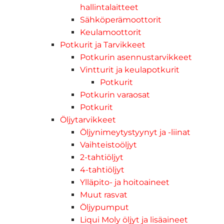
hallintalaitteet
Sähköperämoottorit
Keulamoottorit
Potkurit ja Tarvikkeet
Potkurin asennustarvikkeet
Vintturit ja keulapotkurit
Potkurit
Potkurin varaosat
Potkurit
Öljytarvikkeet
Öljynimeytystyynyt ja -liinat
Vaihteistoöljyt
2-tahtiöljyt
4-tahtiöljyt
Ylläpito- ja hoitoaineet
Muut rasvat
Öljypumput
Liqui Moly öljyt ja lisäaineet