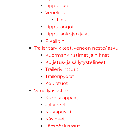
Lippulukot
Veneliput
Liput
Lipputangot
Lipputankojen jalat
Pikaliitin
Traileritarvikkeet, veneen nosto/lasku
Kuormankiristimet ja hihnat
Kuljetus- ja säilytystelineet
Trailerivintturit
Traileripyörät
Keulatuet
Veneilyasusteet
Kumisaappaat
Jalkineet
Kuivapuvut
Käsineet
Lämpöalusasut