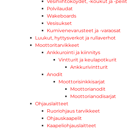
Vesihiihtoköydet, -koukut ja -peilit
Polvilaudat
Wakeboards
Vesisukset
Kumivenevarusteet ja -varaosat
Luukut, hyttysverkot ja rullaverhot
Moottoritarvikkeet
Ankkurointi ja kiinnitys
Vintturit ja keulapotkurit
Ankkurivintturit
Anodit
Moottorisinkkisarjat
Moottorianodit
Moottorianodisarjat
Ohjauslaitteet
Ruoriohjaus tarvikkeet
Ohjauskaapelit
Kaapeliohjauslaitteet