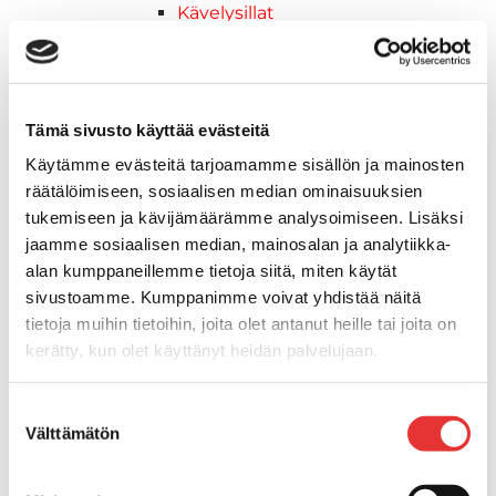
Kävelysillat
Muut kiinnityshelat
Koukkupidike
Pidike "clips", muovia
Lepuuttajan kiinnike
Tämä sivusto käyttää evästeitä
Tuulilasin kiinnike
Käytämme evästeitä tarjoamamme sisällön ja mainosten
Reuna-, köli-, törmäyslistat ja kansikate
räätälöimiseen, sosiaalisen median ominaisuuksien
Törmäyslista
tukemiseen ja kävijämäärämme analysoimiseen. Lisäksi
Kansikate
jaamme sosiaalisen median, mainosalan ja analytiikka-
Reuna- ja ikkunalistat
alan kumppaneillemme tietoja siitä, miten käytät
Alumiinilistat
sivustoamme. Kumppanimme voivat yhdistää näitä
Kävelysillat ja Taavetit
tietoja muihin tietoihin, joita olet antanut heille tai joita on
Kiinnitysvarret
kerätty, kun olet käyttänyt heidän palvelujaan.
SUP-laudan telineet
Kuljetusrampit
Lisätietoja:
karilainen.fi/tietosuoja
Suostumuksen
Askelmat
Välttämätön
valinta
Kuljetusramppien tarvikkeet
Kädensija, metallia