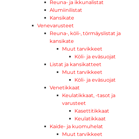
Reuna- ja ikkunalistat
Alumiinilistat
Kansikate
Venevarusteet
Reuna-, köli-, törmäyslistat ja
kansikate
Muut tarvikkeet
Köli- ja eväsuojat
Listat ja kansikatteet
Muut tarvikkeet
Köli- ja eväsuojat
Venetikkaat
Keulatikkaat, -tasot ja
varusteet
Kasettitikkaat
Keulatikkaat
Kaide- ja kuomuhelat
Muut tarvikkeet