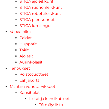
STIGA ajoleikkurit
STIGA ruohonleikkurit
STIGA robottileikkurit
STIGA pienkoneet
STIGA lumilingot
Vapaa-aika
Paidat
Hupparit
Takit
Ajolasit
Aurinkolasit
Tarjoukset
Poistotuotteet
Lahjakortti
Maritim venetarvikkeet
Kansihelat
Listat ja kansikatteet
Törmäyslista