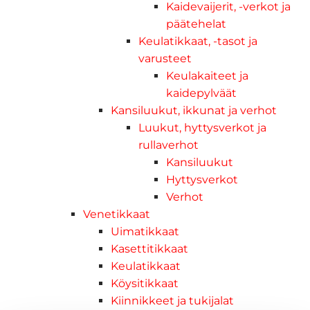
Kaidevaijerit, -verkot ja
päätehelat
Keulatikkaat, -tasot ja
varusteet
Keulakaiteet ja
kaidepylväät
Kansiluukut, ikkunat ja verhot
Luukut, hyttysverkot ja
rullaverhot
Kansiluukut
Hyttysverkot
Verhot
Venetikkaat
Uimatikkaat
Kasettitikkaat
Keulatikkaat
Köysitikkaat
Kiinnikkeet ja tukijalat