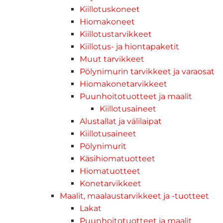
Kiillotuskoneet
Hiomakoneet
Kiillotustarvikkeet
Kiillotus- ja hiontapaketit
Muut tarvikkeet
Pölynimurin tarvikkeet ja varaosat
Hiomakonetarvikkeet
Puunhoitotuotteet ja maalit
Kiillotusaineet
Alustallat ja välilaipat
Kiillotusaineet
Pölynimurit
Käsihiomatuotteet
Hiomatuotteet
Konetarvikkeet
Maalit, maalaustarvikkeet ja -tuotteet
Lakat
Puunhoitotuotteet ja maalit