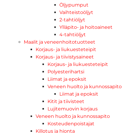
Öljypumput
Vaihteistoöljyt
2-tahtiöljyt
Ylläpito- ja hoitoaineet
4-tahtiöljyt
Maalit ja veneenhoitotuotteet
Korjaus- ja liukuesteteipit
Korjaus- ja tiivistysaineet
Korjaus- ja liukuesteteipit
Polyesterihartsi
Liimat ja epoksit
Veneen huolto ja kunnossapito
Liimat ja epoksit
Kitit ja tiivisteet
Lujitemuovin korjaus
Veneen huolto ja kunnossapito
Kosteudenpoistajat
Killotus ja hionta