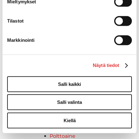
Mieltymykset
Taavetit
Venetuolit ja -tuolinjalat
Liukukoneistot
Tilastot
Tuolinjalat
Tuolit
Markkinointi
Venetuolit
Veneen kiinnitys
Pollarit
Näytä tiedot
Knaapit
Trailerikoukut
Venerenkaat ja silmukkapultit/-
Salli kaikki
ruuvit
Vetourat
Salli valinta
Kansiruuvikkeet
Jätevesi
Kansiruuvikkeiden varaosat
Kiellä
Muoviseokset
Polttoaine