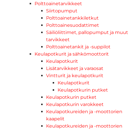
Polttoainetarvikkeet
Siirtopumput
Polttoainetankkiletkut
Polttoainesuodattimet
Säiliöliittimet, pallopumput ja muut
tarvikkeet
Polttoainetankit ja -suppilot
Keulapotkurit ja sähkömoottorit
Keulapotkurit
Lisätarvikkeet ja varaosat
Vintturit ja keulapotkurit
Keulapotkurit
Keulapotkurin putket
Keulapotkurin putket
Keulapotkurin varokkeet
Keulapotkureiden ja -moottorien
kaapelit
Keulapotkureiden ja -moottorien