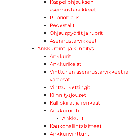
Kaapeliohjauksen
asennustarvikkeet
Ruoriohjaus
Pedestalit
Ohjauspyörät ja ruorit
Asennustarvikkeet
Ankkurointi ja kiinnitys
Ankkurit
Ankkurikelat
Vintturien asennustarvikkeet ja
varaosat
Vintturikettingit
Kiinnitysjouset
Kalliokiilat ja renkaat
Ankkurointi
Ankkurit
Kaukohallintalaitteet
Ankkurivintturit