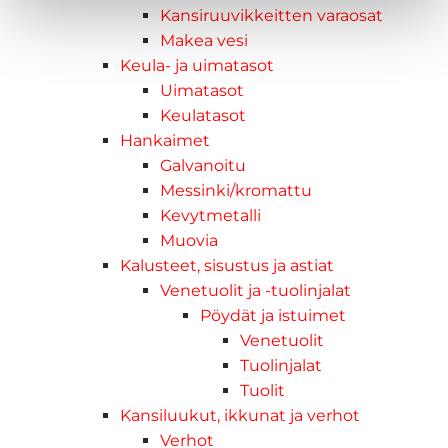
Kansiruuvikkeitten varaosat
Makea vesi
Keula- ja uimatasot
Uimatasot
Keulatasot
Hankaimet
Galvanoitu
Messinki/kromattu
Kevytmetalli
Muovia
Kalusteet, sisustus ja astiat
Venetuolit ja -tuolinjalat
Pöydät ja istuimet
Venetuolit
Tuolinjalat
Tuolit
Kansiluukut, ikkunat ja verhot
Verhot