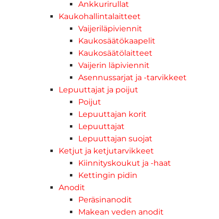
Ankkurirullat
Kaukohallintalaitteet
Vaijeriläpiviennit
Kaukosäätökaapelit
Kaukosäätölaitteet
Vaijerin läpiviennit
Asennussarjat ja -tarvikkeet
Lepuuttajat ja poijut
Poijut
Lepuuttajan korit
Lepuuttajat
Lepuuttajan suojat
Ketjut ja ketjutarvikkeet
Kiinnityskoukut ja -haat
Kettingin pidin
Anodit
Peräsinanodit
Makean veden anodit