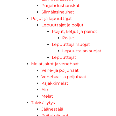
Purjehdushanskat
Silmälasinauhat
Poijut ja lepuuttajat
Lepuuttajat ja poijut
Poijut, ketjut ja painot
Poijut
Lepuuttajansuojat
Lepuuttajan suojat
Lepuuttajat
Melat, airot ja venehaat
Vene- ja poijuhaat
Venehaat ja poijuhaat
Kajakkimelat
Airot
Melat
Talvisäilytys
Jäänestäjä
Peitetelineet