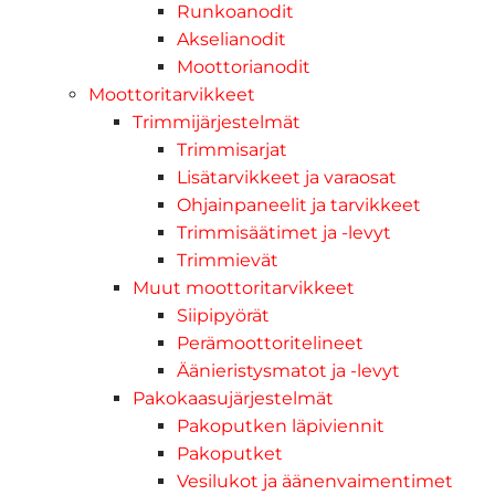
Runkoanodit
Akselianodit
Moottorianodit
Moottoritarvikkeet
Trimmijärjestelmät
Trimmisarjat
Lisätarvikkeet ja varaosat
Ohjainpaneelit ja tarvikkeet
Trimmisäätimet ja -levyt
Trimmievät
Muut moottoritarvikkeet
Siipipyörät
Perämoottoritelineet
Äänieristysmatot ja -levyt
Pakokaasujärjestelmät
Pakoputken läpiviennit
Pakoputket
Vesilukot ja äänenvaimentimet