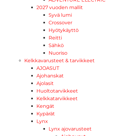
2027 vuoden mallit
Syvä lumi
Crossover
Hyötykäyttö
Reitti
Sähkö
Nuoriso
Kelkkavarusteet & tarvikkeet
AJOASUT
Ajohanskat
Ajolasit
Huoltotarvikkeet
Kelkkatarvikkeet
Kengät
Kypärät
Lynx
Lynx ajovarusteet