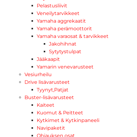
Pelastusliivit
Veneilytarvikkeet
Yamaha aggrekaatit
Yamaha perämoottorit
Yamaha varaosat & tarvikkeet
Jakohihnat
Sytytystulpat
Jääkaapit
Yamarin venevarusteet
Vesiurheilu
Drive lisävarusteet
Tyynyt,Patjat
Buster-lisävarusteet
Kaiteet
Kuomut & Peitteet
Kytkimet & Kytkinpaneeli
Navipaketit
Ohjauksen osat