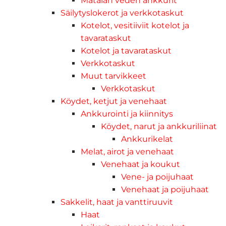
Matalan veden ankkurit
Säilytyslokerot ja verkkotaskut
Kotelot, vesitiiviit kotelot ja
tavarataskut
Kotelot ja tavarataskut
Verkkotaskut
Muut tarvikkeet
Verkkotaskut
Köydet, ketjut ja venehaat
Ankkurointi ja kiinnitys
Köydet, narut ja ankkuriliinat
Ankkurikelat
Melat, airot ja venehaat
Venehaat ja koukut
Vene- ja poijuhaat
Venehaat ja poijuhaat
Sakkelit, haat ja vanttiruuvit
Haat