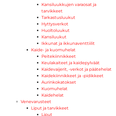
Kansiluukkujen varaosat ja
tarvikkeet
Tarkastusluukut
Hyttysverkot
Huoltoluukut
Kansiluukut
Ikkunat ja ikkunaventtiilit
Kaide- ja kuomuhelat
Peitekiinnikkeet
Keulakaiteet ja kaidepylväät
Kaidevaijerit, -verkot ja päätehelat
Kaidekiinnikkeet ja -pidikkeet
Aurinkokatokset
Kuomuhelat
Kaidehelat
Venevarusteet
Liput ja tarvikkeet
Liput