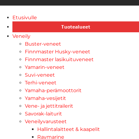
Etusivulle
Tuotealueet
Veneily
Buster-veneet
Finnmaster Husky-veneet
Finnmaster lasikuituveneet
Yamarin-veneet
Suvi-veneet
Terhi-veneet
Yamaha-perämoottorit
Yamaha-vesijetit
Vene- ja jettitrailerit
Savorak-laiturit
Veneilyvarusteet
Hallintalaitteet & kaapelit
Raymarine