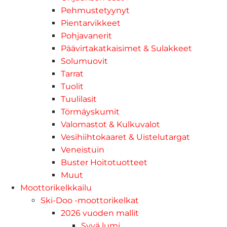
Pehmustetyynyt
Pientarvikkeet
Pohjavanerit
Päävirtakatkaisimet & Sulakkeet
Solumuovit
Tarrat
Tuolit
Tuulilasit
Törmäyskumit
Valomastot & Kulkuvalot
Vesihiihtokaaret & Uistelutargat
Veneistuin
Buster Hoitotuotteet
Muut
Moottorikelkkailu
Ski-Doo -moottorikelkat
2026 vuoden mallit
Syvä lumi