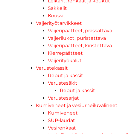
Leikarit, renkaat ja koukut
Sakkelit
Koussit
Vaijerityötarvikkeet
Vaijeripäätteet, prässättävä
Vaijerilukot, puristettava
Vaijeripäätteet, kiristettävä
Kierrepäätteet
Vaijerityökalut
Varustekassit
Reput ja kassit
Varustesäkit
Reput ja kassit
Varustesarjat
Kumiveneet ja vesiurheiluvälineet
Kumiveneet
SUP-laudat
Vesirenkaat