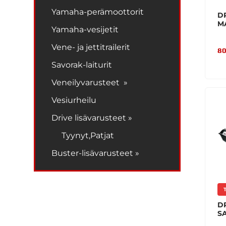
Yamaha-perämoottorit
D
M
Yamaha-vesijetit
Vene- ja jettitrailerit
80
Savorak-laiturit
Veneilyvarusteet »
Vesiurheilu
Drive lisävarusteet »
Tyynyt,Patjat
Buster-lisävarusteet »
DR
S