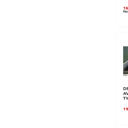
16
Nor
DR
A
T
19