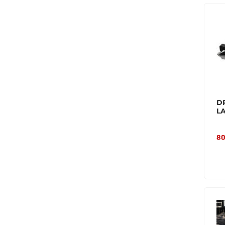
D
L
80