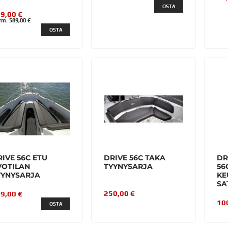
OSTA
9,00 €
m. 589,00 €
OSTA
IVE 56C ETU
DRIVE 56C TAKA
DR
VOTILAN
TYYNYSARJA
56
YYNYSARJA
KE
SA
250,00 €
9,00 €
10
OSTA