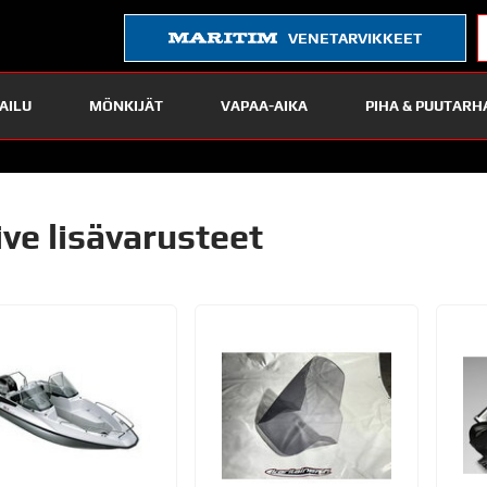
VENETARVIKKEET
AILU
MÖNKIJÄT
VAPAA-AIKA
PIHA & PUUTARH
ive lisävarusteet