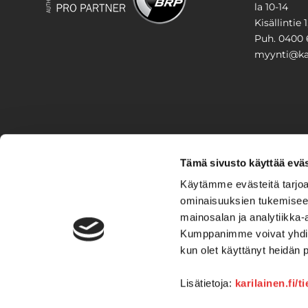
la 10-14
Kisällintie 
Puh. 0400 
myynti@kar
PIHA & 
Tämä sivusto käyttää eväs
Stiga
Käytämme evästeitä tarjoa
ominaisuuksien tukemisee
VAIHTO
mainosalan ja analytiikka-
Kumppanimme voivat yhdistää 
Veneet
Kelkat ja m
kun olet käyttänyt heidän 
Lisätietoja:
karilainen.fi/t