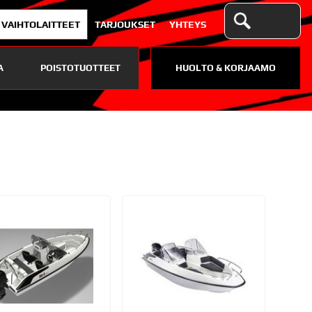
VAIHTOLAITTEET
TARJOUKSET
YHTEYS
A
POISTOTUOTTEET
HUOLTO & KORJAAMO