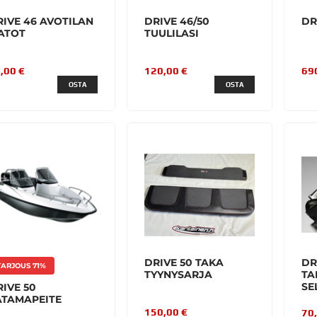
RIVE 46 AVOTILAN
DRIVE 46/50
DR
ATOT
TUULILASI
,00 €
120,00 €
69
OSTA
OSTA
DRIVE 50 TAKA
DR
TARJOUS 71%
TYYNYSARJA
TA
SE
IVE 50
ATAMAPEITE
150,00 €
70