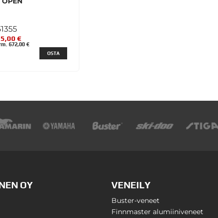
6 OPEN
1355
5,00 €
m. 672,00 €
OSTA
NEN OY
VENEILY
Buster-veneet
Finnmaster alumiiniveneet