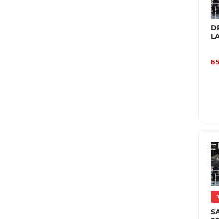
DR
L
65
S