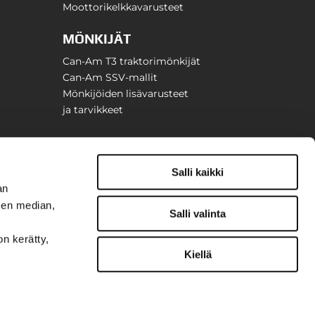
Moottorikelkkavarusteet
MÖNKIJÄT
Can-Am T3 traktorimönkijät
Can-Am SSV-mallit
Mönkijöiden lisävarusteet
ja tarvikkeet
Salli kaikki
an
sen median,
Salli valinta
on kerätty,
Kiellä
t