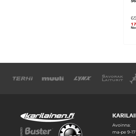
5
65
17
Nor
KARILAI
Avoinna:
ma-pe 9-17