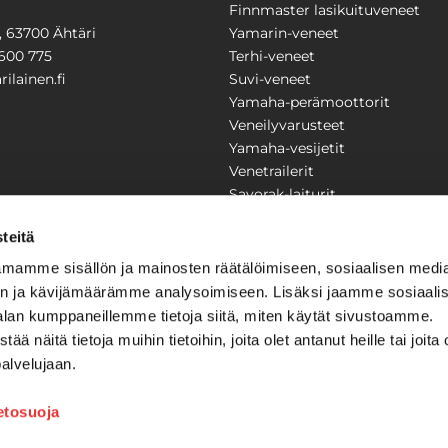
Finnmaster lasikuituveneet
1, 63700 Ähtäri
Yamarin-veneet
600 775
Terhi-veneet
ilainen.fi
Suvi-veneet
Yamaha-perämoottorit
Veneilyvarusteet
Yamaha-vesijetit
Venetrailerit
Savorak-laiturit
PUUTARHA
KARILAINEN
teitä
Yritysesittely
mamme sisällön ja mainosten räätälöimiseen, sosiaalisen medi
Yhteystiedot
n ja kävijämäärämme analysoimiseen. Lisäksi jaamme sosiaali
LAITTEET
Huolto ja korjaamo
alan kumppaneillemme tietoja siitä, miten käytät sivustoamme.
Ajankohtaista
näitä tietoja muihin tietoihin, joita olet antanut heille tai joita 
Tarjouspyyntö
önkijät
palvelujaan.
Toimitusehdot
Kilpailujen / arpajaisten säännö
ietosuoja
Tilauksen peruuttaminen