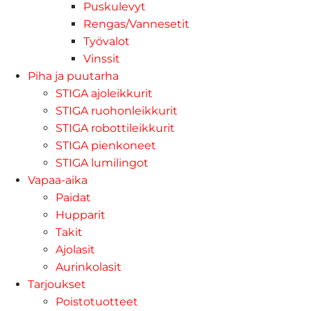
Puskulevyt
Rengas/Vannesetit
Työvalot
Vinssit
Piha ja puutarha
STIGA ajoleikkurit
STIGA ruohonleikkurit
STIGA robottileikkurit
STIGA pienkoneet
STIGA lumilingot
Vapaa-aika
Paidat
Hupparit
Takit
Ajolasit
Aurinkolasit
Tarjoukset
Poistotuotteet