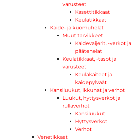
varusteet
Kasettitikkaat
Keulatikkaat
Kaide- ja kuomuhelat
Muut tarvikkeet
Kaidevaijerit, -verkot ja
päätehelat
Keulatikkaat, -tasot ja
varusteet
Keulakaiteet ja
kaidepylväät
Kansiluukut, ikkunat ja verhot
Luukut, hyttysverkot ja
rullaverhot
Kansiluukut
Hyttysverkot
Verhot
Venetikkaat