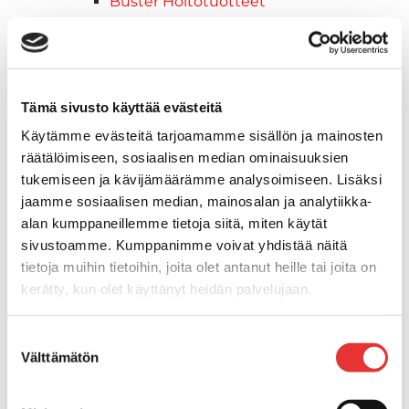
Buster Hoitotuotteet
Muut
Moottorikelkkailu
Ski-Doo -moottorikelkat
2026 vuoden mallit
Tämä sivusto käyttää evästeitä
Syvä lumi
Käytämme evästeitä tarjoamamme sisällön ja mainosten
Crossover
räätälöimiseen, sosiaalisen median ominaisuuksien
Reitti
tukemiseen ja kävijämäärämme analysoimiseen. Lisäksi
Hyötykäyttö
jaamme sosiaalisen median, mainosalan ja analytiikka-
Keskikokoiset
alan kumppaneillemme tietoja siitä, miten käytät
2027 vuoden mallit
sivustoamme. Kumppanimme voivat yhdistää näitä
Syvä lumi
tietoja muihin tietoihin, joita olet antanut heille tai joita on
Crossover
kerätty, kun olet käyttänyt heidän palvelujaan.
Reitti
Hyötykäyttö
Lisätietoja:
karilainen.fi/tietosuoja
Suostumuksen
Keskikokoiset
Välttämätön
valinta
Nuoriso
Lynx-moottorikelkat