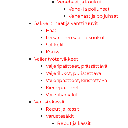
Venehaat ja koukut
Vene- ja poijuhaat
Venehaat ja poijuhaat
Sakkelit, haat ja vanttiruuvit
Haat
Leikarit, renkaat ja koukut
Sakkelit
Koussit
Vaijerityötarvikkeet
Vaijeripäätteet, prässättävä
Vaijerilukot, puristettava
Vaijeripäätteet, kiristettävä
Kierrepäätteet
Vaijerityökalut
Varustekassit
Reput ja kassit
Varustesäkit
Reput ja kassit