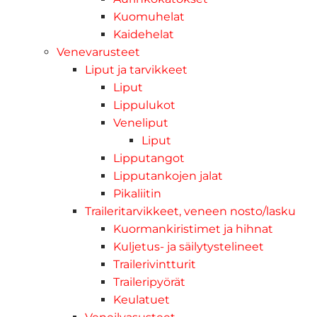
Kuomuhelat
Kaidehelat
Venevarusteet
Liput ja tarvikkeet
Liput
Lippulukot
Veneliput
Liput
Lipputangot
Lipputankojen jalat
Pikaliitin
Traileritarvikkeet, veneen nosto/lasku
Kuormankiristimet ja hihnat
Kuljetus- ja säilytystelineet
Trailerivintturit
Traileripyörät
Keulatuet