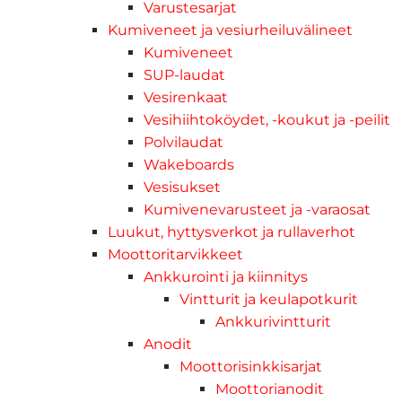
Varustesarjat
Kumiveneet ja vesiurheiluvälineet
Kumiveneet
SUP-laudat
Vesirenkaat
Vesihiihtoköydet, -koukut ja -peilit
Polvilaudat
Wakeboards
Vesisukset
Kumivenevarusteet ja -varaosat
Luukut, hyttysverkot ja rullaverhot
Moottoritarvikkeet
Ankkurointi ja kiinnitys
Vintturit ja keulapotkurit
Ankkurivintturit
Anodit
Moottorisinkkisarjat
Moottorianodit