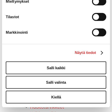
2026 vuoden mallit
Mieltymykset
Syvä lumi
Crossover
Tilastot
Hyötykäyttö
Reitti
ADVENTURE ELECTRIC
Markkinointi
2027 vuoden mallit
Syvä lumi
Crossover
Näytä tiedot
Hyötykäyttö
Reitti
Salli kaikki
Sähkö
Nuoriso
Kelkkavarusteet & tarvikkeet
Salli valinta
AJOASUT
Ajohanskat
Kiellä
Ajolasit
Huoltotarvikkeet