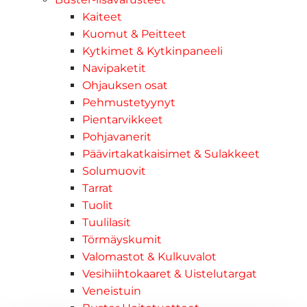
Kaiteet
Kuomut & Peitteet
Kytkimet & Kytkinpaneeli
Navipaketit
Ohjauksen osat
Pehmustetyynyt
Pientarvikkeet
Pohjavanerit
Päävirtakatkaisimet & Sulakkeet
Solumuovit
Tarrat
Tuolit
Tuulilasit
Törmäyskumit
Valomastot & Kulkuvalot
Vesihiihtokaaret & Uistelutargat
Veneistuin