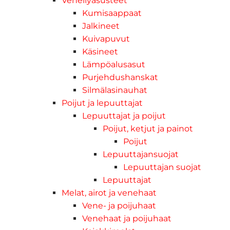
Veneilyasusteet
Kumisaappaat
Jalkineet
Kuivapuvut
Käsineet
Lämpöalusasut
Purjehdushanskat
Silmälasinauhat
Poijut ja lepuuttajat
Lepuuttajat ja poijut
Poijut, ketjut ja painot
Poijut
Lepuuttajansuojat
Lepuuttajan suojat
Lepuuttajat
Melat, airot ja venehaat
Vene- ja poijuhaat
Venehaat ja poijuhaat