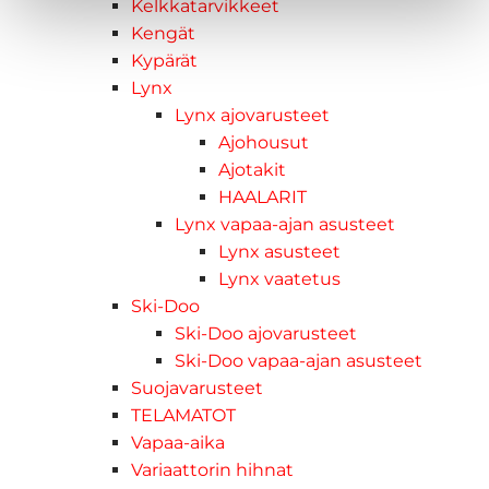
Kelkkatarvikkeet
Kengät
Kypärät
Lynx
Lynx ajovarusteet
Ajohousut
Ajotakit
HAALARIT
Lynx vapaa-ajan asusteet
Lynx asusteet
Lynx vaatetus
Ski-Doo
Ski-Doo ajovarusteet
Ski-Doo vapaa-ajan asusteet
Suojavarusteet
TELAMATOT
Vapaa-aika
Variaattorin hihnat