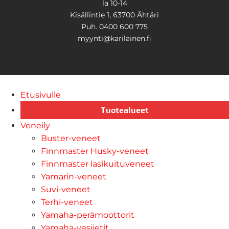
la 10-14
Kisällintie 1, 63700 Ähtäri
Puh. 0400 600 775
myynti@karilainen.fi
Etusivulle
Tuotealueet
Veneily
Buster-veneet
Finnmaster Husky-veneet
Finnmaster lasikuituveneet
Yamarin-veneet
Suvi-veneet
Terhi-veneet
Yamaha-perämoottorit
Yamaha-vesijetit