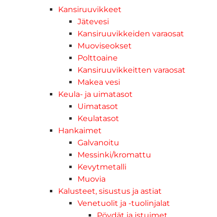
Kansiruuvikkeet
Jätevesi
Kansiruuvikkeiden varaosat
Muoviseokset
Polttoaine
Kansiruuvikkeitten varaosat
Makea vesi
Keula- ja uimatasot
Uimatasot
Keulatasot
Hankaimet
Galvanoitu
Messinki/kromattu
Kevytmetalli
Muovia
Kalusteet, sisustus ja astiat
Venetuolit ja -tuolinjalat
Pöydät ja istuimet