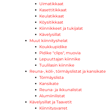
Uimatikkaat
Kasettitikkaat
Keulatikkaat
Köysitikkaat
Kiinnikkeet ja tukijalat
Kävelysillat
Muut kiinnityshelat
Koukkupidike
Pidike "clips", muovia
Lepuuttajan kiinnike
Tuulilasin kiinnike
Reuna-, köli-, törmäyslistat ja kansikate
Törmäyslista
Kansikate
Reuna- ja ikkunalistat
Alumiinilistat
Kävelysillat ja Taavetit
Kiinnitysvarret