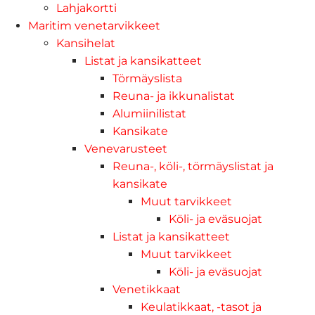
Lahjakortti
Maritim venetarvikkeet
Kansihelat
Listat ja kansikatteet
Törmäyslista
Reuna- ja ikkunalistat
Alumiinilistat
Kansikate
Venevarusteet
Reuna-, köli-, törmäyslistat ja
kansikate
Muut tarvikkeet
Köli- ja eväsuojat
Listat ja kansikatteet
Muut tarvikkeet
Köli- ja eväsuojat
Venetikkaat
Keulatikkaat, -tasot ja