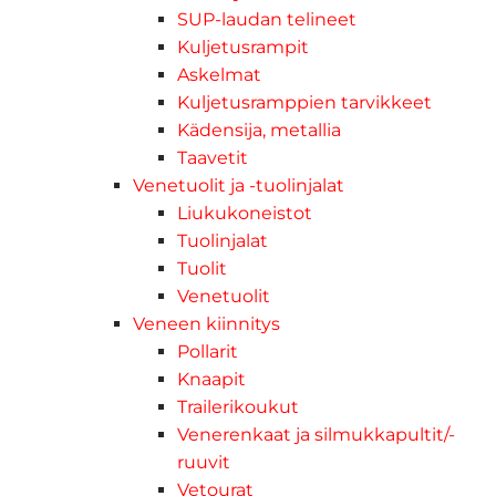
SUP-laudan telineet
Kuljetusrampit
Askelmat
Kuljetusramppien tarvikkeet
Kädensija, metallia
Taavetit
Venetuolit ja -tuolinjalat
Liukukoneistot
Tuolinjalat
Tuolit
Venetuolit
Veneen kiinnitys
Pollarit
Knaapit
Trailerikoukut
Venerenkaat ja silmukkapultit/-
ruuvit
Vetourat