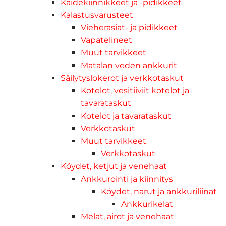
Kaidekiinnikkeet ja -pidikkeet
Kalastusvarusteet
Vieherasiat- ja pidikkeet
Vapatelineet
Muut tarvikkeet
Matalan veden ankkurit
Säilytyslokerot ja verkkotaskut
Kotelot, vesitiiviit kotelot ja
tavarataskut
Kotelot ja tavarataskut
Verkkotaskut
Muut tarvikkeet
Verkkotaskut
Köydet, ketjut ja venehaat
Ankkurointi ja kiinnitys
Köydet, narut ja ankkuriliinat
Ankkurikelat
Melat, airot ja venehaat