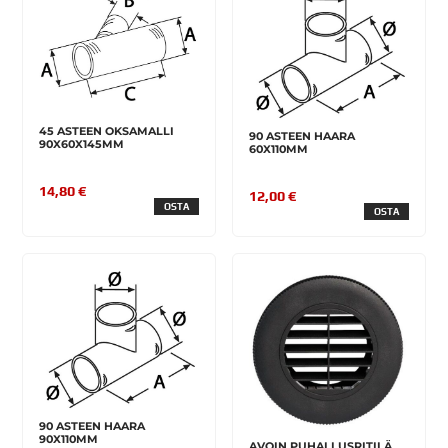
45 ASTEEN OKSAMALLI
90 ASTEEN HAARA
90X60X145MM
60X110MM
14,80 €
12,00 €
OSTA
OSTA
90 ASTEEN HAARA
90X110MM
AVOIN PUHALLUSRITILÄ