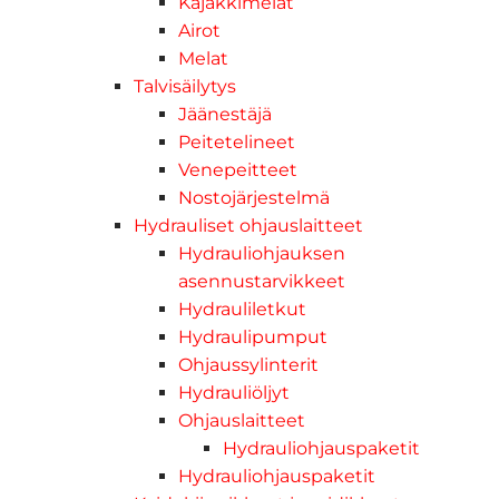
Kajakkimelat
Airot
Melat
Talvisäilytys
Jäänestäjä
Peitetelineet
Venepeitteet
Nostojärjestelmä
Hydrauliset ohjauslaitteet
Hydrauliohjauksen
asennustarvikkeet
Hydrauliletkut
Hydraulipumput
Ohjaussylinterit
Hydrauliöljyt
Ohjauslaitteet
Hydrauliohjauspaketit
Hydrauliohjauspaketit