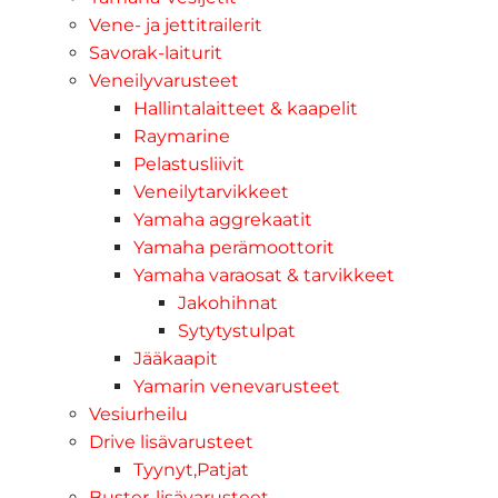
Vene- ja jettitrailerit
Savorak-laiturit
Veneilyvarusteet
Hallintalaitteet & kaapelit
Raymarine
Pelastusliivit
Veneilytarvikkeet
Yamaha aggrekaatit
Yamaha perämoottorit
Yamaha varaosat & tarvikkeet
Jakohihnat
Sytytystulpat
Jääkaapit
Yamarin venevarusteet
Vesiurheilu
Drive lisävarusteet
Tyynyt,Patjat
Buster-lisävarusteet