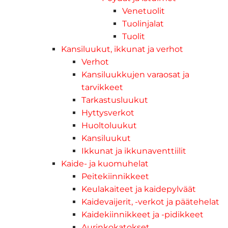
Venetuolit
Tuolinjalat
Tuolit
Kansiluukut, ikkunat ja verhot
Verhot
Kansiluukkujen varaosat ja
tarvikkeet
Tarkastusluukut
Hyttysverkot
Huoltoluukut
Kansiluukut
Ikkunat ja ikkunaventtiilit
Kaide- ja kuomuhelat
Peitekiinnikkeet
Keulakaiteet ja kaidepylväät
Kaidevaijerit, -verkot ja päätehelat
Kaidekiinnikkeet ja -pidikkeet
Aurinkokatokset