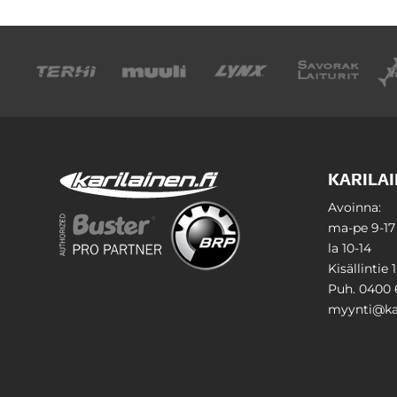
KARILAI
Avoinna:
ma-pe 9-17
la 10-14
Kisällintie 
Puh. 0400 
myynti@kar