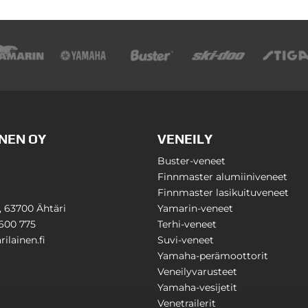
NEN OY
VENEILY
Buster-veneet
Finnmaster alumiiniveneet
Finnmaster lasikuituveneet
1, 63700 Ähtäri
Yamarin-veneet
600 775
Terhi-veneet
ilainen.fi
Suvi-veneet
Yamaha-perämoottorit
Veneilyvarusteet
Yamaha-vesijetit
Venetrailerit