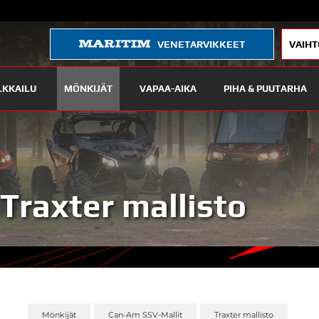
VENETARVIKKEET
VAIHT
LKKAILU
MÖNKIJÄT
VAPAA-AIKA
PIHA & PUUTARHA
Traxter mallisto
Mönkijät
Can-Am SSV-Mallit
Traxter mallisto