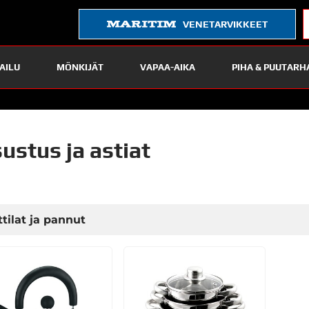
VENETARVIKKEET
AILU
MÖNKIJÄT
VAPAA-AIKA
PIHA & PUUTARH
sustus ja astiat
tilat ja pannut