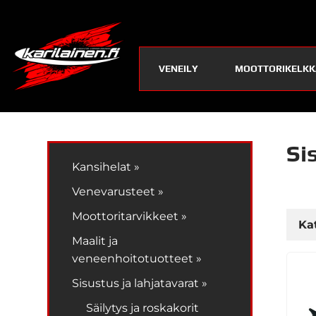
VENEILY
MOOTTORIKELKK
Si
Kansihelat »
Venevarusteet »
Moottoritarvikkeet »
Kat
Maalit ja
veneenhoitotuotteet »
Sisustus ja lahjatavarat »
Säilytys ja roskakorit