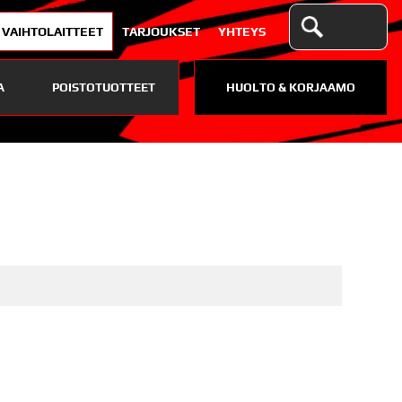
VAIHTOLAITTEET
TARJOUKSET
YHTEYS
A
POISTOTUOTTEET
HUOLTO & KORJAAMO