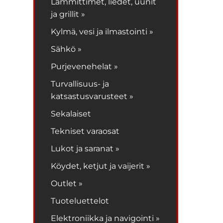
Lämmittimet, liedet, uunit
ja grillit »
Kylmä, vesi ja ilmastointi »
Sähkö »
Purjevenehelat »
Turvallisuus- ja
katsastusvarusteet »
Sekalaiset
Tekniset varaosat
Lukot ja saranat »
Köydet, ketjut ja vaijerit »
Outlet »
Tuoteluettelot
Elektroniikka ja navigointi »