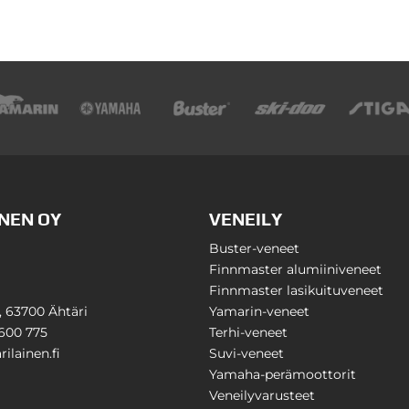
NEN OY
VENEILY
Buster-veneet
Finnmaster alumiiniveneet
Finnmaster lasikuituveneet
1, 63700 Ähtäri
Yamarin-veneet
600 775
Terhi-veneet
ilainen.fi
Suvi-veneet
Yamaha-perämoottorit
Veneilyvarusteet