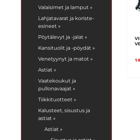
Valaisimet ja lamput »
Lahjatavarat ja koriste-
esineet »
Pöytälevyt ja -jalat »
V
VE
Kansituolit ja -pöydät »
Venetyynyt ja matot »
14
Astiat »
Vaatekoukut ja
pullonavaajat »
Tiikkituotteet »
Kalusteet, sisustus ja
astiat »
Astiat »