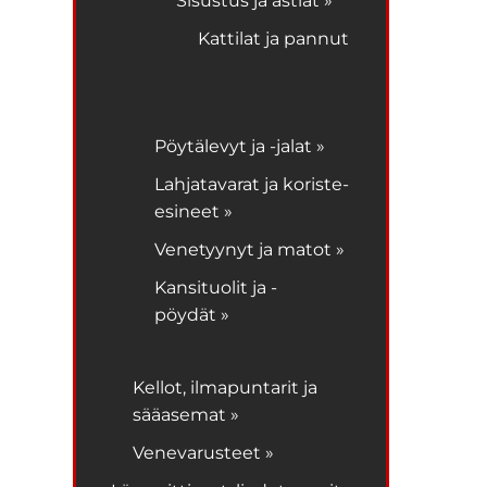
Sisustus ja astiat »
Kattilat ja pannut
Pöytälevyt ja -jalat »
Lahjatavarat ja koriste-
esineet »
Venetyynyt ja matot »
Kansituolit ja -
pöydät »
Kellot, ilmapuntarit ja
sääasemat »
Venevarusteet »