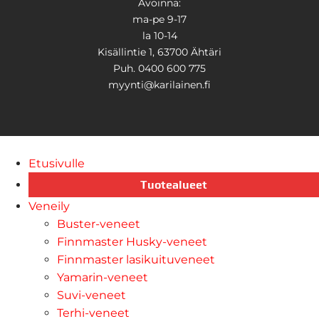
Avoinna:
ma-pe 9-17
la 10-14
Kisällintie 1, 63700 Ähtäri
Puh. 0400 600 775
myynti@karilainen.fi
Etusivulle
Tuotealueet
Veneily
Buster-veneet
Finnmaster Husky-veneet
Finnmaster lasikuituveneet
Yamarin-veneet
Suvi-veneet
Terhi-veneet