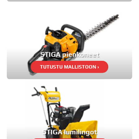
STIGA pienkoneet
STIGA lumilingot