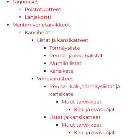
Tarjoukset
Poistotuotteet
Lahjakortti
Maritim venetarvikkeet
Kansihelat
Listat ja kansikatteet
Törmäyslista
Reuna- ja ikkunalistat
Alumiinilistat
Kansikate
Venevarusteet
Reuna-, köli-, törmäyslistat ja
kansikate
Muut tarvikkeet
Köli- ja eväsuojat
Listat ja kansikatteet
Muut tarvikkeet
Köli- ja eväsuojat