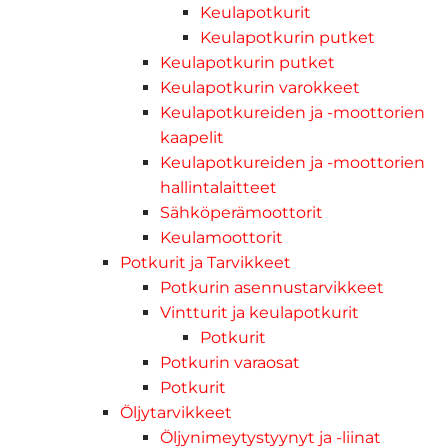
Keulapotkurit
Keulapotkurin putket
Keulapotkurin putket
Keulapotkurin varokkeet
Keulapotkureiden ja -moottorien
kaapelit
Keulapotkureiden ja -moottorien
hallintalaitteet
Sähköperämoottorit
Keulamoottorit
Potkurit ja Tarvikkeet
Potkurin asennustarvikkeet
Vintturit ja keulapotkurit
Potkurit
Potkurin varaosat
Potkurit
Öljytarvikkeet
Öljynimeytystyynyt ja -liinat