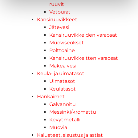
ruuvit
Vetourat
Kansiruuvikkeet
Jätevesi
Kansiruuvikkeiden varaosat
Muoviseokset
Polttoaine
Kansiruuvikkeitten varaosat
Makea vesi
Keula- ja uimatasot
Uimatasot
Keulatasot
Hankaimet
Galvanoitu
Messinki/kromattu
Kevytmetalli
Muovia
Kalusteet, sisustus ja astiat