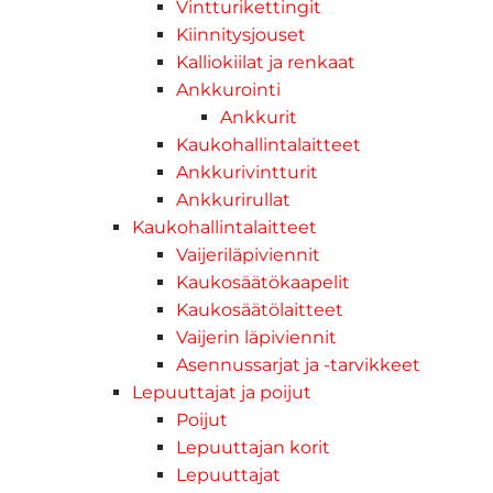
Vintturikettingit
Kiinnitysjouset
Kalliokiilat ja renkaat
Ankkurointi
Ankkurit
Kaukohallintalaitteet
Ankkurivintturit
Ankkurirullat
Kaukohallintalaitteet
Vaijeriläpiviennit
Kaukosäätökaapelit
Kaukosäätölaitteet
Vaijerin läpiviennit
Asennussarjat ja -tarvikkeet
Lepuuttajat ja poijut
Poijut
Lepuuttajan korit
Lepuuttajat