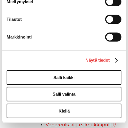
Mieltymykset
Kävelysillat ja Taavetit
Kiinnitysvarret
SUP-laudan telineet
Tilastot
Kuljetusrampit
Askelmat
Markkinointi
Kuljetusramppien tarvikkeet
Kädensija, metallia
Taavetit
Näytä tiedot
Venetuolit ja -tuolinjalat
Liukukoneistot
Tuolinjalat
Salli kaikki
Tuolit
Venetuolit
Salli valinta
Veneen kiinnitys
Pollarit
Knaapit
Kiellä
Trailerikoukut
Venerenkaat ja silmukkapultit/-