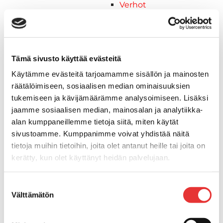
Verhot
Venetikkaat
Uimatikkaat
Kasettitikkaat
Keulatikkaat
Tämä sivusto käyttää evästeitä
Köysitikkaat
Käytämme evästeitä tarjoamamme sisällön ja mainosten
Kiinnikkeet ja tukijalat
räätälöimiseen, sosiaalisen median ominaisuuksien
Kävelysillat
tukemiseen ja kävijämäärämme analysoimiseen. Lisäksi
Muut kiinnityshelat
jaamme sosiaalisen median, mainosalan ja analytiikka-
Koukkupidike
alan kumppaneillemme tietoja siitä, miten käytät
Pidike "clips", muovia
sivustoamme. Kumppanimme voivat yhdistää näitä
Lepuuttajan kiinnike
tietoja muihin tietoihin, joita olet antanut heille tai joita on
Tuulilasin kiinnike
kerätty, kun olet käyttänyt heidän palvelujaan.
Reuna-, köli-, törmäyslistat ja kansikate
Törmäyslista
Lisätietoja:
karilainen.fi/tietosuoja
Suostumuksen
Kansikate
Välttämätön
valinta
Reuna- ja ikkunalistat
Alumiinilistat