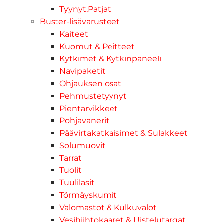
Tyynyt,Patjat
Buster-lisävarusteet
Kaiteet
Kuomut & Peitteet
Kytkimet & Kytkinpaneeli
Navipaketit
Ohjauksen osat
Pehmustetyynyt
Pientarvikkeet
Pohjavanerit
Päävirtakatkaisimet & Sulakkeet
Solumuovit
Tarrat
Tuolit
Tuulilasit
Törmäyskumit
Valomastot & Kulkuvalot
Vesihiihtokaaret & Uistelutargat