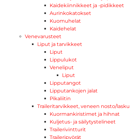
Kaidekiinnikkeet ja -pidikkeet
Aurinkokatokset
Kuomuhelat
Kaidehelat
Venevarusteet
Liput ja tarvikkeet
Liput
Lippulukot
Veneliput
Liput
Lipputangot
Lipputankojen jalat
Pikaliitin
Traileritarvikkeet, veneen nosto/lasku
Kuormankiristimet ja hihnat
Kuljetus- ja säilytystelineet
Trailerivintturit
Traileripyörät