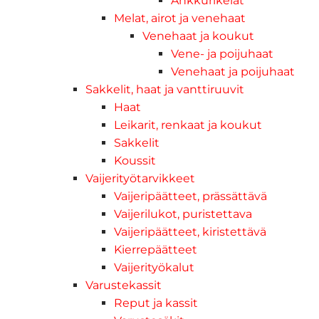
Ankkurikelat
Melat, airot ja venehaat
Venehaat ja koukut
Vene- ja poijuhaat
Venehaat ja poijuhaat
Sakkelit, haat ja vanttiruuvit
Haat
Leikarit, renkaat ja koukut
Sakkelit
Koussit
Vaijerityötarvikkeet
Vaijeripäätteet, prässättävä
Vaijerilukot, puristettava
Vaijeripäätteet, kiristettävä
Kierrepäätteet
Vaijerityökalut
Varustekassit
Reput ja kassit