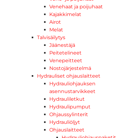
Venehaat ja poijuhaat
Kajakkimelat
Airot
Melat
Talvisäilytys
Jäänestäjä
Peitetelineet
Venepeitteet
Nostojärjestelmä
Hydrauliset ohjauslaitteet
Hydrauliohjauksen
asennustarvikkeet
Hydrauliletkut
Hydraulipumput
Ohjaussylinterit
Hydrauliöljyt
Ohjauslaitteet
Hydrauliohjauspaketit