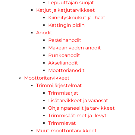
Lepuuttajan suojat
Ketjut ja ketjutarvikkeet
Kiinnityskoukut ja -haat
Kettingin pidin
Anodit
Peräsinanodit
Makean veden anodit
Runkoanodit
Akselianodit
Moottorianodit
Moottoritarvikkeet
Trimmijärjestelmät
Trimmisarjat
Lisätarvikkeet ja varaosat
Ohjainpaneelit ja tarvikkeet
Trimmisäätimet ja -levyt
Trimmievät
Muut moottoritarvikkeet