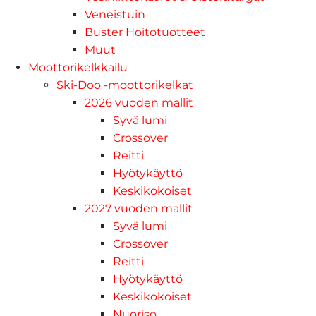
Veneistuin
Buster Hoitotuotteet
Muut
Moottorikelkkailu
Ski-Doo -moottorikelkat
2026 vuoden mallit
Syvä lumi
Crossover
Reitti
Hyötykäyttö
Keskikokoiset
2027 vuoden mallit
Syvä lumi
Crossover
Reitti
Hyötykäyttö
Keskikokoiset
Nuoriso