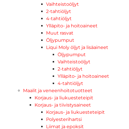
Vaihteistoöljyt
2-tahtiöljyt
4-tahtiöljyt
Ylläpito- ja hoitoaineet
Muut rasvat
Öljypumput
Liqui Moly öljyt ja lisäaineet
Öljypumput
Vaihteistoöljyt
2-tahtiöljyt
Ylläpito- ja hoitoaineet
4-tahtiöljyt
Maalit ja veneenhoitotuotteet
Korjaus- ja liukuesteteipit
Korjaus- ja tiivistysaineet
Korjaus- ja liukuesteteipit
Polyesterihartsi
Liimat ja epoksit