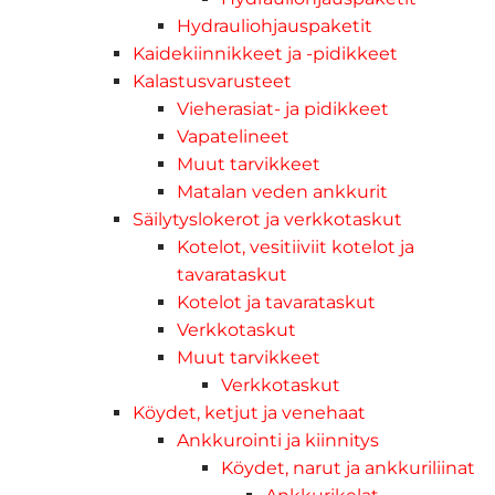
Hydrauliohjauspaketit
Kaidekiinnikkeet ja -pidikkeet
Kalastusvarusteet
Vieherasiat- ja pidikkeet
Vapatelineet
Muut tarvikkeet
Matalan veden ankkurit
Säilytyslokerot ja verkkotaskut
Kotelot, vesitiiviit kotelot ja
tavarataskut
Kotelot ja tavarataskut
Verkkotaskut
Muut tarvikkeet
Verkkotaskut
Köydet, ketjut ja venehaat
Ankkurointi ja kiinnitys
Köydet, narut ja ankkuriliinat