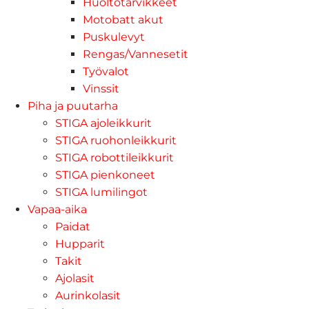
Huoltotarvikkeet
Motobatt akut
Puskulevyt
Rengas/Vannesetit
Työvalot
Vinssit
Piha ja puutarha
STIGA ajoleikkurit
STIGA ruohonleikkurit
STIGA robottileikkurit
STIGA pienkoneet
STIGA lumilingot
Vapaa-aika
Paidat
Hupparit
Takit
Ajolasit
Aurinkolasit