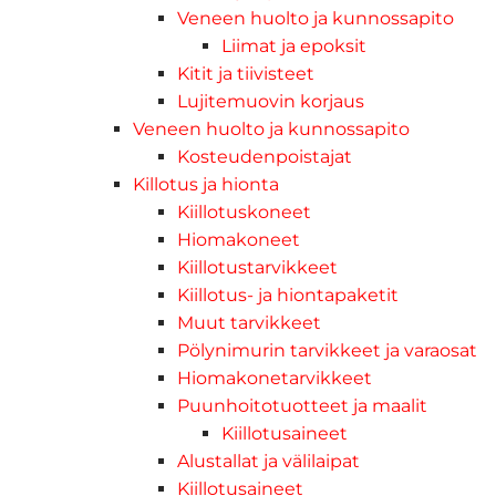
Veneen huolto ja kunnossapito
Liimat ja epoksit
Kitit ja tiivisteet
Lujitemuovin korjaus
Veneen huolto ja kunnossapito
Kosteudenpoistajat
Killotus ja hionta
Kiillotuskoneet
Hiomakoneet
Kiillotustarvikkeet
Kiillotus- ja hiontapaketit
Muut tarvikkeet
Pölynimurin tarvikkeet ja varaosat
Hiomakonetarvikkeet
Puunhoitotuotteet ja maalit
Kiillotusaineet
Alustallat ja välilaipat
Kiillotusaineet