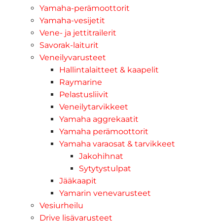
Yamaha-perämoottorit
Yamaha-vesijetit
Vene- ja jettitrailerit
Savorak-laiturit
Veneilyvarusteet
Hallintalaitteet & kaapelit
Raymarine
Pelastusliivit
Veneilytarvikkeet
Yamaha aggrekaatit
Yamaha perämoottorit
Yamaha varaosat & tarvikkeet
Jakohihnat
Sytytystulpat
Jääkaapit
Yamarin venevarusteet
Vesiurheilu
Drive lisävarusteet