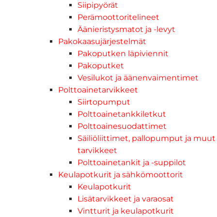
Siipipyörät
Perämoottoritelineet
Äänieristysmatot ja -levyt
Pakokaasujärjestelmät
Pakoputken läpiviennit
Pakoputket
Vesilukot ja äänenvaimentimet
Polttoainetarvikkeet
Siirtopumput
Polttoainetankkiletkut
Polttoainesuodattimet
Säiliöliittimet, pallopumput ja muut
tarvikkeet
Polttoainetankit ja -suppilot
Keulapotkurit ja sähkömoottorit
Keulapotkurit
Lisätarvikkeet ja varaosat
Vintturit ja keulapotkurit