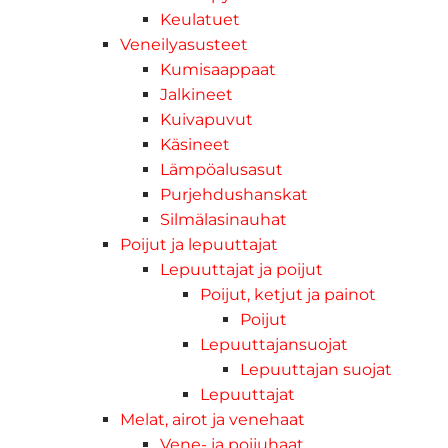
Keulatuet
Veneilyasusteet
Kumisaappaat
Jalkineet
Kuivapuvut
Käsineet
Lämpöalusasut
Purjehdushanskat
Silmälasinauhat
Poijut ja lepuuttajat
Lepuuttajat ja poijut
Poijut, ketjut ja painot
Poijut
Lepuuttajansuojat
Lepuuttajan suojat
Lepuuttajat
Melat, airot ja venehaat
Vene- ja poijuhaat