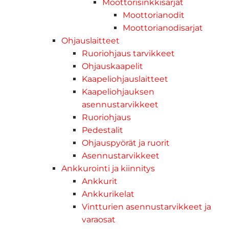
Moottorisinkkisarjat
Moottorianodit
Moottorianodisarjat
Ohjauslaitteet
Ruoriohjaus tarvikkeet
Ohjauskaapelit
Kaapeliohjauslaitteet
Kaapeliohjauksen
asennustarvikkeet
Ruoriohjaus
Pedestalit
Ohjauspyörät ja ruorit
Asennustarvikkeet
Ankkurointi ja kiinnitys
Ankkurit
Ankkurikelat
Vintturien asennustarvikkeet ja
varaosat