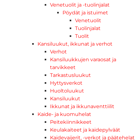
Venetuolit ja -tuolinjalat
Pöydät ja istuimet
Venetuolit
Tuolinjalat
Tuolit
Kansiluukut, ikkunat ja verhot
Verhot
Kansiluukkujen varaosat ja
tarvikkeet
Tarkastusluukut
Hyttysverkot
Huoltoluukut
Kansiluukut
Ikkunat ja ikkunaventtiilit
Kaide- ja kuomuhelat
Peitekiinnikkeet
Keulakaiteet ja kaidepylväät
Kaidevaijerit, -verkot ja päätehelat