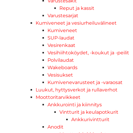
Varustesäkit
Reput ja kassit
Varustesarjat
Kumiveneet ja vesiurheiluvälineet
Kumiveneet
SUP-laudat
Vesirenkaat
Vesihiihtoköydet, -koukut ja -peilit
Polvilaudat
Wakeboards
Vesisukset
Kumivenevarusteet ja -varaosat
Luukut, hyttysverkot ja rullaverhot
Moottoritarvikkeet
Ankkurointi ja kiinnitys
Vintturit ja keulapotkurit
Ankkurivintturit
Anodit