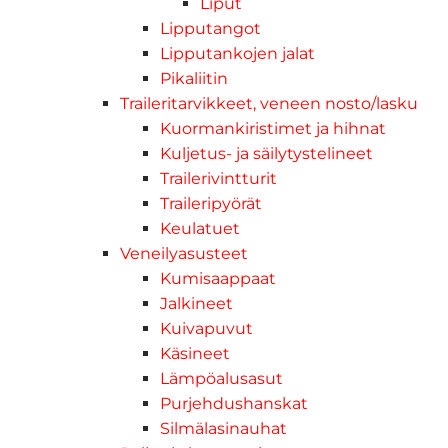
Liput
Lipputangot
Lipputankojen jalat
Pikaliitin
Traileritarvikkeet, veneen nosto/lasku
Kuormankiristimet ja hihnat
Kuljetus- ja säilytystelineet
Trailerivintturit
Traileripyörät
Keulatuet
Veneilyasusteet
Kumisaappaat
Jalkineet
Kuivapuvut
Käsineet
Lämpöalusasut
Purjehdushanskat
Silmälasinauhat