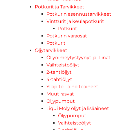
Potkurit ja Tarvikkeet
Potkurin asennustarvikkeet
Vintturit ja keulapotkurit
Potkurit
Potkurin varaosat
Potkurit
Öljytarvikkeet
Öljynimeytystyynyt ja -liinat
Vaihteistoöljyt
2-tahtiöljyt
4-tahtiöljyt
Ylläpito- ja hoitoaineet
Muut rasvat
Öljypumput
Liqui Moly öljyt ja lisäaineet
Öljypumput
Vaihteistoöljyt