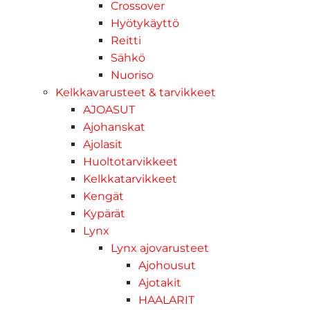
Crossover
Hyötykäyttö
Reitti
Sähkö
Nuoriso
Kelkkavarusteet & tarvikkeet
AJOASUT
Ajohanskat
Ajolasit
Huoltotarvikkeet
Kelkkatarvikkeet
Kengät
Kypärät
Lynx
Lynx ajovarusteet
Ajohousut
Ajotakit
HAALARIT