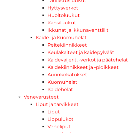
Tarkastusluukut
Hyttysverkot
Huoltoluukut
Kansiluukut
Ikkunat ja ikkunaventtiilit
Kaide- ja kuomuhelat
Peitekiinnikkeet
Keulakaiteet ja kaidepylväät
Kaidevaijerit, -verkot ja päätehelat
Kaidekiinnikkeet ja -pidikkeet
Aurinkokatokset
Kuomuhelat
Kaidehelat
Venevarusteet
Liput ja tarvikkeet
Liput
Lippulukot
Veneliput