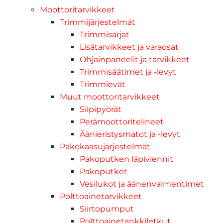
Moottoritarvikkeet
Trimmijärjestelmät
Trimmisarjat
Lisätarvikkeet ja varaosat
Ohjainpaneelit ja tarvikkeet
Trimmisäätimet ja -levyt
Trimmievät
Muut moottoritarvikkeet
Siipipyörät
Perämoottoritelineet
Äänieristysmatot ja -levyt
Pakokaasujärjestelmät
Pakoputken läpiviennit
Pakoputket
Vesilukot ja äänenvaimentimet
Polttoainetarvikkeet
Siirtopumput
Polttoainetankkiletkut