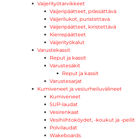
Vaijerityötarvikkeet
Vaijeripäätteet, prässättävä
Vaijerilukot, puristettava
Vaijeripäätteet, kiristettävä
Kierrepäätteet
Vaijerityökalut
Varustekassit
Reput ja kassit
Varustesäkit
Reput ja kassit
Varustesarjat
Kumiveneet ja vesiurheiluvälineet
Kumiveneet
SUP-laudat
Vesirenkaat
Vesihiihtoköydet, -koukut ja -peilit
Polvilaudat
Wakeboards