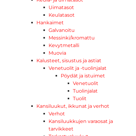
Uimatasot
Keulatasot
Hankaimet
Galvanoitu
Messinki/kromattu
Kevytmetalli
Muovia
Kalusteet, sisustus ja astiat
Venetuolit ja -tuolinjalat
Pöydät ja istuimet
Venetuolit
Tuolinjalat
Tuolit
Kansiluukut, ikkunat ja verhot
Verhot
Kansiluukkujen varaosat ja
tarvikkeet