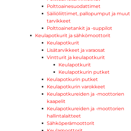
Polttoainesuodattimet
Säiliöliittimet, pallopumput ja muut
tarvikkeet
Polttoainetankit ja -suppilot
Keulapotkurit ja sähkömoottorit
Keulapotkurit
Lisätarvikkeet ja varaosat
Vintturit ja keulapotkurit
Keulapotkurit
Keulapotkurin putket
Keulapotkurin putket
Keulapotkurin varokkeet
Keulapotkureiden ja -moottorien
kaapelit
Keulapotkureiden ja -moottorien
hallintalaitteet
Sähköperämoottorit
Keulamoottorit