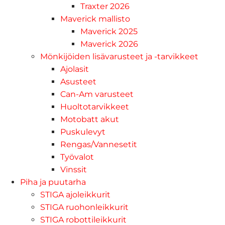
Traxter 2026
Maverick mallisto
Maverick 2025
Maverick 2026
Mönkijöiden lisävarusteet ja -tarvikkeet
Ajolasit
Asusteet
Can-Am varusteet
Huoltotarvikkeet
Motobatt akut
Puskulevyt
Rengas/Vannesetit
Työvalot
Vinssit
Piha ja puutarha
STIGA ajoleikkurit
STIGA ruohonleikkurit
STIGA robottileikkurit