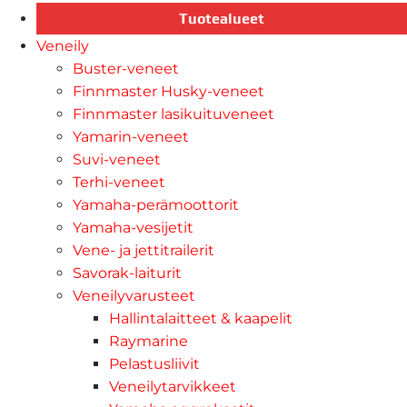
Tuotealueet
Veneily
Buster-veneet
Finnmaster Husky-veneet
Finnmaster lasikuituveneet
Yamarin-veneet
Suvi-veneet
Terhi-veneet
Yamaha-perämoottorit
Yamaha-vesijetit
Vene- ja jettitrailerit
Savorak-laiturit
Veneilyvarusteet
Hallintalaitteet & kaapelit
Raymarine
Pelastusliivit
Veneilytarvikkeet