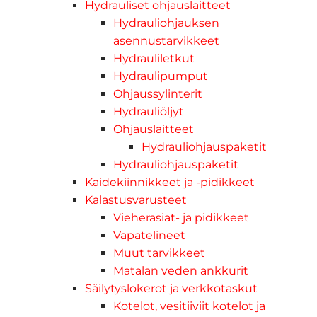
Hydrauliset ohjauslaitteet
Hydrauliohjauksen
asennustarvikkeet
Hydrauliletkut
Hydraulipumput
Ohjaussylinterit
Hydrauliöljyt
Ohjauslaitteet
Hydrauliohjauspaketit
Hydrauliohjauspaketit
Kaidekiinnikkeet ja -pidikkeet
Kalastusvarusteet
Vieherasiat- ja pidikkeet
Vapatelineet
Muut tarvikkeet
Matalan veden ankkurit
Säilytyslokerot ja verkkotaskut
Kotelot, vesitiiviit kotelot ja