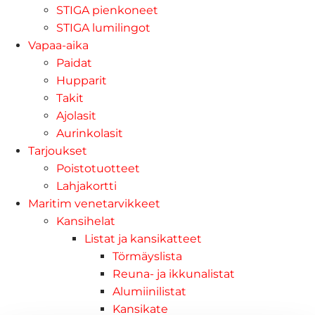
STIGA pienkoneet
STIGA lumilingot
Vapaa-aika
Paidat
Hupparit
Takit
Ajolasit
Aurinkolasit
Tarjoukset
Poistotuotteet
Lahjakortti
Maritim venetarvikkeet
Kansihelat
Listat ja kansikatteet
Törmäyslista
Reuna- ja ikkunalistat
Alumiinilistat
Kansikate