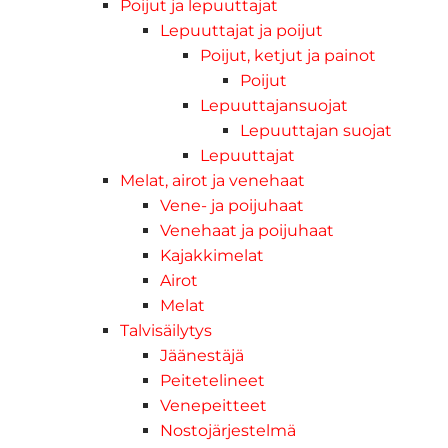
Poijut ja lepuuttajat
Lepuuttajat ja poijut
Poijut, ketjut ja painot
Poijut
Lepuuttajansuojat
Lepuuttajan suojat
Lepuuttajat
Melat, airot ja venehaat
Vene- ja poijuhaat
Venehaat ja poijuhaat
Kajakkimelat
Airot
Melat
Talvisäilytys
Jäänestäjä
Peitetelineet
Venepeitteet
Nostojärjestelmä