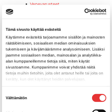
Venevarusteet
Reuna-, köli-, törmäyslistat ja
kansikate
Muut tarvikkeet
Köli- ja eväsuojat
Tämä sivusto käyttää evästeitä
Listat ja kansikatteet
Käytämme evästeitä tarjoamamme sisällön ja mainosten
Muut tarvikkeet
räätälöimiseen, sosiaalisen median ominaisuuksien
Köli- ja eväsuojat
tukemiseen ja kävijämäärämme analysoimiseen. Lisäksi
Venetikkaat
jaamme sosiaalisen median, mainosalan ja analytiikka-
Keulatikkaat, -tasot ja
alan kumppaneillemme tietoja siitä, miten käytät
varusteet
sivustoamme. Kumppanimme voivat yhdistää näitä
Kasettitikkaat
tietoja muihin tietoihin, joita olet antanut heille tai joita on
Keulatikkaat
kerätty, kun olet käyttänyt heidän palvelujaan.
Kaide- ja kuomuhelat
Lisätietoja:
karilainen.fi/tietosuoja
Muut tarvikkeet
Suostumuksen
Kaidevaijerit, -verkot ja
Välttämätön
valinta
päätehelat
Keulatikkaat, -tasot ja