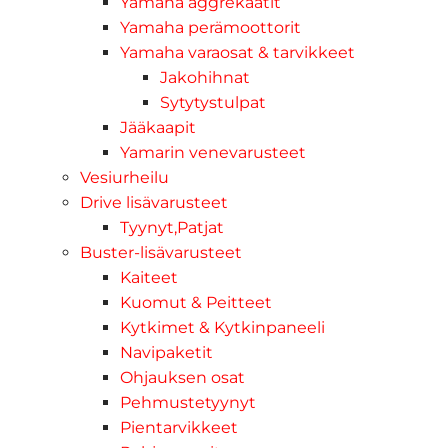
Yamaha aggrekaatit
Yamaha perämoottorit
Yamaha varaosat & tarvikkeet
Jakohihnat
Sytytystulpat
Jääkaapit
Yamarin venevarusteet
Vesiurheilu
Drive lisävarusteet
Tyynyt,Patjat
Buster-lisävarusteet
Kaiteet
Kuomut & Peitteet
Kytkimet & Kytkinpaneeli
Navipaketit
Ohjauksen osat
Pehmustetyynyt
Pientarvikkeet