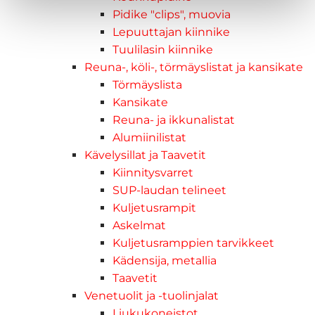
Pidike "clips", muovia
Lepuuttajan kiinnike
Tuulilasin kiinnike
Reuna-, köli-, törmäyslistat ja kansikate
Törmäyslista
Kansikate
Reuna- ja ikkunalistat
Alumiinilistat
Kävelysillat ja Taavetit
Kiinnitysvarret
SUP-laudan telineet
Kuljetusrampit
Askelmat
Kuljetusramppien tarvikkeet
Kädensija, metallia
Taavetit
Venetuolit ja -tuolinjalat
Liukukoneistot