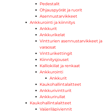
Pedestalit
Ohjauspyörät ja ruorit
Asennustarvikkeet
Ankkurointi ja kiinnitys
Ankkurit
Ankkurikelat
Vintturien asennustarvikkeet ja
varaosat
Vintturikettingit
Kiinnitysjouset
Kalliokiilat ja renkaat
Ankkurointi
Ankkurit
Kaukohallintalaitteet
Ankkurivintturit
Ankkurirullat
Kaukohallintalaitteet
Vaijeriläpiviennit