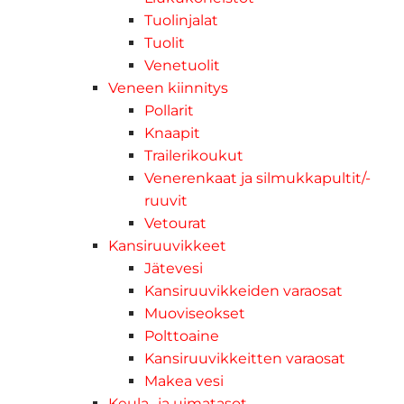
Tuolinjalat
Tuolit
Venetuolit
Veneen kiinnitys
Pollarit
Knaapit
Trailerikoukut
Venerenkaat ja silmukkapultit/-
ruuvit
Vetourat
Kansiruuvikkeet
Jätevesi
Kansiruuvikkeiden varaosat
Muoviseokset
Polttoaine
Kansiruuvikkeitten varaosat
Makea vesi
Keula- ja uimatasot