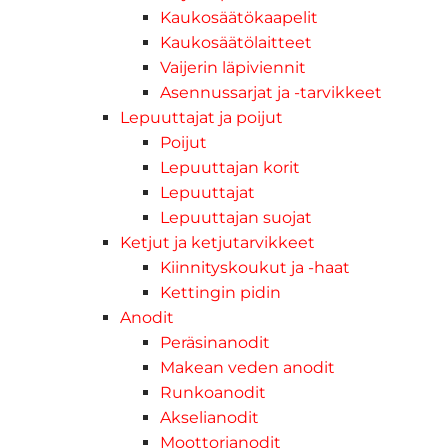
Kaukosäätökaapelit
Kaukosäätölaitteet
Vaijerin läpiviennit
Asennussarjat ja -tarvikkeet
Lepuuttajat ja poijut
Poijut
Lepuuttajan korit
Lepuuttajat
Lepuuttajan suojat
Ketjut ja ketjutarvikkeet
Kiinnityskoukut ja -haat
Kettingin pidin
Anodit
Peräsinanodit
Makean veden anodit
Runkoanodit
Akselianodit
Moottorianodit