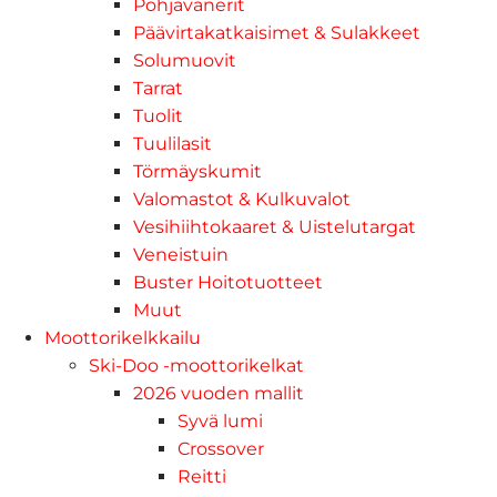
Pohjavanerit
Päävirtakatkaisimet & Sulakkeet
Solumuovit
Tarrat
Tuolit
Tuulilasit
Törmäyskumit
Valomastot & Kulkuvalot
Vesihiihtokaaret & Uistelutargat
Veneistuin
Buster Hoitotuotteet
Muut
Moottorikelkkailu
Ski-Doo -moottorikelkat
2026 vuoden mallit
Syvä lumi
Crossover
Reitti