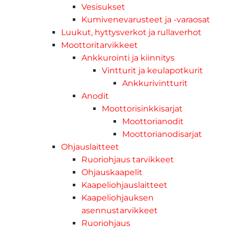
Vesisukset
Kumivenevarusteet ja -varaosat
Luukut, hyttysverkot ja rullaverhot
Moottoritarvikkeet
Ankkurointi ja kiinnitys
Vintturit ja keulapotkurit
Ankkurivintturit
Anodit
Moottorisinkkisarjat
Moottorianodit
Moottorianodisarjat
Ohjauslaitteet
Ruoriohjaus tarvikkeet
Ohjauskaapelit
Kaapeliohjauslaitteet
Kaapeliohjauksen
asennustarvikkeet
Ruoriohjaus