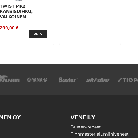
TWIST MK2
KANSISUIHKU,
VALKOINEN
299,00 €
OSTA
NEN OY
VENEILY
Buster-veneet
Finnmaster alumiiniveneet