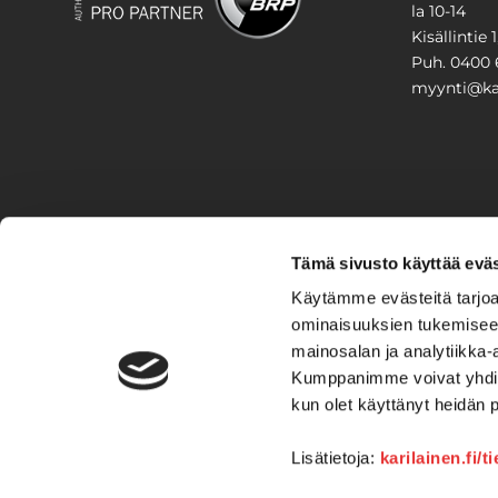
la 10-14
Kisällintie 
Puh. 0400 
myynti@kar
PIHA & 
Tämä sivusto käyttää eväs
Stiga
Käytämme evästeitä tarjoa
ominaisuuksien tukemisee
VAIHTO
mainosalan ja analytiikka-
Kumppanimme voivat yhdistää 
Veneet
Kelkat ja m
kun olet käyttänyt heidän 
Lisätietoja:
karilainen.fi/t