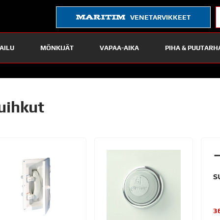
VENETARVIKKEET
AILU
MÖNKIJÄT
VAPAA-AIKA
PIHA & PUUTARH
uihkut
S
3