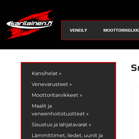
VENEILY
MOOTTORIKELKK
S
Kansihelat »
Venevarusteet »
Moottoritarvikkeet »
Maalit ja
veneenhoitotuotteet »
Sisustus ja lahjatavarat »
Lämmittimet, liedet, uunit ja