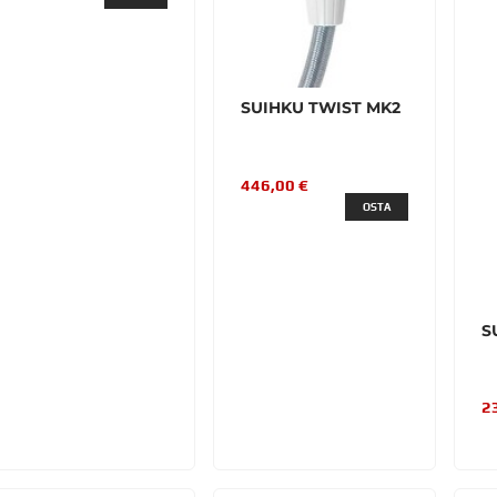
SUIHKU TWIST MK2
446,00 €
OSTA
S
2