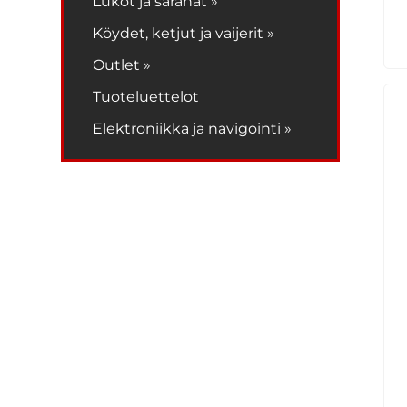
Lukot ja saranat »
Köydet, ketjut ja vaijerit »
Outlet »
Tuoteluettelot
Elektroniikka ja navigointi »