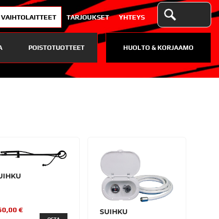
VAIHTOLAITTEET
TARJOUKSET
YHTEYS
A
POISTOTUOTTEET
HUOLTO & KORJAAMO
UIHKU
60,00 €
SUIHKU