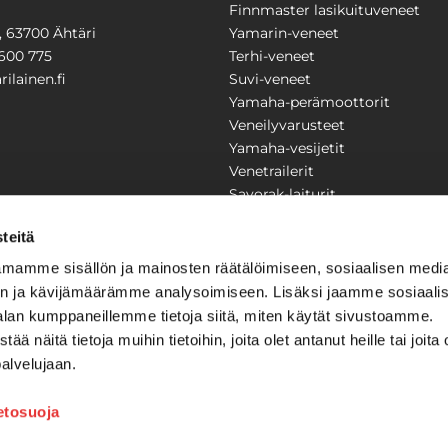
Finnmaster lasikuituveneet
1, 63700 Ähtäri
Yamarin-veneet
600 775
Terhi-veneet
ilainen.fi
Suvi-veneet
Yamaha-perämoottorit
Veneilyvarusteet
Yamaha-vesijetit
Venetrailerit
Savorak-laiturit
PUUTARHA
KARILAINEN
teitä
Yritysesittely
mamme sisällön ja mainosten räätälöimiseen, sosiaalisen medi
Yhteystiedot
n ja kävijämäärämme analysoimiseen. Lisäksi jaamme sosiaali
LAITTEET
Huolto ja korjaamo
alan kumppaneillemme tietoja siitä, miten käytät sivustoamme.
Ajankohtaista
näitä tietoja muihin tietoihin, joita olet antanut heille tai joita 
Tarjouspyyntö
önkijät
palvelujaan.
Toimitusehdot
Kilpailujen / arpajaisten säännö
ietosuoja
Tilauksen peruuttaminen