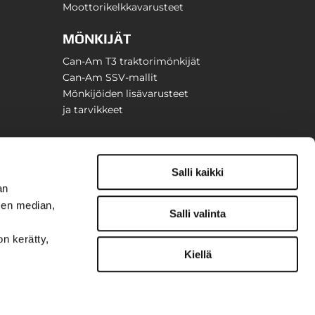
Moottorikelkkavarusteet
MÖNKIJÄT
Can-Am T3 traktorimönkijät
Can-Am SSV-mallit
Mönkijöiden lisävarusteet
ja tarvikkeet
Salli kaikki
an
sen median,
Salli valinta
on kerätty,
Kiellä
t