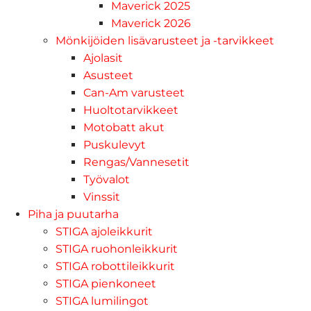
Maverick 2025
Maverick 2026
Mönkijöiden lisävarusteet ja -tarvikkeet
Ajolasit
Asusteet
Can-Am varusteet
Huoltotarvikkeet
Motobatt akut
Puskulevyt
Rengas/Vannesetit
Työvalot
Vinssit
Piha ja puutarha
STIGA ajoleikkurit
STIGA ruohonleikkurit
STIGA robottileikkurit
STIGA pienkoneet
STIGA lumilingot