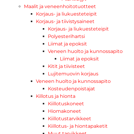
Maalit ja veneenhoitotuotteet
Korjaus- ja liukuesteteipit
Korjaus- ja tiivistysaineet
Korjaus- ja liukuesteteipit
Polyesterihartsi
Liimat ja epoksit
Veneen huolto ja kunnossapito
Liimat ja epoksit
Kitit ja tiivisteet
Lujitemuovin korjaus
Veneen huolto ja kunnossapito
Kosteudenpoistajat
Killotus ja hionta
Kiillotuskoneet
Hiomakoneet
Kiillotustarvikkeet
Kiillotus- ja hiontapaketit
Muut tarvikkeet