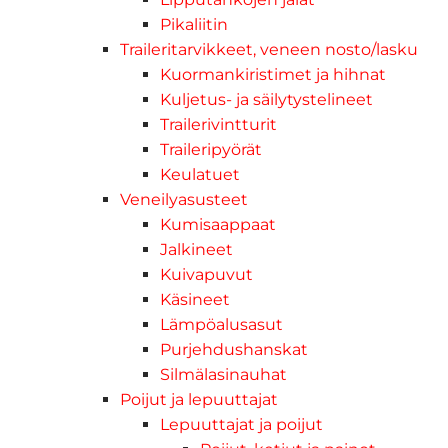
Pikaliitin
Traileritarvikkeet, veneen nosto/lasku
Kuormankiristimet ja hihnat
Kuljetus- ja säilytystelineet
Trailerivintturit
Traileripyörät
Keulatuet
Veneilyasusteet
Kumisaappaat
Jalkineet
Kuivapuvut
Käsineet
Lämpöalusasut
Purjehdushanskat
Silmälasinauhat
Poijut ja lepuuttajat
Lepuuttajat ja poijut