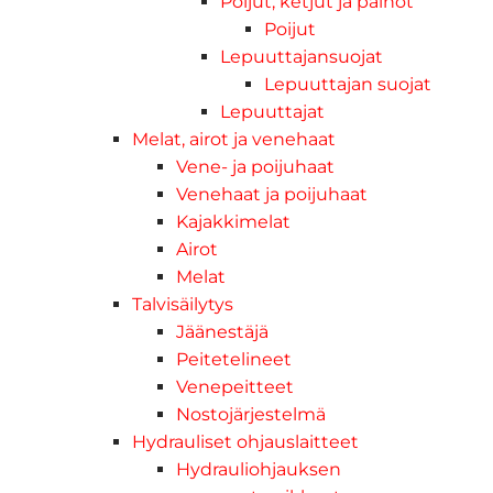
Poijut, ketjut ja painot
Poijut
Lepuuttajansuojat
Lepuuttajan suojat
Lepuuttajat
Melat, airot ja venehaat
Vene- ja poijuhaat
Venehaat ja poijuhaat
Kajakkimelat
Airot
Melat
Talvisäilytys
Jäänestäjä
Peitetelineet
Venepeitteet
Nostojärjestelmä
Hydrauliset ohjauslaitteet
Hydrauliohjauksen