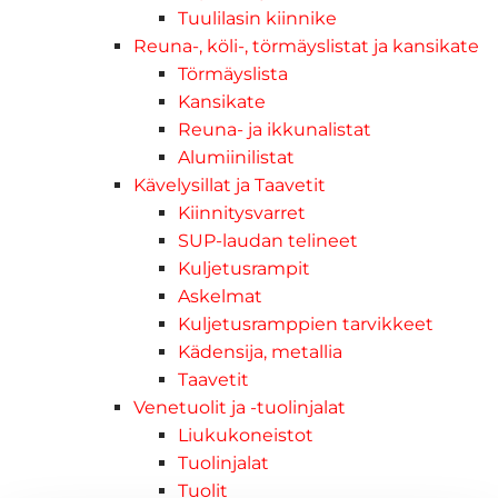
Tuulilasin kiinnike
Reuna-, köli-, törmäyslistat ja kansikate
Törmäyslista
Kansikate
Reuna- ja ikkunalistat
Alumiinilistat
Kävelysillat ja Taavetit
Kiinnitysvarret
SUP-laudan telineet
Kuljetusrampit
Askelmat
Kuljetusramppien tarvikkeet
Kädensija, metallia
Taavetit
Venetuolit ja -tuolinjalat
Liukukoneistot
Tuolinjalat
Tuolit