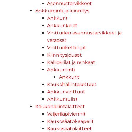
Asennustarvikkeet
Ankkurointi ja kiinnitys
Ankkurit
Ankkurikelat
Vintturien asennustarvikkeet ja
varaosat
Vintturikettingit
Kiinnitysjouset
Kalliokiilat ja renkaat
Ankkurointi
Ankkurit
Kaukohallintalaitteet
Ankkurivintturit
Ankkurirullat
Kaukohallintalaitteet
Vaijeriläpiviennit
Kaukosäätökaapelit
Kaukosäätölaitteet