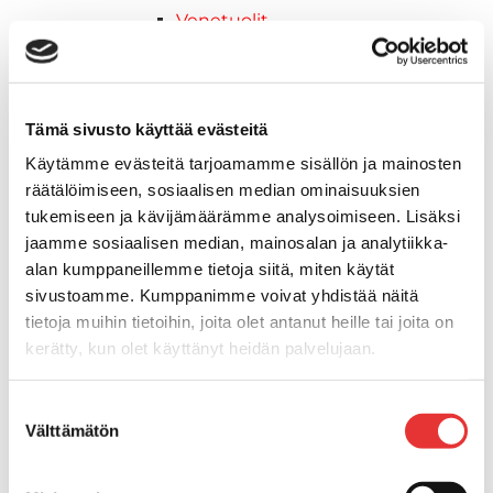
Venetuolit
Veneen kiinnitys
Pollarit
Knaapit
Tämä sivusto käyttää evästeitä
Trailerikoukut
Venerenkaat ja silmukkapultit/-
Käytämme evästeitä tarjoamamme sisällön ja mainosten
ruuvit
räätälöimiseen, sosiaalisen median ominaisuuksien
Vetourat
tukemiseen ja kävijämäärämme analysoimiseen. Lisäksi
Kansiruuvikkeet
jaamme sosiaalisen median, mainosalan ja analytiikka-
Jätevesi
alan kumppaneillemme tietoja siitä, miten käytät
Kansiruuvikkeiden varaosat
sivustoamme. Kumppanimme voivat yhdistää näitä
tietoja muihin tietoihin, joita olet antanut heille tai joita on
Muoviseokset
kerätty, kun olet käyttänyt heidän palvelujaan.
Polttoaine
Kansiruuvikkeitten varaosat
Lisätietoja:
karilainen.fi/tietosuoja
Makea vesi
Suostumuksen
Välttämätön
Keula- ja uimatasot
valinta
Uimatasot
Keulatasot