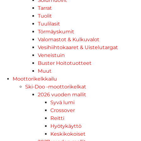
Solumuovit
Tarrat
Tuolit
Tuulilasit
Törmäyskumit
Valomastot & Kulkuvalot
Vesihiihtokaaret & Uistelutargat
Veneistuin
Buster Hoitotuotteet
Muut
Moottorikelkkailu
Ski-Doo -moottorikelkat
2026 vuoden mallit
Syvä lumi
Crossover
Reitti
Hyötykäyttö
Keskikokoiset