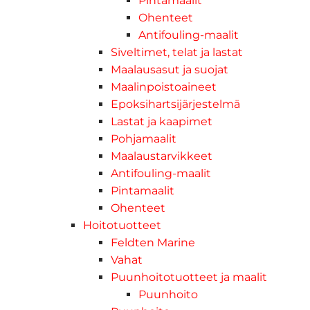
Pintamaalit
Ohenteet
Antifouling-maalit
Siveltimet, telat ja lastat
Maalausasut ja suojat
Maalinpoistoaineet
Epoksihartsijärjestelmä
Lastat ja kaapimet
Pohjamaalit
Maalaustarvikkeet
Antifouling-maalit
Pintamaalit
Ohenteet
Hoitotuotteet
Feldten Marine
Vahat
Puunhoitotuotteet ja maalit
Puunhoito