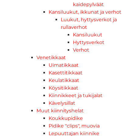
kaidepylväät
Kansiluukut, ikkunat ja verhot
Luukut, hyttysverkot ja
rullaverhot
Kansiluukut
Hyttysverkot
Verhot
Venetikkaat
Uimatikkaat
Kasettitikkaat
Keulatikkaat
Köysitikkaat
Kiinnikkeet ja tukijalat
Kävelysillat
Muut kiinnityshelat
Koukkupidike
Pidike "clips", muovia
Lepuuttajan kiinnike