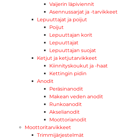
Vaijerin läpiviennit
Asennussarjat ja -tarvikkeet
Lepuuttajat ja poijut
Poijut
Lepuuttajan korit
Lepuuttajat
Lepuuttajan suojat
Ketjut ja ketjutarvikkeet
Kiinnityskoukut ja -haat
Kettingin pidin
Anodit
Peräsinanodit
Makean veden anodit
Runkoanodit
Akselianodit
Moottorianodit
Moottoritarvikkeet
Trimmijärjestelmät