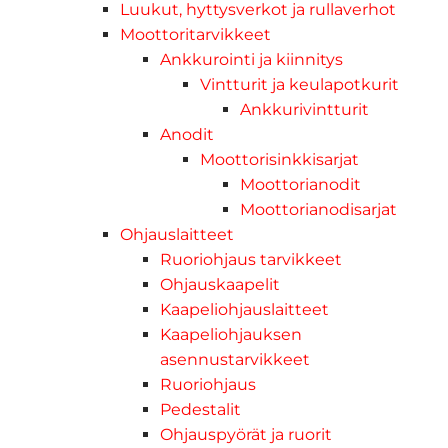
Luukut, hyttysverkot ja rullaverhot
Moottoritarvikkeet
Ankkurointi ja kiinnitys
Vintturit ja keulapotkurit
Ankkurivintturit
Anodit
Moottorisinkkisarjat
Moottorianodit
Moottorianodisarjat
Ohjauslaitteet
Ruoriohjaus tarvikkeet
Ohjauskaapelit
Kaapeliohjauslaitteet
Kaapeliohjauksen
asennustarvikkeet
Ruoriohjaus
Pedestalit
Ohjauspyörät ja ruorit