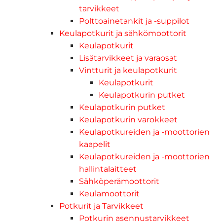
tarvikkeet
Polttoainetankit ja -suppilot
Keulapotkurit ja sähkömoottorit
Keulapotkurit
Lisätarvikkeet ja varaosat
Vintturit ja keulapotkurit
Keulapotkurit
Keulapotkurin putket
Keulapotkurin putket
Keulapotkurin varokkeet
Keulapotkureiden ja -moottorien
kaapelit
Keulapotkureiden ja -moottorien
hallintalaitteet
Sähköperämoottorit
Keulamoottorit
Potkurit ja Tarvikkeet
Potkurin asennustarvikkeet