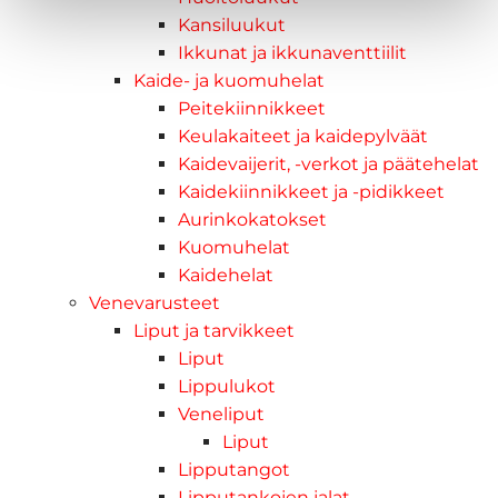
Kansiluukut
Ikkunat ja ikkunaventtiilit
Kaide- ja kuomuhelat
Peitekiinnikkeet
Keulakaiteet ja kaidepylväät
Kaidevaijerit, -verkot ja päätehelat
Kaidekiinnikkeet ja -pidikkeet
Aurinkokatokset
Kuomuhelat
Kaidehelat
Venevarusteet
Liput ja tarvikkeet
Liput
Lippulukot
Veneliput
Liput
Lipputangot
Lipputankojen jalat