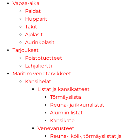
Vapaa-aika
Paidat
Hupparit
Takit
Ajolasit
Aurinkolasit
Tarjoukset
Poistotuotteet
Lahjakortti
Maritim venetarvikkeet
Kansihelat
Listat ja kansikatteet
Törmäyslista
Reuna- ja ikkunalistat
Alumiinilistat
Kansikate
Venevarusteet
Reuna-, köli-, törmäyslistat ja