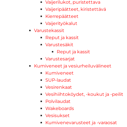
Vaijerilukot, puristettava
Vaijeripäätteet, kiristettävä
Kierrepäätteet
Vaijerityökalut
Varustekassit
Reput ja kassit
Varustesäkit
Reput ja kassit
Varustesarjat
Kumiveneet ja vesiurheiluvälineet
Kumiveneet
SUP-laudat
Vesirenkaat
Vesihiihtoköydet, -koukut ja -peilit
Polvilaudat
Wakeboards
Vesisukset
Kumivenevarusteet ja -varaosat