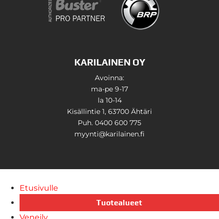
KARILAINEN OY
Avoinna:
ma-pe 9-17
la 10-14
Kisällintie 1, 63700 Ähtäri
Puh. 0400 600 775
myynti@karilainen.fi
Etusivulle
Tuotealueet
Veneily