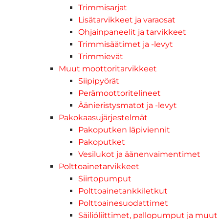
Trimmisarjat
Lisätarvikkeet ja varaosat
Ohjainpaneelit ja tarvikkeet
Trimmisäätimet ja -levyt
Trimmievät
Muut moottoritarvikkeet
Siipipyörät
Perämoottoritelineet
Äänieristysmatot ja -levyt
Pakokaasujärjestelmät
Pakoputken läpiviennit
Pakoputket
Vesilukot ja äänenvaimentimet
Polttoainetarvikkeet
Siirtopumput
Polttoainetankkiletkut
Polttoainesuodattimet
Säiliöliittimet, pallopumput ja muut