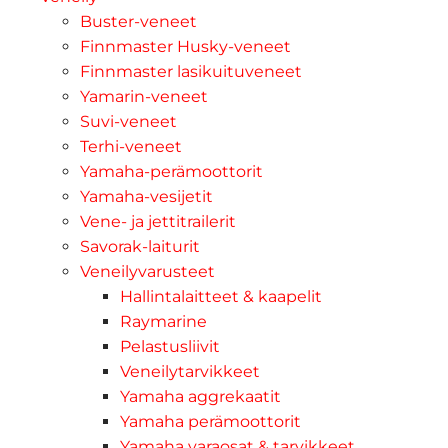
Buster-veneet
Finnmaster Husky-veneet
Finnmaster lasikuituveneet
Yamarin-veneet
Suvi-veneet
Terhi-veneet
Yamaha-perämoottorit
Yamaha-vesijetit
Vene- ja jettitrailerit
Savorak-laiturit
Veneilyvarusteet
Hallintalaitteet & kaapelit
Raymarine
Pelastusliivit
Veneilytarvikkeet
Yamaha aggrekaatit
Yamaha perämoottorit
Yamaha varaosat & tarvikkeet