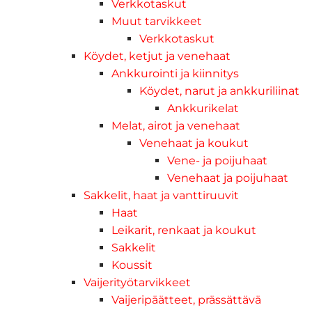
Verkkotaskut
Muut tarvikkeet
Verkkotaskut
Köydet, ketjut ja venehaat
Ankkurointi ja kiinnitys
Köydet, narut ja ankkuriliinat
Ankkurikelat
Melat, airot ja venehaat
Venehaat ja koukut
Vene- ja poijuhaat
Venehaat ja poijuhaat
Sakkelit, haat ja vanttiruuvit
Haat
Leikarit, renkaat ja koukut
Sakkelit
Koussit
Vaijerityötarvikkeet
Vaijeripäätteet, prässättävä