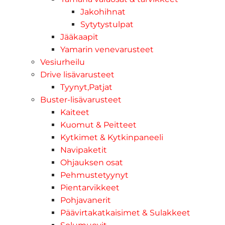
Jakohihnat
Sytytystulpat
Jääkaapit
Yamarin venevarusteet
Vesiurheilu
Drive lisävarusteet
Tyynyt,Patjat
Buster-lisävarusteet
Kaiteet
Kuomut & Peitteet
Kytkimet & Kytkinpaneeli
Navipaketit
Ohjauksen osat
Pehmustetyynyt
Pientarvikkeet
Pohjavanerit
Päävirtakatkaisimet & Sulakkeet