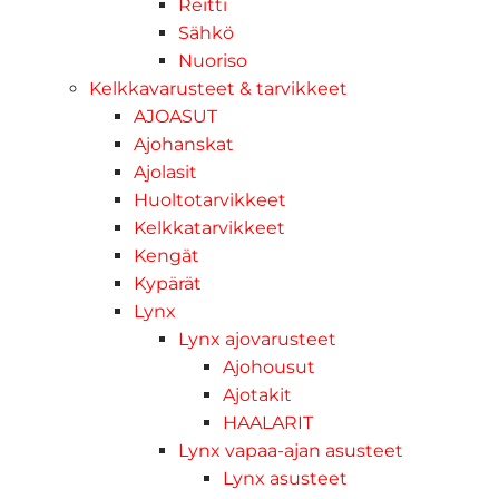
Reitti
Sähkö
Nuoriso
Kelkkavarusteet & tarvikkeet
AJOASUT
Ajohanskat
Ajolasit
Huoltotarvikkeet
Kelkkatarvikkeet
Kengät
Kypärät
Lynx
Lynx ajovarusteet
Ajohousut
Ajotakit
HAALARIT
Lynx vapaa-ajan asusteet
Lynx asusteet