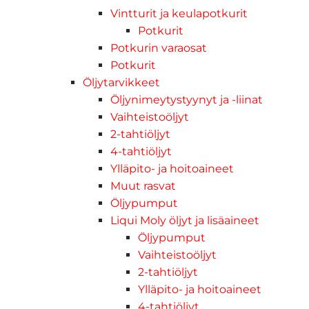
Vintturit ja keulapotkurit
Potkurit
Potkurin varaosat
Potkurit
Öljytarvikkeet
Öljynimeytystyynyt ja -liinat
Vaihteistoöljyt
2-tahtiöljyt
4-tahtiöljyt
Ylläpito- ja hoitoaineet
Muut rasvat
Öljypumput
Liqui Moly öljyt ja lisäaineet
Öljypumput
Vaihteistoöljyt
2-tahtiöljyt
Ylläpito- ja hoitoaineet
4-tahtiöljyt