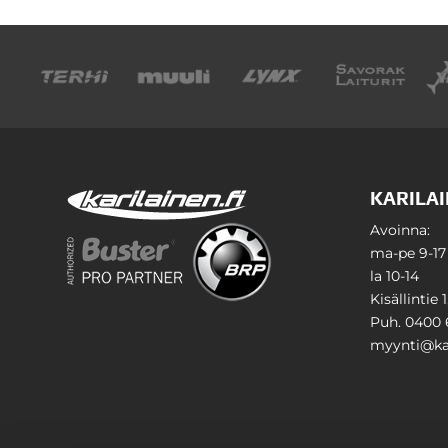
KARILAI
Avoinna:
ma-pe 9-17
la 10-14
Kisällintie 
Puh. 0400 
myynti@kar