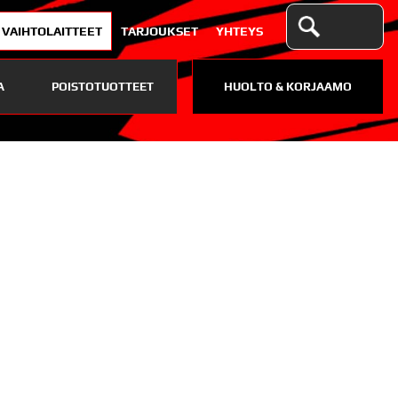
VAIHTOLAITTEET
TARJOUKSET
YHTEYS
A
POISTOTUOTTEET
HUOLTO & KORJAAMO