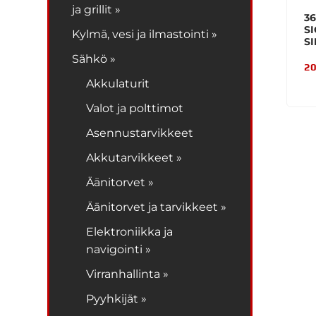
ja grillit »
36
S
Kylmä, vesi ja ilmastointi »
S
Sähkö »
20
Akkulaturit
Valot ja polttimot
Asennustarvikkeet
Akkutarvikkeet »
Äänitorvet »
Äänitorvet ja tarvikkeet »
Elektroniikka ja
navigointi »
Virranhallinta »
Pyyhkijät »