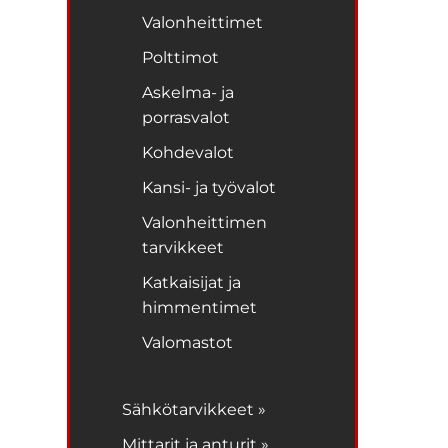
Valonheittimet
Polttimot
Askelma- ja
porrasvalot
Kohdevalot
Kansi- ja työvalot
Valonheittimen
tarvikkeet
Katkaisijat ja
himmentimet
Valomastot
Sähkötarvikkeet »
Mittarit ja anturit »