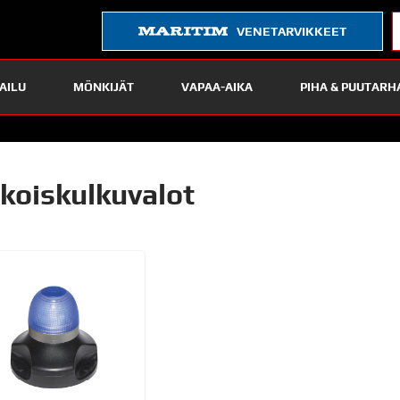
VENETARVIKKEET
AILU
MÖNKIJÄT
VAPAA-AIKA
PIHA & PUUTARH
ikoiskulkuvalot