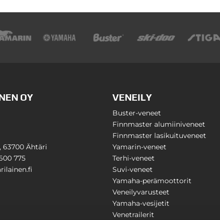
NEN OY
VENEILY
Buster-veneet
Finnmaster alumiiniveneet
Finnmaster lasikuituveneet
1, 63700 Ähtäri
Yamarin-veneet
600 775
Terhi-veneet
ilainen.fi
Suvi-veneet
Yamaha-perämoottorit
Veneilyvarusteet
Yamaha-vesijetit
Venetrailerit