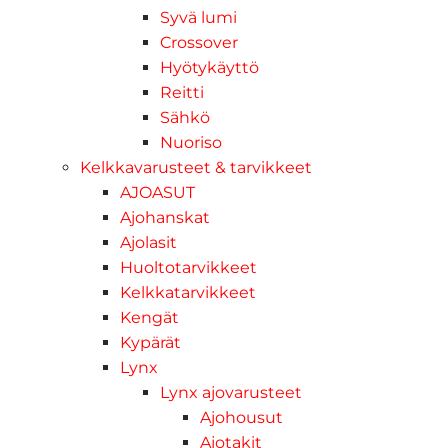
Syvä lumi
Crossover
Hyötykäyttö
Reitti
Sähkö
Nuoriso
Kelkkavarusteet & tarvikkeet
AJOASUT
Ajohanskat
Ajolasit
Huoltotarvikkeet
Kelkkatarvikkeet
Kengät
Kypärät
Lynx
Lynx ajovarusteet
Ajohousut
Ajotakit