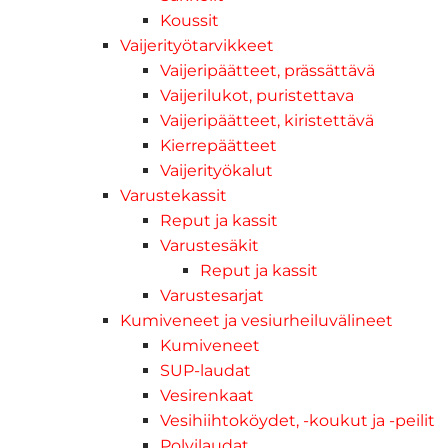
Koussit
Vaijerityötarvikkeet
Vaijeripäätteet, prässättävä
Vaijerilukot, puristettava
Vaijeripäätteet, kiristettävä
Kierrepäätteet
Vaijerityökalut
Varustekassit
Reput ja kassit
Varustesäkit
Reput ja kassit
Varustesarjat
Kumiveneet ja vesiurheiluvälineet
Kumiveneet
SUP-laudat
Vesirenkaat
Vesihiihtoköydet, -koukut ja -peilit
Polvilaudat