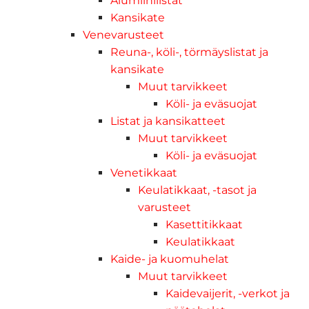
Alumiinilistat
Kansikate
Venevarusteet
Reuna-, köli-, törmäyslistat ja
kansikate
Muut tarvikkeet
Köli- ja eväsuojat
Listat ja kansikatteet
Muut tarvikkeet
Köli- ja eväsuojat
Venetikkaat
Keulatikkaat, -tasot ja
varusteet
Kasettitikkaat
Keulatikkaat
Kaide- ja kuomuhelat
Muut tarvikkeet
Kaidevaijerit, -verkot ja