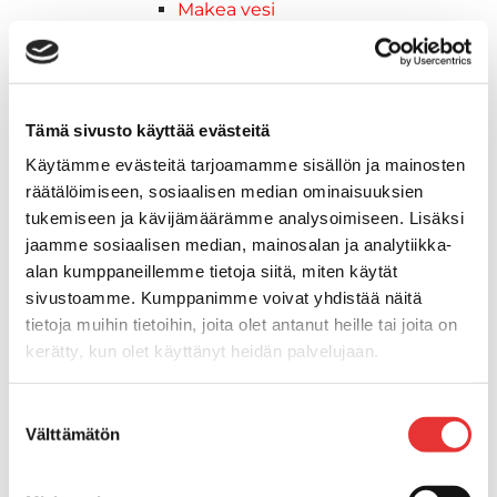
Makea vesi
Keula- ja uimatasot
Uimatasot
Keulatasot
Hankaimet
Tämä sivusto käyttää evästeitä
Galvanoitu
Käytämme evästeitä tarjoamamme sisällön ja mainosten
Messinki/kromattu
räätälöimiseen, sosiaalisen median ominaisuuksien
Kevytmetalli
tukemiseen ja kävijämäärämme analysoimiseen. Lisäksi
Muovia
jaamme sosiaalisen median, mainosalan ja analytiikka-
Kalusteet, sisustus ja astiat
alan kumppaneillemme tietoja siitä, miten käytät
Venetuolit ja -tuolinjalat
sivustoamme. Kumppanimme voivat yhdistää näitä
Pöydät ja istuimet
tietoja muihin tietoihin, joita olet antanut heille tai joita on
Venetuolit
kerätty, kun olet käyttänyt heidän palvelujaan.
Tuolinjalat
Tuolit
Lisätietoja:
karilainen.fi/tietosuoja
Suostumuksen
Kansiluukut, ikkunat ja verhot
Välttämätön
valinta
Verhot
Kansiluukkujen varaosat ja