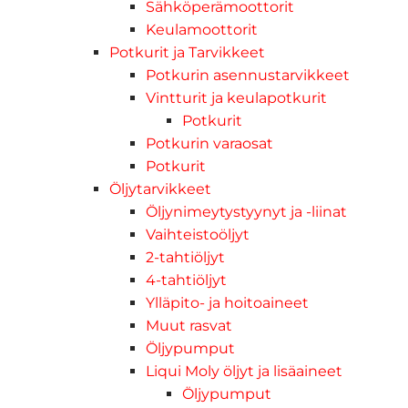
Sähköperämoottorit
Keulamoottorit
Potkurit ja Tarvikkeet
Potkurin asennustarvikkeet
Vintturit ja keulapotkurit
Potkurit
Potkurin varaosat
Potkurit
Öljytarvikkeet
Öljynimeytystyynyt ja -liinat
Vaihteistoöljyt
2-tahtiöljyt
4-tahtiöljyt
Ylläpito- ja hoitoaineet
Muut rasvat
Öljypumput
Liqui Moly öljyt ja lisäaineet
Öljypumput