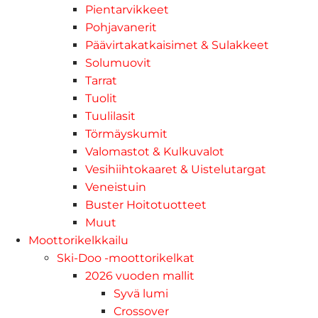
Pientarvikkeet
Pohjavanerit
Päävirtakatkaisimet & Sulakkeet
Solumuovit
Tarrat
Tuolit
Tuulilasit
Törmäyskumit
Valomastot & Kulkuvalot
Vesihiihtokaaret & Uistelutargat
Veneistuin
Buster Hoitotuotteet
Muut
Moottorikelkkailu
Ski-Doo -moottorikelkat
2026 vuoden mallit
Syvä lumi
Crossover