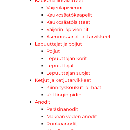
Kaukohallintalaitteet
Vaijeriläpiviennit
Kaukosäätökaapelit
Kaukosäätölaitteet
Vaijerin läpiviennit
Asennussarjat ja -tarvikkeet
Lepuuttajat ja poijut
Poijut
Lepuuttajan korit
Lepuuttajat
Lepuuttajan suojat
Ketjut ja ketjutarvikkeet
Kiinnityskoukut ja -haat
Kettingin pidin
Anodit
Peräsinanodit
Makean veden anodit
Runkoanodit