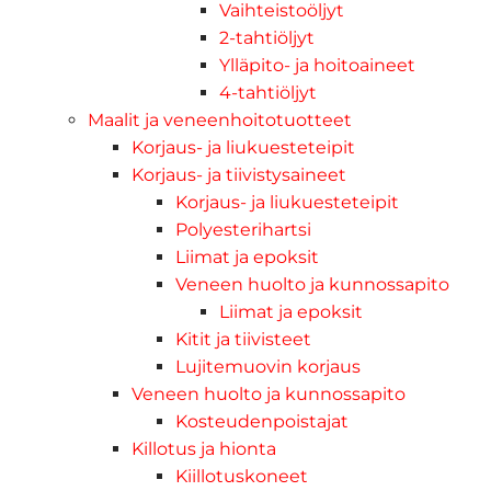
Vaihteistoöljyt
2-tahtiöljyt
Ylläpito- ja hoitoaineet
4-tahtiöljyt
Maalit ja veneenhoitotuotteet
Korjaus- ja liukuesteteipit
Korjaus- ja tiivistysaineet
Korjaus- ja liukuesteteipit
Polyesterihartsi
Liimat ja epoksit
Veneen huolto ja kunnossapito
Liimat ja epoksit
Kitit ja tiivisteet
Lujitemuovin korjaus
Veneen huolto ja kunnossapito
Kosteudenpoistajat
Killotus ja hionta
Kiillotuskoneet