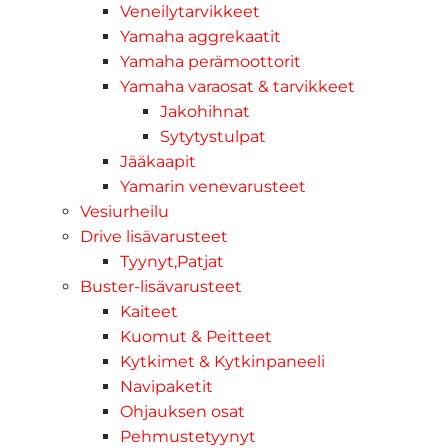
Veneilytarvikkeet
Yamaha aggrekaatit
Yamaha perämoottorit
Yamaha varaosat & tarvikkeet
Jakohihnat
Sytytystulpat
Jääkaapit
Yamarin venevarusteet
Vesiurheilu
Drive lisävarusteet
Tyynyt,Patjat
Buster-lisävarusteet
Kaiteet
Kuomut & Peitteet
Kytkimet & Kytkinpaneeli
Navipaketit
Ohjauksen osat
Pehmustetyynyt