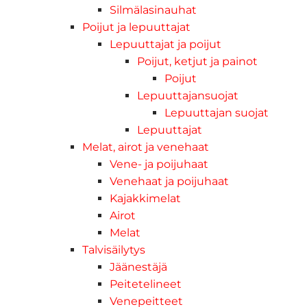
Silmälasinauhat
Poijut ja lepuuttajat
Lepuuttajat ja poijut
Poijut, ketjut ja painot
Poijut
Lepuuttajansuojat
Lepuuttajan suojat
Lepuuttajat
Melat, airot ja venehaat
Vene- ja poijuhaat
Venehaat ja poijuhaat
Kajakkimelat
Airot
Melat
Talvisäilytys
Jäänestäjä
Peitetelineet
Venepeitteet