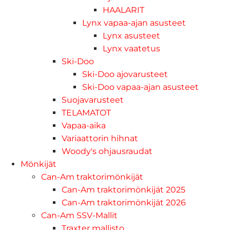
HAALARIT
Lynx vapaa-ajan asusteet
Lynx asusteet
Lynx vaatetus
Ski-Doo
Ski-Doo ajovarusteet
Ski-Doo vapaa-ajan asusteet
Suojavarusteet
TELAMATOT
Vapaa-aika
Variaattorin hihnat
Woody's ohjausraudat
Mönkijät
Can-Am traktorimönkijät
Can-Am traktorimönkijät 2025
Can-Am traktorimönkijät 2026
Can-Am SSV-Mallit
Traxter mallisto