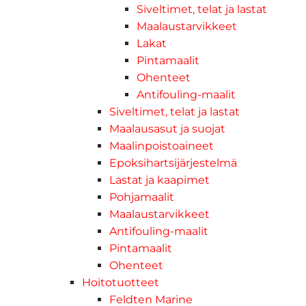
Siveltimet, telat ja lastat
Maalaustarvikkeet
Lakat
Pintamaalit
Ohenteet
Antifouling-maalit
Siveltimet, telat ja lastat
Maalausasut ja suojat
Maalinpoistoaineet
Epoksihartsijärjestelmä
Lastat ja kaapimet
Pohjamaalit
Maalaustarvikkeet
Antifouling-maalit
Pintamaalit
Ohenteet
Hoitotuotteet
Feldten Marine