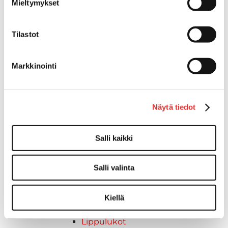
Mieltymykset
tarvikkeet
Tarkastusluukut
Hyttysverkot
Tilastot
Huoltoluukut
Kansiluukut
Markkinointi
Ikkunat ja ikkunaventtiilit
Kaide- ja kuomuhelat
Peitekiinnikkeet
Keulakaiteet ja kaidepylväät
Näytä tiedot
Kaidevaijerit, -verkot ja päätehelat
Kaidekiinnikkeet ja -pidikkeet
Salli kaikki
Aurinkokatokset
Kuomuhelat
Salli valinta
Kaidehelat
Venevarusteet
Liput ja tarvikkeet
Kiellä
Liput
Lippulukot