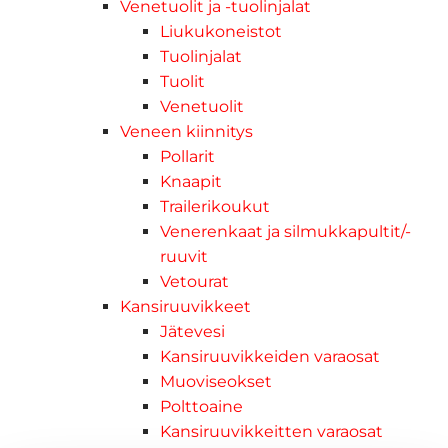
Venetuolit ja -tuolinjalat
Liukukoneistot
Tuolinjalat
Tuolit
Venetuolit
Veneen kiinnitys
Pollarit
Knaapit
Trailerikoukut
Venerenkaat ja silmukkapultit/-
ruuvit
Vetourat
Kansiruuvikkeet
Jätevesi
Kansiruuvikkeiden varaosat
Muoviseokset
Polttoaine
Kansiruuvikkeitten varaosat