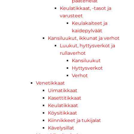
päätehelat
Keulatikkaat, -tasot ja
varusteet
Keulakaiteet ja
kaidepylväät
Kansiluukut, ikkunat ja verhot
Luukut, hyttysverkot ja
rullaverhot
Kansiluukut
Hyttysverkot
Verhot
Venetikkaat
Uimatikkaat
Kasettitikkaat
Keulatikkaat
Köysitikkaat
Kiinnikkeet ja tukijalat
Kävelysillat