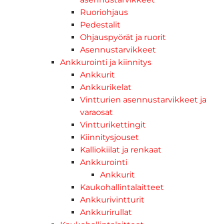
Ruoriohjaus
Pedestalit
Ohjauspyörät ja ruorit
Asennustarvikkeet
Ankkurointi ja kiinnitys
Ankkurit
Ankkurikelat
Vintturien asennustarvikkeet ja
varaosat
Vintturikettingit
Kiinnitysjouset
Kalliokiilat ja renkaat
Ankkurointi
Ankkurit
Kaukohallintalaitteet
Ankkurivintturit
Ankkurirullat