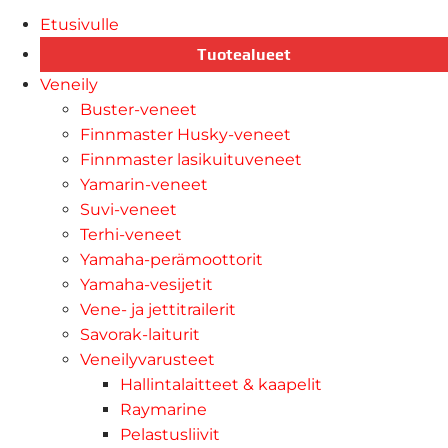
Etusivulle
Tuotealueet
Veneily
Buster-veneet
Finnmaster Husky-veneet
Finnmaster lasikuituveneet
Yamarin-veneet
Suvi-veneet
Terhi-veneet
Yamaha-perämoottorit
Yamaha-vesijetit
Vene- ja jettitrailerit
Savorak-laiturit
Veneilyvarusteet
Hallintalaitteet & kaapelit
Raymarine
Pelastusliivit