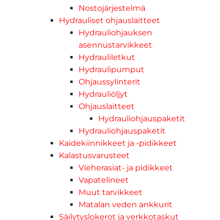
Nostojärjestelmä
Hydrauliset ohjauslaitteet
Hydrauliohjauksen
asennustarvikkeet
Hydrauliletkut
Hydraulipumput
Ohjaussylinterit
Hydrauliöljyt
Ohjauslaitteet
Hydrauliohjauspaketit
Hydrauliohjauspaketit
Kaidekiinnikkeet ja -pidikkeet
Kalastusvarusteet
Vieherasiat- ja pidikkeet
Vapatelineet
Muut tarvikkeet
Matalan veden ankkurit
Säilytyslokerot ja verkkotaskut