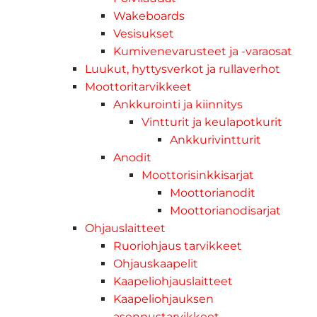
Wakeboards
Vesisukset
Kumivenevarusteet ja -varaosat
Luukut, hyttysverkot ja rullaverhot
Moottoritarvikkeet
Ankkurointi ja kiinnitys
Vintturit ja keulapotkurit
Ankkurivintturit
Anodit
Moottorisinkkisarjat
Moottorianodit
Moottorianodisarjat
Ohjauslaitteet
Ruoriohjaus tarvikkeet
Ohjauskaapelit
Kaapeliohjauslaitteet
Kaapeliohjauksen
asennustarvikkeet