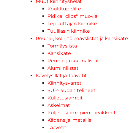
Muut kiinnityshelat
Koukkupidike
Pidike "clips", muovia
Lepuuttajan kiinnike
Tuulilasin kiinnike
Reuna-, köli-, törmäyslistat ja kansikate
Törmäyslista
Kansikate
Reuna- ja ikkunalistat
Alumiinilistat
Kävelysillat ja Taavetit
Kiinnitysvarret
SUP-laudan telineet
Kuljetusrampit
Askelmat
Kuljetusramppien tarvikkeet
Kädensija, metallia
Taavetit