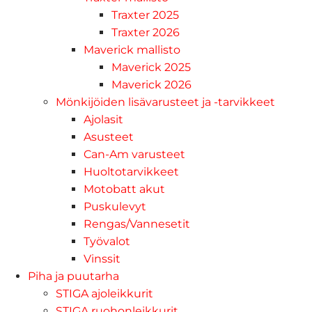
Traxter 2025
Traxter 2026
Maverick mallisto
Maverick 2025
Maverick 2026
Mönkijöiden lisävarusteet ja -tarvikkeet
Ajolasit
Asusteet
Can-Am varusteet
Huoltotarvikkeet
Motobatt akut
Puskulevyt
Rengas/Vannesetit
Työvalot
Vinssit
Piha ja puutarha
STIGA ajoleikkurit
STIGA ruohonleikkurit