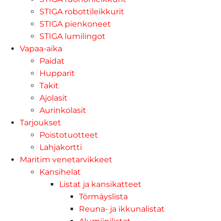
STIGA robottileikkurit
STIGA pienkoneet
STIGA lumilingot
Vapaa-aika
Paidat
Hupparit
Takit
Ajolasit
Aurinkolasit
Tarjoukset
Poistotuotteet
Lahjakortti
Maritim venetarvikkeet
Kansihelat
Listat ja kansikatteet
Törmäyslista
Reuna- ja ikkunalistat