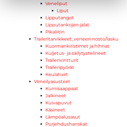
Veneliput
Liput
Lipputangot
Lipputankojen jalat
Pikaliitin
Traileritarvikkeet, veneen nosto/lasku
Kuormankiristimet ja hihnat
Kuljetus- ja säilytystelineet
Trailerivintturit
Traileripyörät
Keulatuet
Veneilyasusteet
Kumisaappaat
Jalkineet
Kuivapuvut
Käsineet
Lämpöalusasut
Purjehdushanskat