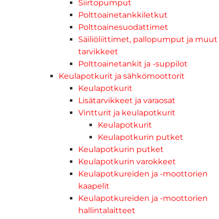
Siirtopumput
Polttoainetankkiletkut
Polttoainesuodattimet
Säiliöliittimet, pallopumput ja muut
tarvikkeet
Polttoainetankit ja -suppilot
Keulapotkurit ja sähkömoottorit
Keulapotkurit
Lisätarvikkeet ja varaosat
Vintturit ja keulapotkurit
Keulapotkurit
Keulapotkurin putket
Keulapotkurin putket
Keulapotkurin varokkeet
Keulapotkureiden ja -moottorien
kaapelit
Keulapotkureiden ja -moottorien
hallintalaitteet