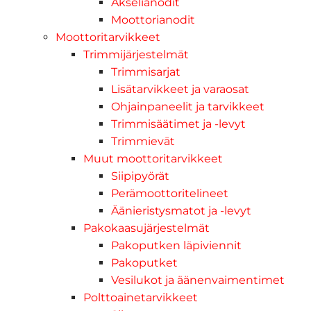
Akselianodit
Moottorianodit
Moottoritarvikkeet
Trimmijärjestelmät
Trimmisarjat
Lisätarvikkeet ja varaosat
Ohjainpaneelit ja tarvikkeet
Trimmisäätimet ja -levyt
Trimmievät
Muut moottoritarvikkeet
Siipipyörät
Perämoottoritelineet
Äänieristysmatot ja -levyt
Pakokaasujärjestelmät
Pakoputken läpiviennit
Pakoputket
Vesilukot ja äänenvaimentimet
Polttoainetarvikkeet