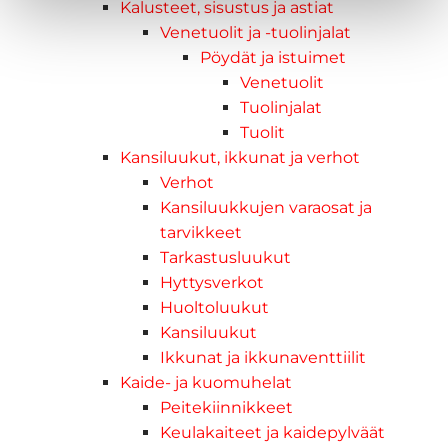
Kalusteet, sisustus ja astiat
Venetuolit ja -tuolinjalat
Pöydät ja istuimet
Venetuolit
Tuolinjalat
Tuolit
Kansiluukut, ikkunat ja verhot
Verhot
Kansiluukkujen varaosat ja
tarvikkeet
Tarkastusluukut
Hyttysverkot
Huoltoluukut
Kansiluukut
Ikkunat ja ikkunaventtiilit
Kaide- ja kuomuhelat
Peitekiinnikkeet
Keulakaiteet ja kaidepylväät