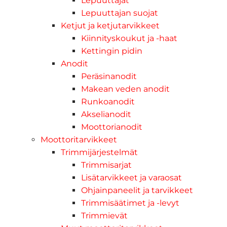
Lepuuttajat
Lepuuttajan suojat
Ketjut ja ketjutarvikkeet
Kiinnityskoukut ja -haat
Kettingin pidin
Anodit
Peräsinanodit
Makean veden anodit
Runkoanodit
Akselianodit
Moottorianodit
Moottoritarvikkeet
Trimmijärjestelmät
Trimmisarjat
Lisätarvikkeet ja varaosat
Ohjainpaneelit ja tarvikkeet
Trimmisäätimet ja -levyt
Trimmievät