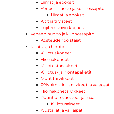
Liimat ja epoksit
Veneen huolto ja kunnossapito
Liimat ja epoksit
Kitit ja tiivisteet
Lujitemuovin korjaus
Veneen huolto ja kunnossapito
Kosteudenpoistajat
Killotus ja hionta
Kiillotuskoneet
Hiomakoneet
Kiillotustarvikkeet
Kiillotus- ja hiontapaketit
Muut tarvikkeet
Pölynimurin tarvikkeet ja varaosat
Hiomakonetarvikkeet
Puunhoitotuotteet ja maalit
Kiillotusaineet
Alustallat ja välilaipat