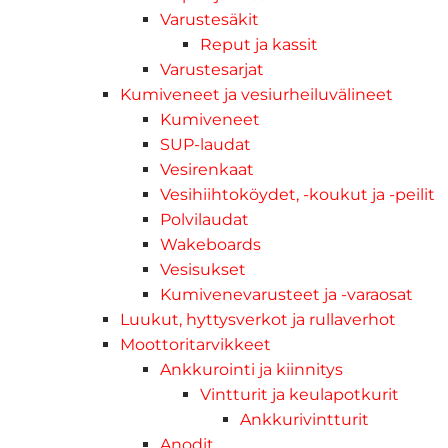
Varustesäkit
Reput ja kassit
Varustesarjat
Kumiveneet ja vesiurheiluvälineet
Kumiveneet
SUP-laudat
Vesirenkaat
Vesihiihtoköydet, -koukut ja -peilit
Polvilaudat
Wakeboards
Vesisukset
Kumivenevarusteet ja -varaosat
Luukut, hyttysverkot ja rullaverhot
Moottoritarvikkeet
Ankkurointi ja kiinnitys
Vintturit ja keulapotkurit
Ankkurivintturit
Anodit