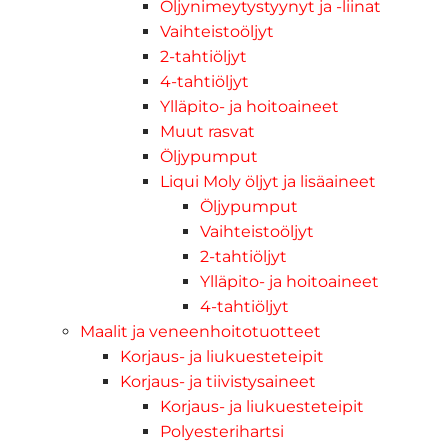
Öljynimeytystyynyt ja -liinat
Vaihteistoöljyt
2-tahtiöljyt
4-tahtiöljyt
Ylläpito- ja hoitoaineet
Muut rasvat
Öljypumput
Liqui Moly öljyt ja lisäaineet
Öljypumput
Vaihteistoöljyt
2-tahtiöljyt
Ylläpito- ja hoitoaineet
4-tahtiöljyt
Maalit ja veneenhoitotuotteet
Korjaus- ja liukuesteteipit
Korjaus- ja tiivistysaineet
Korjaus- ja liukuesteteipit
Polyesterihartsi