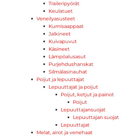
Traileripyörät
Keulatuet
Veneilyasusteet
Kumisaappaat
Jalkineet
Kuivapuvut
Käsineet
Lämpöalusasut
Purjehdushanskat
Silmälasinauhat
Poijut ja lepuuttajat
Lepuuttajat ja poijut
Poijut, ketjut ja painot
Poijut
Lepuuttajansuojat
Lepuuttajan suojat
Lepuuttajat
Melat, airot ja venehaat