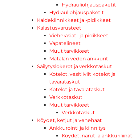
Hydrauliohjauspaketit
Hydrauliohjauspaketit
Kaidekiinnikkeet ja -pidikkeet
Kalastusvarusteet
Vieherasiat- ja pidikkeet
Vapatelineet
Muut tarvikkeet
Matalan veden ankkurit
Säilytyslokerot ja verkkotaskut
Kotelot, vesitiiviit kotelot ja
tavarataskut
Kotelot ja tavarataskut
Verkkotaskut
Muut tarvikkeet
Verkkotaskut
Köydet, ketjut ja venehaat
Ankkurointi ja kiinnitys
Köydet, narut ja ankkuriliinat