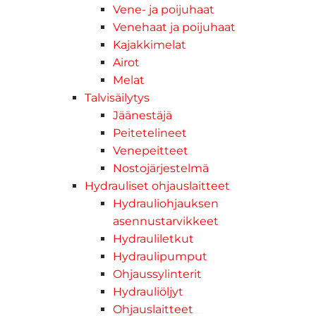
Vene- ja poijuhaat
Venehaat ja poijuhaat
Kajakkimelat
Airot
Melat
Talvisäilytys
Jäänestäjä
Peitetelineet
Venepeitteet
Nostojärjestelmä
Hydrauliset ohjauslaitteet
Hydrauliohjauksen
asennustarvikkeet
Hydrauliletkut
Hydraulipumput
Ohjaussylinterit
Hydrauliöljyt
Ohjauslaitteet