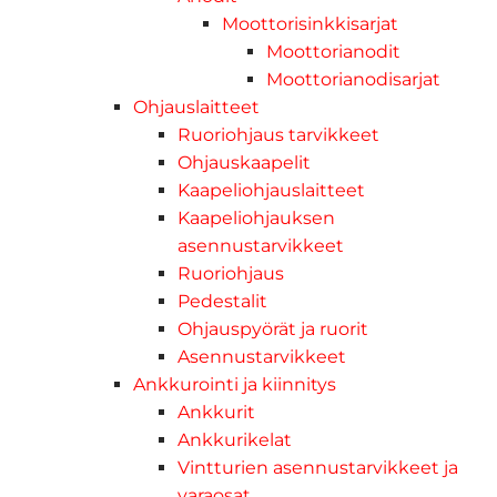
Moottorisinkkisarjat
Moottorianodit
Moottorianodisarjat
Ohjauslaitteet
Ruoriohjaus tarvikkeet
Ohjauskaapelit
Kaapeliohjauslaitteet
Kaapeliohjauksen
asennustarvikkeet
Ruoriohjaus
Pedestalit
Ohjauspyörät ja ruorit
Asennustarvikkeet
Ankkurointi ja kiinnitys
Ankkurit
Ankkurikelat
Vintturien asennustarvikkeet ja
varaosat