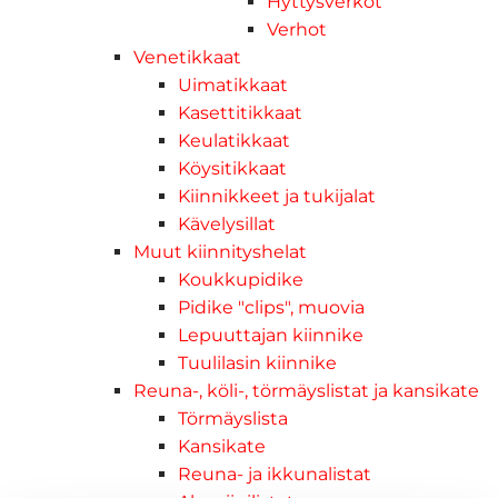
Hyttysverkot
Verhot
Venetikkaat
Uimatikkaat
Kasettitikkaat
Keulatikkaat
Köysitikkaat
Kiinnikkeet ja tukijalat
Kävelysillat
Muut kiinnityshelat
Koukkupidike
Pidike "clips", muovia
Lepuuttajan kiinnike
Tuulilasin kiinnike
Reuna-, köli-, törmäyslistat ja kansikate
Törmäyslista
Kansikate
Reuna- ja ikkunalistat