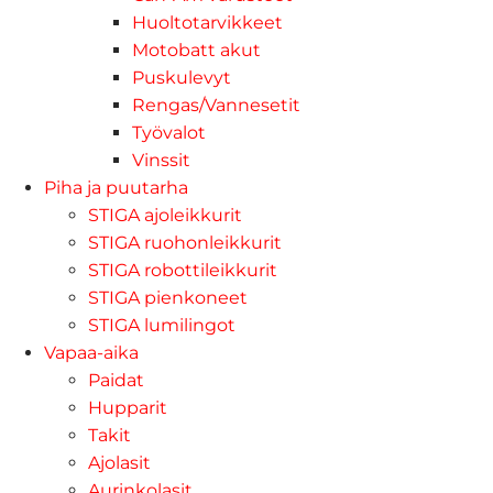
Huoltotarvikkeet
Motobatt akut
Puskulevyt
Rengas/Vannesetit
Työvalot
Vinssit
Piha ja puutarha
STIGA ajoleikkurit
STIGA ruohonleikkurit
STIGA robottileikkurit
STIGA pienkoneet
STIGA lumilingot
Vapaa-aika
Paidat
Hupparit
Takit
Ajolasit
Aurinkolasit