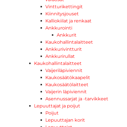
Vintturikettingit
Kiinnitysjouset
Kalliokiilat ja renkaat
Ankkurointi
Ankkurit
Kaukohallintalaitteet
Ankkurivintturit
Ankkurirullat
Kaukohallintalaitteet
Vaijeriläpiviennit
Kaukosäätökaapelit
Kaukosäätölaitteet
Vaijerin läpiviennit
Asennussarjat ja -tarvikkeet
Lepuuttajat ja poijut
Poijut
Lepuuttajan korit