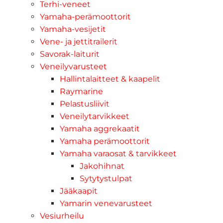
Terhi-veneet
Yamaha-perämoottorit
Yamaha-vesijetit
Vene- ja jettitrailerit
Savorak-laiturit
Veneilyvarusteet
Hallintalaitteet & kaapelit
Raymarine
Pelastusliivit
Veneilytarvikkeet
Yamaha aggrekaatit
Yamaha perämoottorit
Yamaha varaosat & tarvikkeet
Jakohihnat
Sytytystulpat
Jääkaapit
Yamarin venevarusteet
Vesiurheilu