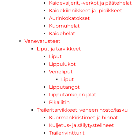
Kaidevaijerit, -verkot ja päätehelat
Kaidekiinnikkeet ja -pidikkeet
Aurinkokatokset
Kuomuhelat
Kaidehelat
Venevarusteet
Liput ja tarvikkeet
Liput
Lippulukot
Veneliput
Liput
Lipputangot
Lipputankojen jalat
Pikaliitin
Traileritarvikkeet, veneen nosto/lasku
Kuormankiristimet ja hihnat
Kuljetus- ja säilytystelineet
Trailerivintturit