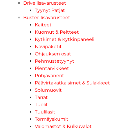
Drive lisävarusteet
Tyynyt,Patjat
Buster-lisävarusteet
Kaiteet
Kuomut & Peitteet
Kytkimet & Kytkinpaneeli
Navipaketit
Ohjauksen osat
Pehmustetyynyt
Pientarvikkeet
Pohjavanerit
Päävirtakatkaisimet & Sulakkeet
Solumuovit
Tarrat
Tuolit
Tuulilasit
Törmäyskumit
Valomastot & Kulkuvalot