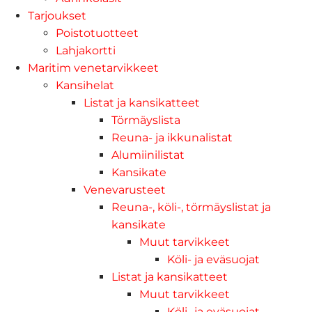
Tarjoukset
Poistotuotteet
Lahjakortti
Maritim venetarvikkeet
Kansihelat
Listat ja kansikatteet
Törmäyslista
Reuna- ja ikkunalistat
Alumiinilistat
Kansikate
Venevarusteet
Reuna-, köli-, törmäyslistat ja
kansikate
Muut tarvikkeet
Köli- ja eväsuojat
Listat ja kansikatteet
Muut tarvikkeet
Köli- ja eväsuojat