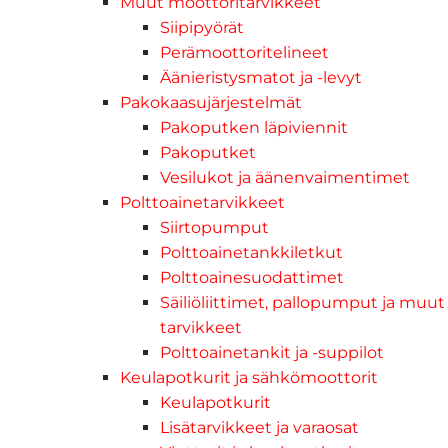
Muut moottoritarvikkeet
Siipipyörät
Perämoottoritelineet
Äänieristysmatot ja -levyt
Pakokaasujärjestelmät
Pakoputken läpiviennit
Pakoputket
Vesilukot ja äänenvaimentimet
Polttoainetarvikkeet
Siirtopumput
Polttoainetankkiletkut
Polttoainesuodattimet
Säiliöliittimet, pallopumput ja muut
tarvikkeet
Polttoainetankit ja -suppilot
Keulapotkurit ja sähkömoottorit
Keulapotkurit
Lisätarvikkeet ja varaosat