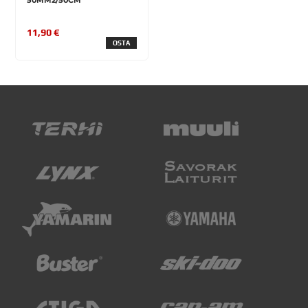
50MM2/50CM
11,90 €
OSTA