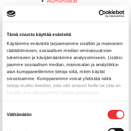
Alumiinilistat
Kävelysillat ja Taavetit
Kiinnitysvarret
SUP-laudan telineet
Kuljetusrampit
Tämä sivusto käyttää evästeitä
Askelmat
Käytämme evästeitä tarjoamamme sisällön ja mainosten
Kuljetusramppien tarvikkeet
räätälöimiseen, sosiaalisen median ominaisuuksien
Kädensija, metallia
tukemiseen ja kävijämäärämme analysoimiseen. Lisäksi
Taavetit
jaamme sosiaalisen median, mainosalan ja analytiikka-
Venetuolit ja -tuolinjalat
alan kumppaneillemme tietoja siitä, miten käytät
Liukukoneistot
sivustoamme. Kumppanimme voivat yhdistää näitä
Tuolinjalat
tietoja muihin tietoihin, joita olet antanut heille tai joita on
Tuolit
kerätty, kun olet käyttänyt heidän palvelujaan.
Venetuolit
Veneen kiinnitys
Lisätietoja:
karilainen.fi/tietosuoja
Suostumuksen
Pollarit
Välttämätön
valinta
Knaapit
Trailerikoukut