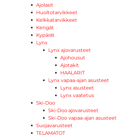
Ajolasit
Huoltotarvikkeet
Kelkkatarvikkeet
Kengät
Kypärät
Lynx
Lynx ajovarusteet
Ajohousut
Ajotakit
HAALARIT
Lynx vapaa-ajan asusteet
Lynx asusteet
Lynx vaatetus
Ski-Doo
Ski-Doo ajovarusteet
Ski-Doo vapaa-ajan asusteet
Suojavarusteet
TELAMATOT