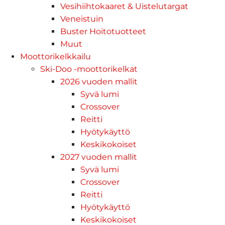
Vesihiihtokaaret & Uistelutargat
Veneistuin
Buster Hoitotuotteet
Muut
Moottorikelkkailu
Ski-Doo -moottorikelkat
2026 vuoden mallit
Syvä lumi
Crossover
Reitti
Hyötykäyttö
Keskikokoiset
2027 vuoden mallit
Syvä lumi
Crossover
Reitti
Hyötykäyttö
Keskikokoiset