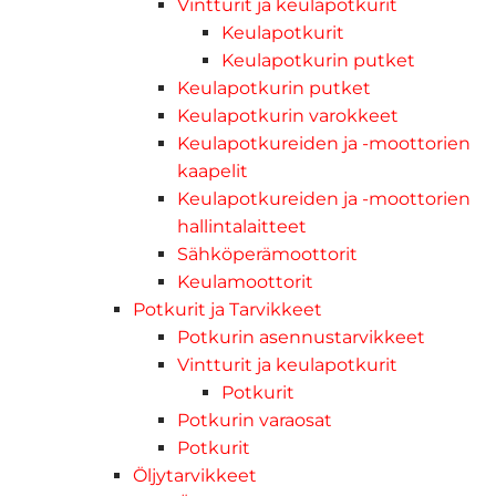
Vintturit ja keulapotkurit
Keulapotkurit
Keulapotkurin putket
Keulapotkurin putket
Keulapotkurin varokkeet
Keulapotkureiden ja -moottorien
kaapelit
Keulapotkureiden ja -moottorien
hallintalaitteet
Sähköperämoottorit
Keulamoottorit
Potkurit ja Tarvikkeet
Potkurin asennustarvikkeet
Vintturit ja keulapotkurit
Potkurit
Potkurin varaosat
Potkurit
Öljytarvikkeet