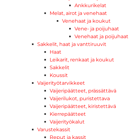
Ankkurikelat
Melat, airot ja venehaat
Venehaat ja koukut
Vene- ja poijuhaat
Venehaat ja poijuhaat
Sakkelit, haat ja vanttiruuvit
Haat
Leikarit, renkaat ja koukut
Sakkelit
Koussit
Vaijerityötarvikkeet
Vaijeripäätteet, prässättävä
Vaijerilukot, puristettava
Vaijeripäätteet, kiristettävä
Kierrepäätteet
Vaijerityökalut
Varustekassit
Reput ja kassit