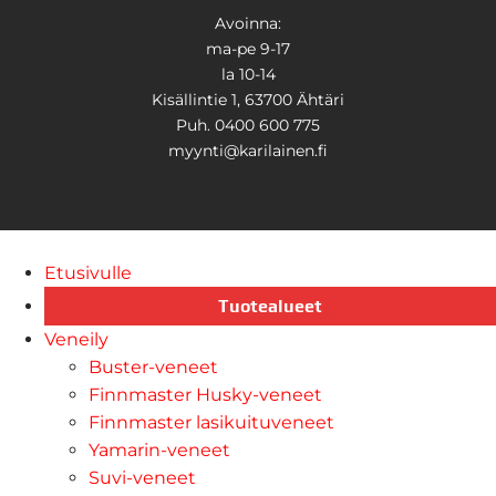
Avoinna:
ma-pe 9-17
la 10-14
Kisällintie 1, 63700 Ähtäri
Puh. 0400 600 775
myynti@karilainen.fi
Etusivulle
Tuotealueet
Veneily
Buster-veneet
Finnmaster Husky-veneet
Finnmaster lasikuituveneet
Yamarin-veneet
Suvi-veneet