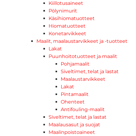
Kiillotusaineet
Pölynimurit
Käsihiomatuotteet
Hiomatuotteet
Konetarvikkeet
Maalit, maalaustarvikkeet ja -tuotteet
Lakat
Puunhoitotuotteet ja maalit
Pohjamaalit
Siveltimet, telat ja lastat
Maalaustarvikkeet
Lakat
Pintamaalit
Ohenteet
Antifouling-maalit
Siveltimet, telat ja lastat
Maalausasut ja suojat
Maalinpoistoaineet