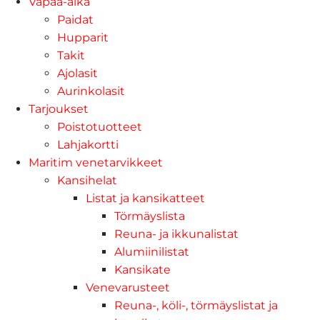
Vapaa-aika
Paidat
Hupparit
Takit
Ajolasit
Aurinkolasit
Tarjoukset
Poistotuotteet
Lahjakortti
Maritim venetarvikkeet
Kansihelat
Listat ja kansikatteet
Törmäyslista
Reuna- ja ikkunalistat
Alumiinilistat
Kansikate
Venevarusteet
Reuna-, köli-, törmäyslistat ja