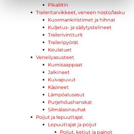
Pikaliitin
Traileritarvikkeet, veneen nosto/lasku
Kuormankiristimet ja hihnat
Kuljetus- ja säilytystelineet
Trailerivintturit
Traileripyörät
Keulatuet
Veneilyasusteet
Kumisaappaat
Jalkineet
Kuivapuvut
Käsineet
Lämpöalusasut
Purjehdushanskat
Silmälasinauhat
Poijut ja lepuuttajat
Lepuuttajat ja poijut
Poijut, ketjut ja painot