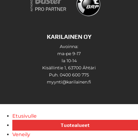
KARILAINEN OY
Avoinna:
ma-pe 9-17
la 10-14
Kisällintie 1, 63700 Ähtäri
Puh. 0400 600 775
myynti@karilainen.fi
Etusivulle
Tuotealueet
Veneily