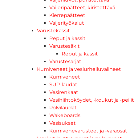
Vaijeripäätteet, kiristettävä
Kierrepäätteet
Vaijerityökalut
Varustekassit
Reput ja kassit
Varustesäkit
Reput ja kassit
Varustesarjat
Kumiveneet ja vesiurheiluvälineet
Kumiveneet
SUP-laudat
Vesirenkaat
Vesihiihtoköydet, -koukut ja -peilit
Polvilaudat
Wakeboards
Vesisukset
Kumivenevarusteet ja -varaosat