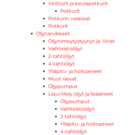
Vintturit ja keulapotkurit
Potkurit
Potkurin varaosat
Potkurit
Öljytarvikkeet
Öljynimeytystyynyt ja -liinat
Vaihteistoöljyt
2-tahtiöljyt
4-tahtiöljyt
Ylläpito- ja hoitoaineet
Muut rasvat
Öljypumput
Liqui Moly öljyt ja lisäaineet
Öljypumput
Vaihteistoöljyt
2-tahtiöljyt
Ylläpito- ja hoitoaineet
4-tahtiöljyt