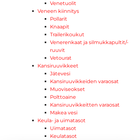
Venetuolit
Veneen kiinnitys
Pollarit
Knaapit
Trailerikoukut
Venerenkaat ja silmukkapultit/-
ruuvit
Vetourat
Kansiruuvikkeet
Jätevesi
Kansiruuvikkeiden varaosat
Muoviseokset
Polttoaine
Kansiruuvikkeitten varaosat
Makea vesi
Keula- ja uimatasot
Uimatasot
Keulatasot