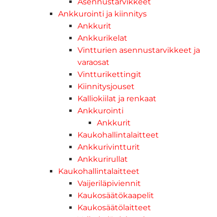
Asennustarvikkeet
Ankkurointi ja kiinnitys
Ankkurit
Ankkurikelat
Vintturien asennustarvikkeet ja
varaosat
Vintturikettingit
Kiinnitysjouset
Kalliokiilat ja renkaat
Ankkurointi
Ankkurit
Kaukohallintalaitteet
Ankkurivintturit
Ankkurirullat
Kaukohallintalaitteet
Vaijeriläpiviennit
Kaukosäätökaapelit
Kaukosäätölaitteet