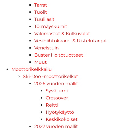
Tarrat
Tuolit
Tuulilasit
Törmäyskumit
Valomastot & Kulkuvalot
Vesihiihtokaaret & Uistelutargat
Veneistuin
Buster Hoitotuotteet
Muut
Moottorikelkkailu
Ski-Doo -moottorikelkat
2026 vuoden mallit
Syvä lumi
Crossover
Reitti
Hyötykäyttö
Keskikokoiset
2027 vuoden mallit