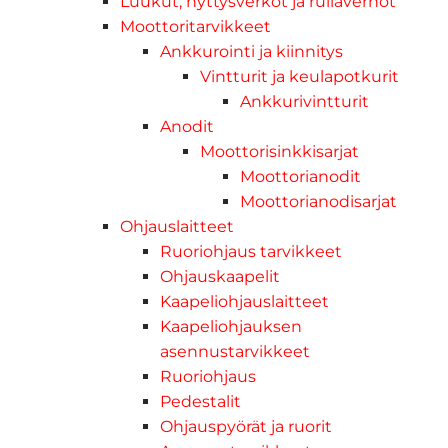
Luukut, hyttysverkot ja rullaverhot
Moottoritarvikkeet
Ankkurointi ja kiinnitys
Vintturit ja keulapotkurit
Ankkurivintturit
Anodit
Moottorisinkkisarjat
Moottorianodit
Moottorianodisarjat
Ohjauslaitteet
Ruoriohjaus tarvikkeet
Ohjauskaapelit
Kaapeliohjauslaitteet
Kaapeliohjauksen
asennustarvikkeet
Ruoriohjaus
Pedestalit
Ohjauspyörät ja ruorit