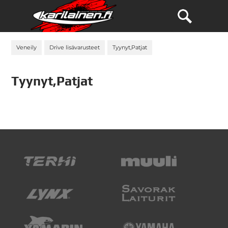
Veneily
Drive lisävarusteet
Tyynyt,Patjat
Tyynyt,Patjat