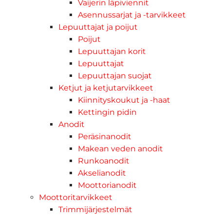
Vaijerin läpiviennit
Asennussarjat ja -tarvikkeet
Lepuuttajat ja poijut
Poijut
Lepuuttajan korit
Lepuuttajat
Lepuuttajan suojat
Ketjut ja ketjutarvikkeet
Kiinnityskoukut ja -haat
Kettingin pidin
Anodit
Peräsinanodit
Makean veden anodit
Runkoanodit
Akselianodit
Moottorianodit
Moottoritarvikkeet
Trimmijärjestelmät