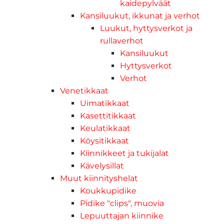
kaidepylväät
Kansiluukut, ikkunat ja verhot
Luukut, hyttysverkot ja
rullaverhot
Kansiluukut
Hyttysverkot
Verhot
Venetikkaat
Uimatikkaat
Kasettitikkaat
Keulatikkaat
Köysitikkaat
Kiinnikkeet ja tukijalat
Kävelysillat
Muut kiinnityshelat
Koukkupidike
Pidike "clips", muovia
Lepuuttajan kiinnike