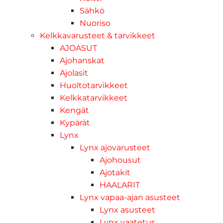
Sähkö
Nuoriso
Kelkkavarusteet & tarvikkeet
AJOASUT
Ajohanskat
Ajolasit
Huoltotarvikkeet
Kelkkatarvikkeet
Kengät
Kypärät
Lynx
Lynx ajovarusteet
Ajohousut
Ajotakit
HAALARIT
Lynx vapaa-ajan asusteet
Lynx asusteet
Lynx vaatetus