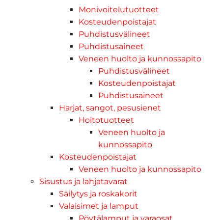
Monivoitelutuotteet
Kosteudenpoistajat
Puhdistusvälineet
Puhdistusaineet
Veneen huolto ja kunnossapito
Puhdistusvälineet
Kosteudenpoistajat
Puhdistusaineet
Harjat, sangot, pesusienet
Hoitotuotteet
Veneen huolto ja
kunnossapito
Kosteudenpoistajat
Veneen huolto ja kunnossapito
Sisustus ja lahjatavarat
Säilytys ja roskakorit
Valaisimet ja lamput
Pöytälamput ja varaosat