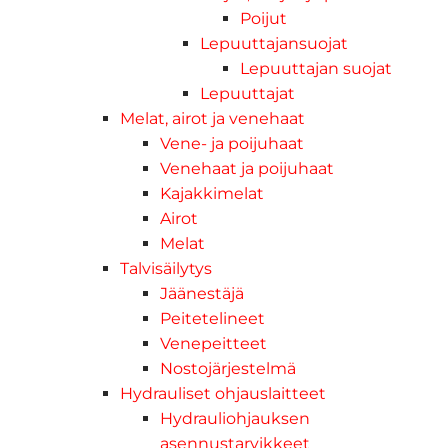
Poijut
Lepuuttajansuojat
Lepuuttajan suojat
Lepuuttajat
Melat, airot ja venehaat
Vene- ja poijuhaat
Venehaat ja poijuhaat
Kajakkimelat
Airot
Melat
Talvisäilytys
Jäänestäjä
Peitetelineet
Venepeitteet
Nostojärjestelmä
Hydrauliset ohjauslaitteet
Hydrauliohjauksen
asennustarvikkeet