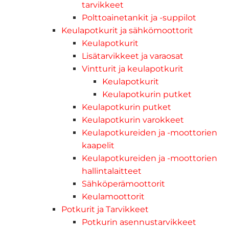
tarvikkeet
Polttoainetankit ja -suppilot
Keulapotkurit ja sähkömoottorit
Keulapotkurit
Lisätarvikkeet ja varaosat
Vintturit ja keulapotkurit
Keulapotkurit
Keulapotkurin putket
Keulapotkurin putket
Keulapotkurin varokkeet
Keulapotkureiden ja -moottorien
kaapelit
Keulapotkureiden ja -moottorien
hallintalaitteet
Sähköperämoottorit
Keulamoottorit
Potkurit ja Tarvikkeet
Potkurin asennustarvikkeet