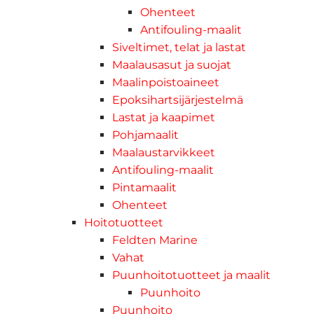
Ohenteet
Antifouling-maalit
Siveltimet, telat ja lastat
Maalausasut ja suojat
Maalinpoistoaineet
Epoksihartsijärjestelmä
Lastat ja kaapimet
Pohjamaalit
Maalaustarvikkeet
Antifouling-maalit
Pintamaalit
Ohenteet
Hoitotuotteet
Feldten Marine
Vahat
Puunhoitotuotteet ja maalit
Puunhoito
Puunhoito