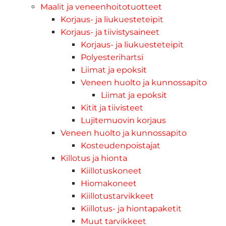
Maalit ja veneenhoitotuotteet
Korjaus- ja liukuesteteipit
Korjaus- ja tiivistysaineet
Korjaus- ja liukuesteteipit
Polyesterihartsi
Liimat ja epoksit
Veneen huolto ja kunnossapito
Liimat ja epoksit
Kitit ja tiivisteet
Lujitemuovin korjaus
Veneen huolto ja kunnossapito
Kosteudenpoistajat
Killotus ja hionta
Kiillotuskoneet
Hiomakoneet
Kiillotustarvikkeet
Kiillotus- ja hiontapaketit
Muut tarvikkeet