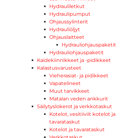
Hydrauliletkut
Hydraulipumput
Ohjaussylinterit
Hydrauliöljyt
Ohjauslaitteet
Hydrauliohjauspaketit
Hydrauliohjauspaketit
Kaidekiinnikkeet ja -pidikkeet
Kalastusvarusteet
Vieherasiat- ja pidikkeet
Vapatelineet
Muut tarvikkeet
Matalan veden ankkurit
Säilytyslokerot ja verkkotaskut
Kotelot, vesitiiviit kotelot ja
tavarataskut
Kotelot ja tavarataskut
Verkkotaskut