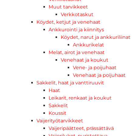
Muut tarvikkeet
Verkkotaskut
Köydet, ketjut ja venehaat
Ankkurointi ja kiinnitys
Köydet, narut ja ankkuriliinat
Ankkurikelat
Melat, airot ja venehaat
Venehaat ja koukut
Vene- ja poijuhaat
Venehaat ja poijuhaat
Sakkelit, haat ja vanttiruuvit
Haat
Leikarit, renkaat ja koukut
Sakkelit
Koussit
Vaijerityötarvikkeet
Vaijeripäätteet, prässättävä
Vaijerilukot, puristettava