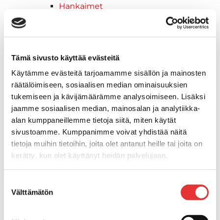
Hankaimet
Galvanoitu
Messinki/kromattu
Kevytmetalli
Muovia
Tämä sivusto käyttää evästeitä
Kalusteet, sisustus ja astiat
Käytämme evästeitä tarjoamamme sisällön ja mainosten
Venetuolit ja -tuolinjalat
räätälöimiseen, sosiaalisen median ominaisuuksien
Pöydät ja istuimet
tukemiseen ja kävijämäärämme analysoimiseen. Lisäksi
Venetuolit
jaamme sosiaalisen median, mainosalan ja analytiikka-
Tuolinjalat
alan kumppaneillemme tietoja siitä, miten käytät
Tuolit
sivustoamme. Kumppanimme voivat yhdistää näitä
Kansiluukut, ikkunat ja verhot
tietoja muihin tietoihin, joita olet antanut heille tai joita on
Verhot
kerätty, kun olet käyttänyt heidän palvelujaan.
Kansiluukkujen varaosat ja
tarvikkeet
Lisätietoja:
karilainen.fi/tietosuoja
Suostumuksen
Tarkastusluukut
Välttämätön
valinta
Hyttysverkot
Huoltoluukut