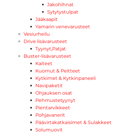
Jakohihnat
Sytytystulpat
Jääkaapit
Yamarin venevarusteet
Vesiurheilu
Drive lisävarusteet
Tyynyt,Patjat
Buster-lisävarusteet
Kaiteet
Kuomut & Peitteet
Kytkimet & Kytkinpaneeli
Navipaketit
Ohjauksen osat
Pehmustetyynyt
Pientarvikkeet
Pohjavanerit
Päävirtakatkaisimet & Sulakkeet
Solumuovit