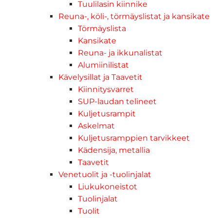
Tuulilasin kiinnike
Reuna-, köli-, törmäyslistat ja kansikate
Törmäyslista
Kansikate
Reuna- ja ikkunalistat
Alumiinilistat
Kävelysillat ja Taavetit
Kiinnitysvarret
SUP-laudan telineet
Kuljetusrampit
Askelmat
Kuljetusramppien tarvikkeet
Kädensija, metallia
Taavetit
Venetuolit ja -tuolinjalat
Liukukoneistot
Tuolinjalat
Tuolit