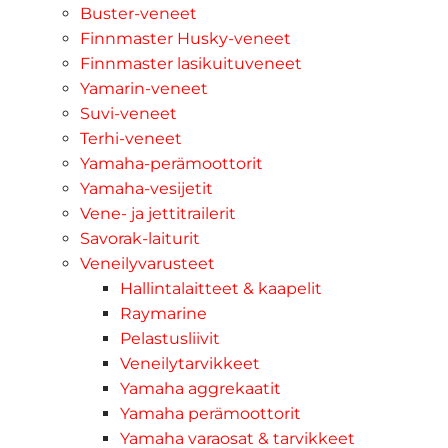
Buster-veneet
Finnmaster Husky-veneet
Finnmaster lasikuituveneet
Yamarin-veneet
Suvi-veneet
Terhi-veneet
Yamaha-perämoottorit
Yamaha-vesijetit
Vene- ja jettitrailerit
Savorak-laiturit
Veneilyvarusteet
Hallintalaitteet & kaapelit
Raymarine
Pelastusliivit
Veneilytarvikkeet
Yamaha aggrekaatit
Yamaha perämoottorit
Yamaha varaosat & tarvikkeet