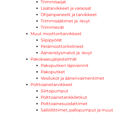
Trimmisarjat
Lisätarvikkeet ja varaosat
Ohjainpaneelit ja tarvikkeet
Trimmisäätimet ja -levyt
Trimmievät
Muut moottoritarvikkeet
Siipipyörät
Perämoottoritelineet
Äänieristysmatot ja -levyt
Pakokaasujärjestelmät
Pakoputken läpiviennit
Pakoputket
Vesilukot ja äänenvaimentimet
Polttoainetarvikkeet
Siirtopumput
Polttoainetankkiletkut
Polttoainesuodattimet
Säiliöliittimet, pallopumput ja muut