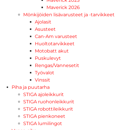
Maverick 2025
Maverick 2026
Mönkijöiden lisävarusteet ja -tarvikkeet
Ajolasit
Asusteet
Can-Am varusteet
Huoltotarvikkeet
Motobatt akut
Puskulevyt
Rengas/Vannesetit
Työvalot
Vinssit
Piha ja puutarha
STIGA ajoleikkurit
STIGA ruohonleikkurit
STIGA robottileikkurit
STIGA pienkoneet
STIGA lumilingot