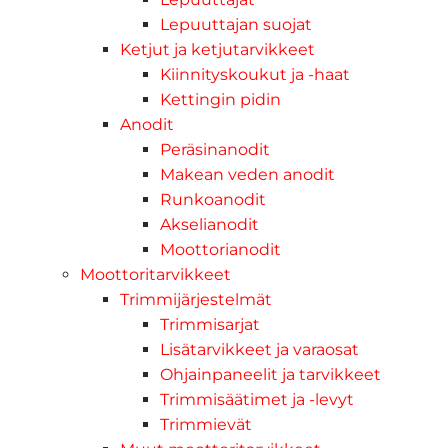
Lepuuttajan suojat
Ketjut ja ketjutarvikkeet
Kiinnityskoukut ja -haat
Kettingin pidin
Anodit
Peräsinanodit
Makean veden anodit
Runkoanodit
Akselianodit
Moottorianodit
Moottoritarvikkeet
Trimmijärjestelmät
Trimmisarjat
Lisätarvikkeet ja varaosat
Ohjainpaneelit ja tarvikkeet
Trimmisäätimet ja -levyt
Trimmievät