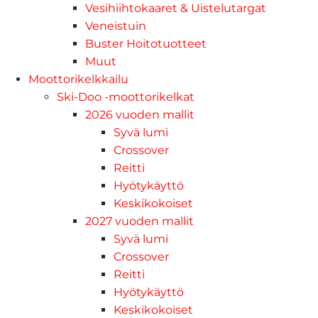
Vesihiihtokaaret & Uistelutargat
Veneistuin
Buster Hoitotuotteet
Muut
Moottorikelkkailu
Ski-Doo -moottorikelkat
2026 vuoden mallit
Syvä lumi
Crossover
Reitti
Hyötykäyttö
Keskikokoiset
2027 vuoden mallit
Syvä lumi
Crossover
Reitti
Hyötykäyttö
Keskikokoiset