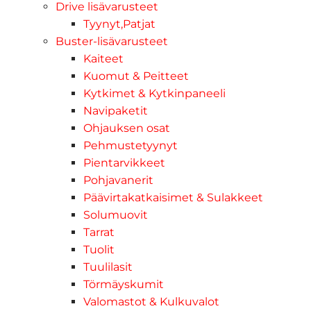
Drive lisävarusteet
Tyynyt,Patjat
Buster-lisävarusteet
Kaiteet
Kuomut & Peitteet
Kytkimet & Kytkinpaneeli
Navipaketit
Ohjauksen osat
Pehmustetyynyt
Pientarvikkeet
Pohjavanerit
Päävirtakatkaisimet & Sulakkeet
Solumuovit
Tarrat
Tuolit
Tuulilasit
Törmäyskumit
Valomastot & Kulkuvalot