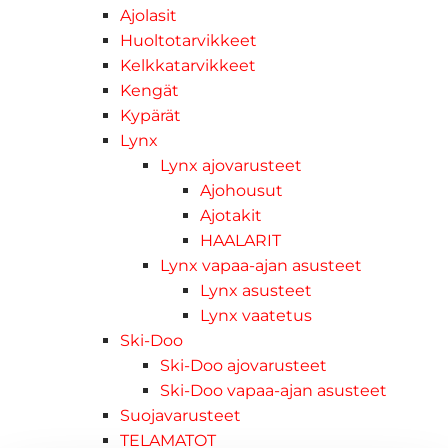
Ajolasit
Huoltotarvikkeet
Kelkkatarvikkeet
Kengät
Kypärät
Lynx
Lynx ajovarusteet
Ajohousut
Ajotakit
HAALARIT
Lynx vapaa-ajan asusteet
Lynx asusteet
Lynx vaatetus
Ski-Doo
Ski-Doo ajovarusteet
Ski-Doo vapaa-ajan asusteet
Suojavarusteet
TELAMATOT