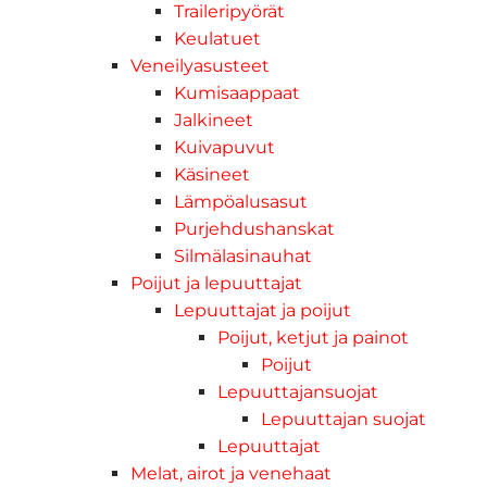
Traileripyörät
Keulatuet
Veneilyasusteet
Kumisaappaat
Jalkineet
Kuivapuvut
Käsineet
Lämpöalusasut
Purjehdushanskat
Silmälasinauhat
Poijut ja lepuuttajat
Lepuuttajat ja poijut
Poijut, ketjut ja painot
Poijut
Lepuuttajansuojat
Lepuuttajan suojat
Lepuuttajat
Melat, airot ja venehaat