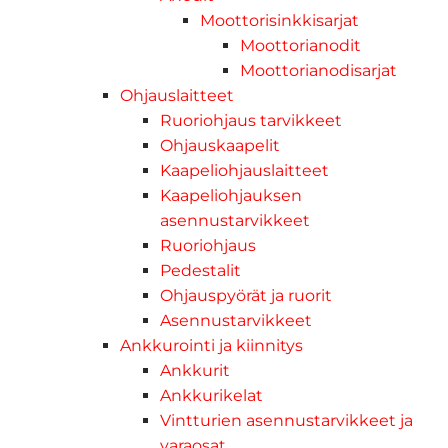
Moottorisinkkisarjat
Moottorianodit
Moottorianodisarjat
Ohjauslaitteet
Ruoriohjaus tarvikkeet
Ohjauskaapelit
Kaapeliohjauslaitteet
Kaapeliohjauksen
asennustarvikkeet
Ruoriohjaus
Pedestalit
Ohjauspyörät ja ruorit
Asennustarvikkeet
Ankkurointi ja kiinnitys
Ankkurit
Ankkurikelat
Vintturien asennustarvikkeet ja
varaosat