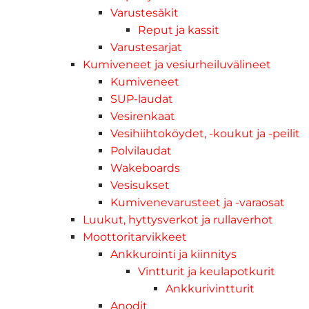
Varustesäkit
Reput ja kassit
Varustesarjat
Kumiveneet ja vesiurheiluvälineet
Kumiveneet
SUP-laudat
Vesirenkaat
Vesihiihtoköydet, -koukut ja -peilit
Polvilaudat
Wakeboards
Vesisukset
Kumivenevarusteet ja -varaosat
Luukut, hyttysverkot ja rullaverhot
Moottoritarvikkeet
Ankkurointi ja kiinnitys
Vintturit ja keulapotkurit
Ankkurivintturit
Anodit