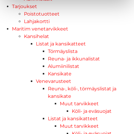
Tarjoukset
Poistotuotteet
Lahjakortti
Maritim venetarvikkeet
Kansihelat
Listat ja kansikatteet
Törmäyslista
Reuna- ja ikkunalistat
Alumiinilistat
Kansikate
Venevarusteet
Reuna-, köli-, törmäyslistat ja
kansikate
Muut tarvikkeet
Köli- ja eväsuojat
Listat ja kansikatteet
Muut tarvikkeet
Köli- ja eväsuojat