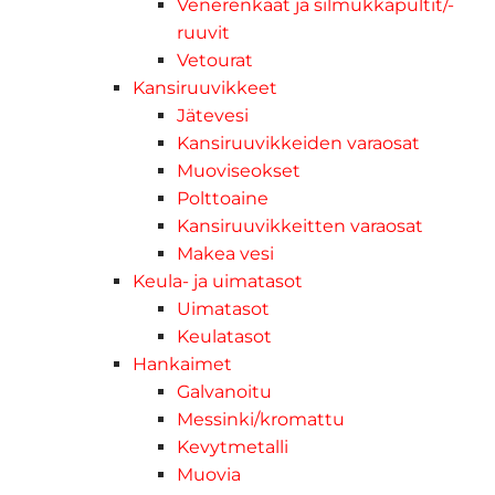
Venerenkaat ja silmukkapultit/-
ruuvit
Vetourat
Kansiruuvikkeet
Jätevesi
Kansiruuvikkeiden varaosat
Muoviseokset
Polttoaine
Kansiruuvikkeitten varaosat
Makea vesi
Keula- ja uimatasot
Uimatasot
Keulatasot
Hankaimet
Galvanoitu
Messinki/kromattu
Kevytmetalli
Muovia