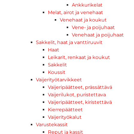
Ankkurikelat
Melat, airot ja venehaat
Venehaat ja koukut
Vene- ja poijuhaat
Venehaat ja poijuhaat
Sakkelit, haat ja vanttiruuvit
Haat
Leikarit, renkaat ja koukut
Sakkelit
Koussit
Vaijerityötarvikkeet
Vaijeripäätteet, prässättävä
Vaijerilukot, puristettava
Vaijeripäätteet, kiristettävä
Kierrepäätteet
Vaijerityökalut
Varustekassit
Reput ja kassit