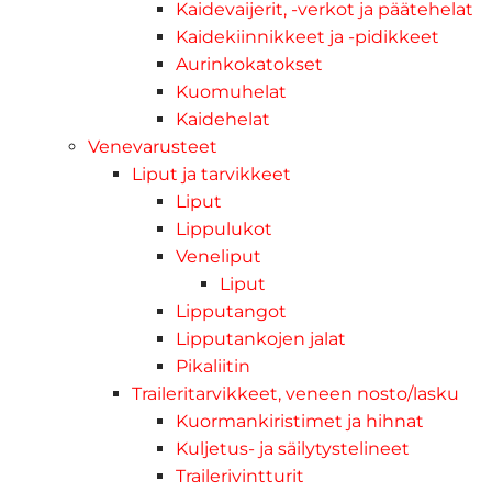
Kaidevaijerit, -verkot ja päätehelat
Kaidekiinnikkeet ja -pidikkeet
Aurinkokatokset
Kuomuhelat
Kaidehelat
Venevarusteet
Liput ja tarvikkeet
Liput
Lippulukot
Veneliput
Liput
Lipputangot
Lipputankojen jalat
Pikaliitin
Traileritarvikkeet, veneen nosto/lasku
Kuormankiristimet ja hihnat
Kuljetus- ja säilytystelineet
Trailerivintturit