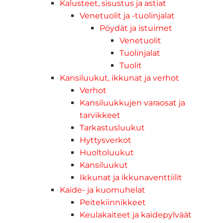
Kalusteet, sisustus ja astiat
Venetuolit ja -tuolinjalat
Pöydät ja istuimet
Venetuolit
Tuolinjalat
Tuolit
Kansiluukut, ikkunat ja verhot
Verhot
Kansiluukkujen varaosat ja
tarvikkeet
Tarkastusluukut
Hyttysverkot
Huoltoluukut
Kansiluukut
Ikkunat ja ikkunaventtiilit
Kaide- ja kuomuhelat
Peitekiinnikkeet
Keulakaiteet ja kaidepylväät