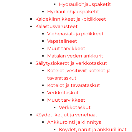
Hydrauliohjauspaketit
Hydrauliohjauspaketit
Kaidekiinnikkeet ja -pidikkeet
Kalastusvarusteet
Vieherasiat- ja pidikkeet
Vapatelineet
Muut tarvikkeet
Matalan veden ankkurit
Säilytyslokerot ja verkkotaskut
Kotelot, vesitiiviit kotelot ja
tavarataskut
Kotelot ja tavarataskut
Verkkotaskut
Muut tarvikkeet
Verkkotaskut
Köydet, ketjut ja venehaat
Ankkurointi ja kiinnitys
Köydet, narut ja ankkuriliinat