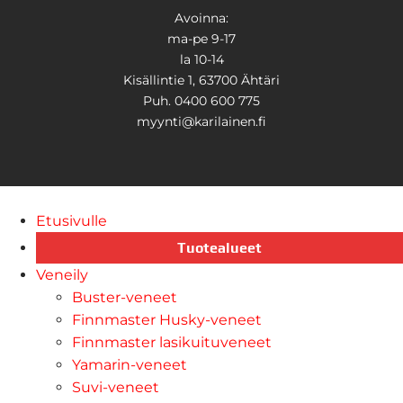
Avoinna:
ma-pe 9-17
la 10-14
Kisällintie 1, 63700 Ähtäri
Puh. 0400 600 775
myynti@karilainen.fi
Etusivulle
Tuotealueet
Veneily
Buster-veneet
Finnmaster Husky-veneet
Finnmaster lasikuituveneet
Yamarin-veneet
Suvi-veneet