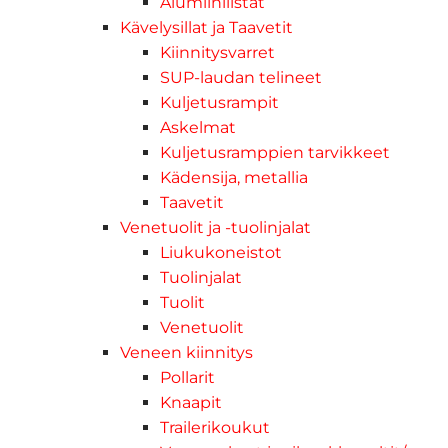
Alumiinilistat
Kävelysillat ja Taavetit
Kiinnitysvarret
SUP-laudan telineet
Kuljetusrampit
Askelmat
Kuljetusramppien tarvikkeet
Kädensija, metallia
Taavetit
Venetuolit ja -tuolinjalat
Liukukoneistot
Tuolinjalat
Tuolit
Venetuolit
Veneen kiinnitys
Pollarit
Knaapit
Trailerikoukut