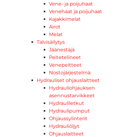
Vene- ja poijuhaat
Venehaat ja poijuhaat
Kajakkimelat
Airot
Melat
Talvisäilytys
Jäänestäjä
Peitetelineet
Venepeitteet
Nostojärjestelmä
Hydrauliset ohjauslaitteet
Hydrauliohjauksen
asennustarvikkeet
Hydrauliletkut
Hydraulipumput
Ohjaussylinterit
Hydrauliöljyt
Ohjauslaitteet