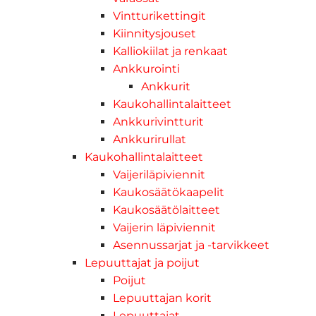
Vintturikettingit
Kiinnitysjouset
Kalliokiilat ja renkaat
Ankkurointi
Ankkurit
Kaukohallintalaitteet
Ankkurivintturit
Ankkurirullat
Kaukohallintalaitteet
Vaijeriläpiviennit
Kaukosäätökaapelit
Kaukosäätölaitteet
Vaijerin läpiviennit
Asennussarjat ja -tarvikkeet
Lepuuttajat ja poijut
Poijut
Lepuuttajan korit
Lepuuttajat