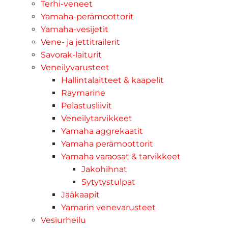
Terhi-veneet
Yamaha-perämoottorit
Yamaha-vesijetit
Vene- ja jettitrailerit
Savorak-laiturit
Veneilyvarusteet
Hallintalaitteet & kaapelit
Raymarine
Pelastusliivit
Veneilytarvikkeet
Yamaha aggrekaatit
Yamaha perämoottorit
Yamaha varaosat & tarvikkeet
Jakohihnat
Sytytystulpat
Jääkaapit
Yamarin venevarusteet
Vesiurheilu