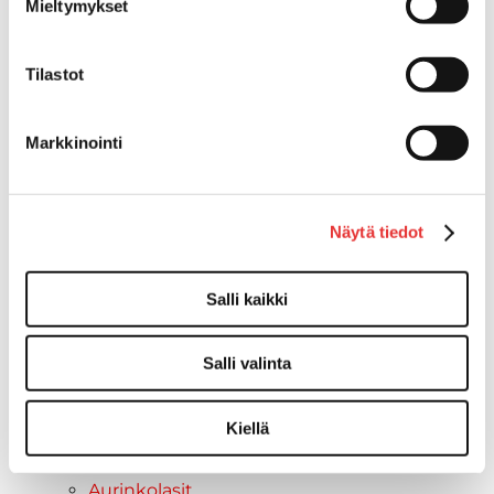
Mieltymykset
Huoltotarvikkeet
Motobatt akut
Tilastot
Puskulevyt
Rengas/Vannesetit
Työvalot
Markkinointi
Vinssit
Piha ja puutarha
STIGA ajoleikkurit
Näytä tiedot
STIGA ruohonleikkurit
STIGA robottileikkurit
STIGA pienkoneet
Salli kaikki
STIGA lumilingot
Vapaa-aika
Salli valinta
Paidat
Hupparit
Kiellä
Takit
Ajolasit
Aurinkolasit