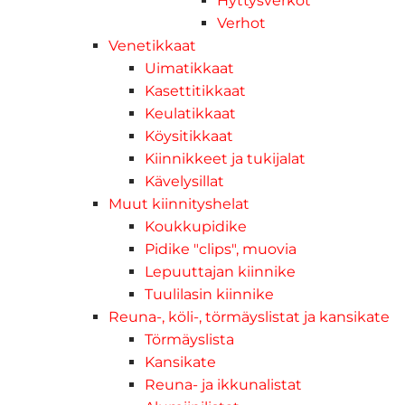
Hyttysverkot
Verhot
Venetikkaat
Uimatikkaat
Kasettitikkaat
Keulatikkaat
Köysitikkaat
Kiinnikkeet ja tukijalat
Kävelysillat
Muut kiinnityshelat
Koukkupidike
Pidike "clips", muovia
Lepuuttajan kiinnike
Tuulilasin kiinnike
Reuna-, köli-, törmäyslistat ja kansikate
Törmäyslista
Kansikate
Reuna- ja ikkunalistat