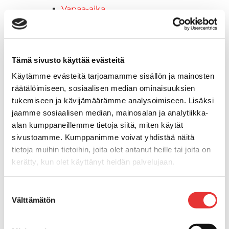
Vapaa-aika
Variaattorin hihnat
Woody's ohjausraudat
Mönkijät
Can-Am traktorimönkijät
Tämä sivusto käyttää evästeitä
Can-Am traktorimönkijät 2025
Käytämme evästeitä tarjoamamme sisällön ja mainosten
Can-Am traktorimönkijät 2026
räätälöimiseen, sosiaalisen median ominaisuuksien
Can-Am SSV-Mallit
tukemiseen ja kävijämäärämme analysoimiseen. Lisäksi
Traxter mallisto
jaamme sosiaalisen median, mainosalan ja analytiikka-
Traxter 2025
alan kumppaneillemme tietoja siitä, miten käytät
Traxter 2026
sivustoamme. Kumppanimme voivat yhdistää näitä
Maverick mallisto
tietoja muihin tietoihin, joita olet antanut heille tai joita on
kerätty, kun olet käyttänyt heidän palvelujaan.
Maverick 2025
Maverick 2026
Lisätietoja:
karilainen.fi/tietosuoja
Mönkijöiden lisävarusteet ja -tarvikkeet
Suostumuksen
Välttämätön
Ajolasit
valinta
Asusteet
Can-Am varusteet