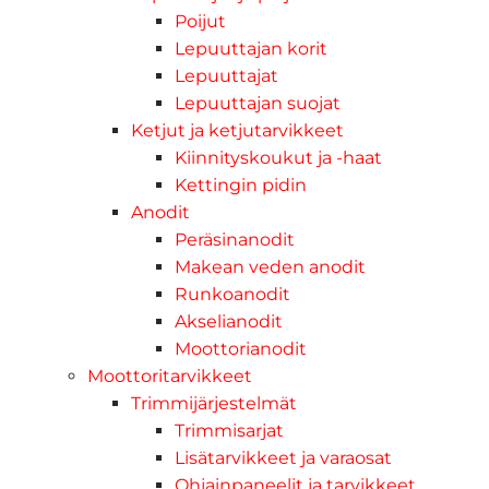
Poijut
Lepuuttajan korit
Lepuuttajat
Lepuuttajan suojat
Ketjut ja ketjutarvikkeet
Kiinnityskoukut ja -haat
Kettingin pidin
Anodit
Peräsinanodit
Makean veden anodit
Runkoanodit
Akselianodit
Moottorianodit
Moottoritarvikkeet
Trimmijärjestelmät
Trimmisarjat
Lisätarvikkeet ja varaosat
Ohjainpaneelit ja tarvikkeet