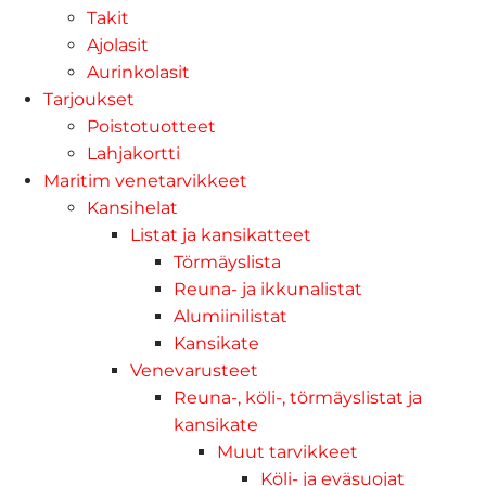
Takit
Ajolasit
Aurinkolasit
Tarjoukset
Poistotuotteet
Lahjakortti
Maritim venetarvikkeet
Kansihelat
Listat ja kansikatteet
Törmäyslista
Reuna- ja ikkunalistat
Alumiinilistat
Kansikate
Venevarusteet
Reuna-, köli-, törmäyslistat ja
kansikate
Muut tarvikkeet
Köli- ja eväsuojat