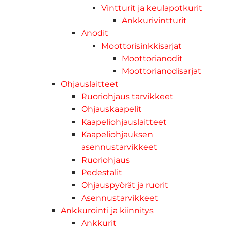
Vintturit ja keulapotkurit
Ankkurivintturit
Anodit
Moottorisinkkisarjat
Moottorianodit
Moottorianodisarjat
Ohjauslaitteet
Ruoriohjaus tarvikkeet
Ohjauskaapelit
Kaapeliohjauslaitteet
Kaapeliohjauksen
asennustarvikkeet
Ruoriohjaus
Pedestalit
Ohjauspyörät ja ruorit
Asennustarvikkeet
Ankkurointi ja kiinnitys
Ankkurit