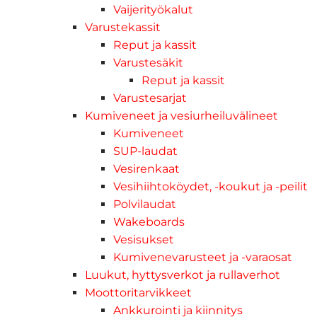
Vaijerityökalut
Varustekassit
Reput ja kassit
Varustesäkit
Reput ja kassit
Varustesarjat
Kumiveneet ja vesiurheiluvälineet
Kumiveneet
SUP-laudat
Vesirenkaat
Vesihiihtoköydet, -koukut ja -peilit
Polvilaudat
Wakeboards
Vesisukset
Kumivenevarusteet ja -varaosat
Luukut, hyttysverkot ja rullaverhot
Moottoritarvikkeet
Ankkurointi ja kiinnitys