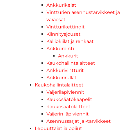
Ankkurikelat
Vintturien asennustarvikkeet ja
varaosat
Vintturikettingit
Kiinnitysjouset
Kalliokiilat ja renkaat
Ankkurointi
Ankkurit
Kaukohallintalaitteet
Ankkurivintturit
Ankkurirullat
Kaukohallintalaitteet
Vaijeriläpiviennit
Kaukosäätökaapelit
Kaukosäätölaitteet
Vaijerin läpiviennit
Asennussarjat ja -tarvikkeet
Lepuuttajat ja poijut