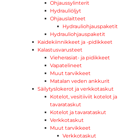
Ohjaussylinterit
Hydrauliöljyt
Ohjauslaitteet
Hydrauliohjauspaketit
Hydrauliohjauspaketit
Kaidekiinnikkeet ja -pidikkeet
Kalastusvarusteet
Vieherasiat- ja pidikkeet
Vapatelineet
Muut tarvikkeet
Matalan veden ankkurit
Säilytyslokerot ja verkkotaskut
Kotelot, vesitiiviit kotelot ja
tavarataskut
Kotelot ja tavarataskut
Verkkotaskut
Muut tarvikkeet
Verkkotaskut