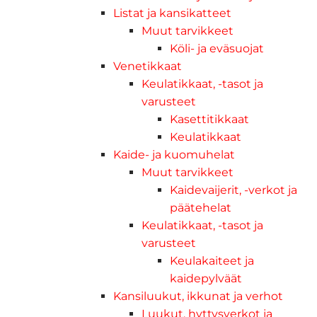
Listat ja kansikatteet
Muut tarvikkeet
Köli- ja eväsuojat
Venetikkaat
Keulatikkaat, -tasot ja
varusteet
Kasettitikkaat
Keulatikkaat
Kaide- ja kuomuhelat
Muut tarvikkeet
Kaidevaijerit, -verkot ja
päätehelat
Keulatikkaat, -tasot ja
varusteet
Keulakaiteet ja
kaidepylväät
Kansiluukut, ikkunat ja verhot
Luukut, hyttysverkot ja