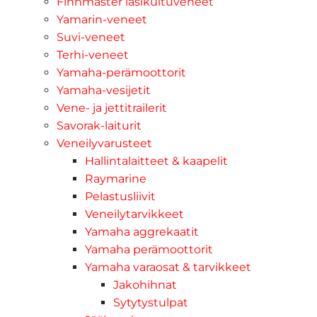
Finnmaster lasikuituveneet
Yamarin-veneet
Suvi-veneet
Terhi-veneet
Yamaha-perämoottorit
Yamaha-vesijetit
Vene- ja jettitrailerit
Savorak-laiturit
Veneilyvarusteet
Hallintalaitteet & kaapelit
Raymarine
Pelastusliivit
Veneilytarvikkeet
Yamaha aggrekaatit
Yamaha perämoottorit
Yamaha varaosat & tarvikkeet
Jakohihnat
Sytytystulpat