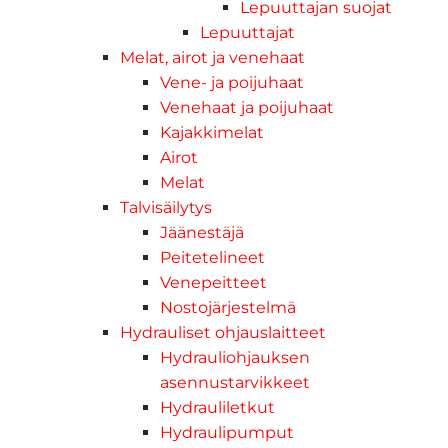
Lepuuttajan suojat
Lepuuttajat
Melat, airot ja venehaat
Vene- ja poijuhaat
Venehaat ja poijuhaat
Kajakkimelat
Airot
Melat
Talvisäilytys
Jäänestäjä
Peitetelineet
Venepeitteet
Nostojärjestelmä
Hydrauliset ohjauslaitteet
Hydrauliohjauksen
asennustarvikkeet
Hydrauliletkut
Hydraulipumput