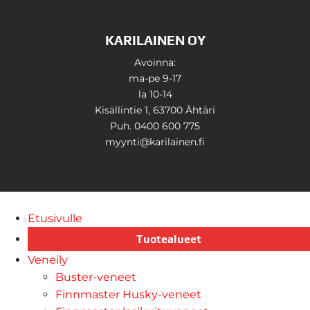
KARILAINEN OY
Avoinna:
ma-pe 9-17
la 10-14
Kisällintie 1, 63700 Ähtäri
Puh. 0400 600 775
myynti@karilainen.fi
Etusivulle
Tuotealueet
Veneily
Buster-veneet
Finnmaster Husky-veneet