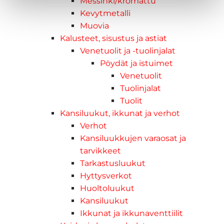
Messinki/kromattu
Kevytmetalli
Muovia
Kalusteet, sisustus ja astiat
Venetuolit ja -tuolinjalat
Pöydät ja istuimet
Venetuolit
Tuolinjalat
Tuolit
Kansiluukut, ikkunat ja verhot
Verhot
Kansiluukkujen varaosat ja
tarvikkeet
Tarkastusluukut
Hyttysverkot
Huoltoluukut
Kansiluukut
Ikkunat ja ikkunaventtiilit