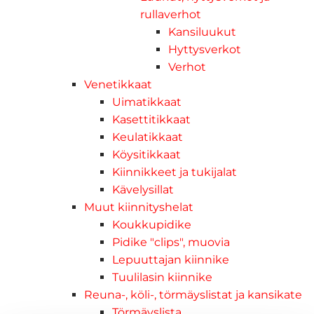
rullaverhot
Kansiluukut
Hyttysverkot
Verhot
Venetikkaat
Uimatikkaat
Kasettitikkaat
Keulatikkaat
Köysitikkaat
Kiinnikkeet ja tukijalat
Kävelysillat
Muut kiinnityshelat
Koukkupidike
Pidike "clips", muovia
Lepuuttajan kiinnike
Tuulilasin kiinnike
Reuna-, köli-, törmäyslistat ja kansikate
Törmäyslista