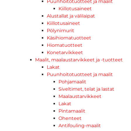
Puunhoitotuotteet ja maalit
Kiillotusaineet
Alustallat ja välilaipat
Kiillotusaineet
Pölynimurit
Käsihiomatuotteet
Hiomatuotteet
Konetarvikkeet
Maalit, maalaustarvikkeet ja -tuotteet
Lakat
Puunhoitotuotteet ja maalit
Pohjamaalit
Siveltimet, telat ja lastat
Maalaustarvikkeet
Lakat
Pintamaalit
Ohenteet
Antifouling-maalit