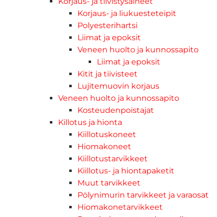
Korjaus- ja tiivistysaineet
Korjaus- ja liukuesteteipit
Polyesterihartsi
Liimat ja epoksit
Veneen huolto ja kunnossapito
Liimat ja epoksit
Kitit ja tiivisteet
Lujitemuovin korjaus
Veneen huolto ja kunnossapito
Kosteudenpoistajat
Killotus ja hionta
Kiillotuskoneet
Hiomakoneet
Kiillotustarvikkeet
Kiillotus- ja hiontapaketit
Muut tarvikkeet
Pölynimurin tarvikkeet ja varaosat
Hiomakonetarvikkeet