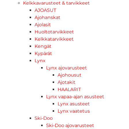
Kelkkavarusteet & tarvikkeet
AJOASUT
Ajohanskat
Ajolasit
Huoltotarvikkeet
Kelkkatarvikkeet
Kengät
Kypärät
Lynx
Lynx ajovarusteet
Ajohousut
Ajotakit
HAALARIT
Lynx vapaa-ajan asusteet
Lynx asusteet
Lynx vaatetus
Ski-Doo
Ski-Doo ajovarusteet