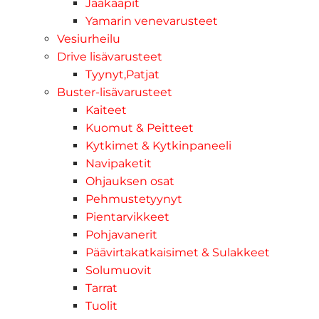
Jääkaapit
Yamarin venevarusteet
Vesiurheilu
Drive lisävarusteet
Tyynyt,Patjat
Buster-lisävarusteet
Kaiteet
Kuomut & Peitteet
Kytkimet & Kytkinpaneeli
Navipaketit
Ohjauksen osat
Pehmustetyynyt
Pientarvikkeet
Pohjavanerit
Päävirtakatkaisimet & Sulakkeet
Solumuovit
Tarrat
Tuolit