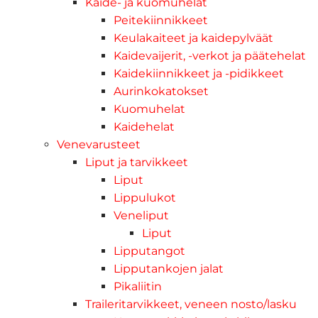
Kaide- ja kuomuhelat
Peitekiinnikkeet
Keulakaiteet ja kaidepylväät
Kaidevaijerit, -verkot ja päätehelat
Kaidekiinnikkeet ja -pidikkeet
Aurinkokatokset
Kuomuhelat
Kaidehelat
Venevarusteet
Liput ja tarvikkeet
Liput
Lippulukot
Veneliput
Liput
Lipputangot
Lipputankojen jalat
Pikaliitin
Traileritarvikkeet, veneen nosto/lasku