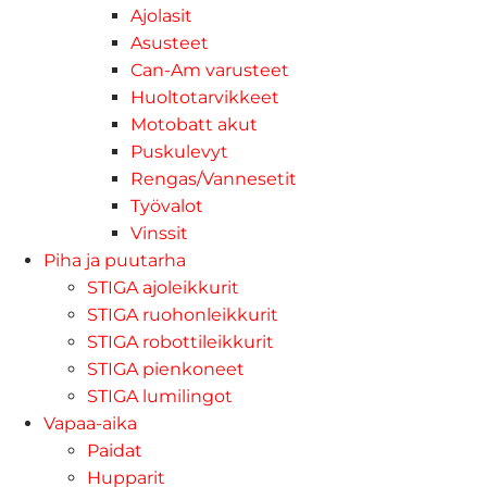
Ajolasit
Asusteet
Can-Am varusteet
Huoltotarvikkeet
Motobatt akut
Puskulevyt
Rengas/Vannesetit
Työvalot
Vinssit
Piha ja puutarha
STIGA ajoleikkurit
STIGA ruohonleikkurit
STIGA robottileikkurit
STIGA pienkoneet
STIGA lumilingot
Vapaa-aika
Paidat
Hupparit