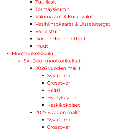
Tuulilasit
Törmäyskumit
Valomastot & Kulkuvalot
Vesihiihtokaaret & Uistelutargat
Veneistuin
Buster Hoitotuotteet
Muut
Moottorikelkkailu
Ski-Doo -moottorikelkat
2026 vuoden mallit
Syvä lumi
Crossover
Reitti
Hyötykäyttö
Keskikokoiset
2027 vuoden mallit
Syvä lumi
Crossover