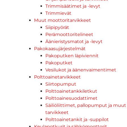
Trimmisäätimet ja -levyt
Trimmievät
Muut moottoritarvikkeet
Siipipyörät
Perämoottoritelineet
Äänieristysmatot ja -levyt
Pakokaasujärjestelmät
Pakoputken läpiviennit
Pakoputket
Vesilukot ja äänenvaimentimet
Polttoainetarvikkeet
Siirtopumput
Polttoainetankkiletkut
Polttoainesuodattimet
Säiliöliittimet, pallopumput ja muut
tarvikkeet
Polttoainetankit ja -suppilot
Keulapotkurit ja sähkömoottorit