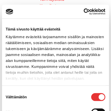
Kansikate
Reuna- ja ikkunalistat
Alumiinilistat
Kävelysillat ja Taavetit
Tämä sivusto käyttää evästeitä
Kiinnitysvarret
SUP-laudan telineet
Käytämme evästeitä tarjoamamme sisällön ja mainosten
Kuljetusrampit
räätälöimiseen, sosiaalisen median ominaisuuksien
tukemiseen ja kävijämäärämme analysoimiseen. Lisäksi
Askelmat
jaamme sosiaalisen median, mainosalan ja analytiikka-
Kuljetusramppien tarvikkeet
alan kumppaneillemme tietoja siitä, miten käytät
Kädensija, metallia
sivustoamme. Kumppanimme voivat yhdistää näitä
Taavetit
tietoja muihin tietoihin, joita olet antanut heille tai joita on
Venetuolit ja -tuolinjalat
kerätty, kun olet käyttänyt heidän palvelujaan.
Liukukoneistot
Tuolinjalat
Lisätietoja:
karilainen.fi/tietosuoja
Suostumuksen
Tuolit
Välttämätön
valinta
Venetuolit
Veneen kiinnitys
Pollarit