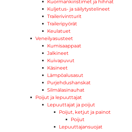
Kuormankiristimet ja hihnat
Kuljetus- ja säilytystelineet
Trailerivintturit
Traileripyörät
Keulatuet
Veneilyasusteet
Kumisaappaat
Jalkineet
Kuivapuvut
Käsineet
Lämpöalusasut
Purjehdushanskat
Silmälasinauhat
Poijut ja lepuuttajat
Lepuuttajat ja poijut
Poijut, ketjut ja painot
Poijut
Lepuuttajansuojat