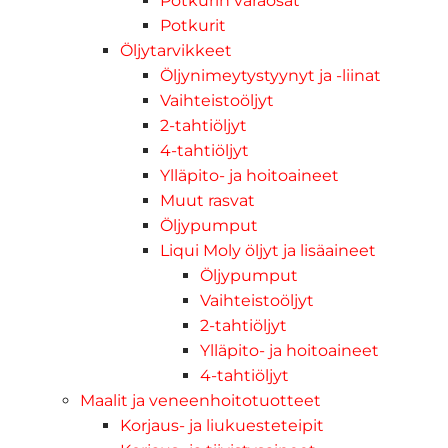
Potkurin varaosat
Potkurit
Öljytarvikkeet
Öljynimeytystyynyt ja -liinat
Vaihteistoöljyt
2-tahtiöljyt
4-tahtiöljyt
Ylläpito- ja hoitoaineet
Muut rasvat
Öljypumput
Liqui Moly öljyt ja lisäaineet
Öljypumput
Vaihteistoöljyt
2-tahtiöljyt
Ylläpito- ja hoitoaineet
4-tahtiöljyt
Maalit ja veneenhoitotuotteet
Korjaus- ja liukuesteteipit