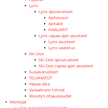
Lynx
Lynx ajovarusteet
Ajohousut
Ajotakit
HAALARIT
Lynx vapaa-ajan asusteet
Lynx asusteet
Lynx vaatetus
Ski-Doo
Ski-Doo ajovarusteet
Ski-Doo vapaa-ajan asusteet
Suojavarusteet
TELAMATOT
Vapaa-aika
Variaattorin hihnat
Woody's ohjausraudat
Mönkijät