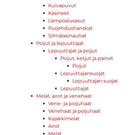
Kuivapuvut
Käsineet
Lämpöalusasut
Purjehdushanskat
Silmälasinauhat
Poijut ja lepuuttajat
Lepuuttajat ja poijut
Poijut, ketjut ja painot
Poijut
Lepuuttajansuojat
Lepuuttajan suojat
Lepuuttajat
Melat, airot ja venehaat
Vene- ja poijuhaat
Venehaat ja poijuhaat
Kajakkimelat
Airot
Melat