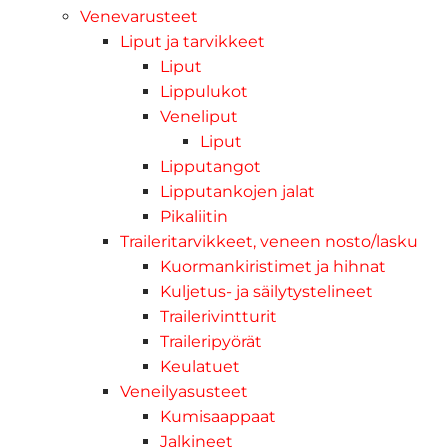
Venevarusteet
Liput ja tarvikkeet
Liput
Lippulukot
Veneliput
Liput
Lipputangot
Lipputankojen jalat
Pikaliitin
Traileritarvikkeet, veneen nosto/lasku
Kuormankiristimet ja hihnat
Kuljetus- ja säilytystelineet
Trailerivintturit
Traileripyörät
Keulatuet
Veneilyasusteet
Kumisaappaat
Jalkineet