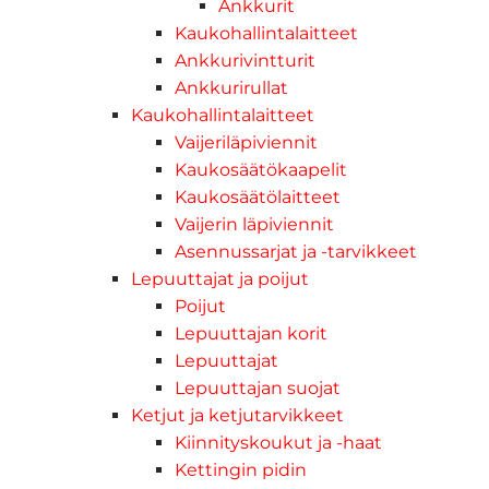
Ankkurit
Kaukohallintalaitteet
Ankkurivintturit
Ankkurirullat
Kaukohallintalaitteet
Vaijeriläpiviennit
Kaukosäätökaapelit
Kaukosäätölaitteet
Vaijerin läpiviennit
Asennussarjat ja -tarvikkeet
Lepuuttajat ja poijut
Poijut
Lepuuttajan korit
Lepuuttajat
Lepuuttajan suojat
Ketjut ja ketjutarvikkeet
Kiinnityskoukut ja -haat
Kettingin pidin