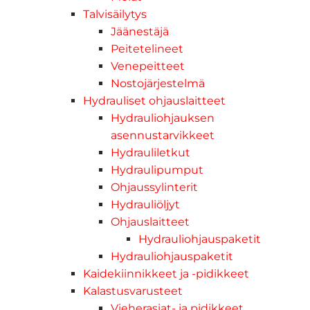
Talvisäilytys
Jäänestäjä
Peitetelineet
Venepeitteet
Nostojärjestelmä
Hydrauliset ohjauslaitteet
Hydrauliohjauksen
asennustarvikkeet
Hydrauliletkut
Hydraulipumput
Ohjaussylinterit
Hydrauliöljyt
Ohjauslaitteet
Hydrauliohjauspaketit
Hydrauliohjauspaketit
Kaidekiinnikkeet ja -pidikkeet
Kalastusvarusteet
Vieherasiat- ja pidikkeet