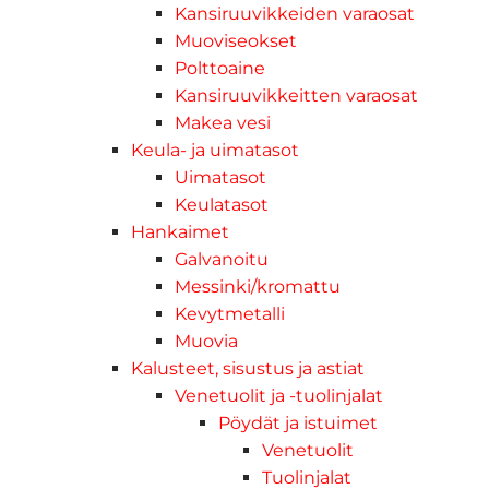
Kansiruuvikkeiden varaosat
Muoviseokset
Polttoaine
Kansiruuvikkeitten varaosat
Makea vesi
Keula- ja uimatasot
Uimatasot
Keulatasot
Hankaimet
Galvanoitu
Messinki/kromattu
Kevytmetalli
Muovia
Kalusteet, sisustus ja astiat
Venetuolit ja -tuolinjalat
Pöydät ja istuimet
Venetuolit
Tuolinjalat