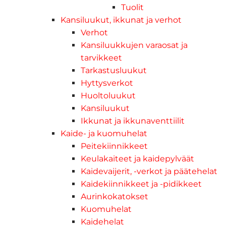
Tuolit
Kansiluukut, ikkunat ja verhot
Verhot
Kansiluukkujen varaosat ja
tarvikkeet
Tarkastusluukut
Hyttysverkot
Huoltoluukut
Kansiluukut
Ikkunat ja ikkunaventtiilit
Kaide- ja kuomuhelat
Peitekiinnikkeet
Keulakaiteet ja kaidepylväät
Kaidevaijerit, -verkot ja päätehelat
Kaidekiinnikkeet ja -pidikkeet
Aurinkokatokset
Kuomuhelat
Kaidehelat