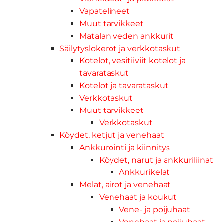
Vapatelineet
Muut tarvikkeet
Matalan veden ankkurit
Säilytyslokerot ja verkkotaskut
Kotelot, vesitiiviit kotelot ja
tavarataskut
Kotelot ja tavarataskut
Verkkotaskut
Muut tarvikkeet
Verkkotaskut
Köydet, ketjut ja venehaat
Ankkurointi ja kiinnitys
Köydet, narut ja ankkuriliinat
Ankkurikelat
Melat, airot ja venehaat
Venehaat ja koukut
Vene- ja poijuhaat
Venehaat ja poijuhaat