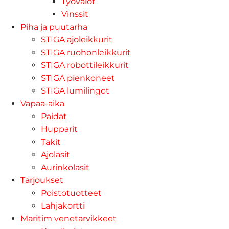
Työvalot
Vinssit
Piha ja puutarha
STIGA ajoleikkurit
STIGA ruohonleikkurit
STIGA robottileikkurit
STIGA pienkoneet
STIGA lumilingot
Vapaa-aika
Paidat
Hupparit
Takit
Ajolasit
Aurinkolasit
Tarjoukset
Poistotuotteet
Lahjakortti
Maritim venetarvikkeet