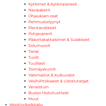
Kytkimet & Kytkinpaneeli
Navipaketit
Ohjauksen osat
Pehmustetyynyt
Pientarvikkeet
Pohjavanerit
Päävirtakatkaisimet & Sulakkeet
Solumuovit
Tarrat
Tuolit
Tuulilasit
Törmäyskumit
Valomastot & Kulkuvalot
Vesihiihtokaaret & Uistelutargat
Veneistuin
Buster Hoitotuotteet
Muut
Moottorikelkkailu