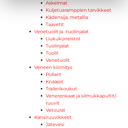
Askelmat
Kuljetusramppien tarvikkeet
Kädensija, metallia
Taavetit
Venetuolit ja -tuolinjalat
Liukukoneistot
Tuolinjalat
Tuolit
Venetuolit
Veneen kiinnitys
Pollarit
Knaapit
Trailerikoukut
Venerenkaat ja silmukkapultit/-
ruuvit
Vetourat
Kansiruuvikkeet
Jätevesi