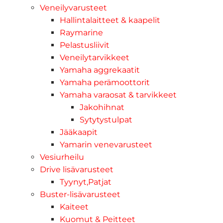
Veneilyvarusteet
Hallintalaitteet & kaapelit
Raymarine
Pelastusliivit
Veneilytarvikkeet
Yamaha aggrekaatit
Yamaha perämoottorit
Yamaha varaosat & tarvikkeet
Jakohihnat
Sytytystulpat
Jääkaapit
Yamarin venevarusteet
Vesiurheilu
Drive lisävarusteet
Tyynyt,Patjat
Buster-lisävarusteet
Kaiteet
Kuomut & Peitteet