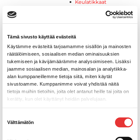
Keulatikkaat
Kaide- ja kuomuhelat
Muut tarvikkeet
Kaidevaijerit, -verkot ja
päätehelat
Tämä sivusto käyttää evästeitä
Keulatikkaat, -tasot ja
Käytämme evästeitä tarjoamamme sisällön ja mainosten
varusteet
räätälöimiseen, sosiaalisen median ominaisuuksien
Keulakaiteet ja
tukemiseen ja kävijämäärämme analysoimiseen. Lisäksi
kaidepylväät
jaamme sosiaalisen median, mainosalan ja analytiikka-
Kansiluukut, ikkunat ja verhot
alan kumppaneillemme tietoja siitä, miten käytät
Luukut, hyttysverkot ja
sivustoamme. Kumppanimme voivat yhdistää näitä
rullaverhot
tietoja muihin tietoihin, joita olet antanut heille tai joita on
Kansiluukut
kerätty, kun olet käyttänyt heidän palvelujaan.
Hyttysverkot
Verhot
Lisätietoja:
karilainen.fi/tietosuoja
Suostumuksen
Venetikkaat
Välttämätön
valinta
Uimatikkaat
Kasettitikkaat