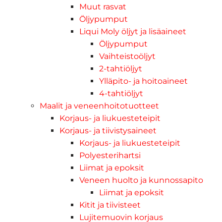
Muut rasvat
Öljypumput
Liqui Moly öljyt ja lisäaineet
Öljypumput
Vaihteistoöljyt
2-tahtiöljyt
Ylläpito- ja hoitoaineet
4-tahtiöljyt
Maalit ja veneenhoitotuotteet
Korjaus- ja liukuesteteipit
Korjaus- ja tiivistysaineet
Korjaus- ja liukuesteteipit
Polyesterihartsi
Liimat ja epoksit
Veneen huolto ja kunnossapito
Liimat ja epoksit
Kitit ja tiivisteet
Lujitemuovin korjaus