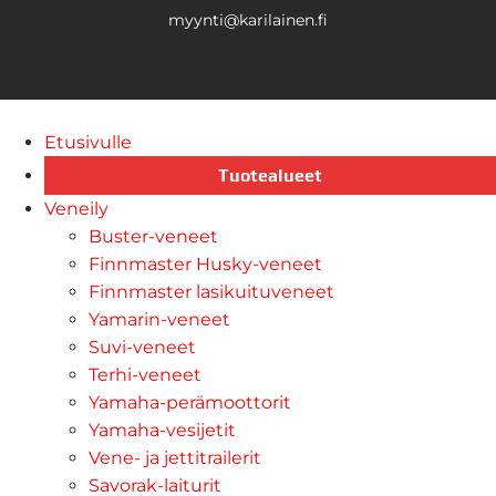
myynti@karilainen.fi
Etusivulle
Tuotealueet
Veneily
Buster-veneet
Finnmaster Husky-veneet
Finnmaster lasikuituveneet
Yamarin-veneet
Suvi-veneet
Terhi-veneet
Yamaha-perämoottorit
Yamaha-vesijetit
Vene- ja jettitrailerit
Savorak-laiturit