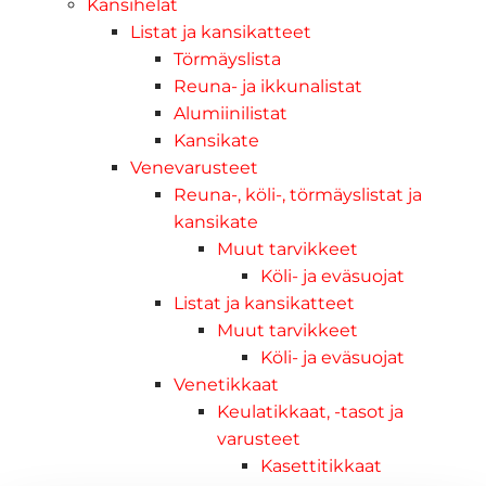
Kansihelat
Listat ja kansikatteet
Törmäyslista
Reuna- ja ikkunalistat
Alumiinilistat
Kansikate
Venevarusteet
Reuna-, köli-, törmäyslistat ja
kansikate
Muut tarvikkeet
Köli- ja eväsuojat
Listat ja kansikatteet
Muut tarvikkeet
Köli- ja eväsuojat
Venetikkaat
Keulatikkaat, -tasot ja
varusteet
Kasettitikkaat