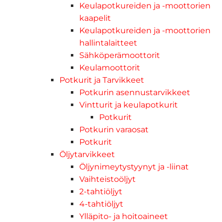
Keulapotkureiden ja -moottorien
kaapelit
Keulapotkureiden ja -moottorien
hallintalaitteet
Sähköperämoottorit
Keulamoottorit
Potkurit ja Tarvikkeet
Potkurin asennustarvikkeet
Vintturit ja keulapotkurit
Potkurit
Potkurin varaosat
Potkurit
Öljytarvikkeet
Öljynimeytystyynyt ja -liinat
Vaihteistoöljyt
2-tahtiöljyt
4-tahtiöljyt
Ylläpito- ja hoitoaineet