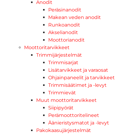
Anodit
Peräsinanodit
Makean veden anodit
Runkoanodit
Akselianodit
Moottorianodit
Moottoritarvikkeet
Trimmijärjestelmät
Trimmisarjat
Lisätarvikkeet ja varaosat
Ohjainpaneelit ja tarvikkeet
Trimmisäätimet ja -levyt
Trimmievät
Muut moottoritarvikkeet
Siipipyörät
Perämoottoritelineet
Äänieristysmatot ja -levyt
Pakokaasujärjestelmät