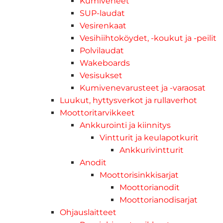
Kumiveneet
SUP-laudat
Vesirenkaat
Vesihiihtoköydet, -koukut ja -peilit
Polvilaudat
Wakeboards
Vesisukset
Kumivenevarusteet ja -varaosat
Luukut, hyttysverkot ja rullaverhot
Moottoritarvikkeet
Ankkurointi ja kiinnitys
Vintturit ja keulapotkurit
Ankkurivintturit
Anodit
Moottorisinkkisarjat
Moottorianodit
Moottorianodisarjat
Ohjauslaitteet