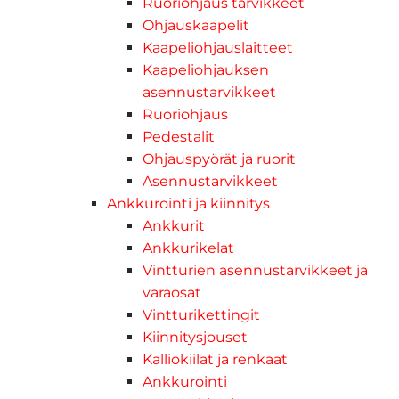
Ruoriohjaus tarvikkeet
Ohjauskaapelit
Kaapeliohjauslaitteet
Kaapeliohjauksen
asennustarvikkeet
Ruoriohjaus
Pedestalit
Ohjauspyörät ja ruorit
Asennustarvikkeet
Ankkurointi ja kiinnitys
Ankkurit
Ankkurikelat
Vintturien asennustarvikkeet ja
varaosat
Vintturikettingit
Kiinnitysjouset
Kalliokiilat ja renkaat
Ankkurointi