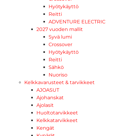
Hyötykäyttö
Reitti
ADVENTURE ELECTRIC
2027 vuoden mallit
Syvä lumi
Crossover
Hyötykäyttö
Reitti
Sähkö
Nuoriso
Kelkkavarusteet & tarvikkeet
AJOASUT
Ajohanskat
Ajolasit
Huoltotarvikkeet
Kelkkatarvikkeet
Kengät
Kypärät