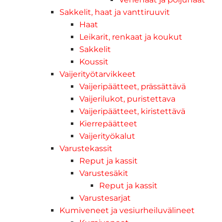
Sakkelit, haat ja vanttiruuvit
Haat
Leikarit, renkaat ja koukut
Sakkelit
Koussit
Vaijerityötarvikkeet
Vaijeripäätteet, prässättävä
Vaijerilukot, puristettava
Vaijeripäätteet, kiristettävä
Kierrepäätteet
Vaijerityökalut
Varustekassit
Reput ja kassit
Varustesäkit
Reput ja kassit
Varustesarjat
Kumiveneet ja vesiurheiluvälineet