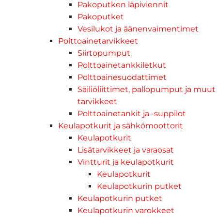
Pakoputken läpiviennit
Pakoputket
Vesilukot ja äänenvaimentimet
Polttoainetarvikkeet
Siirtopumput
Polttoainetankkiletkut
Polttoainesuodattimet
Säiliöliittimet, pallopumput ja muut
tarvikkeet
Polttoainetankit ja -suppilot
Keulapotkurit ja sähkömoottorit
Keulapotkurit
Lisätarvikkeet ja varaosat
Vintturit ja keulapotkurit
Keulapotkurit
Keulapotkurin putket
Keulapotkurin putket
Keulapotkurin varokkeet