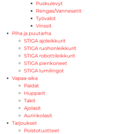
Puskulevyt
Rengas/Vannesetit
Työvalot
Vinssit
Piha ja puutarha
STIGA ajoleikkurit
STIGA ruohonleikkurit
STIGA robottileikkurit
STIGA pienkoneet
STIGA lumilingot
Vapaa-aika
Paidat
Hupparit
Takit
Ajolasit
Aurinkolasit
Tarjoukset
Poistotuotteet