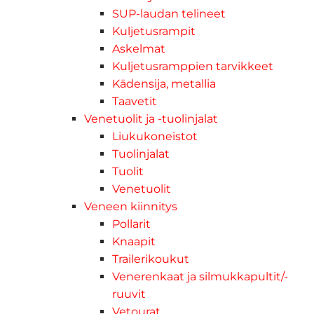
SUP-laudan telineet
Kuljetusrampit
Askelmat
Kuljetusramppien tarvikkeet
Kädensija, metallia
Taavetit
Venetuolit ja -tuolinjalat
Liukukoneistot
Tuolinjalat
Tuolit
Venetuolit
Veneen kiinnitys
Pollarit
Knaapit
Trailerikoukut
Venerenkaat ja silmukkapultit/-
ruuvit
Vetourat