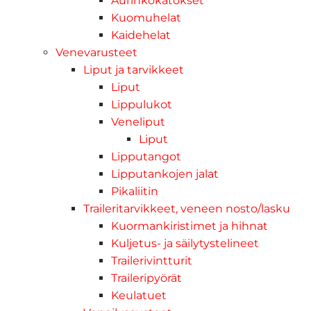
Aurinkokatokset
Kuomuhelat
Kaidehelat
Venevarusteet
Liput ja tarvikkeet
Liput
Lippulukot
Veneliput
Liput
Lipputangot
Lipputankojen jalat
Pikaliitin
Traileritarvikkeet, veneen nosto/lasku
Kuormankiristimet ja hihnat
Kuljetus- ja säilytystelineet
Trailerivintturit
Traileripyörät
Keulatuet