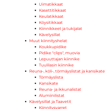
Uimatikkaat
Kasettitikkaat
Keulatikkaat
Köysitikkaat
Kiinnikkeet ja tukijalat
Kävelysillat
Muut kiinnityshelat
Koukkupidike
Pidike "clips", muovia
Lepuuttajan kiinnike
Tuulilasin kiinnike
Reuna-, köli-, törmäyslistat ja kansikate
Törmäyslista
Kansikate
Reuna- ja ikkunalistat
Alumiinilistat
Kävelysillat ja Taavetit
Kiinnitysvarret