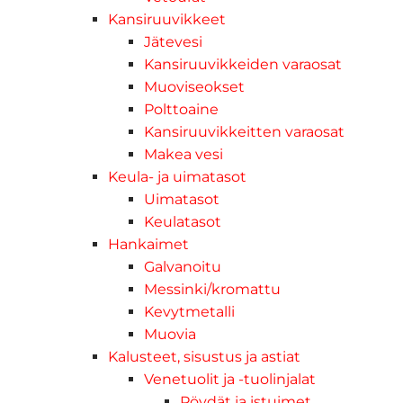
Kansiruuvikkeet
Jätevesi
Kansiruuvikkeiden varaosat
Muoviseokset
Polttoaine
Kansiruuvikkeitten varaosat
Makea vesi
Keula- ja uimatasot
Uimatasot
Keulatasot
Hankaimet
Galvanoitu
Messinki/kromattu
Kevytmetalli
Muovia
Kalusteet, sisustus ja astiat
Venetuolit ja -tuolinjalat
Pöydät ja istuimet