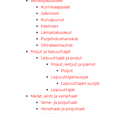
Veneilyasusteet
Kumisaappaat
Jalkineet
Kuivapuvut
Käsineet
Lämpöalusasut
Purjehdushanskat
Silmälasinauhat
Poijut ja lepuuttajat
Lepuuttajat ja poijut
Poijut, ketjut ja painot
Poijut
Lepuuttajansuojat
Lepuuttajan suojat
Lepuuttajat
Melat, airot ja venehaat
Vene- ja poijuhaat
Venehaat ja poijuhaat