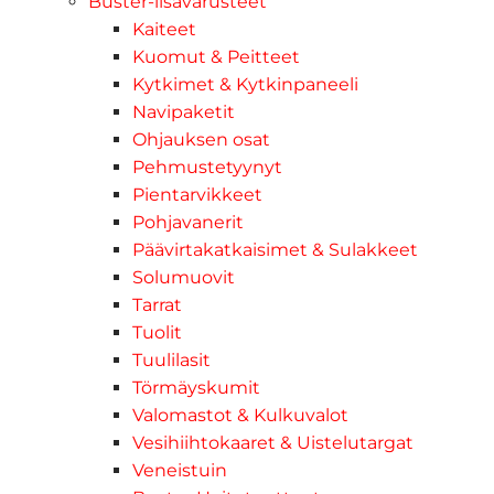
Buster-lisävarusteet
Kaiteet
Kuomut & Peitteet
Kytkimet & Kytkinpaneeli
Navipaketit
Ohjauksen osat
Pehmustetyynyt
Pientarvikkeet
Pohjavanerit
Päävirtakatkaisimet & Sulakkeet
Solumuovit
Tarrat
Tuolit
Tuulilasit
Törmäyskumit
Valomastot & Kulkuvalot
Vesihiihtokaaret & Uistelutargat
Veneistuin