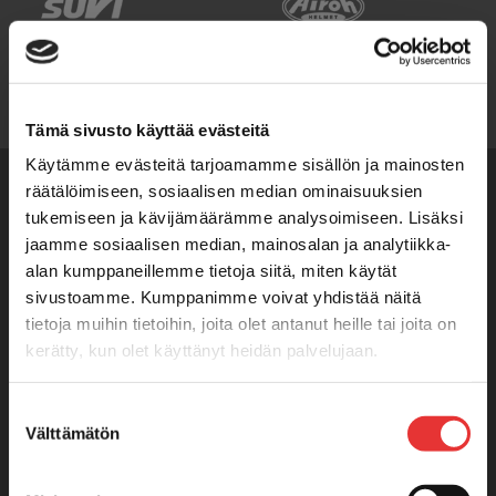
Tämä sivusto käyttää evästeitä
Käytämme evästeitä tarjoamamme sisällön ja mainosten
räätälöimiseen, sosiaalisen median ominaisuuksien
tukemiseen ja kävijämäärämme analysoimiseen. Lisäksi
jaamme sosiaalisen median, mainosalan ja analytiikka-
alan kumppaneillemme tietoja siitä, miten käytät
sivustoamme. Kumppanimme voivat yhdistää näitä
tietoja muihin tietoihin, joita olet antanut heille tai joita on
kerätty, kun olet käyttänyt heidän palvelujaan.
Lisätietoja:
karilainen.fi/tietosuoja
Suostumuksen
KARILAINEN OY
Välttämätön
valinta
Avoinna:
ma-pe 9-17