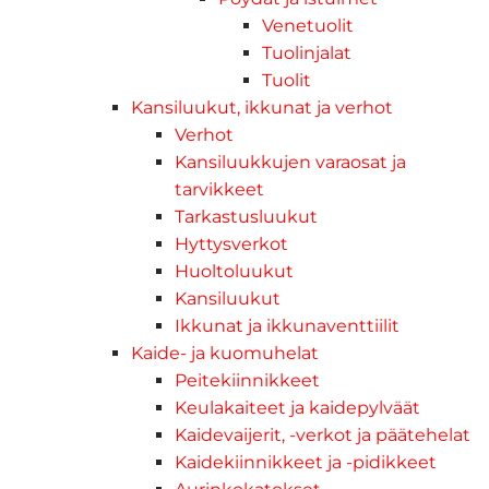
Venetuolit
Tuolinjalat
Tuolit
Kansiluukut, ikkunat ja verhot
Verhot
Kansiluukkujen varaosat ja
tarvikkeet
Tarkastusluukut
Hyttysverkot
Huoltoluukut
Kansiluukut
Ikkunat ja ikkunaventtiilit
Kaide- ja kuomuhelat
Peitekiinnikkeet
Keulakaiteet ja kaidepylväät
Kaidevaijerit, -verkot ja päätehelat
Kaidekiinnikkeet ja -pidikkeet