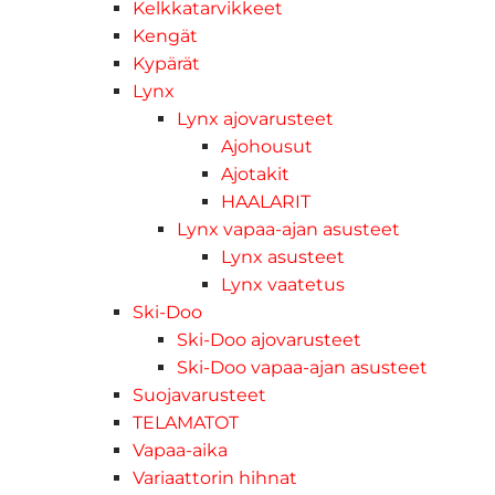
Kelkkatarvikkeet
Kengät
Kypärät
Lynx
Lynx ajovarusteet
Ajohousut
Ajotakit
HAALARIT
Lynx vapaa-ajan asusteet
Lynx asusteet
Lynx vaatetus
Ski-Doo
Ski-Doo ajovarusteet
Ski-Doo vapaa-ajan asusteet
Suojavarusteet
TELAMATOT
Vapaa-aika
Variaattorin hihnat