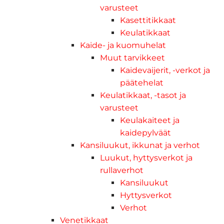
varusteet
Kasettitikkaat
Keulatikkaat
Kaide- ja kuomuhelat
Muut tarvikkeet
Kaidevaijerit, -verkot ja
päätehelat
Keulatikkaat, -tasot ja
varusteet
Keulakaiteet ja
kaidepylväät
Kansiluukut, ikkunat ja verhot
Luukut, hyttysverkot ja
rullaverhot
Kansiluukut
Hyttysverkot
Verhot
Venetikkaat