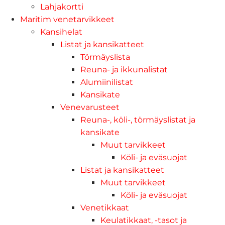
Lahjakortti
Maritim venetarvikkeet
Kansihelat
Listat ja kansikatteet
Törmäyslista
Reuna- ja ikkunalistat
Alumiinilistat
Kansikate
Venevarusteet
Reuna-, köli-, törmäyslistat ja
kansikate
Muut tarvikkeet
Köli- ja eväsuojat
Listat ja kansikatteet
Muut tarvikkeet
Köli- ja eväsuojat
Venetikkaat
Keulatikkaat, -tasot ja