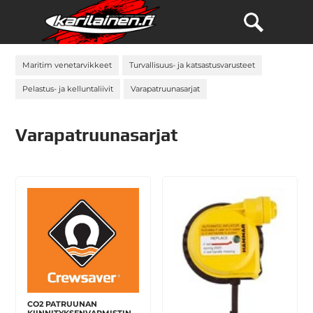
Maritim venetarvikkeet
Turvallisuus- ja katsastusvarusteet
Pelastus- ja kelluntaliivit
Varapatruunasarjat
Varapatruunasarjat
CO2 PATRUUNAN
KIINNITYKSENVARMISTIN