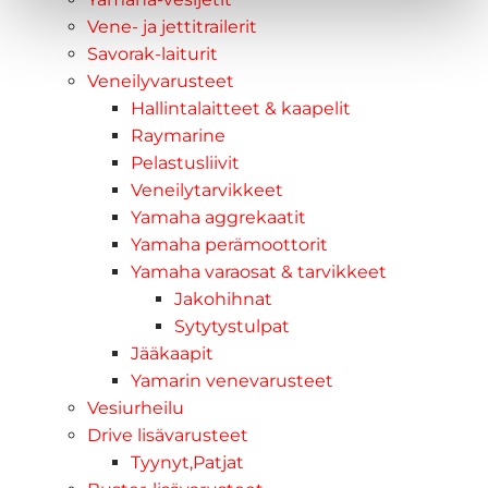
Vene- ja jettitrailerit
Savorak-laiturit
Veneilyvarusteet
Hallintalaitteet & kaapelit
Raymarine
Pelastusliivit
Veneilytarvikkeet
Yamaha aggrekaatit
Yamaha perämoottorit
Yamaha varaosat & tarvikkeet
Jakohihnat
Sytytystulpat
Jääkaapit
Yamarin venevarusteet
Vesiurheilu
Drive lisävarusteet
Tyynyt,Patjat