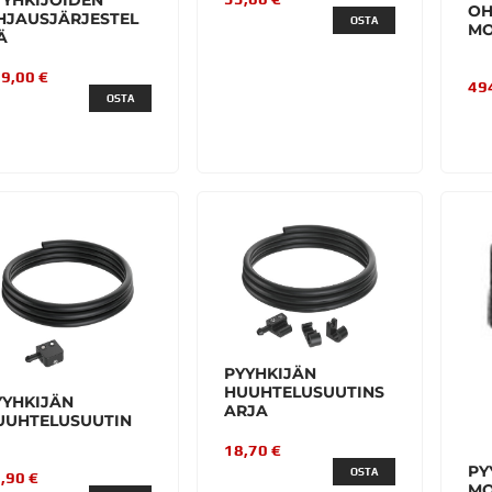
YYHKIJÖIDEN
OH
HJAUSJÄRJESTEL
OSTA
MO
Ä
9,00 €
49
OSTA
PYYHKIJÄN
HUUHTELUSUUTINS
YYHKIJÄN
ARJA
UUHTELUSUUTIN
18,70 €
PY
OSTA
,90 €
MO