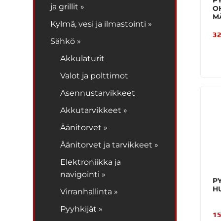
P
ja grillit »
O
M
Kylmä, vesi ja ilmastointi »
32
Sähkö »
Akkulaturit
Valot ja polttimot
Asennustarvikkeet
Akkutarvikkeet »
Äänitorvet »
Äänitorvet ja tarvikkeet »
Elektroniikka ja
navigointi »
P
H
Virranhallinta »
Pyyhkijät »
15