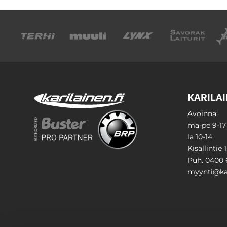
KARILAI
Avoinna:
ma-pe 9-17
la 10-14
Kisällintie 
Puh. 0400 
myynti@kar