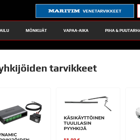
VENETARVIKKEET
AILU
MÖNKIJÄT
VAPAA-AIKA
PIHA & PUUTARH
yhkijöiden tarvikkeet
KÄSIKÄYTTÖINEN
TUULILASIN
PYYHKIJÄ
YNAMIC
55,00 €