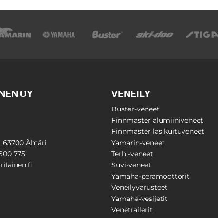
NEN OY
VENEILY
Buster-veneet
Finnmaster alumiiniveneet
Finnmaster lasikuituveneet
1, 63700 Ähtäri
Yamarin-veneet
600 775
Terhi-veneet
ilainen.fi
Suvi-veneet
Yamaha-perämoottorit
Veneilyvarusteet
Yamaha-vesijetit
Venetrailerit