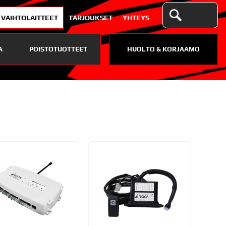
VAIHTOLAITTEET
TARJOUKSET
YHTEYS
A
POISTOTUOTTEET
HUOLTO & KORJAAMO