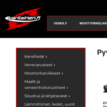
VENEILY
MOOTTORIKELKK
Py
Kansihelat »
Venevarusteet »
Moottoritarvikkeet »
Maalit ja
veneenhoitotuotteet »
Sisustus ja lahjatavarat »
D
Lämmittimet, liedet, uunit