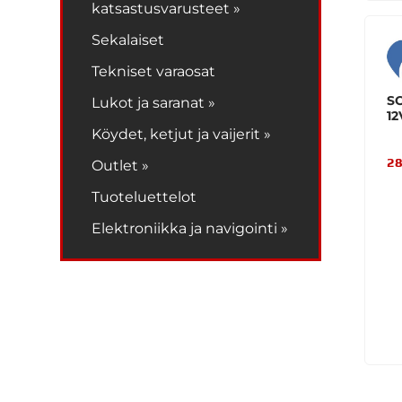
katsastusvarusteet »
Sekalaiset
Tekniset varaosat
SO
Lukot ja saranat »
12
Köydet, ketjut ja vaijerit »
28
Outlet »
Tuoteluettelot
Elektroniikka ja navigointi »