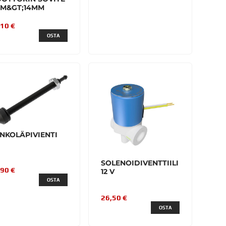
M&GT;14MM
,10 €
OSTA
NKOLÄPIVIENTI
SOLENOIDIVENTTIILI
,90 €
12 V
OSTA
26,50 €
OSTA