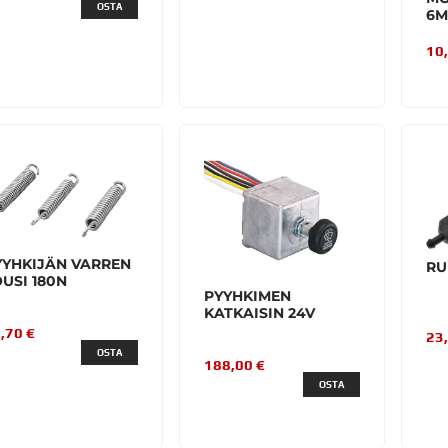
OSTA
6M
10
YYHKIJÄN VARREN
RU
USI 180N
PYYHKIMEN
KATKAISIN 24V
,70 €
23
OSTA
188,00 €
OSTA