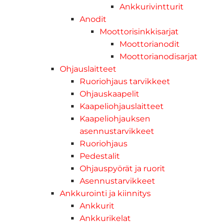
Ankkurivintturit
Anodit
Moottorisinkkisarjat
Moottorianodit
Moottorianodisarjat
Ohjauslaitteet
Ruoriohjaus tarvikkeet
Ohjauskaapelit
Kaapeliohjauslaitteet
Kaapeliohjauksen
asennustarvikkeet
Ruoriohjaus
Pedestalit
Ohjauspyörät ja ruorit
Asennustarvikkeet
Ankkurointi ja kiinnitys
Ankkurit
Ankkurikelat