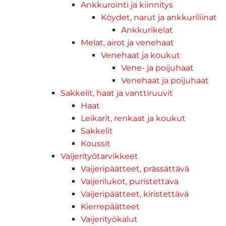
Ankkurointi ja kiinnitys
Köydet, narut ja ankkuriliinat
Ankkurikelat
Melat, airot ja venehaat
Venehaat ja koukut
Vene- ja poijuhaat
Venehaat ja poijuhaat
Sakkelit, haat ja vanttiruuvit
Haat
Leikarit, renkaat ja koukut
Sakkelit
Koussit
Vaijerityötarvikkeet
Vaijeripäätteet, prässättävä
Vaijerilukot, puristettava
Vaijeripäätteet, kiristettävä
Kierrepäätteet
Vaijerityökalut