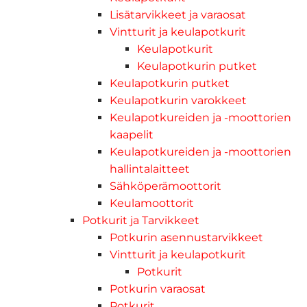
Lisätarvikkeet ja varaosat
Vintturit ja keulapotkurit
Keulapotkurit
Keulapotkurin putket
Keulapotkurin putket
Keulapotkurin varokkeet
Keulapotkureiden ja -moottorien
kaapelit
Keulapotkureiden ja -moottorien
hallintalaitteet
Sähköperämoottorit
Keulamoottorit
Potkurit ja Tarvikkeet
Potkurin asennustarvikkeet
Vintturit ja keulapotkurit
Potkurit
Potkurin varaosat
Potkurit