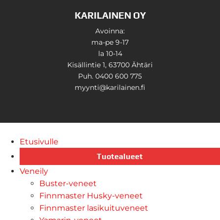
KARILAINEN OY
Avoinna:
ma-pe 9-17
la 10-14
Kisällintie 1, 63700 Ähtäri
Puh. 0400 600 775
myynti@karilainen.fi
Etusivulle
Tuotealueet
Veneily
Buster-veneet
Finnmaster Husky-veneet
Finnmaster lasikuituveneet