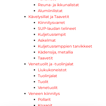
Reuna- ja ikkunalistat
Alumiinilistat
Kävelysillat ja Taavetit
Kiinnitysvarret
SUP-laudan telineet
Kuljetusrampit
Askelmat
Kuljetusramppien tarvikkeet
Kädensija, metallia
Taavetit
Venetuolit ja -tuolinjalat
Liukukoneistot
Tuolinjalat
Tuolit
Venetuolit
Veneen kiinnitys
Pollarit
Knaapit