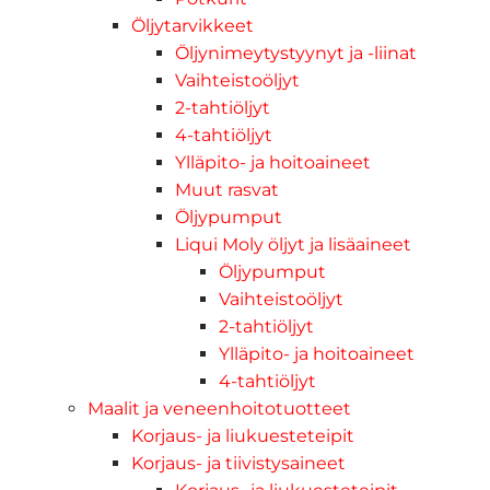
Öljytarvikkeet
Öljynimeytystyynyt ja -liinat
Vaihteistoöljyt
2-tahtiöljyt
4-tahtiöljyt
Ylläpito- ja hoitoaineet
Muut rasvat
Öljypumput
Liqui Moly öljyt ja lisäaineet
Öljypumput
Vaihteistoöljyt
2-tahtiöljyt
Ylläpito- ja hoitoaineet
4-tahtiöljyt
Maalit ja veneenhoitotuotteet
Korjaus- ja liukuesteteipit
Korjaus- ja tiivistysaineet