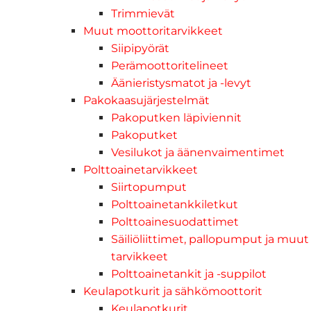
Trimmievät
Muut moottoritarvikkeet
Siipipyörät
Perämoottoritelineet
Äänieristysmatot ja -levyt
Pakokaasujärjestelmät
Pakoputken läpiviennit
Pakoputket
Vesilukot ja äänenvaimentimet
Polttoainetarvikkeet
Siirtopumput
Polttoainetankkiletkut
Polttoainesuodattimet
Säiliöliittimet, pallopumput ja muut
tarvikkeet
Polttoainetankit ja -suppilot
Keulapotkurit ja sähkömoottorit
Keulapotkurit