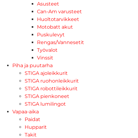
Asusteet
Can-Am varusteet
Huoltotarvikkeet
Motobatt akut
Puskulevyt
Rengas/Vannesetit
Työvalot
Vinssit
Piha ja puutarha
STIGA ajoleikkurit
STIGA ruohonleikkurit
STIGA robottileikkurit
STIGA pienkoneet
STIGA lumilingot
Vapaa-aika
Paidat
Hupparit
Takit