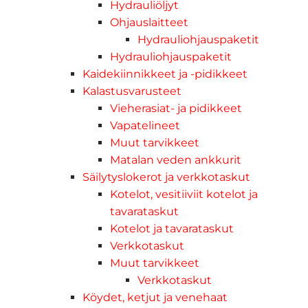
Hydrauliöljyt
Ohjauslaitteet
Hydrauliohjauspaketit
Hydrauliohjauspaketit
Kaidekiinnikkeet ja -pidikkeet
Kalastusvarusteet
Vieherasiat- ja pidikkeet
Vapatelineet
Muut tarvikkeet
Matalan veden ankkurit
Säilytyslokerot ja verkkotaskut
Kotelot, vesitiiviit kotelot ja
tavarataskut
Kotelot ja tavarataskut
Verkkotaskut
Muut tarvikkeet
Verkkotaskut
Köydet, ketjut ja venehaat