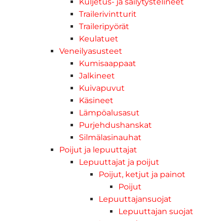
Kuljetus- ja säilytystelineet
Trailerivintturit
Traileripyörät
Keulatuet
Veneilyasusteet
Kumisaappaat
Jalkineet
Kuivapuvut
Käsineet
Lämpöalusasut
Purjehdushanskat
Silmälasinauhat
Poijut ja lepuuttajat
Lepuuttajat ja poijut
Poijut, ketjut ja painot
Poijut
Lepuuttajansuojat
Lepuuttajan suojat