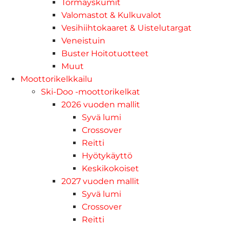
Törmäyskumit
Valomastot & Kulkuvalot
Vesihiihtokaaret & Uistelutargat
Veneistuin
Buster Hoitotuotteet
Muut
Moottorikelkkailu
Ski-Doo -moottorikelkat
2026 vuoden mallit
Syvä lumi
Crossover
Reitti
Hyötykäyttö
Keskikokoiset
2027 vuoden mallit
Syvä lumi
Crossover
Reitti