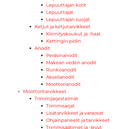
Lepuuttajan korit
Lepuuttajat
Lepuuttajan suojat
Ketjut ja ketjutarvikkeet
Kiinnityskoukut ja -haat
Kettingin pidin
Anodit
Peräsinanodit
Makean veden anodit
Runkoanodit
Akselianodit
Moottorianodit
Moottoritarvikkeet
Trimmijärjestelmät
Trimmisarjat
Lisätarvikkeet ja varaosat
Ohjainpaneelit ja tarvikkeet
Trimmisäätimet ja -levyt