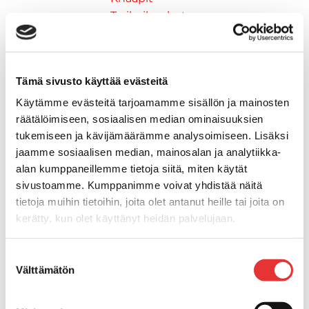
Trailerikoukut
Venerenkaat ja silmukkapultit/-
ruuvit
Vetourat
Tämä sivusto käyttää evästeitä
Kansiruuvikkeet
Jätevesi
Käytämme evästeitä tarjoamamme sisällön ja mainosten
Kansiruuvikkeiden varaosat
räätälöimiseen, sosiaalisen median ominaisuuksien
tukemiseen ja kävijämäärämme analysoimiseen. Lisäksi
Muoviseokset
jaamme sosiaalisen median, mainosalan ja analytiikka-
Polttoaine
alan kumppaneillemme tietoja siitä, miten käytät
Kansiruuvikkeitten varaosat
sivustoamme. Kumppanimme voivat yhdistää näitä
Makea vesi
tietoja muihin tietoihin, joita olet antanut heille tai joita on
Keula- ja uimatasot
kerätty, kun olet käyttänyt heidän palvelujaan.
Uimatasot
Keulatasot
Lisätietoja:
karilainen.fi/tietosuoja
Suostumuksen
Hankaimet
Välttämätön
valinta
Galvanoitu
Messinki/kromattu
Kevytmetalli