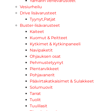
Yamarin venevarusteet
Vesiurheilu
Drive lisävarusteet
Tyynyt,Patjat
Buster-lisävarusteet
Kaiteet
Kuomut & Peitteet
Kytkimet & Kytkinpaneeli
Navipaketit
Ohjauksen osat
Pehmustetyynyt
Pientarvikkeet
Pohjavanerit
Päävirtakatkaisimet & Sulakkeet
Solumuovit
Tarrat
Tuolit
Tuulilasit