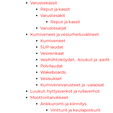
Varustekassit
Reput ja kassit
Varustesäkit
Reput ja kassit
Varustesarjat
Kumiveneet ja vesiurheiluvälineet
Kumiveneet
SUP-laudat
Vesirenkaat
Vesihiihtoköydet, -koukut ja -peilit
Polvilaudat
Wakeboards
Vesisukset
Kumivenevarusteet ja -varaosat
Luukut, hyttysverkot ja rullaverhot
Moottoritarvikkeet
Ankkurointi ja kiinnitys
Vintturit ja keulapotkurit