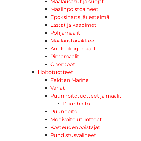
Maalausasut ja suojat
Maalinpoistoaineet
Epoksihartsijärjestelmä
Lastat ja kaapimet
Pohjamaalit
Maalaustarvikkeet
Antifouling-maalit
Pintamaalit
Ohenteet
Hoitotuotteet
Feldten Marine
Vahat
Puunhoitotuotteet ja maalit
Puunhoito
Puunhoito
Monivoitelutuotteet
Kosteudenpoistajat
Puhdistusvälineet