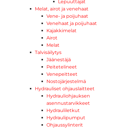
Lepuuttajat
Melat, airot ja venehaat
Vene- ja poijuhaat
Venehaat ja poijuhaat
Kajakkimelat
Airot
Melat
Talvisäilytys
Jäänestäjä
Peitetelineet
Venepeitteet
Nostojärjestelmä
Hydrauliset ohjauslaitteet
Hydrauliohjauksen
asennustarvikkeet
Hydrauliletkut
Hydraulipumput
Ohjaussylinterit