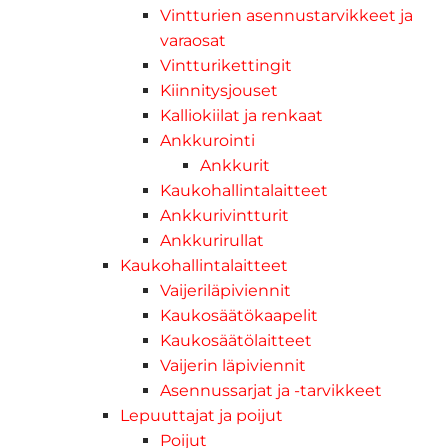
Vintturien asennustarvikkeet ja
varaosat
Vintturikettingit
Kiinnitysjouset
Kalliokiilat ja renkaat
Ankkurointi
Ankkurit
Kaukohallintalaitteet
Ankkurivintturit
Ankkurirullat
Kaukohallintalaitteet
Vaijeriläpiviennit
Kaukosäätökaapelit
Kaukosäätölaitteet
Vaijerin läpiviennit
Asennussarjat ja -tarvikkeet
Lepuuttajat ja poijut
Poijut