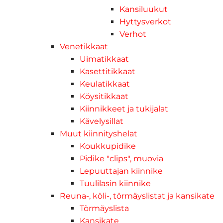
Kansiluukut
Hyttysverkot
Verhot
Venetikkaat
Uimatikkaat
Kasettitikkaat
Keulatikkaat
Köysitikkaat
Kiinnikkeet ja tukijalat
Kävelysillat
Muut kiinnityshelat
Koukkupidike
Pidike "clips", muovia
Lepuuttajan kiinnike
Tuulilasin kiinnike
Reuna-, köli-, törmäyslistat ja kansikate
Törmäyslista
Kansikate