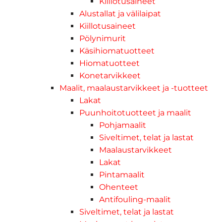
Kiillotusaineet
Alustallat ja välilaipat
Kiillotusaineet
Pölynimurit
Käsihiomatuotteet
Hiomatuotteet
Konetarvikkeet
Maalit, maalaustarvikkeet ja -tuotteet
Lakat
Puunhoitotuotteet ja maalit
Pohjamaalit
Siveltimet, telat ja lastat
Maalaustarvikkeet
Lakat
Pintamaalit
Ohenteet
Antifouling-maalit
Siveltimet, telat ja lastat