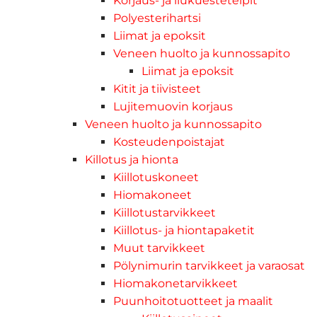
Korjaus- ja liukuesteteipit
Polyesterihartsi
Liimat ja epoksit
Veneen huolto ja kunnossapito
Liimat ja epoksit
Kitit ja tiivisteet
Lujitemuovin korjaus
Veneen huolto ja kunnossapito
Kosteudenpoistajat
Killotus ja hionta
Kiillotuskoneet
Hiomakoneet
Kiillotustarvikkeet
Kiillotus- ja hiontapaketit
Muut tarvikkeet
Pölynimurin tarvikkeet ja varaosat
Hiomakonetarvikkeet
Puunhoitotuotteet ja maalit