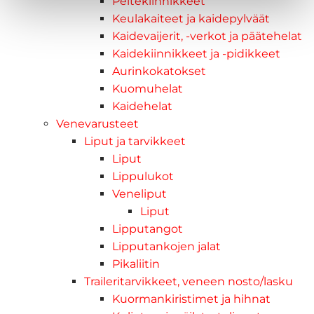
Peitekiinnikkeet
Keulakaiteet ja kaidepylväät
Kaidevaijerit, -verkot ja päätehelat
Kaidekiinnikkeet ja -pidikkeet
Aurinkokatokset
Kuomuhelat
Kaidehelat
Venevarusteet
Liput ja tarvikkeet
Liput
Lippulukot
Veneliput
Liput
Lipputangot
Lipputankojen jalat
Pikaliitin
Traileritarvikkeet, veneen nosto/lasku
Kuormankiristimet ja hihnat