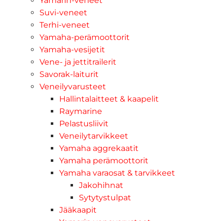
Yamarin-veneet
Suvi-veneet
Terhi-veneet
Yamaha-perämoottorit
Yamaha-vesijetit
Vene- ja jettitrailerit
Savorak-laiturit
Veneilyvarusteet
Hallintalaitteet & kaapelit
Raymarine
Pelastusliivit
Veneilytarvikkeet
Yamaha aggrekaatit
Yamaha perämoottorit
Yamaha varaosat & tarvikkeet
Jakohihnat
Sytytystulpat
Jääkaapit