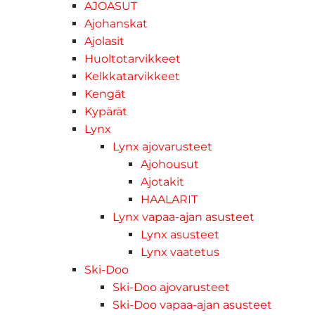
AJOASUT
Ajohanskat
Ajolasit
Huoltotarvikkeet
Kelkkatarvikkeet
Kengät
Kypärät
Lynx
Lynx ajovarusteet
Ajohousut
Ajotakit
HAALARIT
Lynx vapaa-ajan asusteet
Lynx asusteet
Lynx vaatetus
Ski-Doo
Ski-Doo ajovarusteet
Ski-Doo vapaa-ajan asusteet