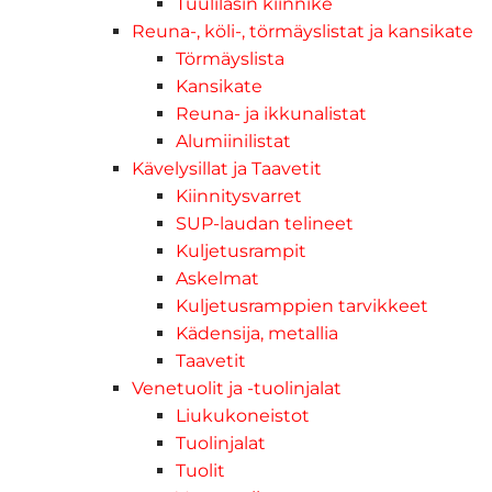
Tuulilasin kiinnike
Reuna-, köli-, törmäyslistat ja kansikate
Törmäyslista
Kansikate
Reuna- ja ikkunalistat
Alumiinilistat
Kävelysillat ja Taavetit
Kiinnitysvarret
SUP-laudan telineet
Kuljetusrampit
Askelmat
Kuljetusramppien tarvikkeet
Kädensija, metallia
Taavetit
Venetuolit ja -tuolinjalat
Liukukoneistot
Tuolinjalat
Tuolit