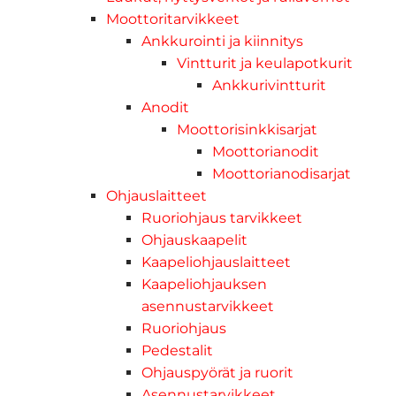
Moottoritarvikkeet
Ankkurointi ja kiinnitys
Vintturit ja keulapotkurit
Ankkurivintturit
Anodit
Moottorisinkkisarjat
Moottorianodit
Moottorianodisarjat
Ohjauslaitteet
Ruoriohjaus tarvikkeet
Ohjauskaapelit
Kaapeliohjauslaitteet
Kaapeliohjauksen
asennustarvikkeet
Ruoriohjaus
Pedestalit
Ohjauspyörät ja ruorit
Asennustarvikkeet