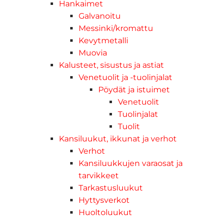
Hankaimet
Galvanoitu
Messinki/kromattu
Kevytmetalli
Muovia
Kalusteet, sisustus ja astiat
Venetuolit ja -tuolinjalat
Pöydät ja istuimet
Venetuolit
Tuolinjalat
Tuolit
Kansiluukut, ikkunat ja verhot
Verhot
Kansiluukkujen varaosat ja
tarvikkeet
Tarkastusluukut
Hyttysverkot
Huoltoluukut