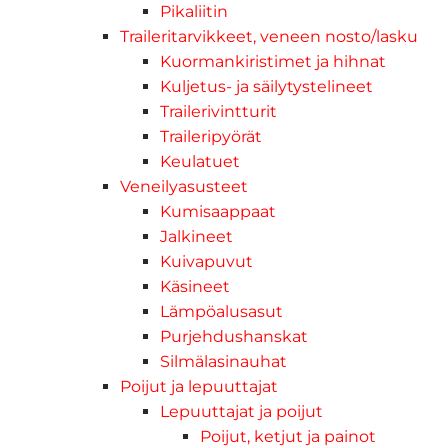
Pikaliitin
Traileritarvikkeet, veneen nosto/lasku
Kuormankiristimet ja hihnat
Kuljetus- ja säilytystelineet
Trailerivintturit
Traileripyörät
Keulatuet
Veneilyasusteet
Kumisaappaat
Jalkineet
Kuivapuvut
Käsineet
Lämpöalusasut
Purjehdushanskat
Silmälasinauhat
Poijut ja lepuuttajat
Lepuuttajat ja poijut
Poijut, ketjut ja painot