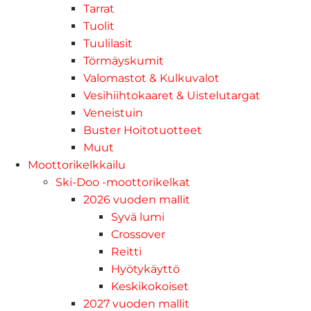
Tarrat
Tuolit
Tuulilasit
Törmäyskumit
Valomastot & Kulkuvalot
Vesihiihtokaaret & Uistelutargat
Veneistuin
Buster Hoitotuotteet
Muut
Moottorikelkkailu
Ski-Doo -moottorikelkat
2026 vuoden mallit
Syvä lumi
Crossover
Reitti
Hyötykäyttö
Keskikokoiset
2027 vuoden mallit