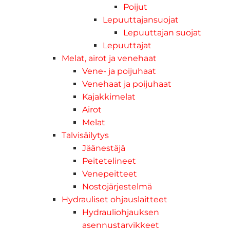
Poijut
Lepuuttajansuojat
Lepuuttajan suojat
Lepuuttajat
Melat, airot ja venehaat
Vene- ja poijuhaat
Venehaat ja poijuhaat
Kajakkimelat
Airot
Melat
Talvisäilytys
Jäänestäjä
Peitetelineet
Venepeitteet
Nostojärjestelmä
Hydrauliset ohjauslaitteet
Hydrauliohjauksen
asennustarvikkeet