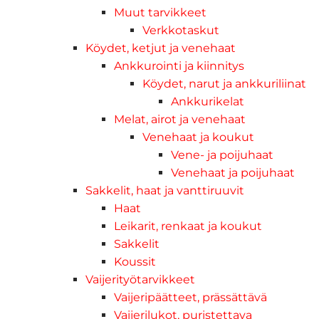
Muut tarvikkeet
Verkkotaskut
Köydet, ketjut ja venehaat
Ankkurointi ja kiinnitys
Köydet, narut ja ankkuriliinat
Ankkurikelat
Melat, airot ja venehaat
Venehaat ja koukut
Vene- ja poijuhaat
Venehaat ja poijuhaat
Sakkelit, haat ja vanttiruuvit
Haat
Leikarit, renkaat ja koukut
Sakkelit
Koussit
Vaijerityötarvikkeet
Vaijeripäätteet, prässättävä
Vaijerilukot, puristettava