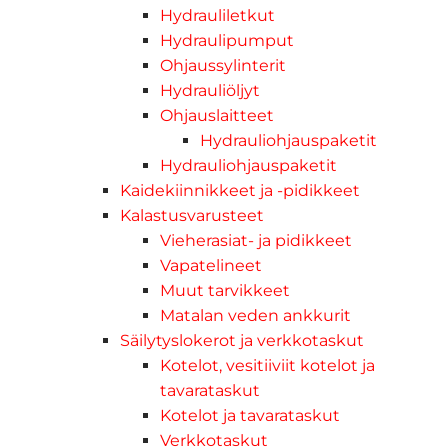
Hydrauliletkut
Hydraulipumput
Ohjaussylinterit
Hydrauliöljyt
Ohjauslaitteet
Hydrauliohjauspaketit
Hydrauliohjauspaketit
Kaidekiinnikkeet ja -pidikkeet
Kalastusvarusteet
Vieherasiat- ja pidikkeet
Vapatelineet
Muut tarvikkeet
Matalan veden ankkurit
Säilytyslokerot ja verkkotaskut
Kotelot, vesitiiviit kotelot ja
tavarataskut
Kotelot ja tavarataskut
Verkkotaskut