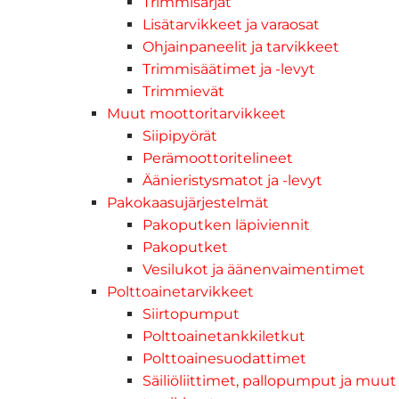
Trimmisarjat
Lisätarvikkeet ja varaosat
Ohjainpaneelit ja tarvikkeet
Trimmisäätimet ja -levyt
Trimmievät
Muut moottoritarvikkeet
Siipipyörät
Perämoottoritelineet
Äänieristysmatot ja -levyt
Pakokaasujärjestelmät
Pakoputken läpiviennit
Pakoputket
Vesilukot ja äänenvaimentimet
Polttoainetarvikkeet
Siirtopumput
Polttoainetankkiletkut
Polttoainesuodattimet
Säiliöliittimet, pallopumput ja muut