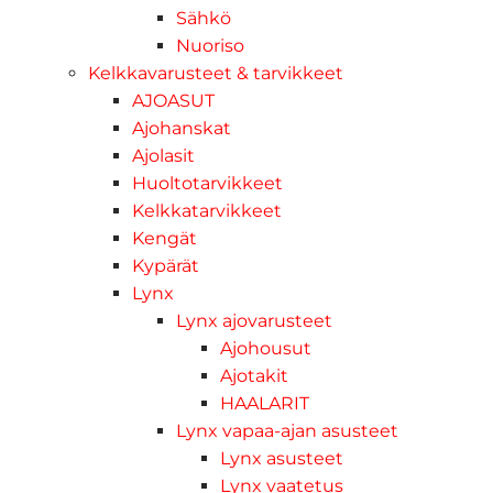
Sähkö
Nuoriso
Kelkkavarusteet & tarvikkeet
AJOASUT
Ajohanskat
Ajolasit
Huoltotarvikkeet
Kelkkatarvikkeet
Kengät
Kypärät
Lynx
Lynx ajovarusteet
Ajohousut
Ajotakit
HAALARIT
Lynx vapaa-ajan asusteet
Lynx asusteet
Lynx vaatetus