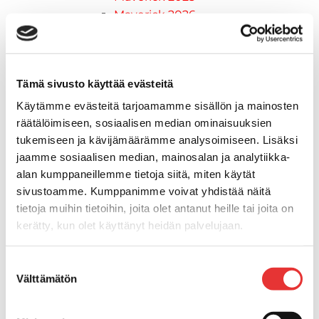
Maverick 2026
Mönkijöiden lisävarusteet ja -tarvikkeet
Ajolasit
Asusteet
Tämä sivusto käyttää evästeitä
Can-Am varusteet
Huoltotarvikkeet
Käytämme evästeitä tarjoamamme sisällön ja mainosten
Motobatt akut
räätälöimiseen, sosiaalisen median ominaisuuksien
Puskulevyt
tukemiseen ja kävijämäärämme analysoimiseen. Lisäksi
Rengas/Vannesetit
jaamme sosiaalisen median, mainosalan ja analytiikka-
alan kumppaneillemme tietoja siitä, miten käytät
Työvalot
sivustoamme. Kumppanimme voivat yhdistää näitä
Vinssit
tietoja muihin tietoihin, joita olet antanut heille tai joita on
Piha ja puutarha
kerätty, kun olet käyttänyt heidän palvelujaan.
STIGA ajoleikkurit
STIGA ruohonleikkurit
Lisätietoja:
karilainen.fi/tietosuoja
STIGA robottileikkurit
Suostumuksen
Välttämätön
STIGA pienkoneet
valinta
STIGA lumilingot
Vapaa-aika