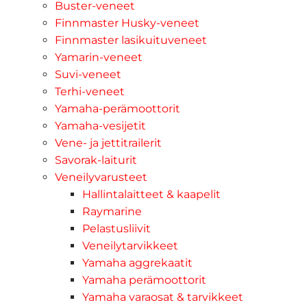
Buster-veneet
Finnmaster Husky-veneet
Finnmaster lasikuituveneet
Yamarin-veneet
Suvi-veneet
Terhi-veneet
Yamaha-perämoottorit
Yamaha-vesijetit
Vene- ja jettitrailerit
Savorak-laiturit
Veneilyvarusteet
Hallintalaitteet & kaapelit
Raymarine
Pelastusliivit
Veneilytarvikkeet
Yamaha aggrekaatit
Yamaha perämoottorit
Yamaha varaosat & tarvikkeet