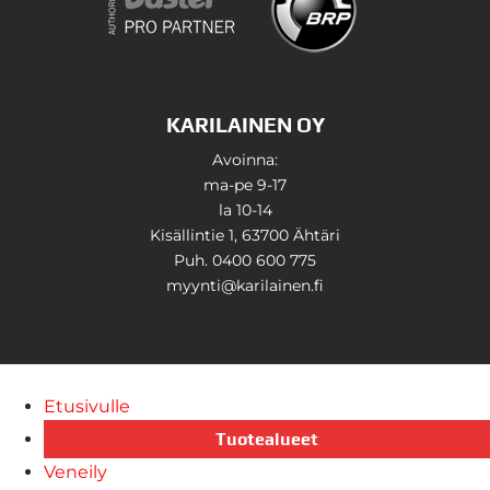
KARILAINEN OY
Avoinna:
ma-pe 9-17
la 10-14
Kisällintie 1, 63700 Ähtäri
Puh. 0400 600 775
myynti@karilainen.fi
Etusivulle
Tuotealueet
Veneily