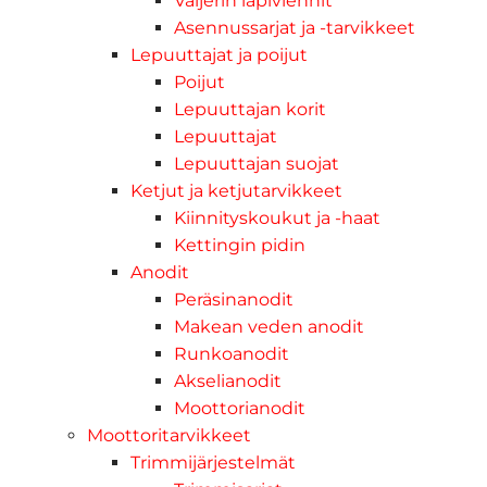
Vaijerin läpiviennit
Asennussarjat ja -tarvikkeet
Lepuuttajat ja poijut
Poijut
Lepuuttajan korit
Lepuuttajat
Lepuuttajan suojat
Ketjut ja ketjutarvikkeet
Kiinnityskoukut ja -haat
Kettingin pidin
Anodit
Peräsinanodit
Makean veden anodit
Runkoanodit
Akselianodit
Moottorianodit
Moottoritarvikkeet
Trimmijärjestelmät