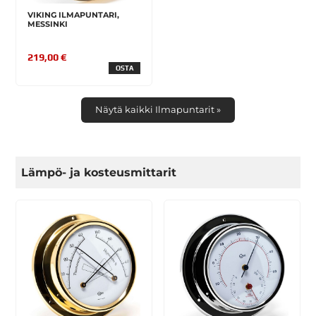
VIKING ILMAPUNTARI,
MESSINKI
219,00 €
OSTA
Näytä kaikki Ilmapuntarit »
Lämpö- ja kosteusmittarit