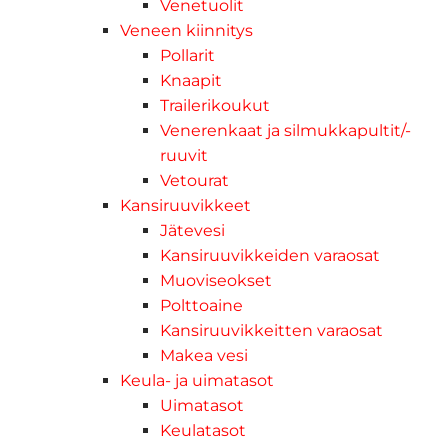
Venetuolit
Veneen kiinnitys
Pollarit
Knaapit
Trailerikoukut
Venerenkaat ja silmukkapultit/-
ruuvit
Vetourat
Kansiruuvikkeet
Jätevesi
Kansiruuvikkeiden varaosat
Muoviseokset
Polttoaine
Kansiruuvikkeitten varaosat
Makea vesi
Keula- ja uimatasot
Uimatasot
Keulatasot