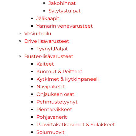
Jakohihnat
Sytytystulpat
Jääkaapit
Yamarin venevarusteet
Vesiurheilu
Drive lisävarusteet
Tyynyt,Patjat
Buster-lisävarusteet
Kaiteet
Kuomut & Peitteet
Kytkimet & Kytkinpaneeli
Navipaketit
Ohjauksen osat
Pehmustetyynyt
Pientarvikkeet
Pohjavanerit
Päävirtakatkaisimet & Sulakkeet
Solumuovit