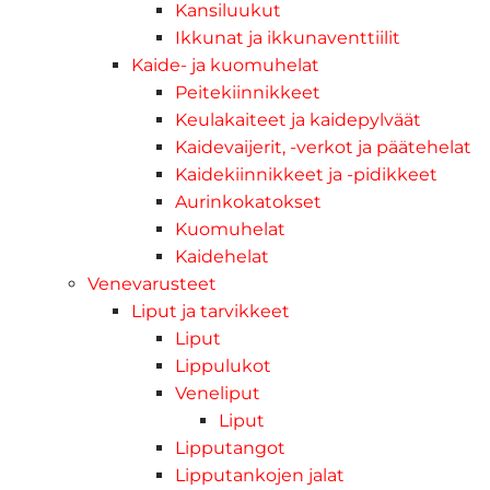
Kansiluukut
Ikkunat ja ikkunaventtiilit
Kaide- ja kuomuhelat
Peitekiinnikkeet
Keulakaiteet ja kaidepylväät
Kaidevaijerit, -verkot ja päätehelat
Kaidekiinnikkeet ja -pidikkeet
Aurinkokatokset
Kuomuhelat
Kaidehelat
Venevarusteet
Liput ja tarvikkeet
Liput
Lippulukot
Veneliput
Liput
Lipputangot
Lipputankojen jalat