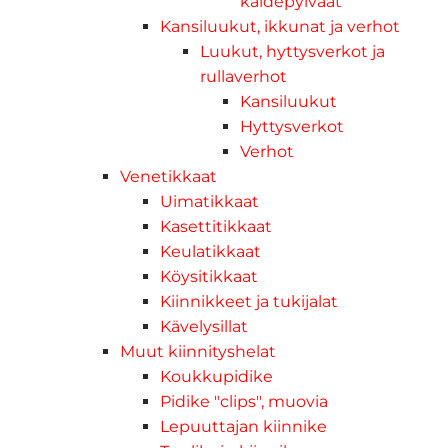
kaidepylväät
Kansiluukut, ikkunat ja verhot
Luukut, hyttysverkot ja
rullaverhot
Kansiluukut
Hyttysverkot
Verhot
Venetikkaat
Uimatikkaat
Kasettitikkaat
Keulatikkaat
Köysitikkaat
Kiinnikkeet ja tukijalat
Kävelysillat
Muut kiinnityshelat
Koukkupidike
Pidike "clips", muovia
Lepuuttajan kiinnike