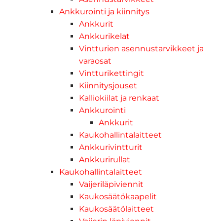
Ankkurointi ja kiinnitys
Ankkurit
Ankkurikelat
Vintturien asennustarvikkeet ja
varaosat
Vintturikettingit
Kiinnitysjouset
Kalliokiilat ja renkaat
Ankkurointi
Ankkurit
Kaukohallintalaitteet
Ankkurivintturit
Ankkurirullat
Kaukohallintalaitteet
Vaijeriläpiviennit
Kaukosäätökaapelit
Kaukosäätölaitteet