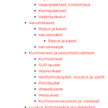
Vaijeripäätteet, kiristettävä
Kierrepäätteet
Vaijerityökalut
Varustekassit
Reput ja kassit
Varustesäkit
Reput ja kassit
Varustesarjat
Kumiveneet ja vesiurheiluvälineet
Kumiveneet
SUP-laudat
Vesirenkaat
Vesihiihtoköydet, -koukut ja -peilit
Polvilaudat
Wakeboards
Vesisukset
Kumivenevarusteet ja -varaosat
Luukut, hyttysverkot ja rullaverhot