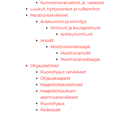
Kumivenevarusteet ja -varaosat
Luukut, hyttysverkot ja rullaverhot
Moottoritarvikkeet
Ankkurointi ja kiinnitys
Vintturit ja keulapotkurit
Ankkurivintturit
Anodit
Moottorisinkkisarjat
Moottorianodit
Moottorianodisarjat
Ohjauslaitteet
Ruoriohjaus tarvikkeet
Ohjauskaapelit
Kaapeliohjauslaitteet
Kaapeliohjauksen
asennustarvikkeet
Ruoriohjaus
Pedestalit