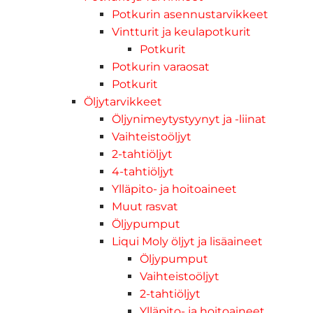
Potkurin asennustarvikkeet
Vintturit ja keulapotkurit
Potkurit
Potkurin varaosat
Potkurit
Öljytarvikkeet
Öljynimeytystyynyt ja -liinat
Vaihteistoöljyt
2-tahtiöljyt
4-tahtiöljyt
Ylläpito- ja hoitoaineet
Muut rasvat
Öljypumput
Liqui Moly öljyt ja lisäaineet
Öljypumput
Vaihteistoöljyt
2-tahtiöljyt
Ylläpito- ja hoitoaineet