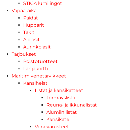
STIGA lumilingot
Vapaa-aika
Paidat
Hupparit
Takit
Ajolasit
Aurinkolasit
Tarjoukset
Poistotuotteet
Lahjakortti
Maritim venetarvikkeet
Kansihelat
Listat ja kansikatteet
Törmäyslista
Reuna- ja ikkunalistat
Alumiinilistat
Kansikate
Venevarusteet