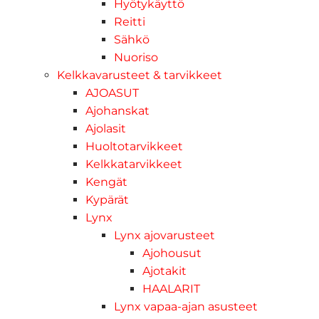
Hyötykäyttö
Reitti
Sähkö
Nuoriso
Kelkkavarusteet & tarvikkeet
AJOASUT
Ajohanskat
Ajolasit
Huoltotarvikkeet
Kelkkatarvikkeet
Kengät
Kypärät
Lynx
Lynx ajovarusteet
Ajohousut
Ajotakit
HAALARIT
Lynx vapaa-ajan asusteet