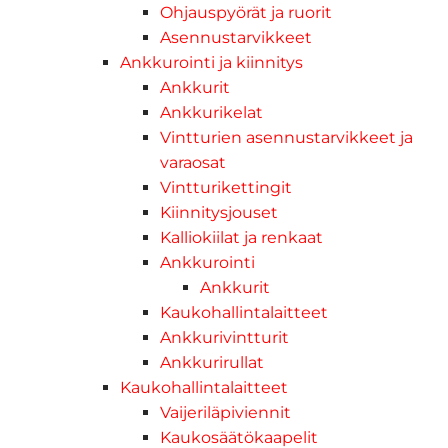
Ohjauspyörät ja ruorit
Asennustarvikkeet
Ankkurointi ja kiinnitys
Ankkurit
Ankkurikelat
Vintturien asennustarvikkeet ja
varaosat
Vintturikettingit
Kiinnitysjouset
Kalliokiilat ja renkaat
Ankkurointi
Ankkurit
Kaukohallintalaitteet
Ankkurivintturit
Ankkurirullat
Kaukohallintalaitteet
Vaijeriläpiviennit
Kaukosäätökaapelit