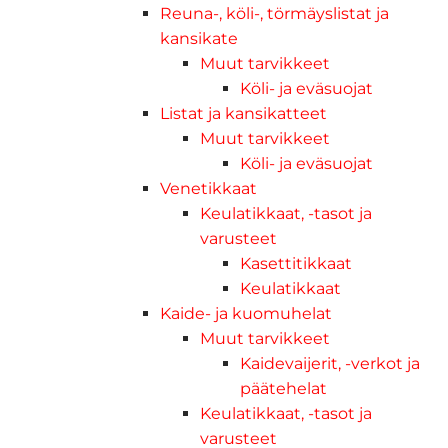
Reuna-, köli-, törmäyslistat ja
kansikate
Muut tarvikkeet
Köli- ja eväsuojat
Listat ja kansikatteet
Muut tarvikkeet
Köli- ja eväsuojat
Venetikkaat
Keulatikkaat, -tasot ja
varusteet
Kasettitikkaat
Keulatikkaat
Kaide- ja kuomuhelat
Muut tarvikkeet
Kaidevaijerit, -verkot ja
päätehelat
Keulatikkaat, -tasot ja
varusteet