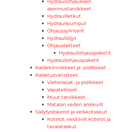
Hydrauliohjauksen
asennustarvikkeet
Hydrauliletkut
Hydraulipumput
Ohjaussylinterit
Hydrauliöljyt
Ohjauslaitteet
Hydrauliohjauspaketit
Hydrauliohjauspaketit
Kaidekiinnikkeet ja -pidikkeet
Kalastusvarusteet
Vieherasiat- ja pidikkeet
Vapatelineet
Muut tarvikkeet
Matalan veden ankkurit
Säilytyslokerot ja verkkotaskut
Kotelot, vesitiiviit kotelot ja
tavarataskut