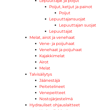
Lepuuttajat ja poijut
Poijut, ketjut ja painot
Poijut
Lepuuttajansuojat
Lepuuttajan suojat
Lepuuttajat
Melat, airot ja venehaat
Vene- ja poijuhaat
Venehaat ja poijuhaat
Kajakkimelat
Airot
Melat
Talvisäilytys
Jäänestäjä
Peitetelineet
Venepeitteet
Nostojärjestelmä
Hydrauliset ohjauslaitteet