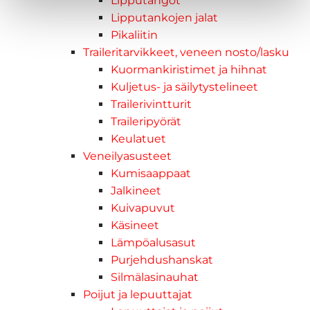
Lipputangot
Lipputankojen jalat
Pikaliitin
Traileritarvikkeet, veneen nosto/lasku
Kuormankiristimet ja hihnat
Kuljetus- ja säilytystelineet
Trailerivintturit
Traileripyörät
Keulatuet
Veneilyasusteet
Kumisaappaat
Jalkineet
Kuivapuvut
Käsineet
Lämpöalusasut
Purjehdushanskat
Silmälasinauhat
Poijut ja lepuuttajat