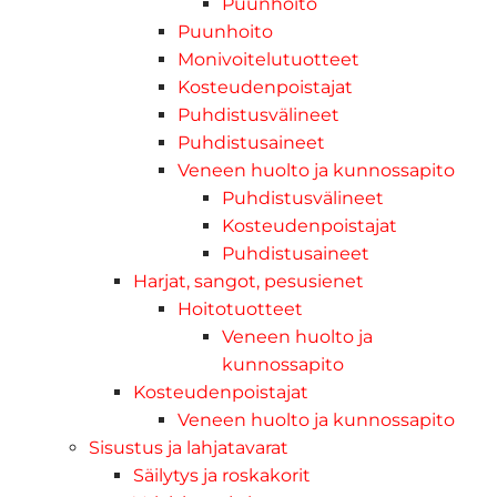
Puunhoito
Puunhoito
Monivoitelutuotteet
Kosteudenpoistajat
Puhdistusvälineet
Puhdistusaineet
Veneen huolto ja kunnossapito
Puhdistusvälineet
Kosteudenpoistajat
Puhdistusaineet
Harjat, sangot, pesusienet
Hoitotuotteet
Veneen huolto ja
kunnossapito
Kosteudenpoistajat
Veneen huolto ja kunnossapito
Sisustus ja lahjatavarat
Säilytys ja roskakorit