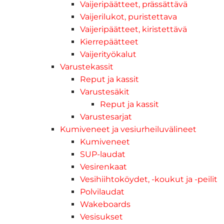
Vaijeripäätteet, prässättävä
Vaijerilukot, puristettava
Vaijeripäätteet, kiristettävä
Kierrepäätteet
Vaijerityökalut
Varustekassit
Reput ja kassit
Varustesäkit
Reput ja kassit
Varustesarjat
Kumiveneet ja vesiurheiluvälineet
Kumiveneet
SUP-laudat
Vesirenkaat
Vesihiihtoköydet, -koukut ja -peilit
Polvilaudat
Wakeboards
Vesisukset