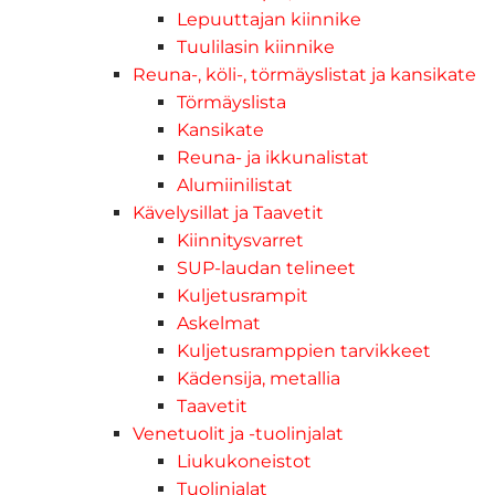
Lepuuttajan kiinnike
Tuulilasin kiinnike
Reuna-, köli-, törmäyslistat ja kansikate
Törmäyslista
Kansikate
Reuna- ja ikkunalistat
Alumiinilistat
Kävelysillat ja Taavetit
Kiinnitysvarret
SUP-laudan telineet
Kuljetusrampit
Askelmat
Kuljetusramppien tarvikkeet
Kädensija, metallia
Taavetit
Venetuolit ja -tuolinjalat
Liukukoneistot
Tuolinjalat