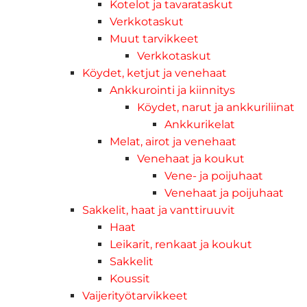
Kotelot ja tavarataskut
Verkkotaskut
Muut tarvikkeet
Verkkotaskut
Köydet, ketjut ja venehaat
Ankkurointi ja kiinnitys
Köydet, narut ja ankkuriliinat
Ankkurikelat
Melat, airot ja venehaat
Venehaat ja koukut
Vene- ja poijuhaat
Venehaat ja poijuhaat
Sakkelit, haat ja vanttiruuvit
Haat
Leikarit, renkaat ja koukut
Sakkelit
Koussit
Vaijerityötarvikkeet