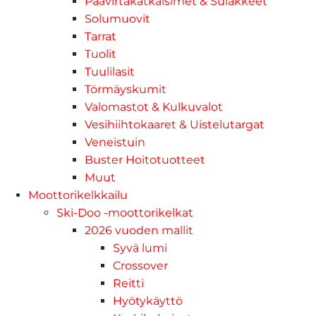
Päävirtakatkaisimet & Sulakkeet
Solumuovit
Tarrat
Tuolit
Tuulilasit
Törmäyskumit
Valomastot & Kulkuvalot
Vesihiihtokaaret & Uistelutargat
Veneistuin
Buster Hoitotuotteet
Muut
Moottorikelkkailu
Ski-Doo -moottorikelkat
2026 vuoden mallit
Syvä lumi
Crossover
Reitti
Hyötykäyttö