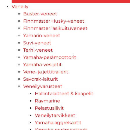
Veneily
Buster-veneet
Finnmaster Husky-veneet
Finnmaster lasikuituveneet
Yamarin-veneet
Suvi-veneet
Terhi-veneet
Yamaha-perämoottorit
Yamaha-vesijetit
Vene- ja jettitrailerit
Savorak-laiturit
Veneilyvarusteet
Hallintalaitteet & kaapelit
Raymarine
Pelastusliivit
Veneilytarvikkeet
Yamaha aggrekaatit
Yamaha perämoottorit