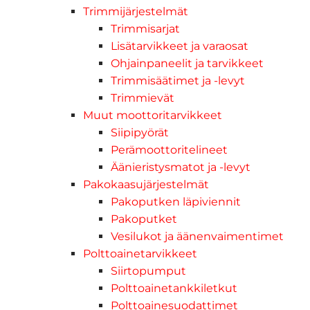
Trimmijärjestelmät
Trimmisarjat
Lisätarvikkeet ja varaosat
Ohjainpaneelit ja tarvikkeet
Trimmisäätimet ja -levyt
Trimmievät
Muut moottoritarvikkeet
Siipipyörät
Perämoottoritelineet
Äänieristysmatot ja -levyt
Pakokaasujärjestelmät
Pakoputken läpiviennit
Pakoputket
Vesilukot ja äänenvaimentimet
Polttoainetarvikkeet
Siirtopumput
Polttoainetankkiletkut
Polttoainesuodattimet