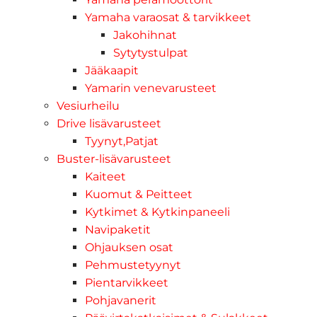
Yamaha varaosat & tarvikkeet
Jakohihnat
Sytytystulpat
Jääkaapit
Yamarin venevarusteet
Vesiurheilu
Drive lisävarusteet
Tyynyt,Patjat
Buster-lisävarusteet
Kaiteet
Kuomut & Peitteet
Kytkimet & Kytkinpaneeli
Navipaketit
Ohjauksen osat
Pehmustetyynyt
Pientarvikkeet
Pohjavanerit