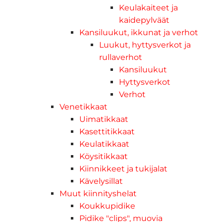
Keulakaiteet ja
kaidepylväät
Kansiluukut, ikkunat ja verhot
Luukut, hyttysverkot ja
rullaverhot
Kansiluukut
Hyttysverkot
Verhot
Venetikkaat
Uimatikkaat
Kasettitikkaat
Keulatikkaat
Köysitikkaat
Kiinnikkeet ja tukijalat
Kävelysillat
Muut kiinnityshelat
Koukkupidike
Pidike "clips", muovia