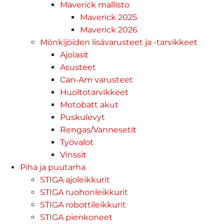
Maverick mallisto
Maverick 2025
Maverick 2026
Mönkijöiden lisävarusteet ja -tarvikkeet
Ajolasit
Asusteet
Can-Am varusteet
Huoltotarvikkeet
Motobatt akut
Puskulevyt
Rengas/Vannesetit
Työvalot
Vinssit
Piha ja puutarha
STIGA ajoleikkurit
STIGA ruohonleikkurit
STIGA robottileikkurit
STIGA pienkoneet