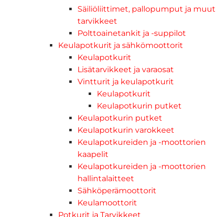
Säiliöliittimet, pallopumput ja muut
tarvikkeet
Polttoainetankit ja -suppilot
Keulapotkurit ja sähkömoottorit
Keulapotkurit
Lisätarvikkeet ja varaosat
Vintturit ja keulapotkurit
Keulapotkurit
Keulapotkurin putket
Keulapotkurin putket
Keulapotkurin varokkeet
Keulapotkureiden ja -moottorien
kaapelit
Keulapotkureiden ja -moottorien
hallintalaitteet
Sähköperämoottorit
Keulamoottorit
Potkurit ja Tarvikkeet