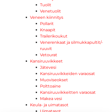
Tuolit
Venetuolit
Veneen kiinnitys
Pollarit
Knaapit
Trailerikoukut
Venerenkaat ja silmukkapultit/-
ruuvit
Vetourat
Kansiruuvikkeet
Jätevesi
Kansiruuvikkeiden varaosat
Muoviseokset
Polttoaine
Kansiruuvikkeitten varaosat
Makea vesi
Keula- ja uimatasot
Uimatasot