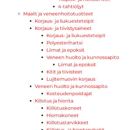
4-tahtiöljyt
Maalit ja veneenhoitotuotteet
Korjaus- ja liukuesteteipit
Korjaus- ja tiivistysaineet
Korjaus- ja liukuesteteipit
Polyesterihartsi
Liimat ja epoksit
Veneen huolto ja kunnossapito
Liimat ja epoksit
Kitit ja tiivisteet
Lujitemuovin korjaus
Veneen huolto ja kunnossapito
Kosteudenpoistajat
Killotus ja hionta
Kiillotuskoneet
Hiomakoneet
Kiillotustarvikkeet
Kiillotus- ja hiontapaketit