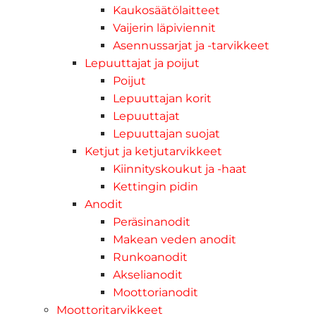
Kaukosäätölaitteet
Vaijerin läpiviennit
Asennussarjat ja -tarvikkeet
Lepuuttajat ja poijut
Poijut
Lepuuttajan korit
Lepuuttajat
Lepuuttajan suojat
Ketjut ja ketjutarvikkeet
Kiinnityskoukut ja -haat
Kettingin pidin
Anodit
Peräsinanodit
Makean veden anodit
Runkoanodit
Akselianodit
Moottorianodit
Moottoritarvikkeet