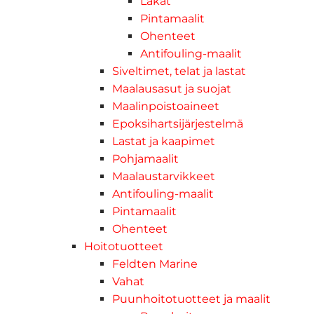
Lakat
Pintamaalit
Ohenteet
Antifouling-maalit
Siveltimet, telat ja lastat
Maalausasut ja suojat
Maalinpoistoaineet
Epoksihartsijärjestelmä
Lastat ja kaapimet
Pohjamaalit
Maalaustarvikkeet
Antifouling-maalit
Pintamaalit
Ohenteet
Hoitotuotteet
Feldten Marine
Vahat
Puunhoitotuotteet ja maalit