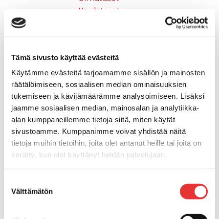
Keulatasot
Hankaimet
Galvanoitu
Messinki/kromattu
Tämä sivusto käyttää evästeitä
Kevytmetalli
Muovia
Käytämme evästeitä tarjoamamme sisällön ja mainosten
Kalusteet, sisustus ja astiat
räätälöimiseen, sosiaalisen median ominaisuuksien
Venetuolit ja -tuolinjalat
tukemiseen ja kävijämäärämme analysoimiseen. Lisäksi
jaamme sosiaalisen median, mainosalan ja analytiikka-
Pöydät ja istuimet
alan kumppaneillemme tietoja siitä, miten käytät
Venetuolit
sivustoamme. Kumppanimme voivat yhdistää näitä
Tuolinjalat
tietoja muihin tietoihin, joita olet antanut heille tai joita on
Tuolit
kerätty, kun olet käyttänyt heidän palvelujaan.
Kansiluukut, ikkunat ja verhot
Verhot
Lisätietoja:
karilainen.fi/tietosuoja
Kansiluukkujen varaosat ja
Suostumuksen
Välttämätön
valinta
tarvikkeet
Tarkastusluukut
Hyttysverkot