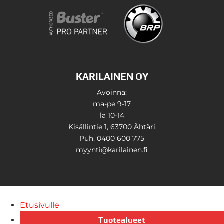
KARILAINEN OY
Avoinna:
ma-pe 9-17
la 10-14
Kisällintie 1, 63700 Ähtäri
Puh. 0400 600 775
myynti@karilainen.fi
Etusivulle
Tuotealueet