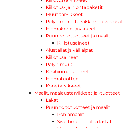
Kiillotustarvikkeet
Kiillotus- ja hiontapaketit
Muut tarvikkeet
Pölynimurin tarvikkeet ja varaosat
Hiomakonetarvikkeet
Puunhoitotuotteet ja maalit
Kiillotusaineet
Alustallat ja välilaipat
Kiillotusaineet
Pölynimurit
Käsihiomatuotteet
Hiomatuotteet
Konetarvikkeet
Maalit, maalaustarvikkeet ja -tuotteet
Lakat
Puunhoitotuotteet ja maalit
Pohjamaalit
Siveltimet, telat ja lastat