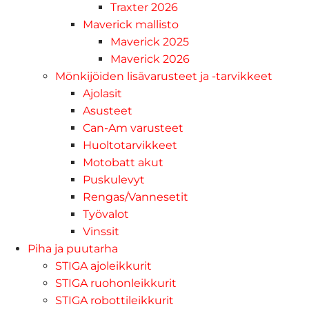
Traxter 2026
Maverick mallisto
Maverick 2025
Maverick 2026
Mönkijöiden lisävarusteet ja -tarvikkeet
Ajolasit
Asusteet
Can-Am varusteet
Huoltotarvikkeet
Motobatt akut
Puskulevyt
Rengas/Vannesetit
Työvalot
Vinssit
Piha ja puutarha
STIGA ajoleikkurit
STIGA ruohonleikkurit
STIGA robottileikkurit