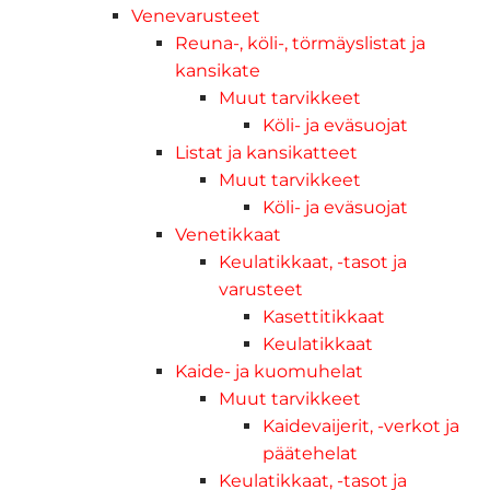
Venevarusteet
Reuna-, köli-, törmäyslistat ja
kansikate
Muut tarvikkeet
Köli- ja eväsuojat
Listat ja kansikatteet
Muut tarvikkeet
Köli- ja eväsuojat
Venetikkaat
Keulatikkaat, -tasot ja
varusteet
Kasettitikkaat
Keulatikkaat
Kaide- ja kuomuhelat
Muut tarvikkeet
Kaidevaijerit, -verkot ja
päätehelat
Keulatikkaat, -tasot ja