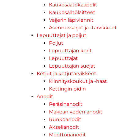
Kaukosäätökaapelit
Kaukosäätölaitteet
Vaijerin läpiviennit
Asennussarjat ja -tarvikkeet
Lepuuttajat ja poijut
Poijut
Lepuuttajan korit
Lepuuttajat
Lepuuttajan suojat
Ketjut ja ketjutarvikkeet
Kiinnityskoukut ja -haat
Kettingin pidin
Anodit
Peräsinanodit
Makean veden anodit
Runkoanodit
Akselianodit
Moottorianodit