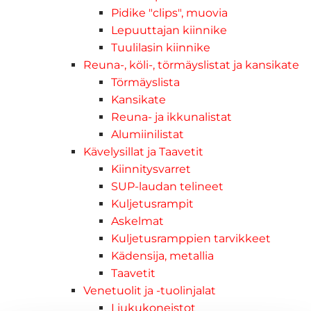
Pidike "clips", muovia
Lepuuttajan kiinnike
Tuulilasin kiinnike
Reuna-, köli-, törmäyslistat ja kansikate
Törmäyslista
Kansikate
Reuna- ja ikkunalistat
Alumiinilistat
Kävelysillat ja Taavetit
Kiinnitysvarret
SUP-laudan telineet
Kuljetusrampit
Askelmat
Kuljetusramppien tarvikkeet
Kädensija, metallia
Taavetit
Venetuolit ja -tuolinjalat
Liukukoneistot