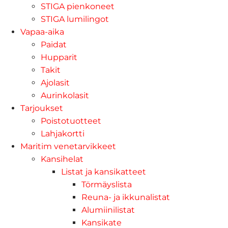
STIGA pienkoneet
STIGA lumilingot
Vapaa-aika
Paidat
Hupparit
Takit
Ajolasit
Aurinkolasit
Tarjoukset
Poistotuotteet
Lahjakortti
Maritim venetarvikkeet
Kansihelat
Listat ja kansikatteet
Törmäyslista
Reuna- ja ikkunalistat
Alumiinilistat
Kansikate