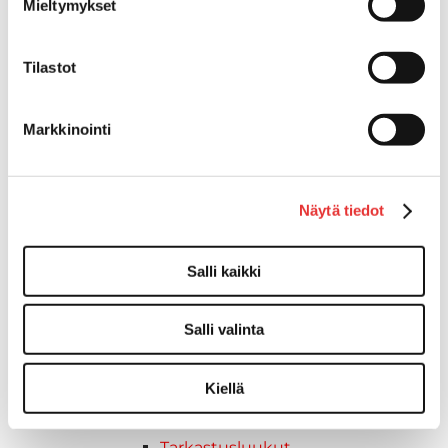
Mieltymykset
Uimatasot
Keulatasot
Tilastot
Hankaimet
Galvanoitu
Messinki/kromattu
Markkinointi
Kevytmetalli
Muovia
Kalusteet, sisustus ja astiat
Näytä tiedot
Venetuolit ja -tuolinjalat
Pöydät ja istuimet
Salli kaikki
Venetuolit
Tuolinjalat
Tuolit
Salli valinta
Kansiluukut, ikkunat ja verhot
Verhot
Kiellä
Kansiluukkujen varaosat ja
tarvikkeet
Tarkastusluukut