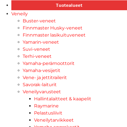
Tuotealueet
Veneily
Buster-veneet
Finnmaster Husky-veneet
Finnmaster lasikuituveneet
Yamarin-veneet
Suvi-veneet
Terhi-veneet
Yamaha-perämoottorit
Yamaha-vesijetit
Vene- ja jettitrailerit
Savorak-laiturit
Veneilyvarusteet
Hallintalaitteet & kaapelit
Raymarine
Pelastusliivit
Veneilytarvikkeet