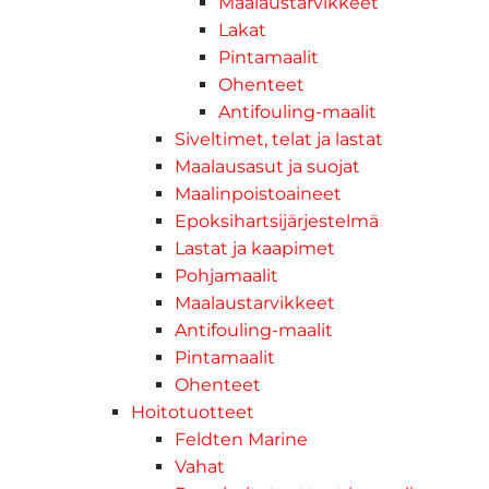
Maalaustarvikkeet
Lakat
Pintamaalit
Ohenteet
Antifouling-maalit
Siveltimet, telat ja lastat
Maalausasut ja suojat
Maalinpoistoaineet
Epoksihartsijärjestelmä
Lastat ja kaapimet
Pohjamaalit
Maalaustarvikkeet
Antifouling-maalit
Pintamaalit
Ohenteet
Hoitotuotteet
Feldten Marine
Vahat