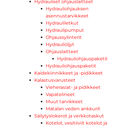
Hydrauliset ohjauslaitteet
Hydrauliohjauksen
asennustarvikkeet
Hydrauliletkut
Hydraulipumput
Ohjaussylinterit
Hydrauliöljyt
Ohjauslaitteet
Hydrauliohjauspaketit
Hydrauliohjauspaketit
Kaidekiinnikkeet ja -pidikkeet
Kalastusvarusteet
Vieherasiat- ja pidikkeet
Vapatelineet
Muut tarvikkeet
Matalan veden ankkurit
Säilytyslokerot ja verkkotaskut
Kotelot, vesitiiviit kotelot ja