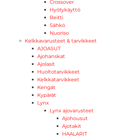
Crossover
Hyötykäyttö
Reitti
Sähkö
Nuoriso
Kelkkavarusteet & tarvikkeet
AJOASUT
Ajohanskat
Ajolasit
Huoltotarvikkeet
Kelkkatarvikkeet
Kengät
Kypärät
Lynx
Lynx ajovarusteet
Ajohousut
Ajotakit
HAALARIT