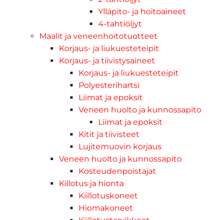
Ylläpito- ja hoitoaineet
4-tahtiöljyt
Maalit ja veneenhoitotuotteet
Korjaus- ja liukuesteteipit
Korjaus- ja tiivistysaineet
Korjaus- ja liukuesteteipit
Polyesterihartsi
Liimat ja epoksit
Veneen huolto ja kunnossapito
Liimat ja epoksit
Kitit ja tiivisteet
Lujitemuovin korjaus
Veneen huolto ja kunnossapito
Kosteudenpoistajat
Killotus ja hionta
Kiillotuskoneet
Hiomakoneet