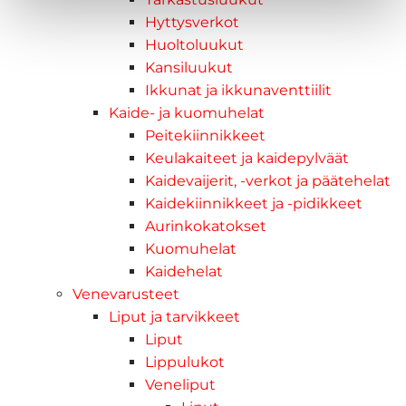
Hyttysverkot
Huoltoluukut
Kansiluukut
Ikkunat ja ikkunaventtiilit
Kaide- ja kuomuhelat
Peitekiinnikkeet
Keulakaiteet ja kaidepylväät
Kaidevaijerit, -verkot ja päätehelat
Kaidekiinnikkeet ja -pidikkeet
Aurinkokatokset
Kuomuhelat
Kaidehelat
Venevarusteet
Liput ja tarvikkeet
Liput
Lippulukot
Veneliput