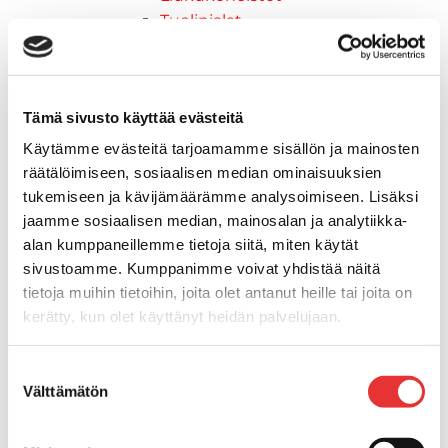
Tuolinjalat
Tuolit
Venetuolit
Veneen kiinnitys
Tämä sivusto käyttää evästeitä
Pollarit
Knaapit
Käytämme evästeitä tarjoamamme sisällön ja mainosten
Trailerikoukut
räätälöimiseen, sosiaalisen median ominaisuuksien
Venerenkaat ja silmukkapultit/-
tukemiseen ja kävijämäärämme analysoimiseen. Lisäksi
ruuvit
jaamme sosiaalisen median, mainosalan ja analytiikka-
alan kumppaneillemme tietoja siitä, miten käytät
Vetourat
sivustoamme. Kumppanimme voivat yhdistää näitä
Kansiruuvikkeet
tietoja muihin tietoihin, joita olet antanut heille tai joita on
Jätevesi
kerätty, kun olet käyttänyt heidän palvelujaan.
Kansiruuvikkeiden varaosat
Muoviseokset
Lisätietoja:
karilainen.fi/tietosuoja
Polttoaine
Suostumuksen
Välttämätön
valinta
Kansiruuvikkeitten varaosat
Makea vesi
Keula- ja uimatasot