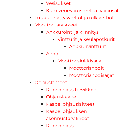
Vesisukset
Kumivenevarusteet ja -varaosat
Luukut, hyttysverkot ja rullaverhot
Moottoritarvikkeet
Ankkurointi ja kiinnitys
Vintturit ja keulapotkurit
Ankkurivintturit
Anodit
Moottorisinkkisarjat
Moottorianodit
Moottorianodisarjat
Ohjauslaitteet
Ruoriohjaus tarvikkeet
Ohjauskaapelit
Kaapeliohjauslaitteet
Kaapeliohjauksen
asennustarvikkeet
Ruoriohjaus