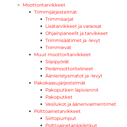
Moottoritarvikkeet
Trimmijärjestelmät
Trimmisarjat
Lisätarvikkeet ja varaosat
Ohjainpaneelit ja tarvikkeet
Trimmisäätimet ja -levyt
Trimmievät
Muut moottoritarvikkeet
Siipipyörät
Perämoottoritelineet
Äänieristysmatot ja -levyt
Pakokaasujärjestelmät
Pakoputken läpiviennit
Pakoputket
Vesilukot ja äänenvaimentimet
Polttoainetarvikkeet
Siirtopumput
Polttoainetankkiletkut