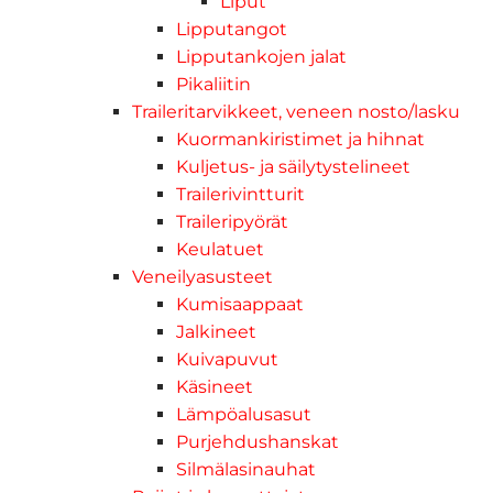
Liput
Lipputangot
Lipputankojen jalat
Pikaliitin
Traileritarvikkeet, veneen nosto/lasku
Kuormankiristimet ja hihnat
Kuljetus- ja säilytystelineet
Trailerivintturit
Traileripyörät
Keulatuet
Veneilyasusteet
Kumisaappaat
Jalkineet
Kuivapuvut
Käsineet
Lämpöalusasut
Purjehdushanskat
Silmälasinauhat