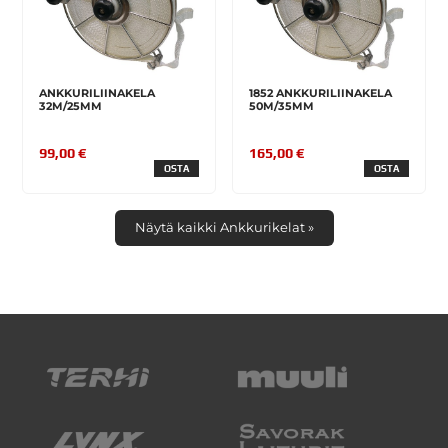
ANKKURILIINAKELA
1852 ANKKURILIINAKELA
32M/25MM
50M/35MM
99,00 €
165,00 €
OSTA
OSTA
Näytä kaikki Ankkurikelat »