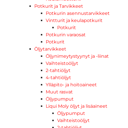
Potkurit ja Tarvikkeet
Potkurin asennustarvikkeet
Vintturit ja keulapotkurit
Potkurit
Potkurin varaosat
Potkurit
Öljytarvikkeet
Öljynimeytystyynyt ja -liinat
Vaihteistoöljyt
2-tahtiöljyt
4-tahtiöljyt
Ylläpito- ja hoitoaineet
Muut rasvat
Öljypumput
Liqui Moly öljyt ja lisäaineet
Öljypumput
Vaihteistoöljyt
2-tahtiöljyt