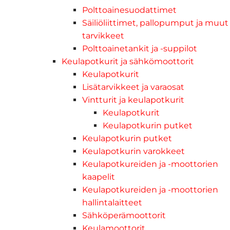
Polttoainesuodattimet
Säiliöliittimet, pallopumput ja muut
tarvikkeet
Polttoainetankit ja -suppilot
Keulapotkurit ja sähkömoottorit
Keulapotkurit
Lisätarvikkeet ja varaosat
Vintturit ja keulapotkurit
Keulapotkurit
Keulapotkurin putket
Keulapotkurin putket
Keulapotkurin varokkeet
Keulapotkureiden ja -moottorien
kaapelit
Keulapotkureiden ja -moottorien
hallintalaitteet
Sähköperämoottorit
Keulamoottorit