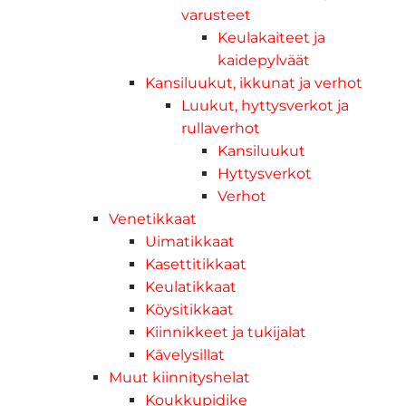
varusteet
Keulakaiteet ja
kaidepylväät
Kansiluukut, ikkunat ja verhot
Luukut, hyttysverkot ja
rullaverhot
Kansiluukut
Hyttysverkot
Verhot
Venetikkaat
Uimatikkaat
Kasettitikkaat
Keulatikkaat
Köysitikkaat
Kiinnikkeet ja tukijalat
Kävelysillat
Muut kiinnityshelat
Koukkupidike