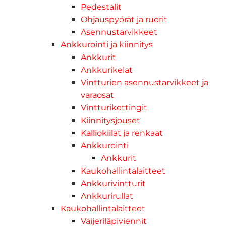
Pedestalit
Ohjauspyörät ja ruorit
Asennustarvikkeet
Ankkurointi ja kiinnitys
Ankkurit
Ankkurikelat
Vintturien asennustarvikkeet ja
varaosat
Vintturikettingit
Kiinnitysjouset
Kalliokiilat ja renkaat
Ankkurointi
Ankkurit
Kaukohallintalaitteet
Ankkurivintturit
Ankkurirullat
Kaukohallintalaitteet
Vaijeriläpiviennit