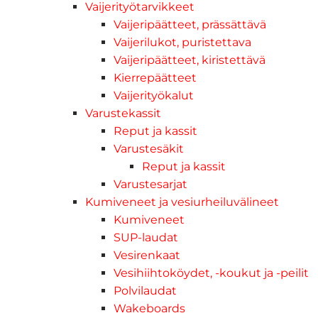
Vaijerityötarvikkeet
Vaijeripäätteet, prässättävä
Vaijerilukot, puristettava
Vaijeripäätteet, kiristettävä
Kierrepäätteet
Vaijerityökalut
Varustekassit
Reput ja kassit
Varustesäkit
Reput ja kassit
Varustesarjat
Kumiveneet ja vesiurheiluvälineet
Kumiveneet
SUP-laudat
Vesirenkaat
Vesihiihtoköydet, -koukut ja -peilit
Polvilaudat
Wakeboards