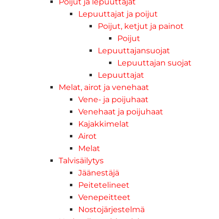
Poijut ja lepuuttajat
Lepuuttajat ja poijut
Poijut, ketjut ja painot
Poijut
Lepuuttajansuojat
Lepuuttajan suojat
Lepuuttajat
Melat, airot ja venehaat
Vene- ja poijuhaat
Venehaat ja poijuhaat
Kajakkimelat
Airot
Melat
Talvisäilytys
Jäänestäjä
Peitetelineet
Venepeitteet
Nostojärjestelmä