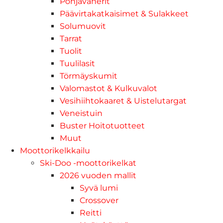
Pohjavanerit
Päävirtakatkaisimet & Sulakkeet
Solumuovit
Tarrat
Tuolit
Tuulilasit
Törmäyskumit
Valomastot & Kulkuvalot
Vesihiihtokaaret & Uistelutargat
Veneistuin
Buster Hoitotuotteet
Muut
Moottorikelkkailu
Ski-Doo -moottorikelkat
2026 vuoden mallit
Syvä lumi
Crossover
Reitti