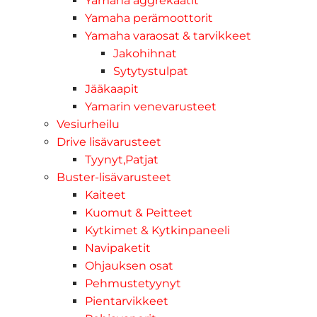
Yamaha aggrekaatit
Yamaha perämoottorit
Yamaha varaosat & tarvikkeet
Jakohihnat
Sytytystulpat
Jääkaapit
Yamarin venevarusteet
Vesiurheilu
Drive lisävarusteet
Tyynyt,Patjat
Buster-lisävarusteet
Kaiteet
Kuomut & Peitteet
Kytkimet & Kytkinpaneeli
Navipaketit
Ohjauksen osat
Pehmustetyynyt
Pientarvikkeet