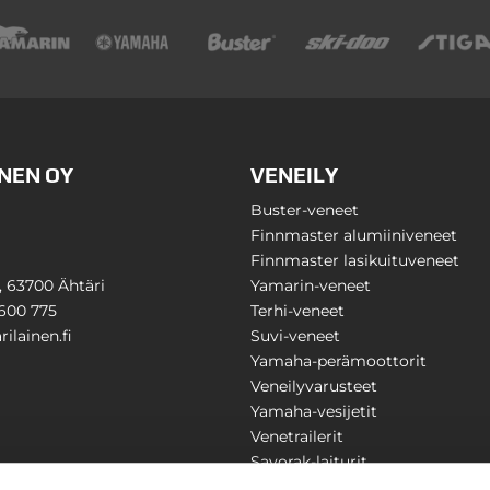
NEN OY
VENEILY
Buster-veneet
Finnmaster alumiiniveneet
Finnmaster lasikuituveneet
1, 63700 Ähtäri
Yamarin-veneet
600 775
Terhi-veneet
ilainen.fi
Suvi-veneet
Yamaha-perämoottorit
Veneilyvarusteet
Yamaha-vesijetit
Venetrailerit
Savorak-laiturit