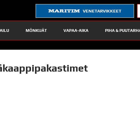
VENETARVIKKEET
AILU
MÖNKIJÄT
VAPAA-AIKA
PIHA & PUUTARH
äkaappipakastimet