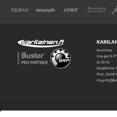
KARILAI
Avoinna:
ma-pe 9-17
la 10-14
Kisällintie 
Puh. 0400 
myynti@kar