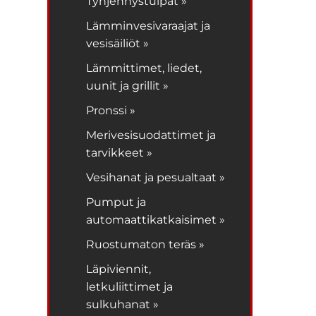
Tyhjennystulpat »
Lämminvesivaraajat ja
vesisäiliöt »
Lämmittimet, liedet,
uunit ja grillit »
Pronssi »
Merivesisuodattimet ja
tarvikkeet »
Vesihanat ja pesualtaat »
Pumput ja
automaattikatkaisimet »
Ruostumaton teräs »
Läpiviennit,
letkuliittimet ja
sulkuhanat »