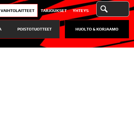
VAIHTOLAITTEET
TARJOUKSET
YHTEYS
A
POISTOTUOTTEET
HUOLTO & KORJAAMO