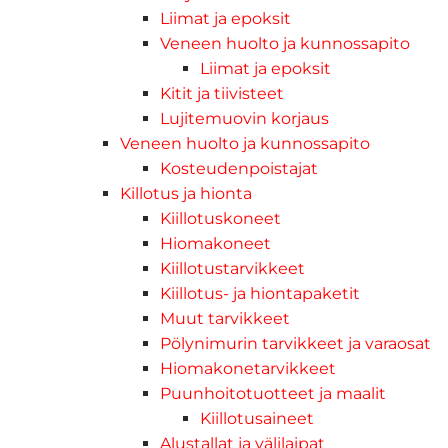
Liimat ja epoksit
Veneen huolto ja kunnossapito
Liimat ja epoksit
Kitit ja tiivisteet
Lujitemuovin korjaus
Veneen huolto ja kunnossapito
Kosteudenpoistajat
Killotus ja hionta
Kiillotuskoneet
Hiomakoneet
Kiillotustarvikkeet
Kiillotus- ja hiontapaketit
Muut tarvikkeet
Pölynimurin tarvikkeet ja varaosat
Hiomakonetarvikkeet
Puunhoitotuotteet ja maalit
Kiillotusaineet
Alustallat ja välilaipat