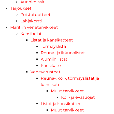
Aurinkolasit
Tarjoukset
Poistotuotteet
Lahjakortti
Maritim venetarvikkeet
Kansihelat
Listat ja kansikatteet
Törmäyslista
Reuna- ja ikkunalistat
Alumiinilistat
Kansikate
Venevarusteet
Reuna-, köli-, törmäyslistat ja
kansikate
Muut tarvikkeet
Köli- ja eväsuojat
Listat ja kansikatteet
Muut tarvikkeet