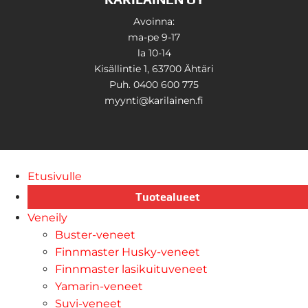
Avoinna:
ma-pe 9-17
la 10-14
Kisällintie 1, 63700 Ähtäri
Puh. 0400 600 775
myynti@karilainen.fi
Etusivulle
Tuotealueet
Veneily
Buster-veneet
Finnmaster Husky-veneet
Finnmaster lasikuituveneet
Yamarin-veneet
Suvi-veneet