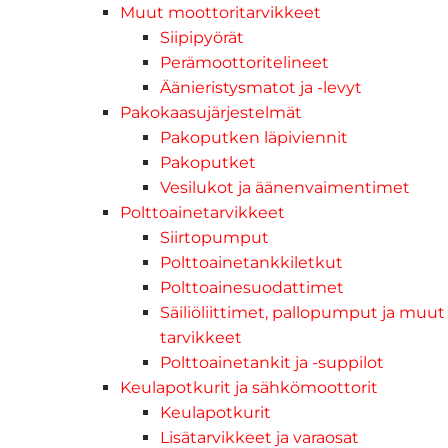
Muut moottoritarvikkeet
Siipipyörät
Perämoottoritelineet
Äänieristysmatot ja -levyt
Pakokaasujärjestelmät
Pakoputken läpiviennit
Pakoputket
Vesilukot ja äänenvaimentimet
Polttoainetarvikkeet
Siirtopumput
Polttoainetankkiletkut
Polttoainesuodattimet
Säiliöliittimet, pallopumput ja muut
tarvikkeet
Polttoainetankit ja -suppilot
Keulapotkurit ja sähkömoottorit
Keulapotkurit
Lisätarvikkeet ja varaosat