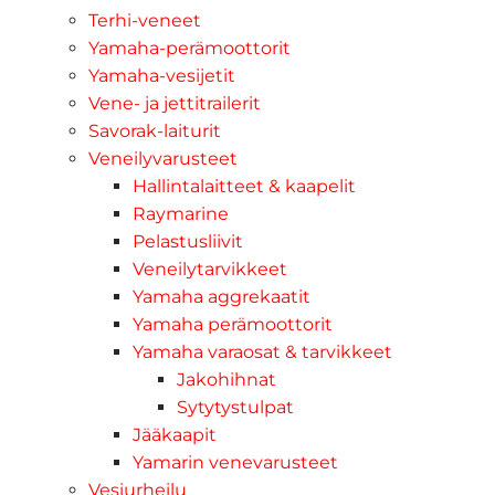
Terhi-veneet
Yamaha-perämoottorit
Yamaha-vesijetit
Vene- ja jettitrailerit
Savorak-laiturit
Veneilyvarusteet
Hallintalaitteet & kaapelit
Raymarine
Pelastusliivit
Veneilytarvikkeet
Yamaha aggrekaatit
Yamaha perämoottorit
Yamaha varaosat & tarvikkeet
Jakohihnat
Sytytystulpat
Jääkaapit
Yamarin venevarusteet
Vesiurheilu