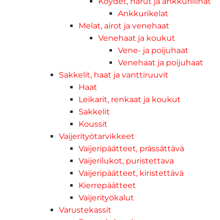
Köydet, narut ja ankkuriliinat
Ankkurikelat
Melat, airot ja venehaat
Venehaat ja koukut
Vene- ja poijuhaat
Venehaat ja poijuhaat
Sakkelit, haat ja vanttiruuvit
Haat
Leikarit, renkaat ja koukut
Sakkelit
Koussit
Vaijerityötarvikkeet
Vaijeripäätteet, prässättävä
Vaijerilukot, puristettava
Vaijeripäätteet, kiristettävä
Kierrepäätteet
Vaijerityökalut
Varustekassit