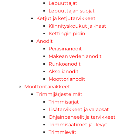
Lepuuttajat
Lepuuttajan suojat
Ketjut ja ketjutarvikkeet
Kiinnityskoukut ja -haat
Kettingin pidin
Anodit
Peräsinanodit
Makean veden anodit
Runkoanodit
Akselianodit
Moottorianodit
Moottoritarvikkeet
Trimmijärjestelmät
Trimmisarjat
Lisätarvikkeet ja varaosat
Ohjainpaneelit ja tarvikkeet
Trimmisäätimet ja -levyt
Trimmievät