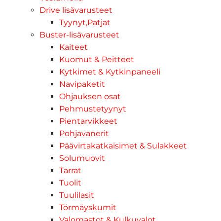
Drive lisävarusteet
Tyynyt,Patjat
Buster-lisävarusteet
Kaiteet
Kuomut & Peitteet
Kytkimet & Kytkinpaneeli
Navipaketit
Ohjauksen osat
Pehmustetyynyt
Pientarvikkeet
Pohjavanerit
Päävirtakatkaisimet & Sulakkeet
Solumuovit
Tarrat
Tuolit
Tuulilasit
Törmäyskumit
Valomastot & Kulkuvalot