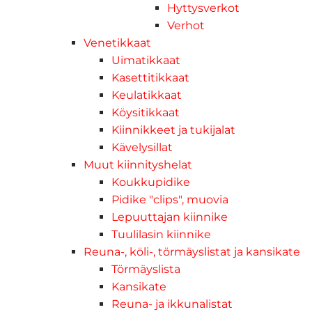
Hyttysverkot
Verhot
Venetikkaat
Uimatikkaat
Kasettitikkaat
Keulatikkaat
Köysitikkaat
Kiinnikkeet ja tukijalat
Kävelysillat
Muut kiinnityshelat
Koukkupidike
Pidike "clips", muovia
Lepuuttajan kiinnike
Tuulilasin kiinnike
Reuna-, köli-, törmäyslistat ja kansikate
Törmäyslista
Kansikate
Reuna- ja ikkunalistat