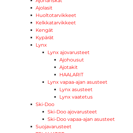
Ajohanskat
Ajolasit
Huoltotarvikkeet
Kelkkatarvikkeet
Kengät
Kypärät
Lynx
Lynx ajovarusteet
Ajohousut
Ajotakit
HAALARIT
Lynx vapaa-ajan asusteet
Lynx asusteet
Lynx vaatetus
Ski-Doo
Ski-Doo ajovarusteet
Ski-Doo vapaa-ajan asusteet
Suojavarusteet