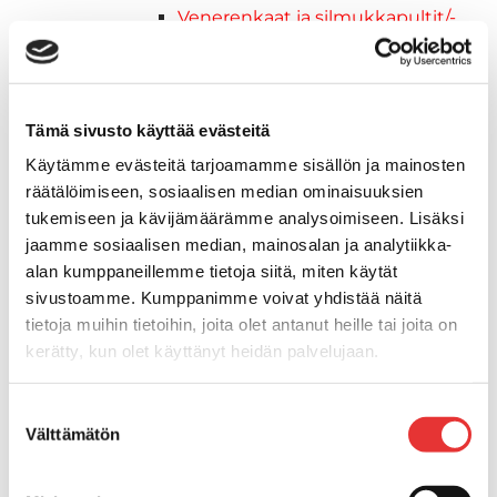
Venerenkaat ja silmukkapultit/-
ruuvit
Vetourat
Kansiruuvikkeet
Jätevesi
Tämä sivusto käyttää evästeitä
Kansiruuvikkeiden varaosat
Käytämme evästeitä tarjoamamme sisällön ja mainosten
Muoviseokset
räätälöimiseen, sosiaalisen median ominaisuuksien
Polttoaine
tukemiseen ja kävijämäärämme analysoimiseen. Lisäksi
Kansiruuvikkeitten varaosat
jaamme sosiaalisen median, mainosalan ja analytiikka-
Makea vesi
alan kumppaneillemme tietoja siitä, miten käytät
Keula- ja uimatasot
sivustoamme. Kumppanimme voivat yhdistää näitä
Uimatasot
tietoja muihin tietoihin, joita olet antanut heille tai joita on
Keulatasot
kerätty, kun olet käyttänyt heidän palvelujaan.
Hankaimet
Lisätietoja:
karilainen.fi/tietosuoja
Galvanoitu
Suostumuksen
Messinki/kromattu
Välttämätön
valinta
Kevytmetalli
Muovia