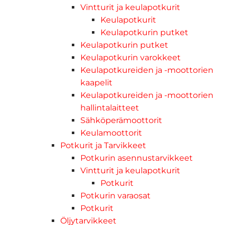
Vintturit ja keulapotkurit
Keulapotkurit
Keulapotkurin putket
Keulapotkurin putket
Keulapotkurin varokkeet
Keulapotkureiden ja -moottorien
kaapelit
Keulapotkureiden ja -moottorien
hallintalaitteet
Sähköperämoottorit
Keulamoottorit
Potkurit ja Tarvikkeet
Potkurin asennustarvikkeet
Vintturit ja keulapotkurit
Potkurit
Potkurin varaosat
Potkurit
Öljytarvikkeet