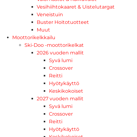
Vesihiihtokaaret & Uistelutargat
Veneistuin
Buster Hoitotuotteet
Muut
Moottorikelkkailu
Ski-Doo -moottorikelkat
2026 vuoden mallit
Syvä lumi
Crossover
Reitti
Hyötykäyttö
Keskikokoiset
2027 vuoden mallit
Syvä lumi
Crossover
Reitti
Hyötykäyttö
Keskikokoiset