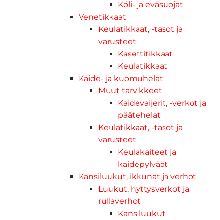
Köli- ja eväsuojat
Venetikkaat
Keulatikkaat, -tasot ja
varusteet
Kasettitikkaat
Keulatikkaat
Kaide- ja kuomuhelat
Muut tarvikkeet
Kaidevaijerit, -verkot ja
päätehelat
Keulatikkaat, -tasot ja
varusteet
Keulakaiteet ja
kaidepylväät
Kansiluukut, ikkunat ja verhot
Luukut, hyttysverkot ja
rullaverhot
Kansiluukut