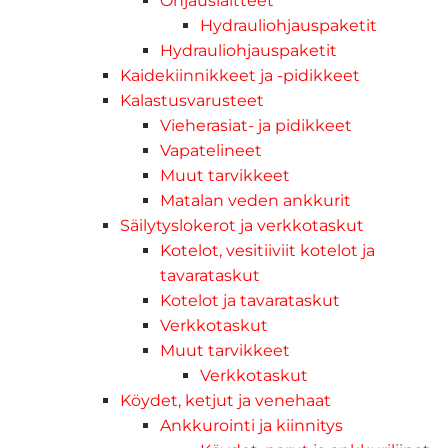
Ohjauslaitteet
Hydrauliohjauspaketit
Hydrauliohjauspaketit
Kaidekiinnikkeet ja -pidikkeet
Kalastusvarusteet
Vieherasiat- ja pidikkeet
Vapatelineet
Muut tarvikkeet
Matalan veden ankkurit
Säilytyslokerot ja verkkotaskut
Kotelot, vesitiiviit kotelot ja
tavarataskut
Kotelot ja tavarataskut
Verkkotaskut
Muut tarvikkeet
Verkkotaskut
Köydet, ketjut ja venehaat
Ankkurointi ja kiinnitys