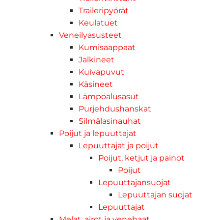
Traileripyörät
Keulatuet
Veneilyasusteet
Kumisaappaat
Jalkineet
Kuivapuvut
Käsineet
Lämpöalusasut
Purjehdushanskat
Silmälasinauhat
Poijut ja lepuuttajat
Lepuuttajat ja poijut
Poijut, ketjut ja painot
Poijut
Lepuuttajansuojat
Lepuuttajan suojat
Lepuuttajat
Melat, airot ja venehaat