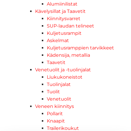
Alumiinilistat
Kävelysillat ja Taavetit
Kiinnitysvarret
SUP-laudan telineet
Kuljetusrampit
Askelmat
Kuljetusramppien tarvikkeet
Kädensija, metallia
Taavetit
Venetuolit ja -tuolinjalat
Liukukoneistot
Tuolinjalat
Tuolit
Venetuolit
Veneen kiinnitys
Pollarit
Knaapit
Trailerikoukut