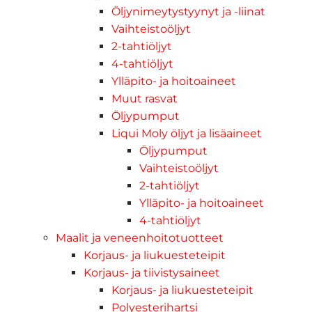
Öljynimeytystyynyt ja -liinat
Vaihteistoöljyt
2-tahtiöljyt
4-tahtiöljyt
Ylläpito- ja hoitoaineet
Muut rasvat
Öljypumput
Liqui Moly öljyt ja lisäaineet
Öljypumput
Vaihteistoöljyt
2-tahtiöljyt
Ylläpito- ja hoitoaineet
4-tahtiöljyt
Maalit ja veneenhoitotuotteet
Korjaus- ja liukuesteteipit
Korjaus- ja tiivistysaineet
Korjaus- ja liukuesteteipit
Polyesterihartsi