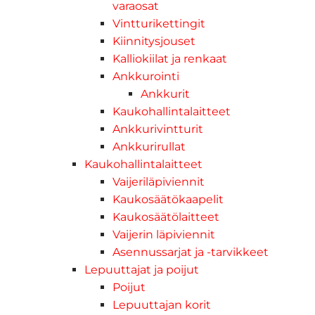
varaosat
Vintturikettingit
Kiinnitysjouset
Kalliokiilat ja renkaat
Ankkurointi
Ankkurit
Kaukohallintalaitteet
Ankkurivintturit
Ankkurirullat
Kaukohallintalaitteet
Vaijeriläpiviennit
Kaukosäätökaapelit
Kaukosäätölaitteet
Vaijerin läpiviennit
Asennussarjat ja -tarvikkeet
Lepuuttajat ja poijut
Poijut
Lepuuttajan korit