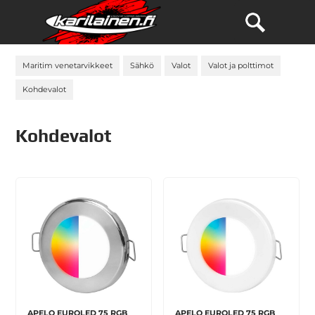
Maritim venetarvikkeet
Sähkö
Valot
Valot ja polttimot
Kohdevalot
Kohdevalot
APELO EUROLED 75 RGB
APELO EUROLED 75 RGB