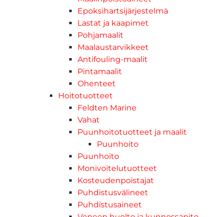
Epoksihartsijärjestelmä
Lastat ja kaapimet
Pohjamaalit
Maalaustarvikkeet
Antifouling-maalit
Pintamaalit
Ohenteet
Hoitotuotteet
Feldten Marine
Vahat
Puunhoitotuotteet ja maalit
Puunhoito
Puunhoito
Monivoitelutuotteet
Kosteudenpoistajat
Puhdistusvälineet
Puhdistusaineet
Veneen huolto ja kunnossapito