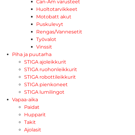
Can-Am varusteet
Huoltotarvikkeet
Motobatt akut
Puskulevyt
Rengas/Vannesetit
Työvalot
Vinssit
Piha ja puutarha
STIGA ajoleikkurit
STIGA ruohonleikkurit
STIGA robottileikkurit
STIGA pienkoneet
STIGA lumilingot
Vapaa-aika
Paidat
Hupparit
Takit
Ajolasit