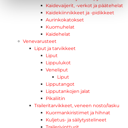
Kaidevaijerit, -verkot ja päätehelat
Kaidekiinnikkeet ja -pidikkeet
Aurinkokatokset
Kuomuhelat
Kaidehelat
Venevarusteet
Liput ja tarvikkeet
Liput
Lippulukot
Veneliput
Liput
Lipputangot
Lipputankojen jalat
Pikaliitin
Traileritarvikkeet, veneen nosto/lasku
Kuormankiristimet ja hihnat
Kuljetus- ja säilytystelineet
Trailerivintturit