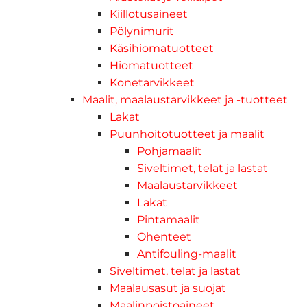
Kiillotusaineet
Pölynimurit
Käsihiomatuotteet
Hiomatuotteet
Konetarvikkeet
Maalit, maalaustarvikkeet ja -tuotteet
Lakat
Puunhoitotuotteet ja maalit
Pohjamaalit
Siveltimet, telat ja lastat
Maalaustarvikkeet
Lakat
Pintamaalit
Ohenteet
Antifouling-maalit
Siveltimet, telat ja lastat
Maalausasut ja suojat
Maalinpoistoaineet