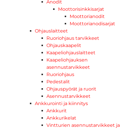
Anodit
Moottorisinkkisarjat
Moottorianodit
Moottorianodisarjat
Ohjauslaitteet
Ruoriohjaus tarvikkeet
Ohjauskaapelit
Kaapeliohjauslaitteet
Kaapeliohjauksen
asennustarvikkeet
Ruoriohjaus
Pedestalit
Ohjauspyörät ja ruorit
Asennustarvikkeet
Ankkurointi ja kiinnitys
Ankkurit
Ankkurikelat
Vintturien asennustarvikkeet ja