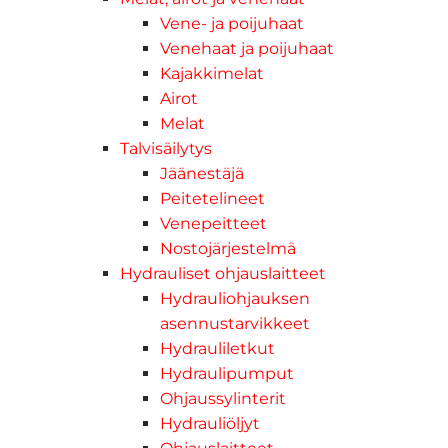
Vene- ja poijuhaat
Venehaat ja poijuhaat
Kajakkimelat
Airot
Melat
Talvisäilytys
Jäänestäjä
Peitetelineet
Venepeitteet
Nostojärjestelmä
Hydrauliset ohjauslaitteet
Hydrauliohjauksen
asennustarvikkeet
Hydrauliletkut
Hydraulipumput
Ohjaussylinterit
Hydrauliöljyt