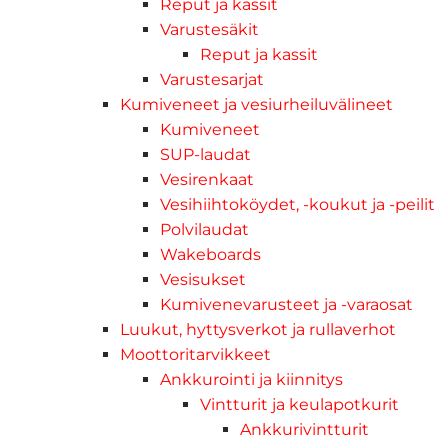
Reput ja kassit
Varustesäkit
Reput ja kassit
Varustesarjat
Kumiveneet ja vesiurheiluvälineet
Kumiveneet
SUP-laudat
Vesirenkaat
Vesihiihtoköydet, -koukut ja -peilit
Polvilaudat
Wakeboards
Vesisukset
Kumivenevarusteet ja -varaosat
Luukut, hyttysverkot ja rullaverhot
Moottoritarvikkeet
Ankkurointi ja kiinnitys
Vintturit ja keulapotkurit
Ankkurivintturit