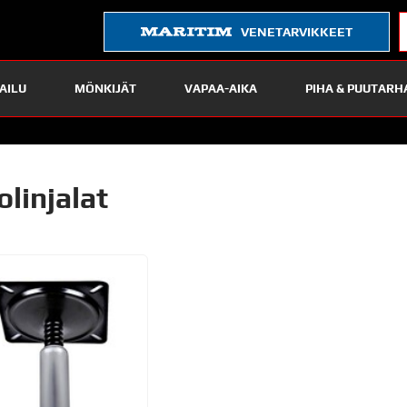
VENETARVIKKEET
AILU
MÖNKIJÄT
VAPAA-AIKA
PIHA & PUUTARH
olinjalat