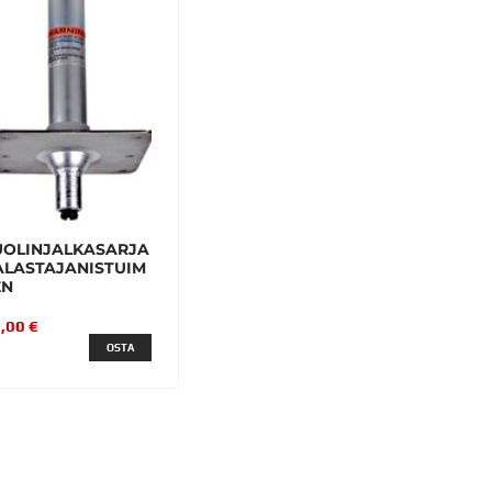
UOLINJALKASARJA
ALASTAJANISTUIM
EN
,00 €
OSTA