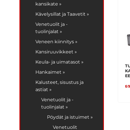
kansikate »
Kävelysillat ja Taavetit »
Venetuolit ja -
tuolinjalat »
Veneen kiinnitys »
Kansiruuvikkeet »
Keula- ja uimatasot »
T
K
Hankaimet »
E
Kalusteet, sisustus ja
69
astiat »
Venetuolit ja -
tuolinjalat »
Pöydät ja istuimet »
Venetuolit