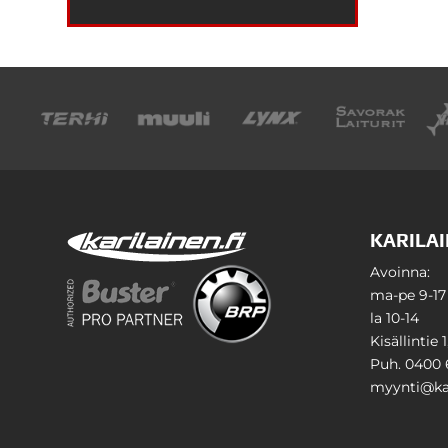
KARILAI
Avoinna:
ma-pe 9-17
la 10-14
Kisällintie 
Puh. 0400 
myynti@kar