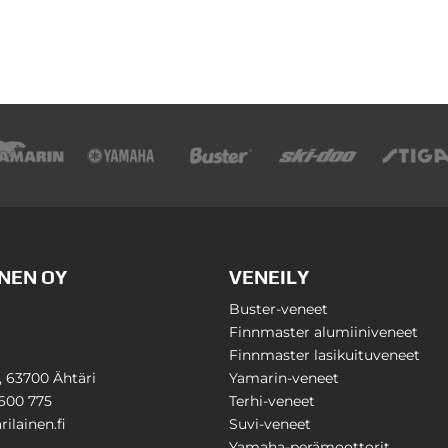
NEN OY
VENEILY
Buster-veneet
Finnmaster alumiiniveneet
Finnmaster lasikuituveneet
1, 63700 Ähtäri
Yamarin-veneet
600 775
Terhi-veneet
ilainen.fi
Suvi-veneet
Yamaha-perämoottorit