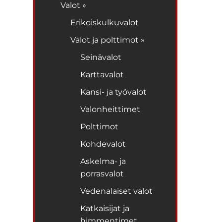
Valot »
Erikoiskulkuvalot
Valot ja polttimot »
Seinävalot
Karttavalot
Kansi- ja työvalot
Valonheittimet
Polttimot
Kohdevalot
Askelma- ja
porrasvalot
Vedenalaiset valot
Katkaisijat ja
himmentimet