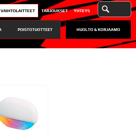
VAIHTOLAITTEET
TARJOUKSET
YHTEYS
A
POISTOTUOTTEET
HUOLTO & KORJAAMO