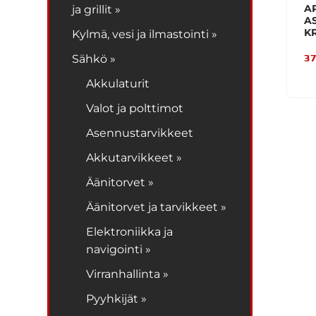
A
ja grillit »
A
K
Kylmä, vesi ja ilmastointi »
37
Sähkö »
Akkulaturit
Valot ja polttimot
Asennustarvikkeet
Akkutarvikkeet »
Äänitorvet »
Äänitorvet ja tarvikkeet »
Elektroniikka ja
navigointi »
Virranhallinta »
Pyyhkijät »