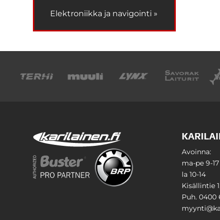
Elektroniikka ja navigointi »
KARILAI
Avoinna:
ma-pe 9-17
la 10-14
Kisällintie 
Puh. 0400 
myynti@kar