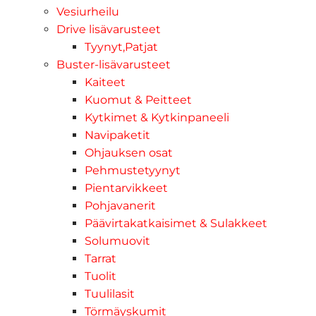
Vesiurheilu
Drive lisävarusteet
Tyynyt,Patjat
Buster-lisävarusteet
Kaiteet
Kuomut & Peitteet
Kytkimet & Kytkinpaneeli
Navipaketit
Ohjauksen osat
Pehmustetyynyt
Pientarvikkeet
Pohjavanerit
Päävirtakatkaisimet & Sulakkeet
Solumuovit
Tarrat
Tuolit
Tuulilasit
Törmäyskumit