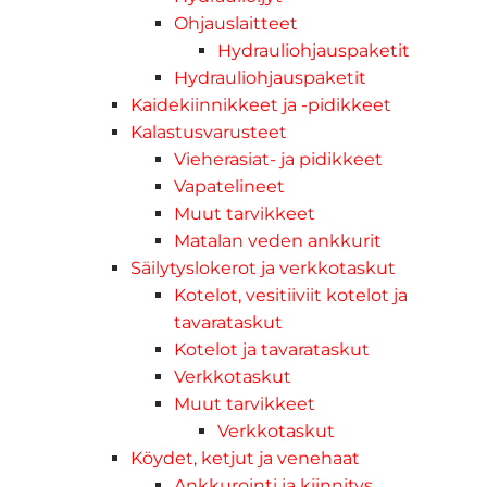
Ohjauslaitteet
Hydrauliohjauspaketit
Hydrauliohjauspaketit
Kaidekiinnikkeet ja -pidikkeet
Kalastusvarusteet
Vieherasiat- ja pidikkeet
Vapatelineet
Muut tarvikkeet
Matalan veden ankkurit
Säilytyslokerot ja verkkotaskut
Kotelot, vesitiiviit kotelot ja
tavarataskut
Kotelot ja tavarataskut
Verkkotaskut
Muut tarvikkeet
Verkkotaskut
Köydet, ketjut ja venehaat
Ankkurointi ja kiinnitys