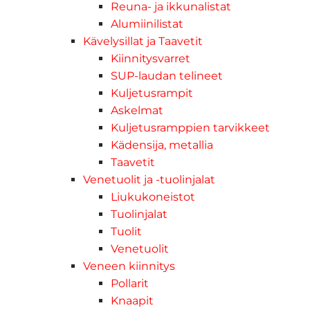
Reuna- ja ikkunalistat
Alumiinilistat
Kävelysillat ja Taavetit
Kiinnitysvarret
SUP-laudan telineet
Kuljetusrampit
Askelmat
Kuljetusramppien tarvikkeet
Kädensija, metallia
Taavetit
Venetuolit ja -tuolinjalat
Liukukoneistot
Tuolinjalat
Tuolit
Venetuolit
Veneen kiinnitys
Pollarit
Knaapit