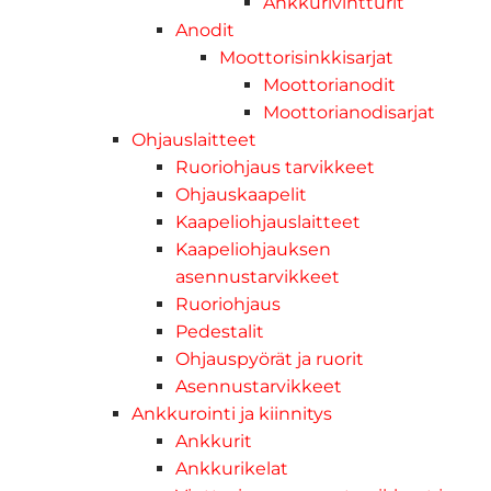
Ankkurivintturit
Anodit
Moottorisinkkisarjat
Moottorianodit
Moottorianodisarjat
Ohjauslaitteet
Ruoriohjaus tarvikkeet
Ohjauskaapelit
Kaapeliohjauslaitteet
Kaapeliohjauksen
asennustarvikkeet
Ruoriohjaus
Pedestalit
Ohjauspyörät ja ruorit
Asennustarvikkeet
Ankkurointi ja kiinnitys
Ankkurit
Ankkurikelat