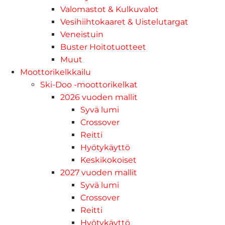
Valomastot & Kulkuvalot
Vesihiihtokaaret & Uistelutargat
Veneistuin
Buster Hoitotuotteet
Muut
Moottorikelkkailu
Ski-Doo -moottorikelkat
2026 vuoden mallit
Syvä lumi
Crossover
Reitti
Hyötykäyttö
Keskikokoiset
2027 vuoden mallit
Syvä lumi
Crossover
Reitti
Hyötykäyttö