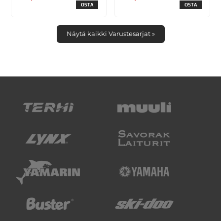
OSTA
OSTA
Näytä kaikki Varustesarjat »