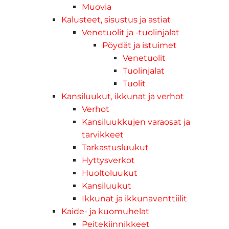
Muovia
Kalusteet, sisustus ja astiat
Venetuolit ja -tuolinjalat
Pöydät ja istuimet
Venetuolit
Tuolinjalat
Tuolit
Kansiluukut, ikkunat ja verhot
Verhot
Kansiluukkujen varaosat ja
tarvikkeet
Tarkastusluukut
Hyttysverkot
Huoltoluukut
Kansiluukut
Ikkunat ja ikkunaventtiilit
Kaide- ja kuomuhelat
Peitekiinnikkeet