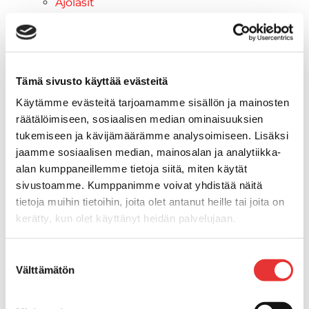
Ajolasit
Aurinkolasit
Tarjoukset
Poistotuotteet
Lahjakortti
Tämä sivusto käyttää evästeitä
Maritim venetarvikkeet
Käytämme evästeitä tarjoamamme sisällön ja mainosten
Kansihelat
räätälöimiseen, sosiaalisen median ominaisuuksien
Listat ja kansikatteet
tukemiseen ja kävijämäärämme analysoimiseen. Lisäksi
Törmäyslista
jaamme sosiaalisen median, mainosalan ja analytiikka-
Reuna- ja ikkunalistat
alan kumppaneillemme tietoja siitä, miten käytät
Alumiinilistat
sivustoamme. Kumppanimme voivat yhdistää näitä
Kansikate
tietoja muihin tietoihin, joita olet antanut heille tai joita on
Venevarusteet
kerätty, kun olet käyttänyt heidän palvelujaan.
Reuna-, köli-, törmäyslistat ja
kansikate
Lisätietoja:
karilainen.fi/tietosuoja
Suostumuksen
Muut tarvikkeet
Välttämätön
valinta
Köli- ja eväsuojat
Listat ja kansikatteet