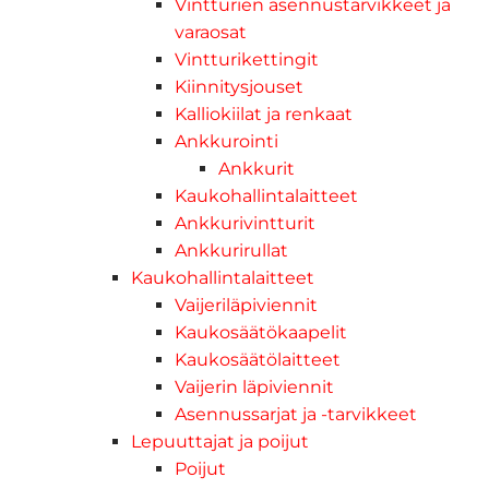
Vintturien asennustarvikkeet ja
varaosat
Vintturikettingit
Kiinnitysjouset
Kalliokiilat ja renkaat
Ankkurointi
Ankkurit
Kaukohallintalaitteet
Ankkurivintturit
Ankkurirullat
Kaukohallintalaitteet
Vaijeriläpiviennit
Kaukosäätökaapelit
Kaukosäätölaitteet
Vaijerin läpiviennit
Asennussarjat ja -tarvikkeet
Lepuuttajat ja poijut
Poijut