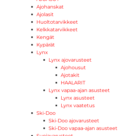
Ajohanskat
Ajolasit
Huoltotarvikkeet
Kelkkatarvikkeet
Kengät
Kypärät
Lynx
Lynx ajovarusteet
Ajohousut
Ajotakit
HAALARIT
Lynx vapaa-ajan asusteet
Lynx asusteet
Lynx vaatetus
Ski-Doo
Ski-Doo ajovarusteet
Ski-Doo vapaa-ajan asusteet
Suojavarusteet