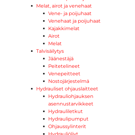
Melat, airot ja venehaat
Vene- ja poijuhaat
Venehaat ja poijuhaat
Kajakkimelat
Airot
Melat
Talvisäilytys
Jäänestäjä
Peitetelineet
Venepeitteet
Nostojärjestelmä
Hydrauliset ohjauslaitteet
Hydrauliohjauksen
asennustarvikkeet
Hydrauliletkut
Hydraulipumput
Ohjaussylinterit
Hydrauliöljyt