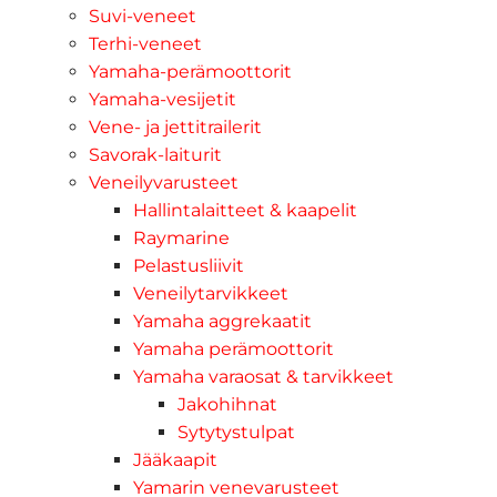
Suvi-veneet
Terhi-veneet
Yamaha-perämoottorit
Yamaha-vesijetit
Vene- ja jettitrailerit
Savorak-laiturit
Veneilyvarusteet
Hallintalaitteet & kaapelit
Raymarine
Pelastusliivit
Veneilytarvikkeet
Yamaha aggrekaatit
Yamaha perämoottorit
Yamaha varaosat & tarvikkeet
Jakohihnat
Sytytystulpat
Jääkaapit
Yamarin venevarusteet