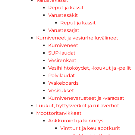
Varustekassit
Reput ja kassit
Varustesäkit
Reput ja kassit
Varustesarjat
Kumiveneet ja vesiurheiluvälineet
Kumiveneet
SUP-laudat
Vesirenkaat
Vesihiihtoköydet, -koukut ja -peilit
Polvilaudat
Wakeboards
Vesisukset
Kumivenevarusteet ja -varaosat
Luukut, hyttysverkot ja rullaverhot
Moottoritarvikkeet
Ankkurointi ja kiinnitys
Vintturit ja keulapotkurit