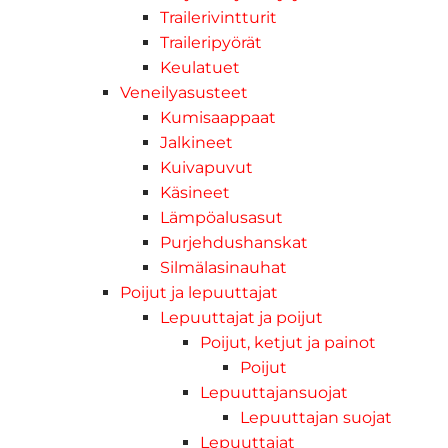
Trailerivintturit
Traileripyörät
Keulatuet
Veneilyasusteet
Kumisaappaat
Jalkineet
Kuivapuvut
Käsineet
Lämpöalusasut
Purjehdushanskat
Silmälasinauhat
Poijut ja lepuuttajat
Lepuuttajat ja poijut
Poijut, ketjut ja painot
Poijut
Lepuuttajansuojat
Lepuuttajan suojat
Lepuuttajat