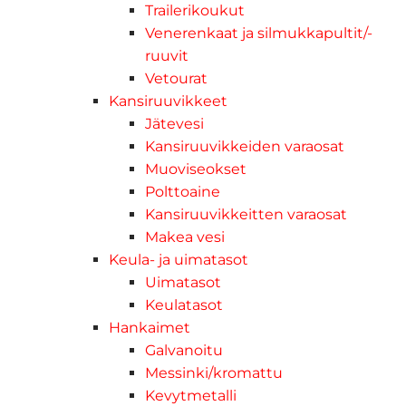
Trailerikoukut
Venerenkaat ja silmukkapultit/-
ruuvit
Vetourat
Kansiruuvikkeet
Jätevesi
Kansiruuvikkeiden varaosat
Muoviseokset
Polttoaine
Kansiruuvikkeitten varaosat
Makea vesi
Keula- ja uimatasot
Uimatasot
Keulatasot
Hankaimet
Galvanoitu
Messinki/kromattu
Kevytmetalli