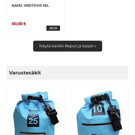
KASSI, VESITIIVIS 55L
60,00 €
OSTA
Näytä kaikki Reput ja kassit »
Varustesäkit