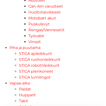
Asusteet
Can-Am varusteet
Huoltotarvikkeet
Motobatt akut
Puskulevyt
Rengas/Vannesetit
Työvalot
Vinssit
Piha ja puutarha
STIGA ajoleikkurit
STIGA ruohonleikkurit
STIGA robottileikkurit
STIGA pienkoneet
STIGA lumilingot
Vapaa-aika
Paidat
Hupparit
Takit