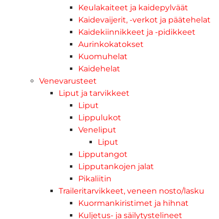
Keulakaiteet ja kaidepylväät
Kaidevaijerit, -verkot ja päätehelat
Kaidekiinnikkeet ja -pidikkeet
Aurinkokatokset
Kuomuhelat
Kaidehelat
Venevarusteet
Liput ja tarvikkeet
Liput
Lippulukot
Veneliput
Liput
Lipputangot
Lipputankojen jalat
Pikaliitin
Traileritarvikkeet, veneen nosto/lasku
Kuormankiristimet ja hihnat
Kuljetus- ja säilytystelineet