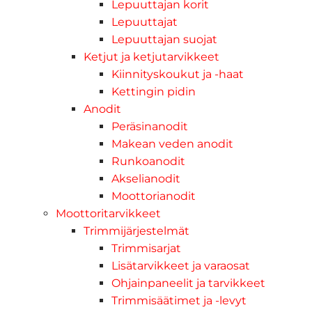
Lepuuttajan korit
Lepuuttajat
Lepuuttajan suojat
Ketjut ja ketjutarvikkeet
Kiinnityskoukut ja -haat
Kettingin pidin
Anodit
Peräsinanodit
Makean veden anodit
Runkoanodit
Akselianodit
Moottorianodit
Moottoritarvikkeet
Trimmijärjestelmät
Trimmisarjat
Lisätarvikkeet ja varaosat
Ohjainpaneelit ja tarvikkeet
Trimmisäätimet ja -levyt