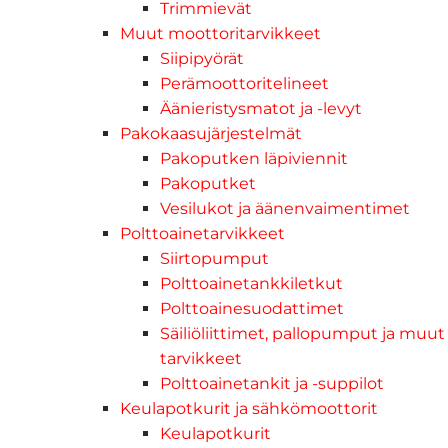
Trimmievät
Muut moottoritarvikkeet
Siipipyörät
Perämoottoritelineet
Äänieristysmatot ja -levyt
Pakokaasujärjestelmät
Pakoputken läpiviennit
Pakoputket
Vesilukot ja äänenvaimentimet
Polttoainetarvikkeet
Siirtopumput
Polttoainetankkiletkut
Polttoainesuodattimet
Säiliöliittimet, pallopumput ja muut
tarvikkeet
Polttoainetankit ja -suppilot
Keulapotkurit ja sähkömoottorit
Keulapotkurit