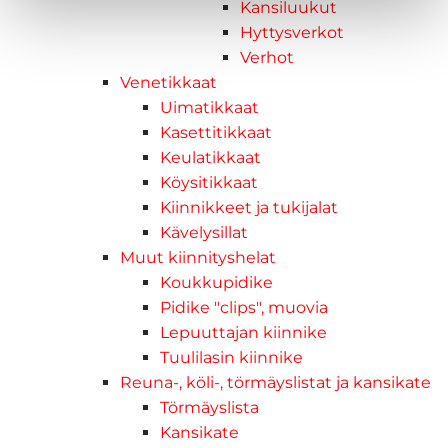
Kansiluukut
Hyttysverkot
Verhot
Venetikkaat
Uimatikkaat
Kasettitikkaat
Keulatikkaat
Köysitikkaat
Kiinnikkeet ja tukijalat
Kävelysillat
Muut kiinnityshelat
Koukkupidike
Pidike "clips", muovia
Lepuuttajan kiinnike
Tuulilasin kiinnike
Reuna-, köli-, törmäyslistat ja kansikate
Törmäyslista
Kansikate