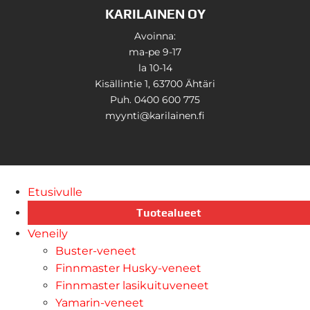
KARILAINEN OY
Avoinna:
ma-pe 9-17
la 10-14
Kisällintie 1, 63700 Ähtäri
Puh. 0400 600 775
myynti@karilainen.fi
Etusivulle
Tuotealueet
Veneily
Buster-veneet
Finnmaster Husky-veneet
Finnmaster lasikuituveneet
Yamarin-veneet