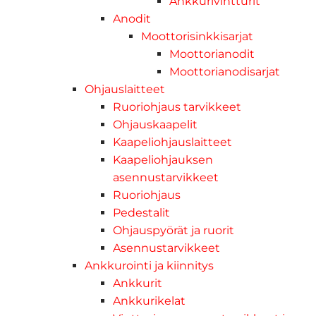
Ankkurivintturit
Anodit
Moottorisinkkisarjat
Moottorianodit
Moottorianodisarjat
Ohjauslaitteet
Ruoriohjaus tarvikkeet
Ohjauskaapelit
Kaapeliohjauslaitteet
Kaapeliohjauksen
asennustarvikkeet
Ruoriohjaus
Pedestalit
Ohjauspyörät ja ruorit
Asennustarvikkeet
Ankkurointi ja kiinnitys
Ankkurit
Ankkurikelat