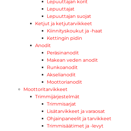
Lepuuttajan korit
Lepuuttajat
Lepuuttajan suojat
Ketjut ja ketjutarvikkeet
Kiinnityskoukut ja -haat
Kettingin pidin
Anodit
Peräsinanodit
Makean veden anodit
Runkoanodit
Akselianodit
Moottorianodit
Moottoritarvikkeet
Trimmijärjestelmät
Trimmisarjat
Lisätarvikkeet ja varaosat
Ohjainpaneelit ja tarvikkeet
Trimmisäätimet ja -levyt