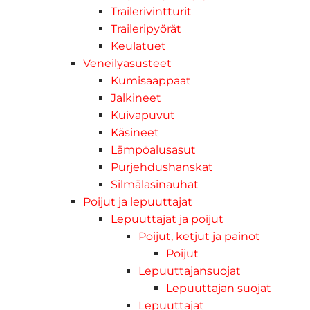
Trailerivintturit
Traileripyörät
Keulatuet
Veneilyasusteet
Kumisaappaat
Jalkineet
Kuivapuvut
Käsineet
Lämpöalusasut
Purjehdushanskat
Silmälasinauhat
Poijut ja lepuuttajat
Lepuuttajat ja poijut
Poijut, ketjut ja painot
Poijut
Lepuuttajansuojat
Lepuuttajan suojat
Lepuuttajat