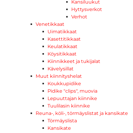
Kansiluukut
Hyttysverkot
Verhot
Venetikkaat
Uimatikkaat
Kasettitikkaat
Keulatikkaat
Köysitikkaat
Kiinnikkeet ja tukijalat
Kävelysillat
Muut kiinnityshelat
Koukkupidike
Pidike "clips", muovia
Lepuuttajan kiinnike
Tuulilasin kiinnike
Reuna-, köli-, törmäyslistat ja kansikate
Törmäyslista
Kansikate