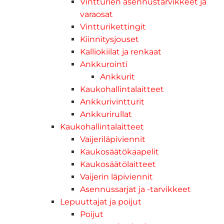
Vintturien asennustarvikkeet ja
varaosat
Vintturikettingit
Kiinnitysjouset
Kalliokiilat ja renkaat
Ankkurointi
Ankkurit
Kaukohallintalaitteet
Ankkurivintturit
Ankkurirullat
Kaukohallintalaitteet
Vaijeriläpiviennit
Kaukosäätökaapelit
Kaukosäätölaitteet
Vaijerin läpiviennit
Asennussarjat ja -tarvikkeet
Lepuuttajat ja poijut
Poijut