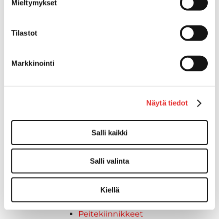
Mieltymykset
Muovia
Kalusteet, sisustus ja astiat
Venetuolit ja -tuolinjalat
Tilastot
Pöydät ja istuimet
Venetuolit
Markkinointi
Tuolinjalat
Tuolit
Kansiluukut, ikkunat ja verhot
Näytä tiedot
Verhot
Kansiluukkujen varaosat ja
tarvikkeet
Salli kaikki
Tarkastusluukut
Hyttysverkot
Salli valinta
Huoltoluukut
Kansiluukut
Ikkunat ja ikkunaventtiilit
Kiellä
Kaide- ja kuomuhelat
Peitekiinnikkeet