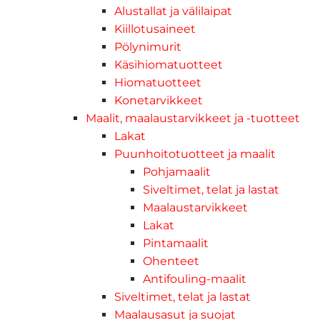
Alustallat ja välilaipat
Kiillotusaineet
Pölynimurit
Käsihiomatuotteet
Hiomatuotteet
Konetarvikkeet
Maalit, maalaustarvikkeet ja -tuotteet
Lakat
Puunhoitotuotteet ja maalit
Pohjamaalit
Siveltimet, telat ja lastat
Maalaustarvikkeet
Lakat
Pintamaalit
Ohenteet
Antifouling-maalit
Siveltimet, telat ja lastat
Maalausasut ja suojat