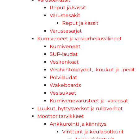
Reput ja kassit
Varustesäkit
Reput ja kassit
Varustesarjat
Kumiveneet ja vesiurheiluvälineet
Kumiveneet
SUP-laudat
Vesirenkaat
Vesihiihtoköydet, -koukut ja -peilit
Polvilaudat
Wakeboards
Vesisukset
Kumivenevarusteet ja -varaosat
Luukut, hyttysverkot ja rullaverhot
Moottoritarvikkeet
Ankkurointi ja kiinnitys
Vintturit ja keulapotkurit