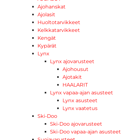
Ajohanskat
Ajolasit
Huoltotarvikkeet
Kelkkatarvikkeet
Kengät
Kypärät
Lynx
Lynx ajovarusteet
Ajohousut
Ajotakit
HAALARIT
Lynx vapaa-ajan asusteet
Lynx asusteet
Lynx vaatetus
Ski-Doo
Ski-Doo ajovarusteet
Ski-Doo vapaa-ajan asusteet
Suojavarusteet