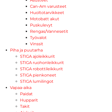
Asusteet
Can-Am varusteet
Huoltotarvikkeet
Motobatt akut
Puskulevyt
Rengas/Vannesetit
Työvalot
Vinssit
Piha ja puutarha
STIGA ajoleikkurit
STIGA ruohonleikkurit
STIGA robottileikkurit
STIGA pienkoneet
STIGA lumilingot
Vapaa-aika
Paidat
Hupparit
Takit