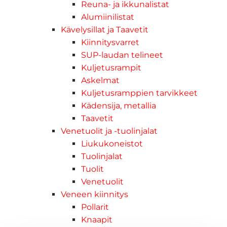
Reuna- ja ikkunalistat
Alumiinilistat
Kävelysillat ja Taavetit
Kiinnitysvarret
SUP-laudan telineet
Kuljetusrampit
Askelmat
Kuljetusramppien tarvikkeet
Kädensija, metallia
Taavetit
Venetuolit ja -tuolinjalat
Liukukoneistot
Tuolinjalat
Tuolit
Venetuolit
Veneen kiinnitys
Pollarit
Knaapit