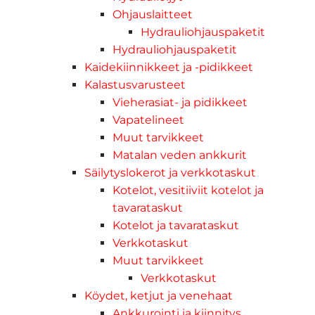
Ohjauslaitteet
Hydrauliohjauspaketit
Hydrauliohjauspaketit
Kaidekiinnikkeet ja -pidikkeet
Kalastusvarusteet
Vieherasiat- ja pidikkeet
Vapatelineet
Muut tarvikkeet
Matalan veden ankkurit
Säilytyslokerot ja verkkotaskut
Kotelot, vesitiiviit kotelot ja
tavarataskut
Kotelot ja tavarataskut
Verkkotaskut
Muut tarvikkeet
Verkkotaskut
Köydet, ketjut ja venehaat
Ankkurointi ja kiinnitys