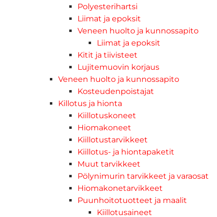
Polyesterihartsi
Liimat ja epoksit
Veneen huolto ja kunnossapito
Liimat ja epoksit
Kitit ja tiivisteet
Lujitemuovin korjaus
Veneen huolto ja kunnossapito
Kosteudenpoistajat
Killotus ja hionta
Kiillotuskoneet
Hiomakoneet
Kiillotustarvikkeet
Kiillotus- ja hiontapaketit
Muut tarvikkeet
Pölynimurin tarvikkeet ja varaosat
Hiomakonetarvikkeet
Puunhoitotuotteet ja maalit
Kiillotusaineet