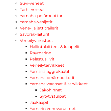
Suvi-veneet
Terhi-veneet
Yamaha-perämoottorit
Yamaha-vesijetit
Vene- ja jettitrailerit
Savorak-laiturit
Veneilyvarusteet
Hallintalaitteet & kaapelit
Raymarine
Pelastusliivit
Veneilytarvikkeet
Yamaha aggrekaatit
Yamaha perämoottorit
Yamaha varaosat & tarvikkeet
Jakohihnat
Sytytystulpat
Jääkaapit
Yamarin venevarusteet