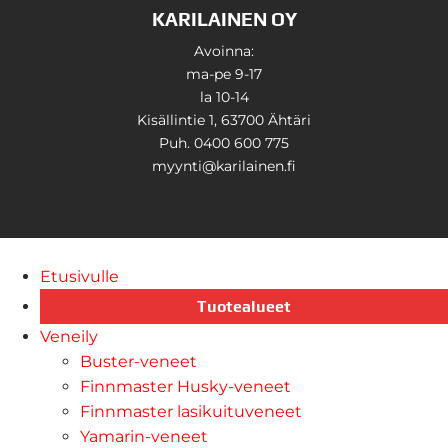
KARILAINEN OY
Avoinna:
ma-pe 9-17
la 10-14
Kisällintie 1, 63700 Ähtäri
Puh. 0400 600 775
myynti@karilainen.fi
Etusivulle
Tuotealueet
Veneily
Buster-veneet
Finnmaster Husky-veneet
Finnmaster lasikuituveneet
Yamarin-veneet