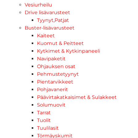
Vesiurheilu
Drive lisävarusteet
Tyynyt,Patjat
Buster-lisävarusteet
Kaiteet
Kuomut & Peitteet
Kytkimet & Kytkinpaneeli
Navipaketit
Ohjauksen osat
Pehmustetyynyt
Pientarvikkeet
Pohjavanerit
Päävirtakatkaisimet & Sulakkeet
Solumuovit
Tarrat
Tuolit
Tuulilasit
Törmäyskumit