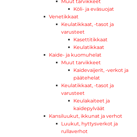
Muut tarvikkeet
Köli- ja eväsuojat
Venetikkaat
Keulatikkaat, -tasot ja
varusteet
Kasettitikkaat
Keulatikkaat
Kaide- ja kuomuhelat
Muut tarvikkeet
Kaidevaijerit, -verkot ja
päätehelat
Keulatikkaat, -tasot ja
varusteet
Keulakaiteet ja
kaidepylväät
Kansiluukut, ikkunat ja verhot
Luukut, hyttysverkot ja
rullaverhot