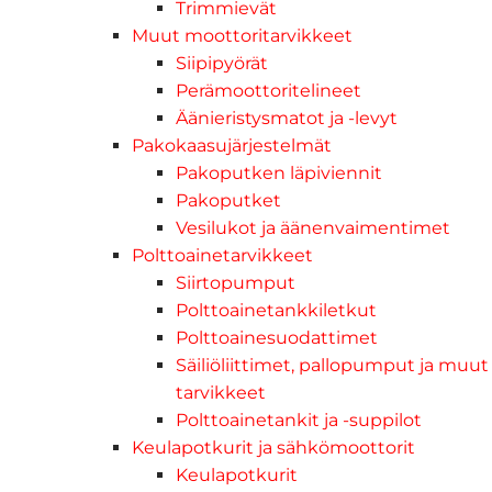
Trimmievät
Muut moottoritarvikkeet
Siipipyörät
Perämoottoritelineet
Äänieristysmatot ja -levyt
Pakokaasujärjestelmät
Pakoputken läpiviennit
Pakoputket
Vesilukot ja äänenvaimentimet
Polttoainetarvikkeet
Siirtopumput
Polttoainetankkiletkut
Polttoainesuodattimet
Säiliöliittimet, pallopumput ja muut
tarvikkeet
Polttoainetankit ja -suppilot
Keulapotkurit ja sähkömoottorit
Keulapotkurit