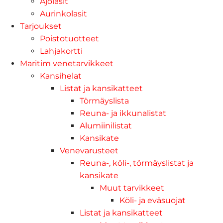
Ajolasit
Aurinkolasit
Tarjoukset
Poistotuotteet
Lahjakortti
Maritim venetarvikkeet
Kansihelat
Listat ja kansikatteet
Törmäyslista
Reuna- ja ikkunalistat
Alumiinilistat
Kansikate
Venevarusteet
Reuna-, köli-, törmäyslistat ja
kansikate
Muut tarvikkeet
Köli- ja eväsuojat
Listat ja kansikatteet