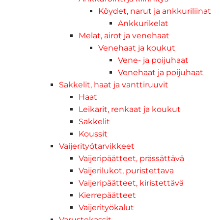
Köydet, narut ja ankkuriliinat
Ankkurikelat
Melat, airot ja venehaat
Venehaat ja koukut
Vene- ja poijuhaat
Venehaat ja poijuhaat
Sakkelit, haat ja vanttiruuvit
Haat
Leikarit, renkaat ja koukut
Sakkelit
Koussit
Vaijerityötarvikkeet
Vaijeripäätteet, prässättävä
Vaijerilukot, puristettava
Vaijeripäätteet, kiristettävä
Kierrepäätteet
Vaijerityökalut
Varustekassit