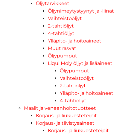
Öljytarvikkeet
Öljynimeytystyynyt ja -liinat
Vaihteistoöljyt
2-tahtiöljyt
4-tahtiöljyt
Ylläpito- ja hoitoaineet
Muut rasvat
Öljypumput
Liqui Moly öljyt ja lisäaineet
Öljypumput
Vaihteistoöljyt
2-tahtiöljyt
Ylläpito- ja hoitoaineet
4-tahtiöljyt
Maalit ja veneenhoitotuotteet
Korjaus- ja liukuesteteipit
Korjaus- ja tiivistysaineet
Korjaus- ja liukuesteteipit