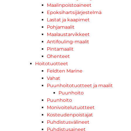
Maalinpoistoaineet
Epoksihartsijärjestelmä
Lastat ja kaapimet
Pohjamaalit
Maalaustarvikkeet
Antifouling-maalit
Pintamaalit
Ohenteet
Hoitotuotteet
Feldten Marine
Vahat
Puunhoitotuotteet ja maalit
Puunhoito
Puunhoito
Monivoitelutuotteet
Kosteudenpoistajat
Puhdistusvälineet
Puhdistusaineet