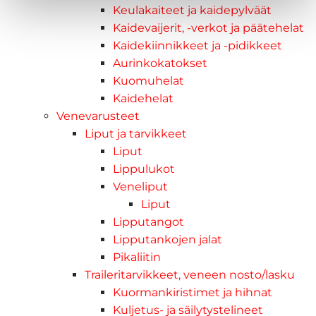
Keulakaiteet ja kaidepylväät
Kaidevaijerit, -verkot ja päätehelat
Kaidekiinnikkeet ja -pidikkeet
Aurinkokatokset
Kuomuhelat
Kaidehelat
Venevarusteet
Liput ja tarvikkeet
Liput
Lippulukot
Veneliput
Liput
Lipputangot
Lipputankojen jalat
Pikaliitin
Traileritarvikkeet, veneen nosto/lasku
Kuormankiristimet ja hihnat
Kuljetus- ja säilytystelineet