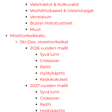
Valomastot & Kulkuvalot
Vesihiihtokaaret & Uistelutargat
Veneistuin
Buster Hoitotuotteet
Muut
Moottorikelkkailu
Ski-Doo -moottorikelkat
2026 vuoden mallit
Syvä lumi
Crossover
Reitti
Hyötykäyttö
Keskikokoiset
2027 vuoden mallit
Syvä lumi
Crossover
Reitti
Hyötykäyttö