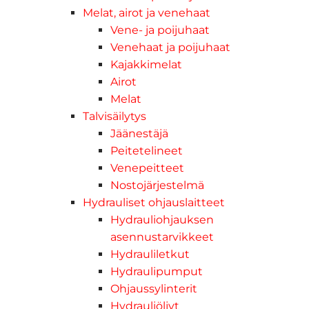
Melat, airot ja venehaat
Vene- ja poijuhaat
Venehaat ja poijuhaat
Kajakkimelat
Airot
Melat
Talvisäilytys
Jäänestäjä
Peitetelineet
Venepeitteet
Nostojärjestelmä
Hydrauliset ohjauslaitteet
Hydrauliohjauksen
asennustarvikkeet
Hydrauliletkut
Hydraulipumput
Ohjaussylinterit
Hydrauliöljyt