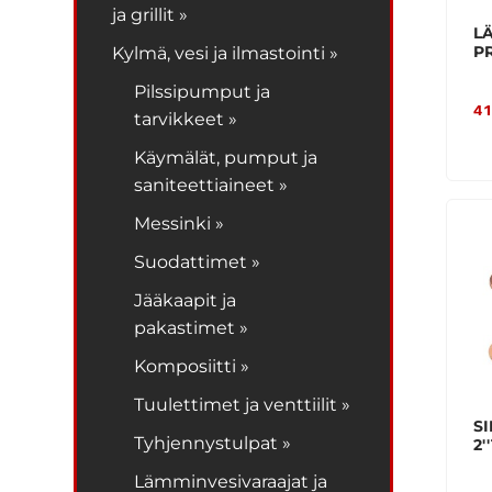
ja grillit »
LÄ
P
Kylmä, vesi ja ilmastointi »
Pilssipumput ja
41
tarvikkeet »
Käymälät, pumput ja
saniteettiaineet »
Messinki »
Suodattimet »
Jääkaapit ja
pakastimet »
Komposiitti »
Tuulettimet ja venttiilit »
SI
Tyhjennystulpat »
2''
Lämminvesivaraajat ja