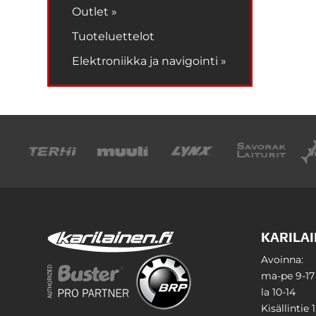
Outlet »
Tuoteluettelot
Elektroniikka ja navigointi »
KARILAI
Avoinna:
ma-pe 9-17
la 10-14
Kisällintie 