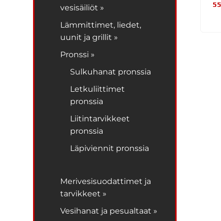
55
vesisäiliöt »
Lämmittimet, liedet,
uunit ja grillit »
Pronssi »
Sulkuhanat pronssia
Letkuliittimet
pronssia
Liitintarvikkeet
pronssia
Läpiviennit pronssia
Merivesisuodattimet ja
tarvikkeet »
Vesihanat ja pesualtaat »