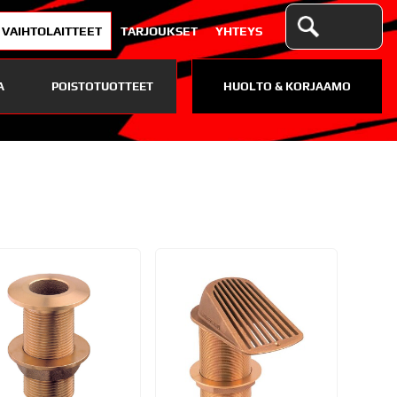
VAIHTOLAITTEET
TARJOUKSET
YHTEYS
A
POISTOTUOTTEET
HUOLTO & KORJAAMO