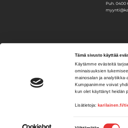
Puh. 0400 
myynti@kar
PIHA & 
Tämä sivusto käyttää eväs
Stiga
Käytämme evästeitä tarjoa
ominaisuuksien tukemisee
VAIHTO
mainosalan ja analytiikka-
Kumppanimme voivat yhdistää 
Veneet
Kelkat ja m
kun olet käyttänyt heidän 
Lisätietoja:
karilainen.fi/t
Suostumuksen
Välttämätön