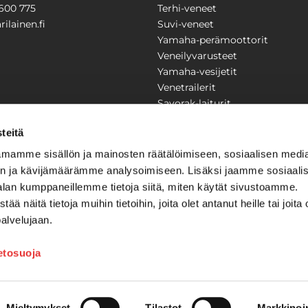
600 775
Terhi-veneet
ilainen.fi
Suvi-veneet
Yamaha-perämoottorit
Veneilyvarusteet
Yamaha-vesijetit
Venetrailerit
Savorak-laiturit
PUUTARHA
KARILAINEN
teitä
Yritysesittely
mamme sisällön ja mainosten räätälöimiseen, sosiaalisen medi
Yhteystiedot
n ja kävijämäärämme analysoimiseen. Lisäksi jaamme sosiaali
LAITTEET
Huolto ja korjaamo
alan kumppaneillemme tietoja siitä, miten käytät sivustoamme.
Ajankohtaista
näitä tietoja muihin tietoihin, joita olet antanut heille tai joita 
Tarjouspyyntö
önkijät
palvelujaan.
Toimitusehdot
Kilpailujen / arpajaisten säännö
ietosuoja
Tilauksen peruuttaminen
Mieltymykset
Tilastot
Markkinoin