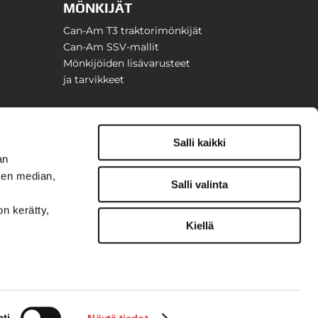
MÖNKIJÄT
Can-Am T3 traktorimönkijät
Can-Am SSV-mallit
Mönkijöiden lisävarusteet
ja tarvikkeet
Salli kaikki
an
sen median,
Salli valinta
on kerätty,
Kiellä
t
ti