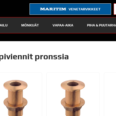
VENETARVIKKEET
AILU
MÖNKIJÄT
VAPAA-AIKA
PIHA & PUUTARH
piviennit pronssia