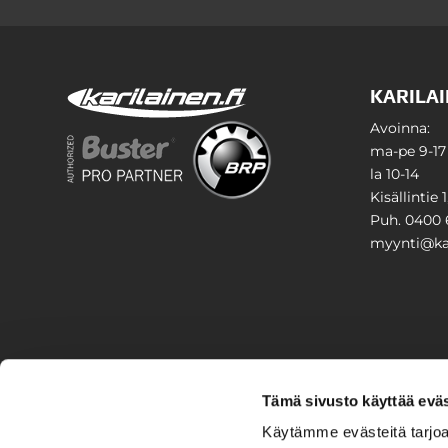
KARILAI
Avoinna:
ma-pe 9-17
la 10-14
Kisällintie 
Puh. 0400 
myynti@kar
PIHA & 
Tämä sivusto käyttää eväs
Stiga
Käytämme evästeitä tarjoa