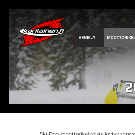
VENEILY
MOOTTORIKE
2
Ski-Doo-moottorikelkoista löytyy sopiva j