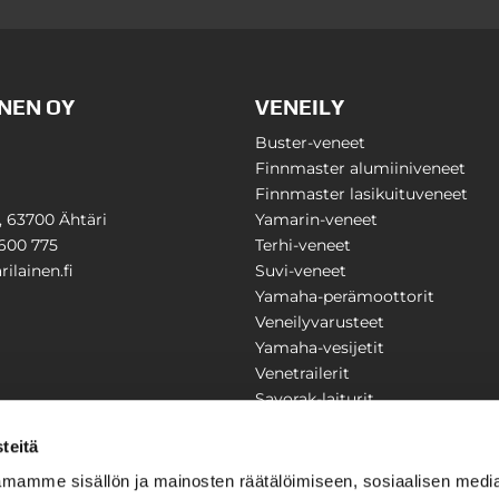
NEN OY
VENEILY
Buster-veneet
Finnmaster alumiiniveneet
Finnmaster lasikuituveneet
1, 63700 Ähtäri
Yamarin-veneet
600 775
Terhi-veneet
ilainen.fi
Suvi-veneet
Yamaha-perämoottorit
Veneilyvarusteet
Yamaha-vesijetit
Venetrailerit
Savorak-laiturit
PUUTARHA
KARILAINEN
teitä
Yritysesittely
mamme sisällön ja mainosten räätälöimiseen, sosiaalisen medi