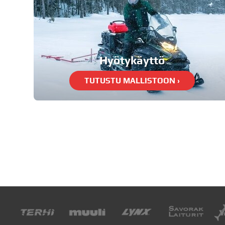
Hyötykäyttö