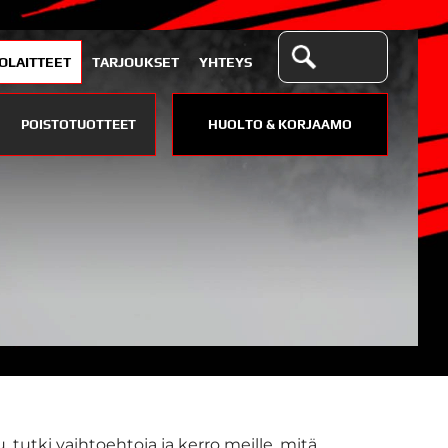
OLAITTEET
TARJOUKSET
YHTEYS
POISTOTUOTTEET
HUOLTO & KORJAAMO
, tutki vaihtoehtoja ja kerro meille, mitä