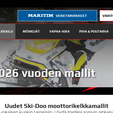
VENETARVIKKEET
VAIHT
LKKAILU
MÖNKIJÄT
VAPAA-AIKA
PIHA & PUUTARHA
026 vuoden mallit
Uudet Ski-Doo moottorikelkkamallit
okaisen kuskin tarpeisiin. Löydä itsellesi sopivin ratkaisu