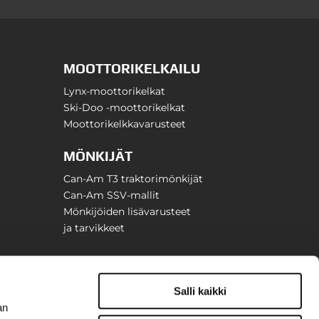
MOOTTORIKELKAILU
Lynx-moottorikelkat
Ski-Doo -moottorikelkat
Moottorikelkkavarusteet
MÖNKIJÄT
Can-Am T3 traktorimönkijät
Can-Am SSV-mallit
Mönkijöiden lisävarusteet
ja tarvikkeet
Salli kaikki
an