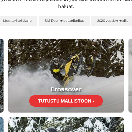
haluat.
Moottorikelkkailu
Ski-Doo -moottorikelkat
2026 vuoden mallit
Crossover