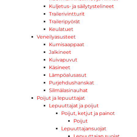
Kuljetus- ja säilytystelineet
Trailerivintturit
Traileripyörät
Keulatuet
Veneilyasusteet
Kumisaappaat
Jalkineet
Kuivapuvut
Käsineet
Lämpöalusasut
Purjehdushanskat
Silmälasinauhat
Poijut ja lepuuttajat
Lepuuttajat ja poijut
Poijut, ketjut ja painot
Poijut
Lepuuttajansuojat
Lepuuttajan suojat