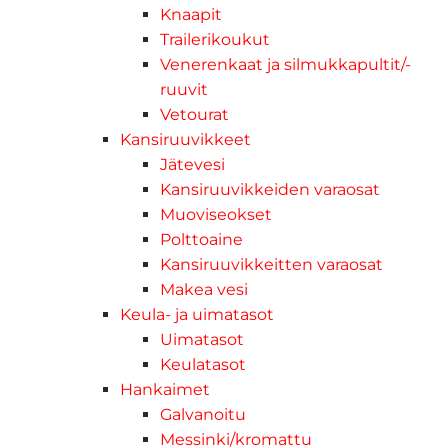
Knaapit
Trailerikoukut
Venerenkaat ja silmukkapultit/-
ruuvit
Vetourat
Kansiruuvikkeet
Jätevesi
Kansiruuvikkeiden varaosat
Muoviseokset
Polttoaine
Kansiruuvikkeitten varaosat
Makea vesi
Keula- ja uimatasot
Uimatasot
Keulatasot
Hankaimet
Galvanoitu
Messinki/kromattu