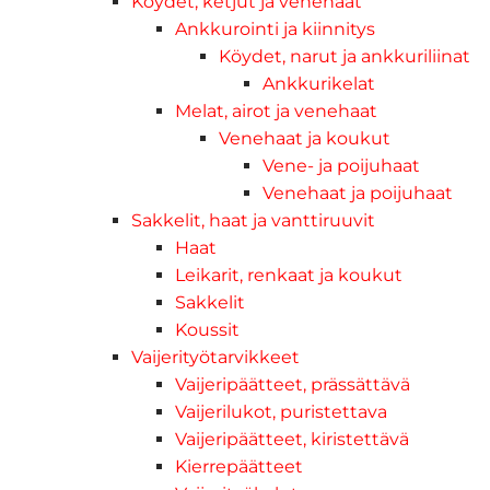
Köydet, ketjut ja venehaat
Ankkurointi ja kiinnitys
Köydet, narut ja ankkuriliinat
Ankkurikelat
Melat, airot ja venehaat
Venehaat ja koukut
Vene- ja poijuhaat
Venehaat ja poijuhaat
Sakkelit, haat ja vanttiruuvit
Haat
Leikarit, renkaat ja koukut
Sakkelit
Koussit
Vaijerityötarvikkeet
Vaijeripäätteet, prässättävä
Vaijerilukot, puristettava
Vaijeripäätteet, kiristettävä
Kierrepäätteet