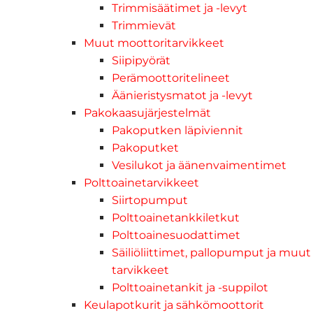
Trimmisäätimet ja -levyt
Trimmievät
Muut moottoritarvikkeet
Siipipyörät
Perämoottoritelineet
Äänieristysmatot ja -levyt
Pakokaasujärjestelmät
Pakoputken läpiviennit
Pakoputket
Vesilukot ja äänenvaimentimet
Polttoainetarvikkeet
Siirtopumput
Polttoainetankkiletkut
Polttoainesuodattimet
Säiliöliittimet, pallopumput ja muut
tarvikkeet
Polttoainetankit ja -suppilot
Keulapotkurit ja sähkömoottorit