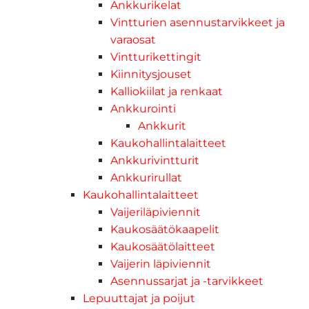
Ankkurikelat
Vintturien asennustarvikkeet ja
varaosat
Vintturikettingit
Kiinnitysjouset
Kalliokiilat ja renkaat
Ankkurointi
Ankkurit
Kaukohallintalaitteet
Ankkurivintturit
Ankkurirullat
Kaukohallintalaitteet
Vaijeriläpiviennit
Kaukosäätökaapelit
Kaukosäätölaitteet
Vaijerin läpiviennit
Asennussarjat ja -tarvikkeet
Lepuuttajat ja poijut