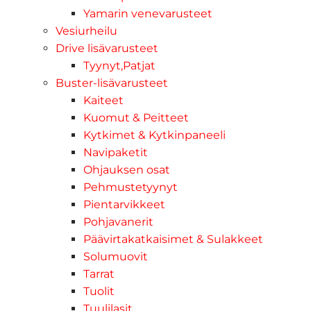
Yamarin venevarusteet
Vesiurheilu
Drive lisävarusteet
Tyynyt,Patjat
Buster-lisävarusteet
Kaiteet
Kuomut & Peitteet
Kytkimet & Kytkinpaneeli
Navipaketit
Ohjauksen osat
Pehmustetyynyt
Pientarvikkeet
Pohjavanerit
Päävirtakatkaisimet & Sulakkeet
Solumuovit
Tarrat
Tuolit
Tuulilasit