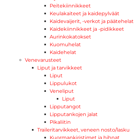
Peitekiinnikkeet
Keulakaiteet ja kaidepylväät
Kaidevaijerit, -verkot ja päätehelat
Kaidekiinnikkeet ja -pidikkeet
Aurinkokatokset
Kuomuhelat
Kaidehelat
Venevarusteet
Liput ja tarvikkeet
Liput
Lippulukot
Veneliput
Liput
Lipputangot
Lipputankojen jalat
Pikaliitin
Traileritarvikkeet, veneen nosto/lasku
Kuormankiristimet ja hihnat