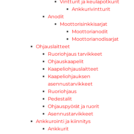
Vintturit ja keulapotkurit
Ankkurivintturit
Anodit
Moottorisinkkisarjat
Moottorianodit
Moottorianodisarjat
Ohjauslaitteet
Ruoriohjaus tarvikkeet
Ohjauskaapelit
Kaapeliohjauslaitteet
Kaapeliohjauksen
asennustarvikkeet
Ruoriohjaus
Pedestalit
Ohjauspyörät ja ruorit
Asennustarvikkeet
Ankkurointi ja kiinnitys
Ankkurit