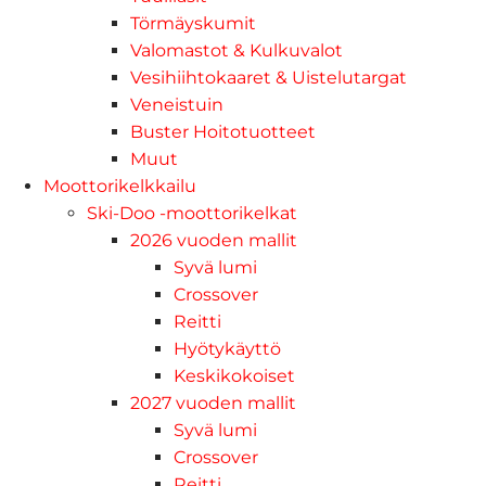
Törmäyskumit
Valomastot & Kulkuvalot
Vesihiihtokaaret & Uistelutargat
Veneistuin
Buster Hoitotuotteet
Muut
Moottorikelkkailu
Ski-Doo -moottorikelkat
2026 vuoden mallit
Syvä lumi
Crossover
Reitti
Hyötykäyttö
Keskikokoiset
2027 vuoden mallit
Syvä lumi
Crossover
Reitti