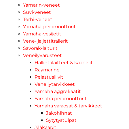
Yamarin-veneet
Suvi-veneet
Terhi-veneet
Yamaha-perämoottorit
Yamaha-vesijetit
Vene- ja jettitrailerit
Savorak-laiturit
Veneilyvarusteet
Hallintalaitteet & kaapelit
Raymarine
Pelastusliivit
Veneilytarvikkeet
Yamaha aggrekaatit
Yamaha perämoottorit
Yamaha varaosat & tarvikkeet
Jakohihnat
Sytytystulpat
Jääkaapit