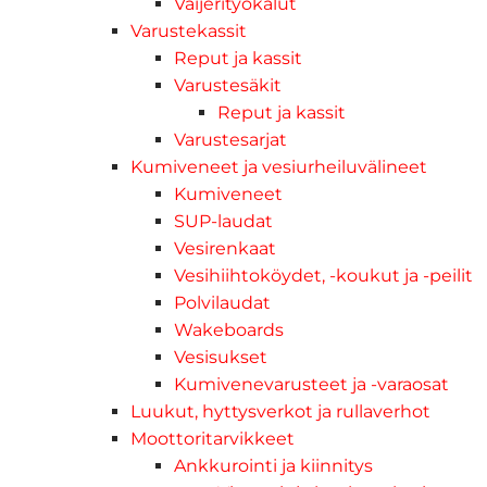
Vaijerityökalut
Varustekassit
Reput ja kassit
Varustesäkit
Reput ja kassit
Varustesarjat
Kumiveneet ja vesiurheiluvälineet
Kumiveneet
SUP-laudat
Vesirenkaat
Vesihiihtoköydet, -koukut ja -peilit
Polvilaudat
Wakeboards
Vesisukset
Kumivenevarusteet ja -varaosat
Luukut, hyttysverkot ja rullaverhot
Moottoritarvikkeet
Ankkurointi ja kiinnitys