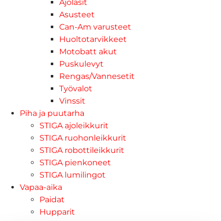
Ajolasit
Asusteet
Can-Am varusteet
Huoltotarvikkeet
Motobatt akut
Puskulevyt
Rengas/Vannesetit
Työvalot
Vinssit
Piha ja puutarha
STIGA ajoleikkurit
STIGA ruohonleikkurit
STIGA robottileikkurit
STIGA pienkoneet
STIGA lumilingot
Vapaa-aika
Paidat
Hupparit