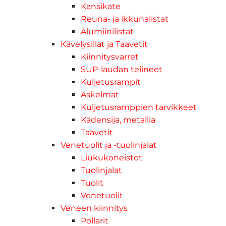
Kansikate
Reuna- ja ikkunalistat
Alumiinilistat
Kävelysillat ja Taavetit
Kiinnitysvarret
SUP-laudan telineet
Kuljetusrampit
Askelmat
Kuljetusramppien tarvikkeet
Kädensija, metallia
Taavetit
Venetuolit ja -tuolinjalat
Liukukoneistot
Tuolinjalat
Tuolit
Venetuolit
Veneen kiinnitys
Pollarit