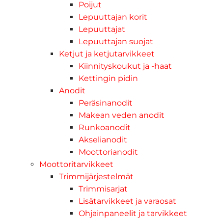
Poijut
Lepuuttajan korit
Lepuuttajat
Lepuuttajan suojat
Ketjut ja ketjutarvikkeet
Kiinnityskoukut ja -haat
Kettingin pidin
Anodit
Peräsinanodit
Makean veden anodit
Runkoanodit
Akselianodit
Moottorianodit
Moottoritarvikkeet
Trimmijärjestelmät
Trimmisarjat
Lisätarvikkeet ja varaosat
Ohjainpaneelit ja tarvikkeet