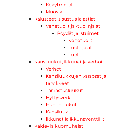
Kevytmetalli
Muovia
Kalusteet, sisustus ja astiat
Venetuolit ja -tuolinjalat
Pöydät ja istuimet
Venetuolit
Tuolinjalat
Tuolit
Kansiluukut, ikkunat ja verhot
Verhot
Kansiluukkujen varaosat ja
tarvikkeet
Tarkastusluukut
Hyttysverkot
Huoltoluukut
Kansiluukut
Ikkunat ja ikkunaventtiilit
Kaide- ja kuomuhelat