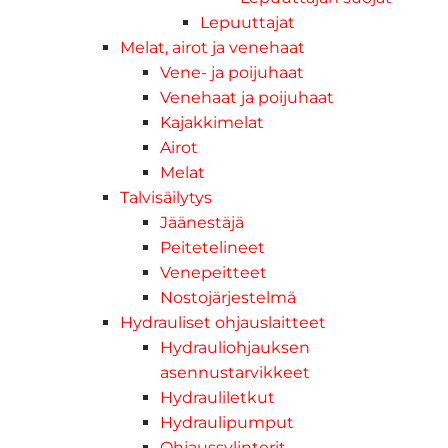
Lepuuttajat
Melat, airot ja venehaat
Vene- ja poijuhaat
Venehaat ja poijuhaat
Kajakkimelat
Airot
Melat
Talvisäilytys
Jäänestäjä
Peitetelineet
Venepeitteet
Nostojärjestelmä
Hydrauliset ohjauslaitteet
Hydrauliohjauksen
asennustarvikkeet
Hydrauliletkut
Hydraulipumput
Ohjaussylinterit