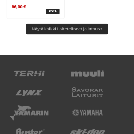
86,00 €
OSTA
Näytä kaikki Laitetelineet ja lataus »