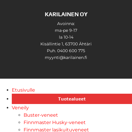
KARILAINEN OY
Avoinna:
ma-pe 9-17
la 10-14
Kisällintie 1, 63700 Ähtäri
Puh. 0400 600 775
myynti@karilainen.fi
Etusivulle
Tuotealueet
Veneily
Buster-veneet
Finnmaster Husky-veneet
Finnmaster lasikuituveneet