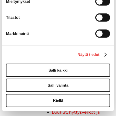
Mieltymykset
Listat ja kansikatteet
Muut tarvikkeet
Köli- ja eväsuojat
Tilastot
Venetikkaat
Keulatikkaat, -tasot ja
Markkinointi
varusteet
Kasettitikkaat
Keulatikkaat
Kaide- ja kuomuhelat
Näytä tiedot
Muut tarvikkeet
Kaidevaijerit, -verkot ja
Salli kaikki
päätehelat
Keulatikkaat, -tasot ja
Salli valinta
varusteet
Keulakaiteet ja
kaidepylväät
Kiellä
Kansiluukut, ikkunat ja verhot
Luukut, hyttysverkot ja