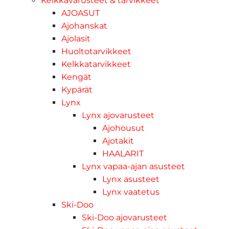
Kelkkavarusteet & tarvikkeet
AJOASUT
Ajohanskat
Ajolasit
Huoltotarvikkeet
Kelkkatarvikkeet
Kengät
Kypärät
Lynx
Lynx ajovarusteet
Ajohousut
Ajotakit
HAALARIT
Lynx vapaa-ajan asusteet
Lynx asusteet
Lynx vaatetus
Ski-Doo
Ski-Doo ajovarusteet