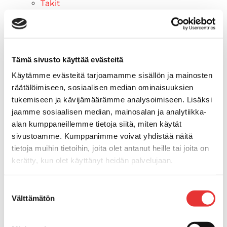
Takit
Ajolasit
Aurinkolasit
Tarjoukset
Poistotuotteet
Tämä sivusto käyttää evästeitä
Lahjakortti
Käytämme evästeitä tarjoamamme sisällön ja mainosten
Maritim venetarvikkeet
räätälöimiseen, sosiaalisen median ominaisuuksien
Kansihelat
tukemiseen ja kävijämäärämme analysoimiseen. Lisäksi
Listat ja kansikatteet
jaamme sosiaalisen median, mainosalan ja analytiikka-
Törmäyslista
alan kumppaneillemme tietoja siitä, miten käytät
Reuna- ja ikkunalistat
sivustoamme. Kumppanimme voivat yhdistää näitä
Alumiinilistat
tietoja muihin tietoihin, joita olet antanut heille tai joita on
Kansikate
kerätty, kun olet käyttänyt heidän palvelujaan.
Venevarusteet
Reuna-, köli-, törmäyslistat ja
Lisätietoja:
karilainen.fi/tietosuoja
Suostumuksen
kansikate
Välttämätön
valinta
Muut tarvikkeet
Köli- ja eväsuojat