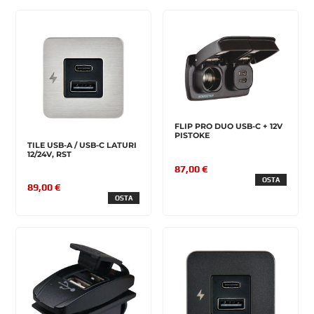
FLIP PRO DUO USB-C + 12V
PISTOKE
TILE USB-A / USB-C LATURI
12/24V, RST
87,00 €
OSTA
89,00 €
OSTA