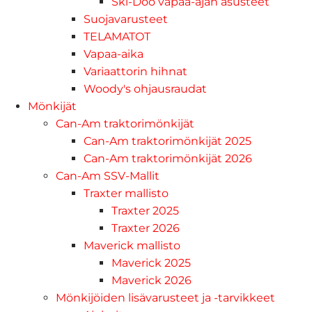
Ski-Doo vapaa-ajan asusteet
Suojavarusteet
TELAMATOT
Vapaa-aika
Variaattorin hihnat
Woody's ohjausraudat
Mönkijät
Can-Am traktorimönkijät
Can-Am traktorimönkijät 2025
Can-Am traktorimönkijät 2026
Can-Am SSV-Mallit
Traxter mallisto
Traxter 2025
Traxter 2026
Maverick mallisto
Maverick 2025
Maverick 2026
Mönkijöiden lisävarusteet ja -tarvikkeet