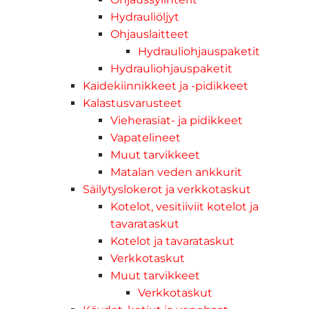
Hydrauliöljyt
Ohjauslaitteet
Hydrauliohjauspaketit
Hydrauliohjauspaketit
Kaidekiinnikkeet ja -pidikkeet
Kalastusvarusteet
Vieherasiat- ja pidikkeet
Vapatelineet
Muut tarvikkeet
Matalan veden ankkurit
Säilytyslokerot ja verkkotaskut
Kotelot, vesitiiviit kotelot ja
tavarataskut
Kotelot ja tavarataskut
Verkkotaskut
Muut tarvikkeet
Verkkotaskut