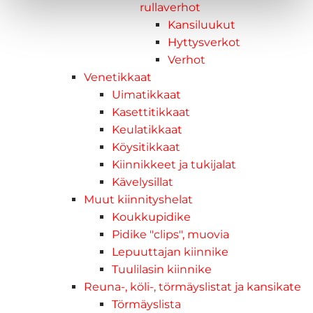
rullaverhot
Kansiluukut
Hyttysverkot
Verhot
Venetikkaat
Uimatikkaat
Kasettitikkaat
Keulatikkaat
Köysitikkaat
Kiinnikkeet ja tukijalat
Kävelysillat
Muut kiinnityshelat
Koukkupidike
Pidike "clips", muovia
Lepuuttajan kiinnike
Tuulilasin kiinnike
Reuna-, köli-, törmäyslistat ja kansikate
Törmäyslista