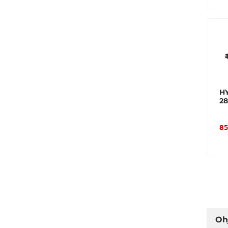
H
2
85
Oh