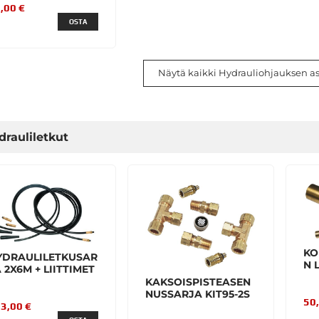
,00 €
OSTA
Näytä kaikki Hydrauliohjauksen a
drauliletkut
KO
YDRAULILETKUSAR
N 
 2X6M + LIITTIMET
KAKSOISPISTEASEN
NUSSARJA KIT95-2S
50
3,00 €