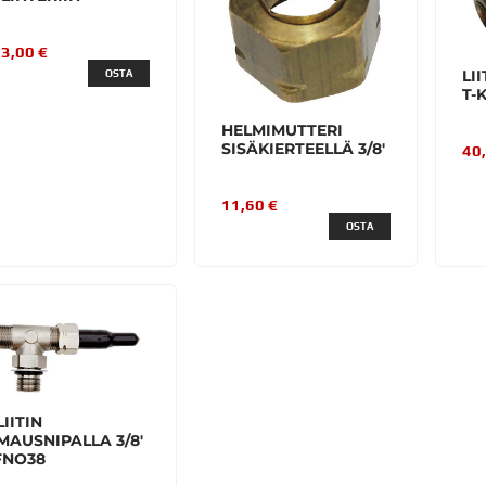
3,00 €
LI
OSTA
T-
HELMIMUTTERI
SISÄKIERTEELLÄ 3/8'
40
11,60 €
OSTA
LIITIN
MAUSNIPALLA 3/8'
FNO38