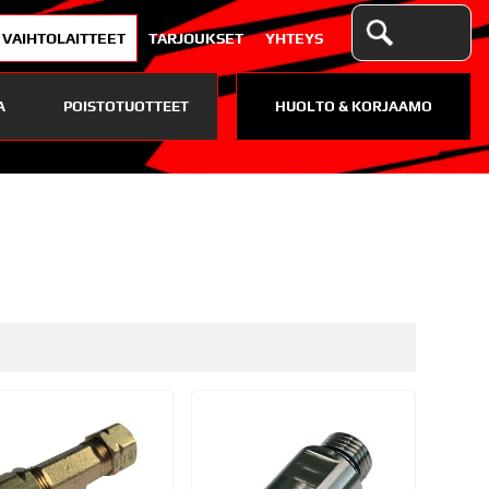
VAIHTOLAITTEET
TARJOUKSET
YHTEYS
A
POISTOTUOTTEET
HUOLTO & KORJAAMO