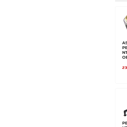
A
P
NT
O
23
P