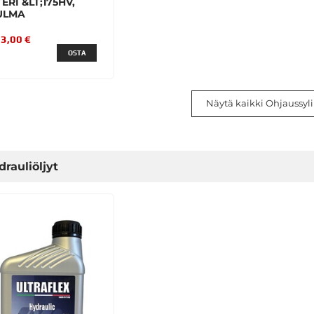
ERI &LT;175HV,
ULMA
3,00 €
OSTA
Näytä kaikki Ohjaussylin
rauliöljyt