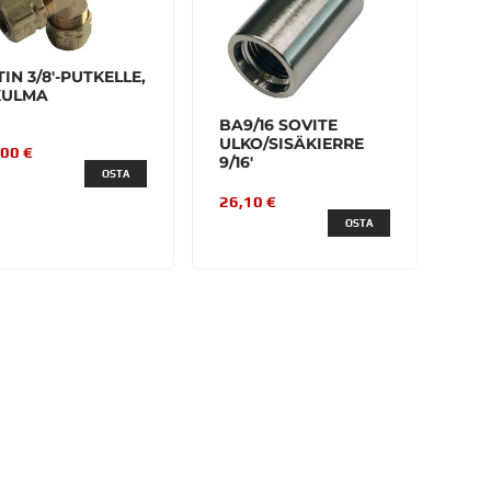
ITIN 3/8'-PUTKELLE,
KULMA
BA9/16 SOVITE
ULKO/SISÄKIERRE
,00 €
9/16'
OSTA
26,10 €
OSTA