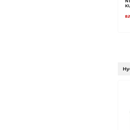
NT
K
82
Hyd