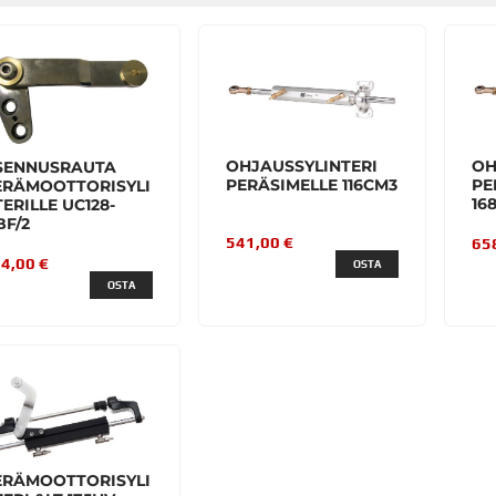
OHJAUSSYLINTERI
OH
SENNUSRAUTA
PERÄSIMELLE 116CM3
PE
ERÄMOOTTORISYLI
16
ERILLE UC128-
BF/2
541,00 €
65
4,00 €
OSTA
OSTA
ERÄMOOTTORISYLI