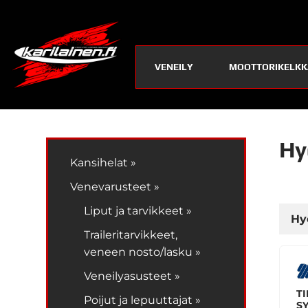
VENEILY
MOOTTORIKELKK
Hy
Kansihelat »
Venevarusteet »
Liput ja tarvikkeet »
Hy
Traileritarvikkeet,
veneen nosto/lasku »
Veneilyasusteet »
TI
Poijut ja lepuuttajat »
SY