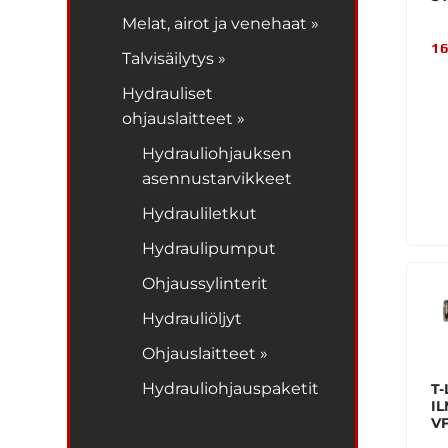
Melat, airot ja venehaat »
16
Talvisäilytys »
Hydrauliset
ohjauslaitteet »
Hydrauliohjauksen
asennustarvikkeet
Hydrauliletkut
Hydraulipumput
Ohjaussylinterit
Hydrauliöljyt
Ohjauslaitteet »
Hydrauliohjauspaketit
T-
IL
V