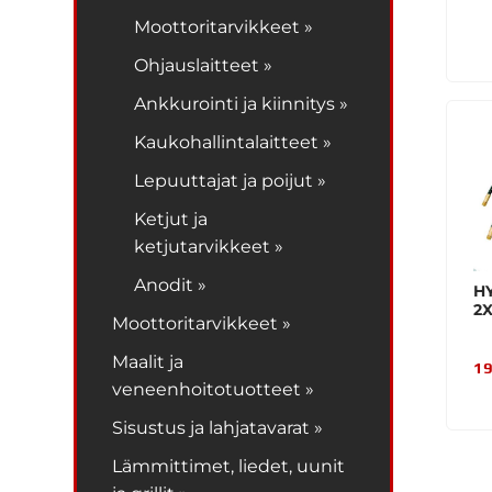
Moottoritarvikkeet »
Ohjauslaitteet »
Ankkurointi ja kiinnitys »
Kaukohallintalaitteet »
Lepuuttajat ja poijut »
Ketjut ja
ketjutarvikkeet »
Anodit »
H
2X
Moottoritarvikkeet »
Maalit ja
19
veneenhoitotuotteet »
Sisustus ja lahjatavarat »
Lämmittimet, liedet, uunit