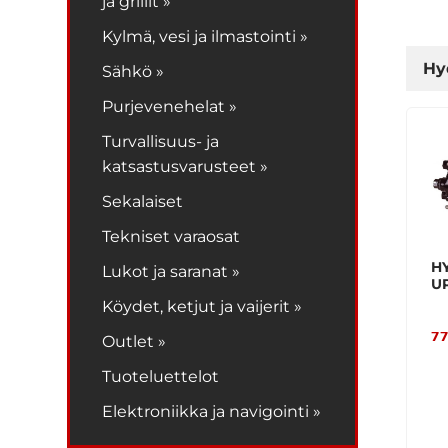
ja grillit »
Kylmä, vesi ja ilmastointi »
Hy
Sähkö »
Purjevenehelat »
Turvallisuus- ja
katsastusvarusteet »
Sekalaiset
Tekniset varaosat
H
Lukot ja saranat »
U
Köydet, ketjut ja vaijerit »
77
Outlet »
Tuoteluettelot
Elektroniikka ja navigointi »