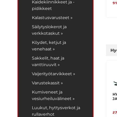
Kaidekiinnikkeet ja -
91
pidikkeet
Kalastusvarusteet »
Säilytyslokerot ja
verkkotaskut »
Köydet, ketjut ja
venehaat »
Hy
Sakkelit, haat ja
vanttiruuvit »
Vaijerityötarvikkeet »
Varustekassit »
Kumiveneet ja
H
vesiurheiluvälineet »
JA
Luukut, hyttysverkot ja
27
rullaverhot