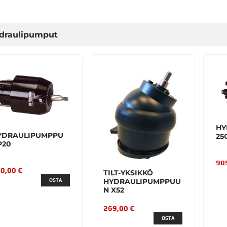
draulipumput
HY
YDRAULIPUMPPU
25
P20
90
0,00 €
TILT-YKSIKKÖ
HYDRAULIPUMPPUU
OSTA
N X52
269,00 €
OSTA