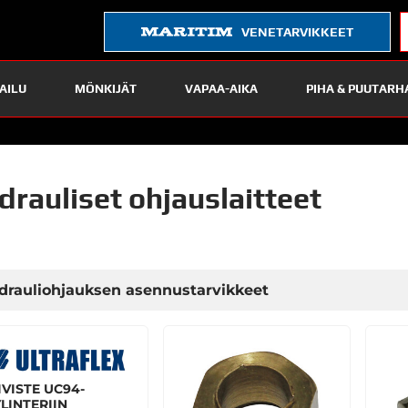
VENETARVIKKEET
AILU
MÖNKIJÄT
VAPAA-AIKA
PIHA & PUUTARH
drauliset ohjauslaitteet
drauliohjauksen asennustarvikkeet
IVISTE UC94-
LINTERIIN