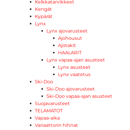
Kelkkatarvikkeet
Kengät
Kypärät
Lynx
Lynx ajovarusteet
Ajohousut
Ajotakit
HAALARIT
Lynx vapaa-ajan asusteet
Lynx asusteet
Lynx vaatetus
Ski-Doo
Ski-Doo ajovarusteet
Ski-Doo vapaa-ajan asusteet
Suojavarusteet
TELAMATOT
Vapaa-aika
Variaattorin hihnat