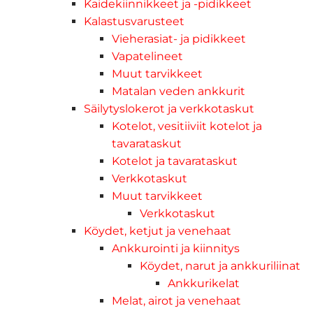
Kaidekiinnikkeet ja -pidikkeet
Kalastusvarusteet
Vieherasiat- ja pidikkeet
Vapatelineet
Muut tarvikkeet
Matalan veden ankkurit
Säilytyslokerot ja verkkotaskut
Kotelot, vesitiiviit kotelot ja
tavarataskut
Kotelot ja tavarataskut
Verkkotaskut
Muut tarvikkeet
Verkkotaskut
Köydet, ketjut ja venehaat
Ankkurointi ja kiinnitys
Köydet, narut ja ankkuriliinat
Ankkurikelat
Melat, airot ja venehaat