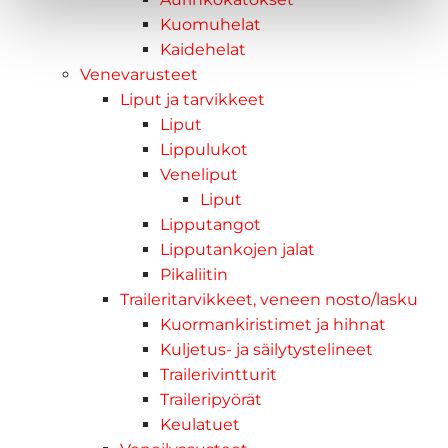
Kuomuhelat
Kaidehelat
Venevarusteet
Liput ja tarvikkeet
Liput
Lippulukot
Veneliput
Liput
Lipputangot
Lipputankojen jalat
Pikaliitin
Traileritarvikkeet, veneen nosto/lasku
Kuormankiristimet ja hihnat
Kuljetus- ja säilytystelineet
Trailerivintturit
Traileripyörät
Keulatuet