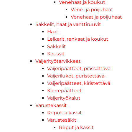
Venehaat ja koukut
Vene- ja poijuhaat
Venehaat ja poijuhaat
Sakkelit, haat ja vanttiruuvit
Haat
Leikarit, renkaat ja koukut
Sakkelit
Koussit
Vaijerityötarvikkeet
Vaijeripäätteet, prässättävä
Vaijerilukot, puristettava
Vaijeripäätteet, kiristettävä
Kierrepäätteet
Vaijerityökalut
Varustekassit
Reput ja kassit
Varustesäkit
Reput ja kassit