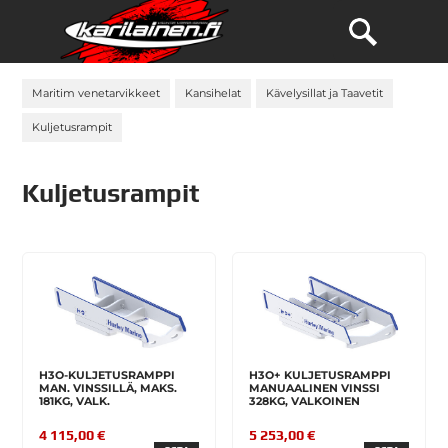
Maritim venetarvikkeet
Kansihelat
Kävelysillat ja Taavetit
Kuljetusrampit
Kuljetusrampit
H3O-KULJETUSRAMPPI
H3O+ KULJETUSRAMPPI
MAN. VINSSILLÄ, MAKS.
MANUAALINEN VINSSI
181KG, VALK.
328KG, VALKOINEN
4 115,00 €
5 253,00 €