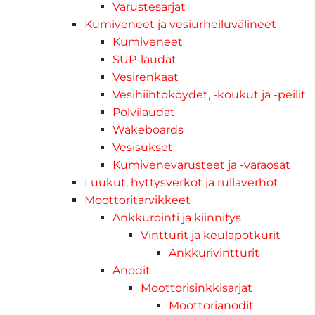
Varustesarjat
Kumiveneet ja vesiurheiluvälineet
Kumiveneet
SUP-laudat
Vesirenkaat
Vesihiihtoköydet, -koukut ja -peilit
Polvilaudat
Wakeboards
Vesisukset
Kumivenevarusteet ja -varaosat
Luukut, hyttysverkot ja rullaverhot
Moottoritarvikkeet
Ankkurointi ja kiinnitys
Vintturit ja keulapotkurit
Ankkurivintturit
Anodit
Moottorisinkkisarjat
Moottorianodit