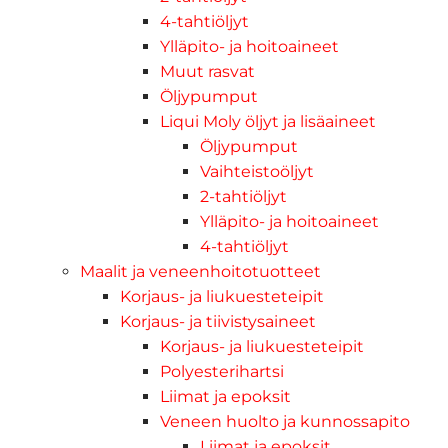
4-tahtiöljyt
Ylläpito- ja hoitoaineet
Muut rasvat
Öljypumput
Liqui Moly öljyt ja lisäaineet
Öljypumput
Vaihteistoöljyt
2-tahtiöljyt
Ylläpito- ja hoitoaineet
4-tahtiöljyt
Maalit ja veneenhoitotuotteet
Korjaus- ja liukuesteteipit
Korjaus- ja tiivistysaineet
Korjaus- ja liukuesteteipit
Polyesterihartsi
Liimat ja epoksit
Veneen huolto ja kunnossapito
Liimat ja epoksit