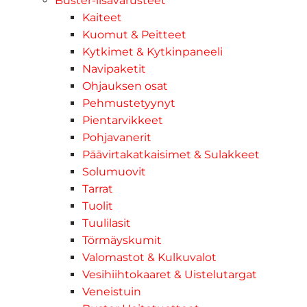
Buster-lisävarusteet
Kaiteet
Kuomut & Peitteet
Kytkimet & Kytkinpaneeli
Navipaketit
Ohjauksen osat
Pehmustetyynyt
Pientarvikkeet
Pohjavanerit
Päävirtakatkaisimet & Sulakkeet
Solumuovit
Tarrat
Tuolit
Tuulilasit
Törmäyskumit
Valomastot & Kulkuvalot
Vesihiihtokaaret & Uistelutargat
Veneistuin