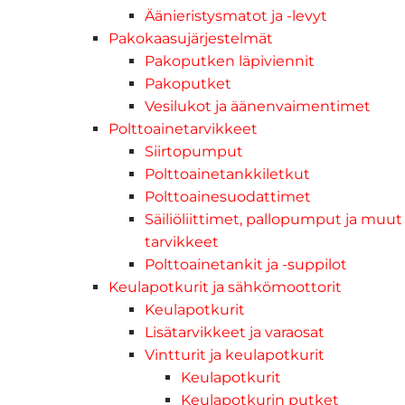
Äänieristysmatot ja -levyt
Pakokaasujärjestelmät
Pakoputken läpiviennit
Pakoputket
Vesilukot ja äänenvaimentimet
Polttoainetarvikkeet
Siirtopumput
Polttoainetankkiletkut
Polttoainesuodattimet
Säiliöliittimet, pallopumput ja muut
tarvikkeet
Polttoainetankit ja -suppilot
Keulapotkurit ja sähkömoottorit
Keulapotkurit
Lisätarvikkeet ja varaosat
Vintturit ja keulapotkurit
Keulapotkurit
Keulapotkurin putket