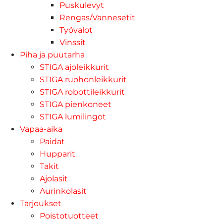
Puskulevyt
Rengas/Vannesetit
Työvalot
Vinssit
Piha ja puutarha
STIGA ajoleikkurit
STIGA ruohonleikkurit
STIGA robottileikkurit
STIGA pienkoneet
STIGA lumilingot
Vapaa-aika
Paidat
Hupparit
Takit
Ajolasit
Aurinkolasit
Tarjoukset
Poistotuotteet