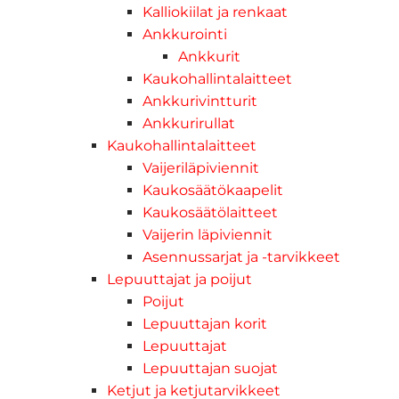
Kalliokiilat ja renkaat
Ankkurointi
Ankkurit
Kaukohallintalaitteet
Ankkurivintturit
Ankkurirullat
Kaukohallintalaitteet
Vaijeriläpiviennit
Kaukosäätökaapelit
Kaukosäätölaitteet
Vaijerin läpiviennit
Asennussarjat ja -tarvikkeet
Lepuuttajat ja poijut
Poijut
Lepuuttajan korit
Lepuuttajat
Lepuuttajan suojat
Ketjut ja ketjutarvikkeet