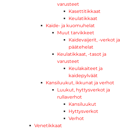
varusteet
Kasettitikkaat
Keulatikkaat
Kaide- ja kuomuhelat
Muut tarvikkeet
Kaidevaijerit, -verkot ja
päätehelat
Keulatikkaat, -tasot ja
varusteet
Keulakaiteet ja
kaidepylväät
Kansiluukut, ikkunat ja verhot
Luukut, hyttysverkot ja
rullaverhot
Kansiluukut
Hyttysverkot
Verhot
Venetikkaat