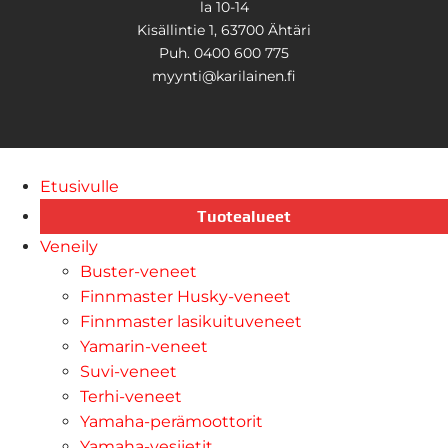
la 10-14
Kisällintie 1, 63700 Ähtäri
Puh. 0400 600 775
myynti@karilainen.fi
Etusivulle
Tuotealueet
Veneily
Buster-veneet
Finnmaster Husky-veneet
Finnmaster lasikuituveneet
Yamarin-veneet
Suvi-veneet
Terhi-veneet
Yamaha-perämoottorit
Yamaha-vesijetit