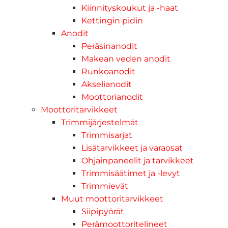
Kiinnityskoukut ja -haat
Kettingin pidin
Anodit
Peräsinanodit
Makean veden anodit
Runkoanodit
Akselianodit
Moottorianodit
Moottoritarvikkeet
Trimmijärjestelmät
Trimmisarjat
Lisätarvikkeet ja varaosat
Ohjainpaneelit ja tarvikkeet
Trimmisäätimet ja -levyt
Trimmievät
Muut moottoritarvikkeet
Siipipyörät
Perämoottoritelineet