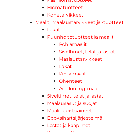
Käsihiomatuotteet
Hiomatuotteet
Konetarvikkeet
Maalit, maalaustarvikkeet ja -tuotteet
Lakat
Puunhoitotuotteet ja maalit
Pohjamaalit
Siveltimet, telat ja lastat
Maalaustarvikkeet
Lakat
Pintamaalit
Ohenteet
Antifouling-maalit
Siveltimet, telat ja lastat
Maalausasut ja suojat
Maalinpoistoaineet
Epoksihartsijärjestelmä
Lastat ja kaapimet