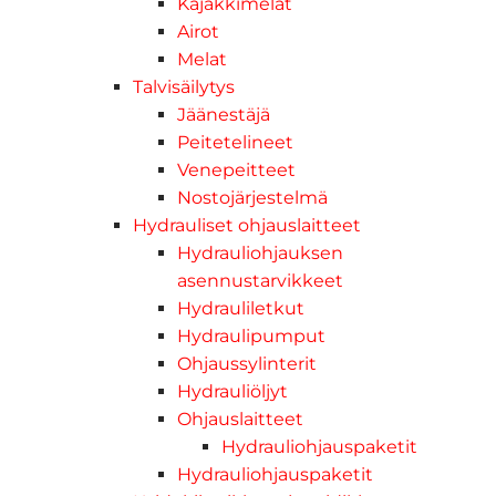
Kajakkimelat
Airot
Melat
Talvisäilytys
Jäänestäjä
Peitetelineet
Venepeitteet
Nostojärjestelmä
Hydrauliset ohjauslaitteet
Hydrauliohjauksen
asennustarvikkeet
Hydrauliletkut
Hydraulipumput
Ohjaussylinterit
Hydrauliöljyt
Ohjauslaitteet
Hydrauliohjauspaketit
Hydrauliohjauspaketit