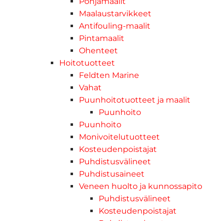
Pohjamaalit
Maalaustarvikkeet
Antifouling-maalit
Pintamaalit
Ohenteet
Hoitotuotteet
Feldten Marine
Vahat
Puunhoitotuotteet ja maalit
Puunhoito
Puunhoito
Monivoitelutuotteet
Kosteudenpoistajat
Puhdistusvälineet
Puhdistusaineet
Veneen huolto ja kunnossapito
Puhdistusvälineet
Kosteudenpoistajat