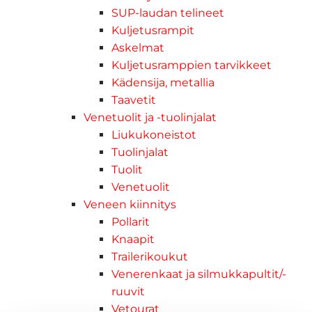
SUP-laudan telineet
Kuljetusrampit
Askelmat
Kuljetusramppien tarvikkeet
Kädensija, metallia
Taavetit
Venetuolit ja -tuolinjalat
Liukukoneistot
Tuolinjalat
Tuolit
Venetuolit
Veneen kiinnitys
Pollarit
Knaapit
Trailerikoukut
Venerenkaat ja silmukkapultit/-
ruuvit
Vetourat