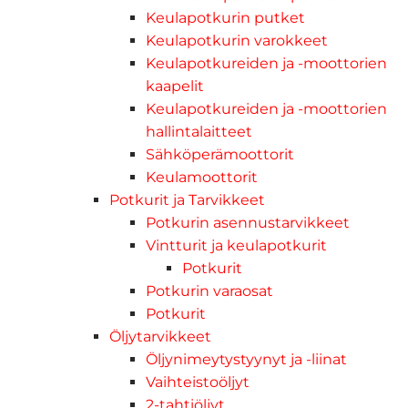
Keulapotkurin putket
Keulapotkurin varokkeet
Keulapotkureiden ja -moottorien
kaapelit
Keulapotkureiden ja -moottorien
hallintalaitteet
Sähköperämoottorit
Keulamoottorit
Potkurit ja Tarvikkeet
Potkurin asennustarvikkeet
Vintturit ja keulapotkurit
Potkurit
Potkurin varaosat
Potkurit
Öljytarvikkeet
Öljynimeytystyynyt ja -liinat
Vaihteistoöljyt
2-tahtiöljyt