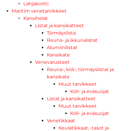
Lahjakortti
Maritim venetarvikkeet
Kansihelat
Listat ja kansikatteet
Törmäyslista
Reuna- ja ikkunalistat
Alumiinilistat
Kansikate
Venevarusteet
Reuna-, köli-, törmäyslistat ja
kansikate
Muut tarvikkeet
Köli- ja eväsuojat
Listat ja kansikatteet
Muut tarvikkeet
Köli- ja eväsuojat
Venetikkaat
Keulatikkaat, -tasot ja