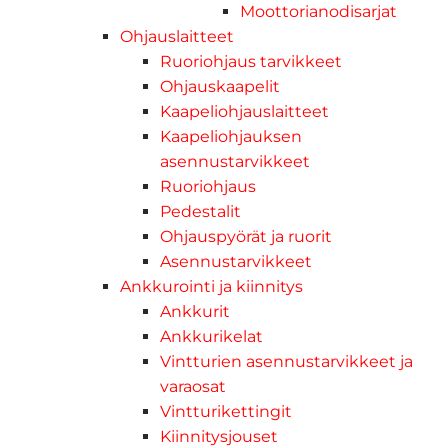
Moottorianodisarjat
Ohjauslaitteet
Ruoriohjaus tarvikkeet
Ohjauskaapelit
Kaapeliohjauslaitteet
Kaapeliohjauksen
asennustarvikkeet
Ruoriohjaus
Pedestalit
Ohjauspyörät ja ruorit
Asennustarvikkeet
Ankkurointi ja kiinnitys
Ankkurit
Ankkurikelat
Vintturien asennustarvikkeet ja
varaosat
Vintturikettingit
Kiinnitysjouset