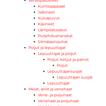
Veneilyasusteet
Kumisaappaat
Jalkineet
Kuivapuvut
Käsineet
Lämpöalusasut
Purjehdushanskat
Silmälasinauhat
Poijut ja lepuuttajat
Lepuuttajat ja poijut
Poijut, ketjut ja painot
Poijut
Lepuuttajansuojat
Lepuuttajan suojat
Lepuuttajat
Melat, airot ja venehaat
Vene- ja poijuhaat
Venehaat ja poijuhaat