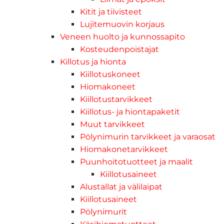
Kitit ja tiivisteet
Lujitemuovin korjaus
Veneen huolto ja kunnossapito
Kosteudenpoistajat
Killotus ja hionta
Kiillotuskoneet
Hiomakoneet
Kiillotustarvikkeet
Kiillotus- ja hiontapaketit
Muut tarvikkeet
Pölynimurin tarvikkeet ja varaosat
Hiomakonetarvikkeet
Puunhoitotuotteet ja maalit
Kiillotusaineet
Alustallat ja välilaipat
Kiillotusaineet
Pölynimurit