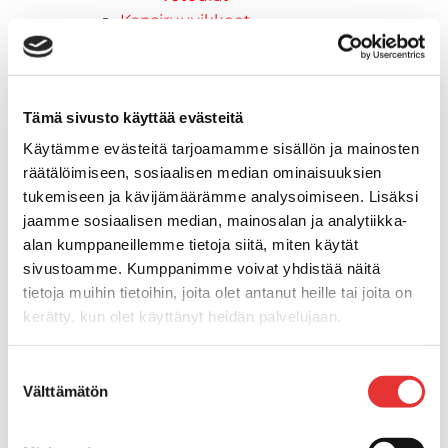
Kansiruuvikkeet
Jätevesi
Kansiruuvikkeiden varaosat
Muoviseokset
Tämä sivusto käyttää evästeitä
Polttoaine
Kansiruuvikkeitten varaosat
Käytämme evästeitä tarjoamamme sisällön ja mainosten
Makea vesi
räätälöimiseen, sosiaalisen median ominaisuuksien
Keula- ja uimatasot
tukemiseen ja kävijämäärämme analysoimiseen. Lisäksi
Uimatasot
jaamme sosiaalisen median, mainosalan ja analytiikka-
alan kumppaneillemme tietoja siitä, miten käytät
Keulatasot
sivustoamme. Kumppanimme voivat yhdistää näitä
Hankaimet
tietoja muihin tietoihin, joita olet antanut heille tai joita on
Galvanoitu
kerätty, kun olet käyttänyt heidän palvelujaan.
Messinki/kromattu
Kevytmetalli
Lisätietoja:
karilainen.fi/tietosuoja
Muovia
Suostumuksen
Välttämätön
Kalusteet, sisustus ja astiat
valinta
Venetuolit ja -tuolinjalat
Pöydät ja istuimet