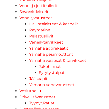
Vene- ja jettitrailerit
Savorak-laiturit
Veneilyvarusteet
Hallintalaitteet & kaapelit
Raymarine
Pelastusliivit
Veneilytarvikkeet
Yamaha aggrekaatit
Yamaha perämoottorit
Yamaha varaosat & tarvikkeet
Jakohihnat
Sytytystulpat
Jääkaapit
Yamarin venevarusteet
Vesiurheilu
Drive lisävarusteet
Tyynyt,Patjat