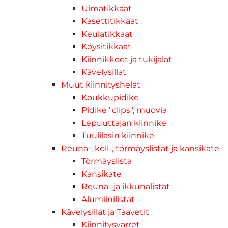
Uimatikkaat
Kasettitikkaat
Keulatikkaat
Köysitikkaat
Kiinnikkeet ja tukijalat
Kävelysillat
Muut kiinnityshelat
Koukkupidike
Pidike "clips", muovia
Lepuuttajan kiinnike
Tuulilasin kiinnike
Reuna-, köli-, törmäyslistat ja kansikate
Törmäyslista
Kansikate
Reuna- ja ikkunalistat
Alumiinilistat
Kävelysillat ja Taavetit
Kiinnitysvarret